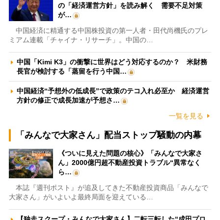
の「経済運営方針」を読み解く 需要不足対策
が…
中国経済に精通する中国株投資の第一人者・田代尚機氏のプレ
ミアム連載「チャイナ・リサーチ」。中国の…
中国「Kimi K3」の衝撃に世界はどう対応するのか？ 米財務
長官が検討する「蒸留を行う中国…
中国経済“予想外の低成長”で政策のテコ入れ必至か 経済運営
方針の修正で成長加速が予想さ…
一覧を見る
「みんなで大家さん」配当ストップ騒動の内幕
《ついに見えた問題の核心》「みんなで大家さ
ん」2000億円超不動産投資トラブル“異常なく
ら…
本誌『週刊ポスト』が追及してきた不動産投資商品「みんなで
大家さん」がいよいよ最終局面を迎えている…
【独走スクープ・みんなで大家さん】二転三転した“成田プロ