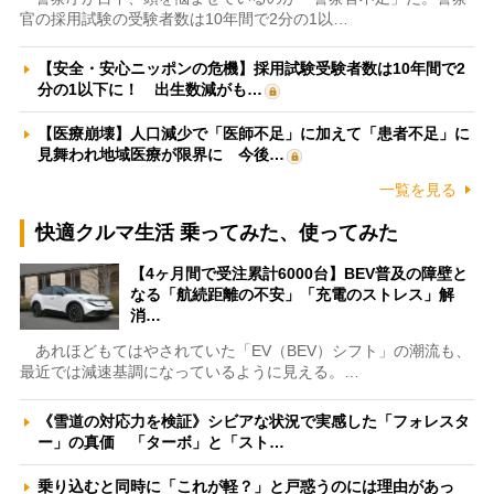
官の採用試験の受験者数は10年間で2分の1以…
【安全・安心ニッポンの危機】採用試験受験者数は10年間で2
分の1以下に！ 出生数減がも…
【医療崩壊】人口減少で「医師不足」に加えて「患者不足」に
見舞われ地域医療が限界に 今後…
一覧を見る
快適クルマ生活 乗ってみた、使ってみた
【4ヶ月間で受注累計6000台】BEV普及の障壁と
なる「航続距離の不安」「充電のストレス」解
消…
あれほどもてはやされていた「EV（BEV）シフト」の潮流も、
最近では減速基調になっているように見える。…
《雪道の対応力を検証》シビアな状況で実感した「フォレスタ
ー」の真価 「ターボ」と「スト…
乗り込むと同時に「これが軽？」と戸惑うのには理由があっ