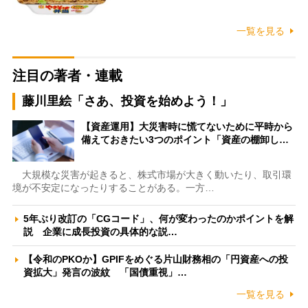
一覧を見る
注目の著者・連載
藤川里絵「さあ、投資を始めよう！」
【資産運用】大災害時に慌てないために平時から
備えておきたい3つのポイント「資産の棚卸し…
大規模な災害が起きると、株式市場が大きく動いたり、取引環
境が不安定になったりすることがある。一方…
5年ぶり改訂の「CGコード」、何が変わったのかポイントを解
説 企業に成長投資の具体的な説…
【令和のPKOか】GPIFをめぐる片山財務相の「円資産への投
資拡大」発言の波紋 「国債重視」…
一覧を見る