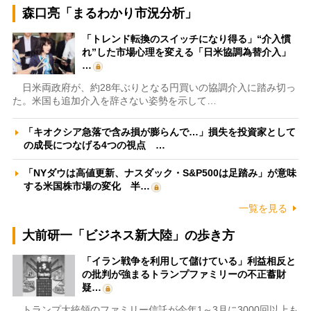
森口亮「まるわかり市況分析」
「トレンド転換のスイッチになり得る」“介入慣
れ”した市場心理を変える「日米協調為替介入」
…
日米両政府が、約28年ぶりとなる円買いの協調介入に踏み切っ
た。米国も追加介入を辞さない姿勢を示して…
「キオクシア急落で含み損が膨らんで…」損失を投資家として
の成長につなげる4つの視点 …
「NYダウは高値更新、ナスダック・S&P500は足踏み」が意味
する米国株市場の変化 半…
一覧を見る
大前研一「ビジネス新大陸」の歩き方
「イラン戦争を利用して儲けている」利益相反と
の批判が強まるトランプファミリーの不正蓄財
疑…
トランプ大統領のファミリー信託が今年1～3月に3000回以上も