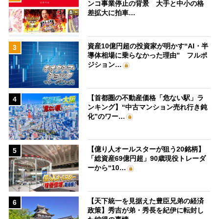
ンコ事業停止の背景 大手と中小の格
差拡大に拍車…
資産10億円超の投資家が明かす“AI・半
3
導体相場に乗らなかった理由” フルポ
ジション…
【首都圏の不動産価格「危ない駅」ラ
4
ンキング】“中古マンション売れ行き鈍
化”のワー…
【億り人オールスターが狙う20銘柄】
5
「総資産69億円超」90歳現役トレーダ
ーから“10…
【天下統一を見据えた豊臣兄弟の経済
6
政策】秀吉が弟・秀長を紀伊に転封し