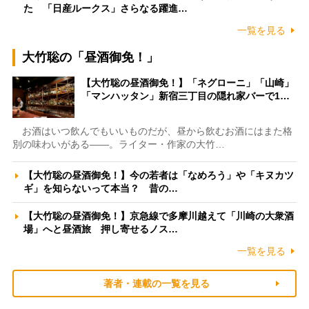
た 「日産ルークス」さらなる躍進…
一覧を見る
大竹聡の「昼酒御免！」
【大竹聡の昼酒御免！】「ネグローニ」「山崎」
「マンハッタン」新宿三丁目の隠れ家バーで1…
お酒はいつ飲んでもいいものだが、昼から飲むお酒にはまた格
別の味わいがある――。ライター・作家の大竹…
【大竹聡の昼酒御免！】今の若者は「なめろう」や「キヌカツ
ギ」を知らないって本当？ 昔の…
【大竹聡の昼酒御免！】京急線で多摩川越えて「川崎の大衆酒
場」へと昼酒旅 押し寄せるノス…
一覧を見る
著者・連載の一覧を見る