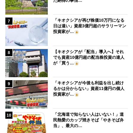
た納得の事情…
「キオクシアが再び株価10万円になる
7
日は遠い」資産3億円超のサラリーマン
投資家が…
【キオクシアが「配当」導入へ】それ
8
でも資産10億円超の配当株投資の達人
が「買う…
「キオクシアが今後も利益を出し続け
9
るかは分からない」資産11億円の個人
投資家が…
「北海道で知らない人はいない！」道
10
民熱愛のカップ焼きそば「やきそば弁
当」、最大の…