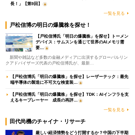
長！」【第9回】
一覧を見る
戸松信博の明日の爆騰株を探せ！
【戸松信博氏「明日の爆騰株」を探せ】トーメン
デバイス：サムスンを通じて世界のAIメモリ需
要…
新聞や雑誌など多数の金融メディアに出演するグローバルリン
クアドバイザーズ代表の戸松信博氏が、最新…
【戸松信博氏「明日の爆騰株」を探せ】レーザーテック：最先
端半導体の製造に不可欠な検査装…
【戸松信博氏「明日の爆騰株」を探せ】TDK：AIインフラを支
えるキープレーヤー 成長の再評…
一覧を見る
田代尚機のチャイナ・リサーチ
厳しい経済情勢をどう打開するか？中国の下半期