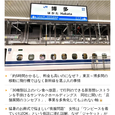
「約5時間かかるし、料金も高いのになぜ？」東京～博多間の
移動に飛行機ではなく新幹線を選ぶ人の事情
「30種類以上のパン食べ放題」で行列のできる新形態レストラ
ンを手掛けるサンマルクホールディングス 同社に聞いた「店
舗展開のコンセプト」、事業を多角化してもぶれない軸
猛暑のお葬式で悩ましい“喪服問題” 女性は「ワンピースを着
ていけばOK」という俗説に潜む誤解、なぜ「ジャケット」が