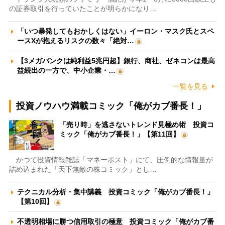
の証券取引を行っていたことが明らかになり…
「いつ暴発してもおかしくはない」イーロン・マスク氏とスペ
ースXが抱えるリスクの数々「絶対…
【3メガバンクは純利益5兆円超】銀行、商社、ゼネコンは最高
益続出の一方で、中小企業・…
一覧を見る
投資ノウハウ満載コミック「俺がカブ番長！」
「売り時」を逃さないトレンド見極め術 投資コ
ミック「俺がカブ番長！」【第11回】
かつて投資情報雑誌「マネーポスト」にて、圧倒的な情報量が
詰め込まれた「天下無敵の株コミック」とし…
テクニカル分析・集中講義 投資コミック「俺がカブ番長！」
【第10回】
不透明相場に勝つ信用取引の極意 投資コミック「俺がカブ番