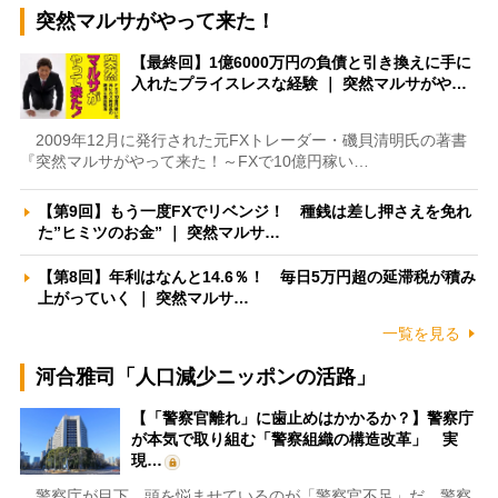
突然マルサがやって来た！
【最終回】1億6000万円の負債と引き換えに手に
入れたプライスレスな経験 ｜ 突然マルサがや…
2009年12月に発行された元FXトレーダー・磯貝清明氏の著書
『突然マルサがやって来た！～FXで10億円稼い…
【第9回】もう一度FXでリベンジ！ 種銭は差し押さえを免れ
た”ヒミツのお金” ｜ 突然マルサ…
【第8回】年利はなんと14.6％！ 毎日5万円超の延滞税が積み
上がっていく ｜ 突然マルサ…
一覧を見る
河合雅司「人口減少ニッポンの活路」
【「警察官離れ」に歯止めはかかるか？】警察庁
が本気で取り組む「警察組織の構造改革」 実
現…
警察庁が目下、頭を悩ませているのが「警察官不足」だ。警察