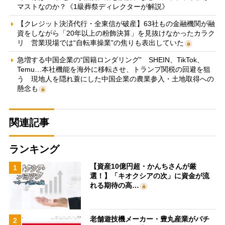
マストなのか？《1級葬祭ディレクターが解説》
【クレジット決済代行・全東信が破産】63社もの金融機関が融
資をしながら「20年以上の粉飾決算」を見抜けなかったカラク
リ 営業現場では“自転車操業”の焦りも表出していた
急増する中国企業の“国籍ロンダリング” SHEIN、TikTok、
Temu…本社機能を海外に移転させ、トランプ関税の回避を狙
う 現地人を隠れ蓑にした中国企業の農業参入・土地取得への
懸念も
関連記事
ランキング
【資産10億円超・かんちさんが厳
1
選！】「キオクシアの次」に資金が流
れる期待の高…
老舗遊技機メーカー・豊丸産業がパチ
2