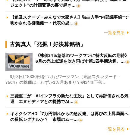
ジェクト”の計画変更の裏で起き…
【追及スクープ・みんなで大家さん】独占入手“内部議事録”で
明かされる柳瀬健一・代表の思…
一覧を見る
古賀真人「発掘！好決算銘柄」
《株価34％急落のワークマンに特大反転の期待》
6月の売上低迷を吹き飛ばす第1四半期決算、…
6月3日に8330円をつけたワークマン（東証スタンダード・
7564）の株価は、わずか1カ月あまりで約34％下落…
三菱重工が「AIインフラの新たな主役」として再評価される気
運 エヌビディアとの提携でAI…
キオクシアHD「7万円割れからの急反発」は再びの上昇局面へ
の反転シグナルか？ 市場のムー…
一覧を見る