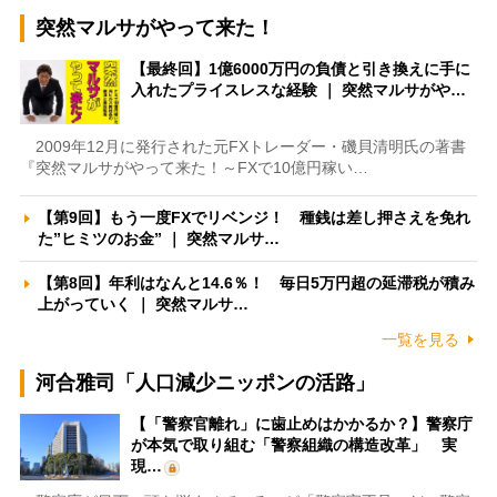
突然マルサがやって来た！
【最終回】1億6000万円の負債と引き換えに手に
入れたプライスレスな経験 ｜ 突然マルサがや…
2009年12月に発行された元FXトレーダー・磯貝清明氏の著書
『突然マルサがやって来た！～FXで10億円稼い…
【第9回】もう一度FXでリベンジ！ 種銭は差し押さえを免れ
た”ヒミツのお金” ｜ 突然マルサ…
【第8回】年利はなんと14.6％！ 毎日5万円超の延滞税が積み
上がっていく ｜ 突然マルサ…
一覧を見る
河合雅司「人口減少ニッポンの活路」
【「警察官離れ」に歯止めはかかるか？】警察庁
が本気で取り組む「警察組織の構造改革」 実
現…