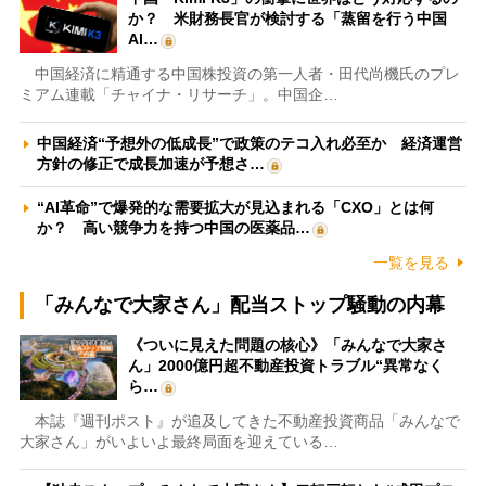
か？ 米財務長官が検討する「蒸留を行う中国
AI…
中国経済に精通する中国株投資の第一人者・田代尚機氏のプレ
ミアム連載「チャイナ・リサーチ」。中国企…
中国経済“予想外の低成長”で政策のテコ入れ必至か 経済運営
方針の修正で成長加速が予想さ…
“AI革命”で爆発的な需要拡大が見込まれる「CXO」とは何
か？ 高い競争力を持つ中国の医薬品…
一覧を見る
「みんなで大家さん」配当ストップ騒動の内幕
《ついに見えた問題の核心》「みんなで大家さ
ん」2000億円超不動産投資トラブル“異常なく
ら…
本誌『週刊ポスト』が追及してきた不動産投資商品「みんなで
大家さん」がいよいよ最終局面を迎えている…