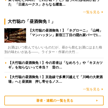
た 「日産ルークス」さらなる躍進…
一覧を見る
大竹聡の「昼酒御免！」
【大竹聡の昼酒御免！】「ネグローニ」「山崎」
「マンハッタン」新宿三丁目の隠れ家バーで1…
お酒はいつ飲んでもいいものだが、昼から飲むお酒にはまた格
別の味わいがある――。ライター・作家の大竹…
【大竹聡の昼酒御免！】今の若者は「なめろう」や「キヌカツ
ギ」を知らないって本当？ 昔の…
【大竹聡の昼酒御免！】京急線で多摩川越えて「川崎の大衆酒
場」へと昼酒旅 押し寄せるノス…
一覧を見る
著者・連載の一覧を見る