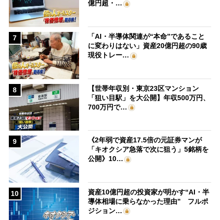
億円超・…
「AI・半導体関連が“本命”であること
7
に変わりはない」資産20億円超の90歳
現役トレー…
【世帯年収別・東京23区マンション
8
「狙い目駅」を大公開】年収500万円、
700万円で…
《2年弱で資産17.5倍の元証券マンが
9
「キオクシア急落で次に狙う」5銘柄を
公開》10…
資産10億円超の投資家が明かす“AI・半
10
導体相場に乗らなかった理由” フルポ
ジション…