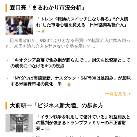
森口亮「まるわかり市況分析」
「トレンド転換のスイッチになり得る」“介入慣
れ”した市場心理を変える「日米協調為替介入」
…
日米両政府が、約28年ぶりとなる円買いの協調介入に踏み切っ
た。米国も追加介入を辞さない姿勢を示して…
「キオクシア急落で含み損が膨らんで…」損失を投資家として
の成長につなげる4つの視点 …
「NYダウは高値更新、ナスダック・S&P500は足踏み」が意味
する米国株市場の変化 半…
一覧を見る
大前研一「ビジネス新大陸」の歩き方
「イラン戦争を利用して儲けている」利益相反と
の批判が強まるトランプファミリーの不正蓄財
疑…