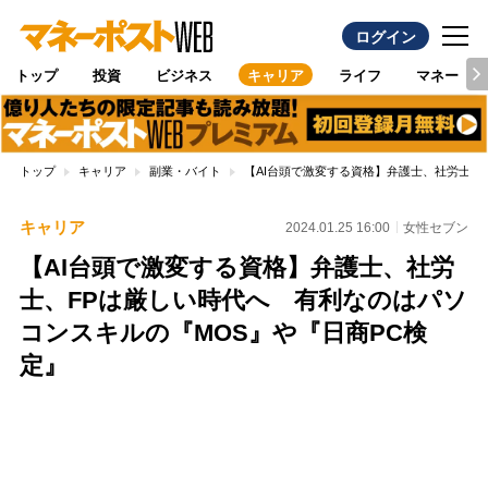
ログイン
トップ
投資
ビジネス
キャリア
ライフ
マネー
トップ
キャリア
副業・バイト
【AI台頭で激変する資格】弁護士、社労士、
キャリア
2024.01.25 16:00
女性セブン
【AI台頭で激変する資格】弁護士、社労
士、FPは厳しい時代へ 有利なのはパソ
コンスキルの『MOS』や『日商PC検
定』
Loaded
:
100.00%
/
Unmute