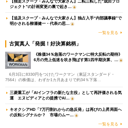
【独走スクープ・みんなで大家さん】二転三転した“成田プロ
ジェクト”の計画変更の裏で起き…
【追及スクープ・みんなで大家さん】独占入手“内部議事録”で
明かされる柳瀬健一・代表の思…
一覧を見る
古賀真人「発掘！好決算銘柄」
《株価34％急落のワークマンに特大反転の期待》
6月の売上低迷を吹き飛ばす第1四半期決算、…
6月3日に8330円をつけたワークマン（東証スタンダード・
7564）の株価は、わずか1カ月あまりで約34％下落…
三菱重工が「AIインフラの新たな主役」として再評価される気
運 エヌビディアとの提携でAI…
キオクシアHD「7万円割れからの急反発」は再びの上昇局面へ
の反転シグナルか？ 市場のムー…
一覧を見る