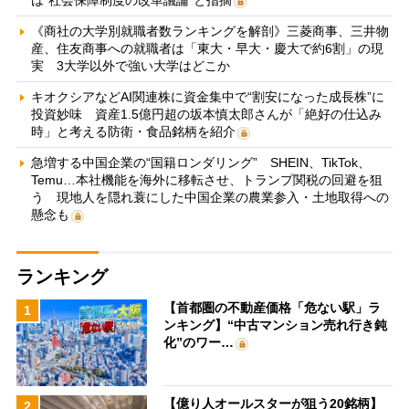
《商社の大学別就職者数ランキングを解剖》三菱商事、三井物
産、住友商事への就職者は「東大・早大・慶大で約6割」の現
実 3大学以外で強い大学はどこか
キオクシアなどAI関連株に資金集中で“割安になった成長株”に
投資妙味 資産1.5億円超の坂本慎太郎さんが「絶好の仕込み
時」と考える防衛・食品銘柄を紹介
急増する中国企業の“国籍ロンダリング” SHEIN、TikTok、
Temu…本社機能を海外に移転させ、トランプ関税の回避を狙
う 現地人を隠れ蓑にした中国企業の農業参入・土地取得への
懸念も
ランキング
【首都圏の不動産価格「危ない駅」ラ
1
ンキング】“中古マンション売れ行き鈍
化”のワー…
【億り人オールスターが狙う20銘柄】
2