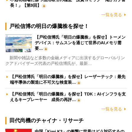
長！」【第9回】
一覧を見る
戸松信博の明日の爆騰株を探せ！
【戸松信博氏「明日の爆騰株」を探せ】トーメン
デバイス：サムスンを通じて世界のAIメモリ需
要…
新聞や雑誌など多数の金融メディアに出演するグローバルリン
クアドバイザーズ代表の戸松信博氏が、最新…
【戸松信博氏「明日の爆騰株」を探せ】レーザーテック：最先
端半導体の製造に不可欠な検査装…
【戸松信博氏「明日の爆騰株」を探せ】TDK：AIインフラを支
えるキープレーヤー 成長の再評…
一覧を見る
田代尚機のチャイナ・リサーチ
中国「Kimi K3」の衝撃に世界はどう対応するの