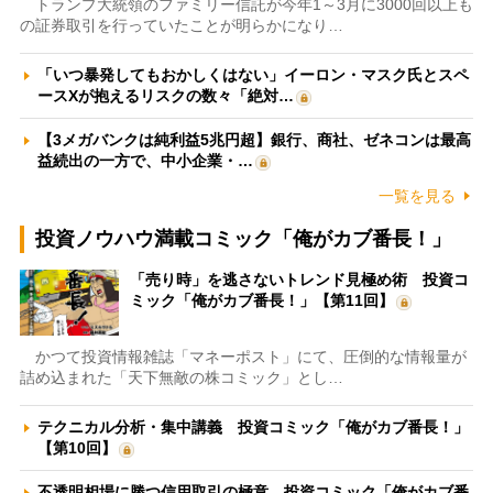
トランプ大統領のファミリー信託が今年1～3月に3000回以上も
の証券取引を行っていたことが明らかになり…
「いつ暴発してもおかしくはない」イーロン・マスク氏とスペ
ースXが抱えるリスクの数々「絶対…
【3メガバンクは純利益5兆円超】銀行、商社、ゼネコンは最高
益続出の一方で、中小企業・…
一覧を見る
投資ノウハウ満載コミック「俺がカブ番長！」
「売り時」を逃さないトレンド見極め術 投資コ
ミック「俺がカブ番長！」【第11回】
かつて投資情報雑誌「マネーポスト」にて、圧倒的な情報量が
詰め込まれた「天下無敵の株コミック」とし…
テクニカル分析・集中講義 投資コミック「俺がカブ番長！」
【第10回】
不透明相場に勝つ信用取引の極意 投資コミック「俺がカブ番