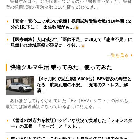
警察庁が目下、頭を悩ませているのが「警察官不足」だ。警察
官の採用試験の受験者数は10年間で2分の1以…
【安全・安心ニッポンの危機】採用試験受験者数は10年間で2
分の1以下に！ 出生数減がも…
【医療崩壊】人口減少で「医師不足」に加えて「患者不足」に
見舞われ地域医療が限界に 今後…
一覧を見る
快適クルマ生活 乗ってみた、使ってみた
【4ヶ月間で受注累計6000台】BEV普及の障壁と
なる「航続距離の不安」「充電のストレス」解
消…
あれほどもてはやされていた「EV（BEV）シフト」の潮流も、
最近では減速基調になっているように見える。…
《雪道の対応力を検証》シビアな状況で実感した「フォレスタ
ー」の真価 「ターボ」と「スト…
乗り込むと同時に「これが軽？」と戸惑うのには理由があっ