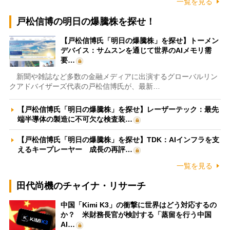
一覧を見る
戸松信博の明日の爆騰株を探せ！
【戸松信博氏「明日の爆騰株」を探せ】トーメン
デバイス：サムスンを通じて世界のAIメモリ需
要…
新聞や雑誌など多数の金融メディアに出演するグローバルリン
クアドバイザーズ代表の戸松信博氏が、最新…
【戸松信博氏「明日の爆騰株」を探せ】レーザーテック：最先
端半導体の製造に不可欠な検査装…
【戸松信博氏「明日の爆騰株」を探せ】TDK：AIインフラを支
えるキープレーヤー 成長の再評…
一覧を見る
田代尚機のチャイナ・リサーチ
中国「Kimi K3」の衝撃に世界はどう対応するの
か？ 米財務長官が検討する「蒸留を行う中国
AI…