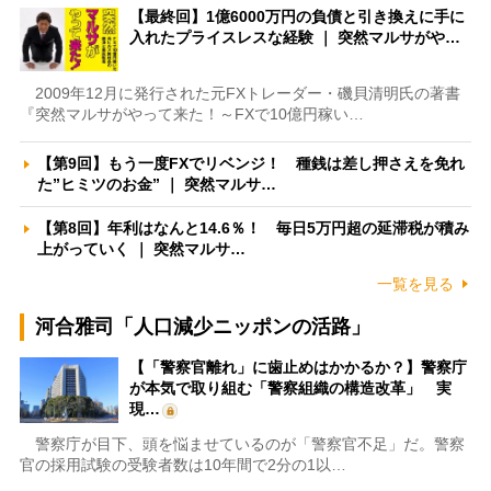
【最終回】1億6000万円の負債と引き換えに手に
入れたプライスレスな経験 ｜ 突然マルサがや…
2009年12月に発行された元FXトレーダー・磯貝清明氏の著書
『突然マルサがやって来た！～FXで10億円稼い…
【第9回】もう一度FXでリベンジ！ 種銭は差し押さえを免れ
た”ヒミツのお金” ｜ 突然マルサ…
【第8回】年利はなんと14.6％！ 毎日5万円超の延滞税が積み
上がっていく ｜ 突然マルサ…
一覧を見る
河合雅司「人口減少ニッポンの活路」
【「警察官離れ」に歯止めはかかるか？】警察庁
が本気で取り組む「警察組織の構造改革」 実
現…
警察庁が目下、頭を悩ませているのが「警察官不足」だ。警察
官の採用試験の受験者数は10年間で2分の1以…