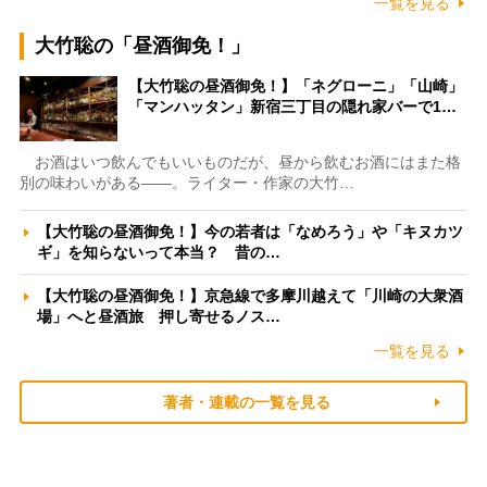
一覧を見る
大竹聡の「昼酒御免！」
【大竹聡の昼酒御免！】「ネグローニ」「山崎」
「マンハッタン」新宿三丁目の隠れ家バーで1…
お酒はいつ飲んでもいいものだが、昼から飲むお酒にはまた格
別の味わいがある――。ライター・作家の大竹…
【大竹聡の昼酒御免！】今の若者は「なめろう」や「キヌカツ
ギ」を知らないって本当？ 昔の…
【大竹聡の昼酒御免！】京急線で多摩川越えて「川崎の大衆酒
場」へと昼酒旅 押し寄せるノス…
一覧を見る
著者・連載の一覧を見る