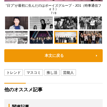
ープ
“日プ”が最初に生んだのはボーイズグループ・JO1（時事通信フ
ォト）
7
/
8
本文に戻る
トレンド
マスコミ
推し活
芸能人
他のオススメ記事
関連記事