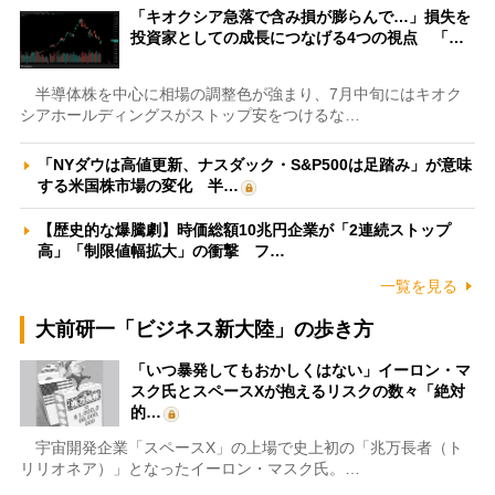
「キオクシア急落で含み損が膨らんで…」損失を
投資家としての成長につなげる4つの視点 「…
半導体株を中心に相場の調整色が強まり、7月中旬にはキオク
シアホールディングスがストップ安をつけるな…
「NYダウは高値更新、ナスダック・S&P500は足踏み」が意味
する米国株市場の変化 半…
【歴史的な爆騰劇】時価総額10兆円企業が「2連続ストップ
高」「制限値幅拡大」の衝撃 フ…
一覧を見る
大前研一「ビジネス新大陸」の歩き方
「いつ暴発してもおかしくはない」イーロン・マ
スク氏とスペースXが抱えるリスクの数々「絶対
的…
宇宙開発企業「スペースX」の上場で史上初の「兆万長者（ト
リリオネア）」となったイーロン・マスク氏。…