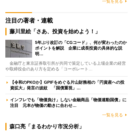
一覧を見る
注目の著者・連載
藤川里絵「さあ、投資を始めよう！」
5年ぶり改訂の「CGコード」、何が変わったのか
ポイントを解説 企業に成長投資の具体的な説
明…
金融庁と東京証券取引所が共同で策定している上場企業の経営
や取締役会のあり方を定める「コーポレート…
【令和のPKOか】GPIFをめぐる片山財務相の「円資産への投
資拡大」発言の波紋 「国債重視」…
インフレでも「物価負け」しない金融商品「物価連動国債」に
注目 元本が物価の動きに合わせ…
一覧を見る
森口亮「まるわかり市況分析」