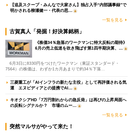
【追及スクープ・みんなで大家さん】独占入手“内部議事録”で
明かされる柳瀬健一・代表の思…
一覧を見る
古賀真人「発掘！好決算銘柄」
《株価34％急落のワークマンに特大反転の期待》
6月の売上低迷を吹き飛ばす第1四半期決算、…
6月3日に8330円をつけたワークマン（東証スタンダード・
7564）の株価は、わずか1カ月あまりで約34％下落…
三菱重工が「AIインフラの新たな主役」として再評価される気
運 エヌビディアとの提携でAI…
キオクシアHD「7万円割れからの急反発」は再びの上昇局面へ
の反転シグナルか？ 市場のムー…
一覧を見る
突然マルサがやって来た！