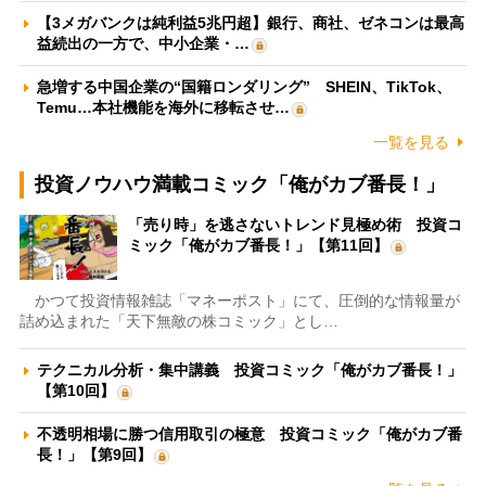
【3メガバンクは純利益5兆円超】銀行、商社、ゼネコンは最高
益続出の一方で、中小企業・…
急増する中国企業の“国籍ロンダリング” SHEIN、TikTok、
Temu…本社機能を海外に移転させ…
一覧を見る
投資ノウハウ満載コミック「俺がカブ番長！」
「売り時」を逃さないトレンド見極め術 投資コ
ミック「俺がカブ番長！」【第11回】
かつて投資情報雑誌「マネーポスト」にて、圧倒的な情報量が
詰め込まれた「天下無敵の株コミック」とし…
テクニカル分析・集中講義 投資コミック「俺がカブ番長！」
【第10回】
不透明相場に勝つ信用取引の極意 投資コミック「俺がカブ番
長！」【第9回】