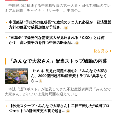
中国経済に精通する中国株投資の第一人者・田代尚機氏のプレ
ミアム連載「チャイナ・リサーチ」。中国企…
中国経済“予想外の低成長”で政策のテコ入れ必至か 経済運営
方針の修正で成長加速が予想さ…
“AI革命”で爆発的な需要拡大が見込まれる「CXO」とは何
か？ 高い競争力を持つ中国の医薬品…
一覧を見る
「みんなで大家さん」配当ストップ騒動の内幕
《ついに見えた問題の核心》「みんなで大家さ
ん」2000億円超不動産投資トラブル“異常なく
ら…
本誌『週刊ポスト』が追及してきた不動産投資商品「みんなで
大家さん」がいよいよ最終局面を迎えている…
【独走スクープ・みんなで大家さん】二転三転した“成田プロ
ジェクト”の計画変更の裏で起き…