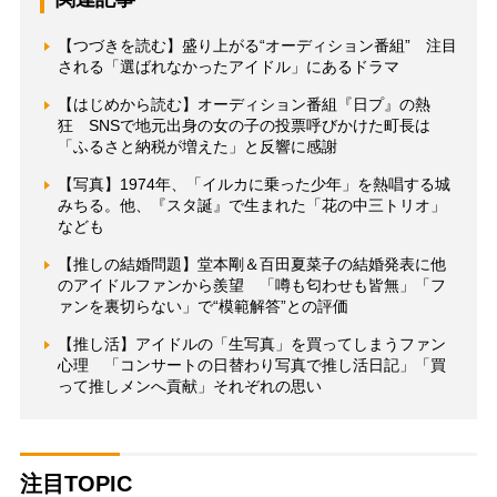
【つづきを読む】盛り上がる“オーディション番組” 注目
される「選ばれなかったアイドル」にあるドラマ
【はじめから読む】オーディション番組『日プ』の熱
狂 SNSで地元出身の女の子の投票呼びかけた町長は
「ふるさと納税が増えた」と反響に感謝
【写真】1974年、「イルカに乗った少年」を熱唱する城
みちる。他、『スタ誕』で生まれた「花の中三トリオ」
なども
【推しの結婚問題】堂本剛＆百田夏菜子の結婚発表に他
のアイドルファンから羨望 「噂も匂わせも皆無」「フ
ァンを裏切らない」で“模範解答”との評価
【推し活】アイドルの「生写真」を買ってしまうファン
心理 「コンサートの日替わり写真で推し活日記」「買
って推しメンへ貢献」それぞれの思い
注目TOPIC