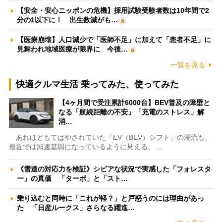
【安全・安心ニッポンの危機】採用試験受験者数は10年間で2
分の1以下に！ 出生数減がも…
【医療崩壊】人口減少で「医師不足」に加えて「患者不足」に
見舞われ地域医療が限界に 今後…
一覧を見る
快適クルマ生活 乗ってみた、使ってみた
【4ヶ月間で受注累計6000台】BEV普及の障壁と
なる「航続距離の不安」「充電のストレス」解
消…
あれほどもてはやされていた「EV（BEV）シフト」の潮流も、
最近では減速基調になっているように見える。…
《雪道の対応力を検証》シビアな状況で実感した「フォレスタ
ー」の真価 「ターボ」と「スト…
乗り込むと同時に「これが軽？」と戸惑うのには理由があっ
た 「日産ルークス」さらなる躍進…