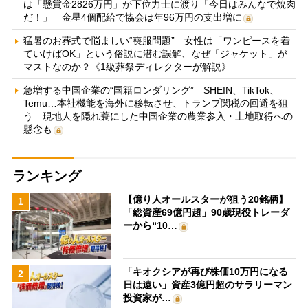
は「懸賞金2826万円」が下位力士に渡り「今日はみんなで焼肉
だ！」 金星4個配給で協会は年96万円の支出増に
猛暑のお葬式で悩ましい“喪服問題” 女性は「ワンピースを着
ていけばOK」という俗説に潜む誤解、なぜ「ジャケット」が
マストなのか？《1級葬祭ディレクターが解説》
急増する中国企業の“国籍ロンダリング” SHEIN、TikTok、
Temu…本社機能を海外に移転させ、トランプ関税の回避を狙
う 現地人を隠れ蓑にした中国企業の農業参入・土地取得への
懸念も
ランキング
【億り人オールスターが狙う20銘柄】
1
「総資産69億円超」90歳現役トレーダ
ーから“10…
「キオクシアが再び株価10万円になる
2
日は遠い」資産3億円超のサラリーマン
投資家が…