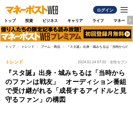
ログイン
トップ
投資
ビジネス
キャリア
ライフ
マネー
トップ
トレンド
ブーム・商品
『スタ誕』出身・城みちるは「当時からのフ
トレンド
2024.01.24 07:02
女性セブン
『スタ誕』出身・城みちるは「当時から
のファンは戦友」 オーディション番組
で受け継がれる「成長するアイドルと見
守るファン」の構図
Loaded
:
96.31%
/
Unmute