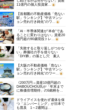
し続けるかは分からない」資産
11億円の個人投資家…
【首都圏の不動産価格「危ない
駅」ランキング】“中古マンシ
ョン売れ行き鈍化”のワ…
「AI・半導体関連が“本命”であ
ることに変わりはない」資産20
億円超の90歳現役トレ…
「失敗すると取り返しがつかな
い」葬儀社の手を借りない
「DIY葬」の落とし穴 素人
に…
【大阪の不動産価格「危ない
駅」ランキング】“中古マンシ
ョン売れ行き鈍化”のワー…
《200万円→資産10億円超の
DAIBOUCHOU氏が「年末まで
に株価倍増期待」の5銘柄を…
ドライアイスを使わず遺体を保
つ「エンバーミング」が日本で
も普及 1～2週間は…