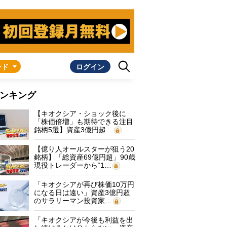
ンド
ログイン
ンキング
【キオクシア・ショック後に
「株価倍増」も期待できる注目
銘柄5選】資産3億円超…
【億り人オールスターが狙う20
銘柄】「総資産69億円超」90歳
現役トレーダーから“1…
「キオクシアが再び株価10万円
になる日は遠い」資産3億円超
のサラリーマン投資家…
「キオクシアが今後も利益を出