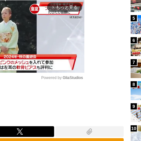
もっと見る
arrow_forward_ios
5
6
7
Powered by 
GliaStudios
8
Mute
9
10