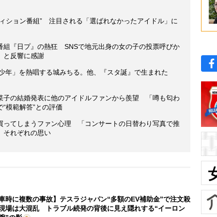
ディション番組” 注目される「選ばれなかったアイドル」に
番組『日プ』の熱狂 SNSで地元出身の女の子の投票呼びか
」と反響に感謝
た少年」を熱唱する城みちる。他、『スタ誕』で生まれた
菜子の結婚発表に他のアイドルファンから羨望 「噂も匂わ
“模範解答”との評価
買ってしまうファン心理 「コンサートの日替わり写真で推
」それぞれの思い
車時に複数の事故】テスラジャパン“多額のEV補助金”で注文殺
現場は大混乱 トラブル続発の背後に見え隠れする“イーロン