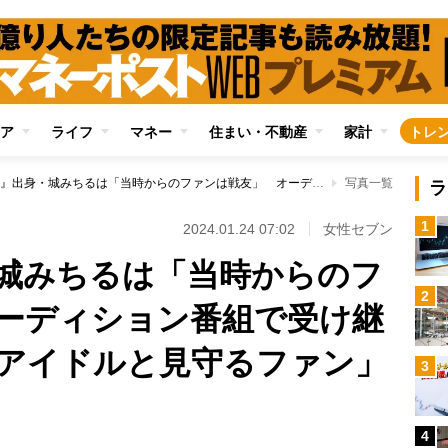
ア
ライフ
マネー
住まい・不動産
家計
トレ
『スタ誕』出身・城みちるは「当時からのファンは戦友」 オーディション番組で受け継がれる「成長するアイドルと見守るファン」の構図
写真一覧
ラ
1
2024.01.24 07:02
女性セブン
城みちるは「当時からのフ
2
ーディション番組で受け継
アイドルと見守るファン」
3
4