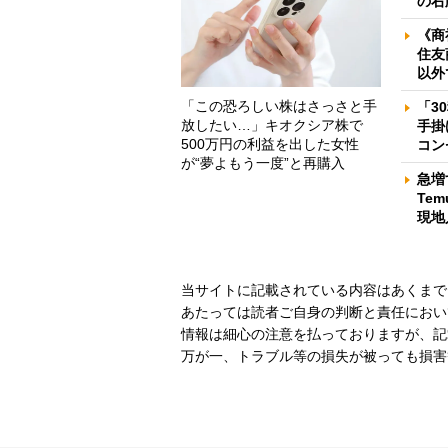
の右
《商
住友
以外
「この恐ろしい株はさっさと手
「3
放したい…」キオクシア株で
手掛
500万円の利益を出した女性
コン
が“夢よもう一度”と再購入
急増
Te
現地
当サイトに記載されている内容はあくまで
あたっては読者ご自身の判断と責任におい
情報は細心の注意を払っておりますが、記
万が一、トラブル等の損失が被っても損害