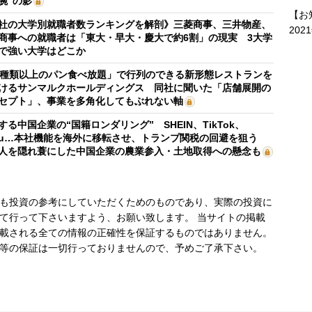
腕”の影
【お
社の大学別就職者数ランキングを解剖》三菱商事、三井物産、
202
商事への就職者は「東大・早大・慶大で約6割」の現実 3大学
で強い大学はどこか
0種類以上のパン食べ放題」で行列のできる新形態レストランを
けるサンマルクホールディングス 同社に聞いた「店舗展開の
セプト」、事業を多角化してもぶれない軸
する中国企業の“国籍ロンダリング” SHEIN、TikTok、
mu…本社機能を海外に移転させ、トランプ関税の回避を狙う
人を隠れ蓑にした中国企業の農業参入・土地取得への懸念も
も投資の参考にしていただくためのものであり、実際の投資に
て行って下さいますよう、お願い致します。 当サイトの掲載
載される全ての情報の正確性を保証するものではありません。
等の保証は一切行っておりませんので、予めご了承下さい。