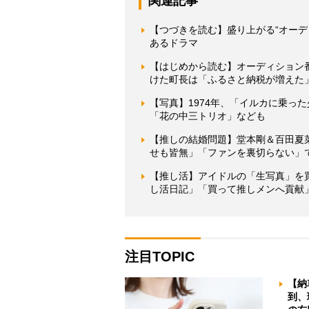
関連記事
【つづきを読む】盛り上がる“オー
あるドラマ
【はじめから読む】オーディション
けた町長は「ふるさと納税が増えた
【写真】1974年、「イルカに乗っ
「花の中三トリオ」なども
【推しの結婚問題】堂本剛＆百田夏
せも皆無」「ファンを裏切らない」で
【推し活】アイドルの「生写真」を
し活日記」「買って推しメンへ貢献
注目TOPIC
【納
到、