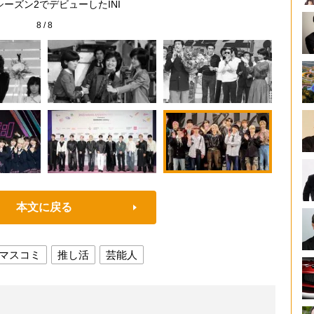
シーズン2でデビューしたINI
8
/
8
本文に戻る
マスコミ
推し活
芸能人