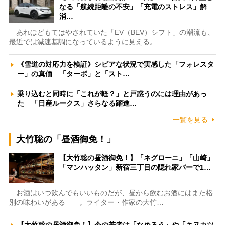
なる「航続距離の不安」「充電のストレス」解
消…
あれほどもてはやされていた「EV（BEV）シフト」の潮流も、
最近では減速基調になっているように見える。…
《雪道の対応力を検証》シビアな状況で実感した「フォレスタ
ー」の真価 「ターボ」と「スト…
乗り込むと同時に「これが軽？」と戸惑うのには理由があっ
た 「日産ルークス」さらなる躍進…
一覧を見る
大竹聡の「昼酒御免！」
【大竹聡の昼酒御免！】「ネグローニ」「山崎」
「マンハッタン」新宿三丁目の隠れ家バーで1…
お酒はいつ飲んでもいいものだが、昼から飲むお酒にはまた格
別の味わいがある――。ライター・作家の大竹…
【大竹聡の昼酒御免！】今の若者は「なめろう」や「キヌカツ