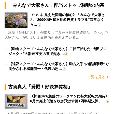
「みんなで大家さん」配当ストップ騒動の内幕
《ついに見えた問題の核心》「みんなで大家さ
ん」2000億円超不動産投資トラブル“異常なく
ら…
本誌『週刊ポスト』が追及してきた不動産投資商品「みんなで
大家さん」がいよいよ最終局面を迎えている…
【独走スクープ・みんなで大家さん】二転三転した“成田プロ
ジェクト”の計画変更の裏で起き…
【追及スクープ・みんなで大家さん】独占入手“内部議事録”で
明かされる柳瀬健一・代表の思…
一覧を見る
古賀真人「発掘！好決算銘柄」
《株価34％急落のワークマンに特大反転の期待》
6月の売上低迷を吹き飛ばす第1四半期決算、…
6月3日に8330円をつけたワークマン（東証スタンダード・