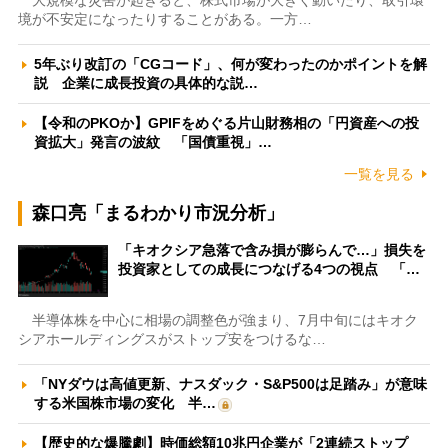
境が不安定になったりすることがある。一方…
5年ぶり改訂の「CGコード」、何が変わったのかポイントを解
説 企業に成長投資の具体的な説…
【令和のPKOか】GPIFをめぐる片山財務相の「円資産への投
資拡大」発言の波紋 「国債重視」…
一覧を見る
森口亮「まるわかり市況分析」
「キオクシア急落で含み損が膨らんで…」損失を
投資家としての成長につなげる4つの視点 「…
半導体株を中心に相場の調整色が強まり、7月中旬にはキオク
シアホールディングスがストップ安をつけるな…
「NYダウは高値更新、ナスダック・S&P500は足踏み」が意味
する米国株市場の変化 半…
【歴史的な爆騰劇】時価総額10兆円企業が「2連続ストップ