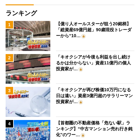
ランキング
【億り人オールスターが狙う20銘柄】
1
「総資産69億円超」90歳現役トレーダ
ーから“10…
「キオクシアが今後も利益を出し続け
2
るかは分からない」資産11億円の個人
投資家が…
「キオクシアが再び株価10万円になる
3
日は遠い」資産3億円超のサラリーマン
投資家が…
【首都圏の不動産価格「危ない駅」ラ
4
ンキング】“中古マンション売れ行き鈍
化”のワー…