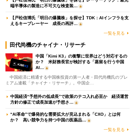
端半導体の製造に不可欠な検査装…
【戸松信博氏「明日の爆騰株」を探せ】TDK：AIインフラを支
えるキープレーヤー 成長の再評…
一覧を見る
田代尚機のチャイナ・リサーチ
中国「Kimi K3」の衝撃に世界はどう対応するの
か？ 米財務長官が検討する「蒸留を行う中国
AI…
中国経済に精通する中国株投資の第一人者・田代尚機氏のプレ
ミアム連載「チャイナ・リサーチ」。中国企…
中国経済“予想外の低成長”で政策のテコ入れ必至か 経済運営
方針の修正で成長加速が予想さ…
“AI革命”で爆発的な需要拡大が見込まれる「CXO」とは何
か？ 高い競争力を持つ中国の医薬品…
一覧を見る