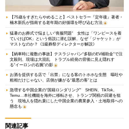
【75歳をすぎたらやめること】ベストセラー『定年後』著者・
楠木新氏が指南する老年期の好循環を呼び込む方法
猛暑のお葬式で悩ましい“喪服問題” 女性は「ワンピースを着
ていけばOK」という俗説に潜む誤解、なぜ「ジャケット」が
マストなのか？《1級葬祭ディレクターが解説》
【納車時に複数の事故】テスラジャパン“多額のEV補助金”で注
文殺到、現場は大混乱 トラブル続発の背後に見え隠れす
る“イーロンの右腕”の影
お酒を提供する店で「出禁」になる客のトホホな生態 嘔吐や
粗相だけじゃない、店側が嫌がる“最悪の客”とは
急増する中国企業の“国籍ロンダリング” SHEIN、TikTok、
Temu…本社機能を海外に移転させ、トランプ関税の回避を狙
う 現地人を隠れ蓑にした中国企業の農業参入・土地取得への
懸念も
関連記事