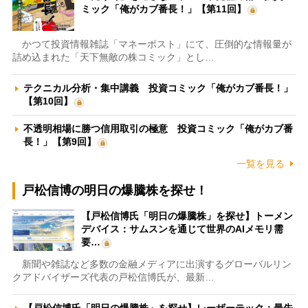
ミック「俺がカブ番長！」【第11回】
かつて投資情報雑誌「マネーポスト」にて、圧倒的な情報量が
詰め込まれた「天下無敵の株コミック」とし…
テクニカル分析・集中講義 投資コミック「俺がカブ番長！」
【第10回】
不透明相場に勝つ信用取引の極意 投資コミック「俺がカブ番
長！」【第9回】
一覧を見る
戸松信博の明日の爆騰株を探せ！
【戸松信博氏「明日の爆騰株」を探せ】トーメン
デバイス：サムスンを通じて世界のAIメモリ需
要…
新聞や雑誌など多数の金融メディアに出演するグローバルリン
クアドバイザーズ代表の戸松信博氏が、最新…
【戸松信博氏「明日の爆騰株」を探せ】レーザーテック：最先