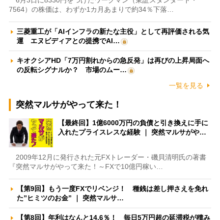
7564）の株価は、わずか1カ月あまりで約34％下落…
三菱重工が「AIインフラの新たな主役」として再評価される気
運 エヌビディアとの提携でAI…
キオクシアHD「7万円割れからの急反発」は再びの上昇局面へ
の反転シグナルか？ 市場のムー…
一覧を見る
突然マルサがやって来た！
【最終回】1億6000万円の負債と引き換えに手に
入れたプライスレスな経験 ｜ 突然マルサがや…
2009年12月に発行された元FXトレーダー・磯貝清明氏の著書
『突然マルサがやって来た！～FXで10億円稼い…
【第9回】もう一度FXでリベンジ！ 種銭は差し押さえを免れ
た”ヒミツのお金” ｜ 突然マルサ…
【第8回】年利はなんと14.6％！ 毎日5万円超の延滞税が積み