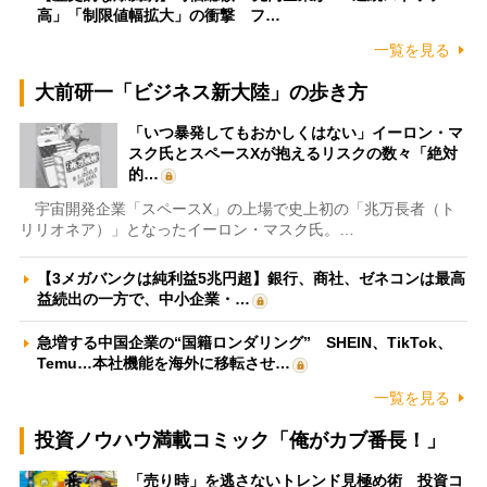
高」「制限値幅拡大」の衝撃 フ…
一覧を見る
大前研一「ビジネス新大陸」の歩き方
「いつ暴発してもおかしくはない」イーロン・マ
スク氏とスペースXが抱えるリスクの数々「絶対
的…
宇宙開発企業「スペースX」の上場で史上初の「兆万長者（ト
リリオネア）」となったイーロン・マスク氏。…
【3メガバンクは純利益5兆円超】銀行、商社、ゼネコンは最高
益続出の一方で、中小企業・…
急増する中国企業の“国籍ロンダリング” SHEIN、TikTok、
Temu…本社機能を海外に移転させ…
一覧を見る
投資ノウハウ満載コミック「俺がカブ番長！」
「売り時」を逃さないトレンド見極め術 投資コ