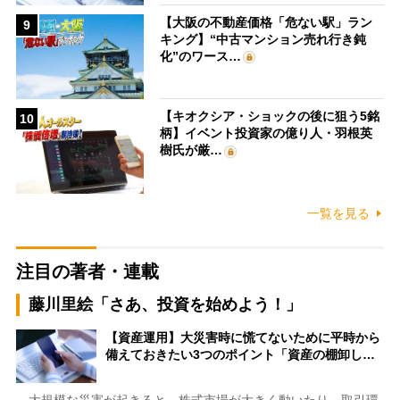
【大阪の不動産価格「危ない駅」ラン
9
キング】“中古マンション売れ行き鈍
化”のワース…
【キオクシア・ショックの後に狙う5銘
10
柄】イベント投資家の億り人・羽根英
樹氏が厳…
一覧を見る
注目の著者・連載
藤川里絵「さあ、投資を始めよう！」
【資産運用】大災害時に慌てないために平時から
備えておきたい3つのポイント「資産の棚卸し…
大規模な災害が起きると、株式市場が大きく動いたり、取引環