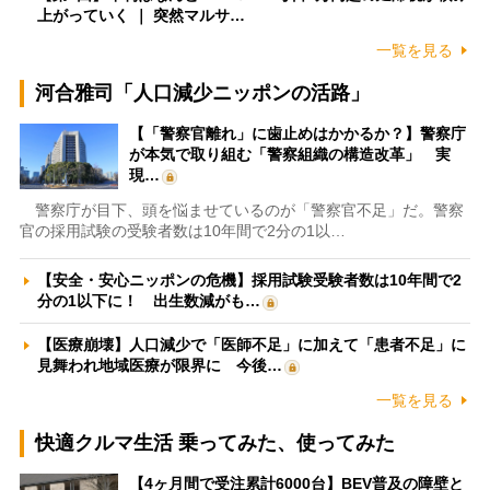
上がっていく ｜ 突然マルサ…
一覧を見る
河合雅司「人口減少ニッポンの活路」
【「警察官離れ」に歯止めはかかるか？】警察庁
が本気で取り組む「警察組織の構造改革」 実
現…
警察庁が目下、頭を悩ませているのが「警察官不足」だ。警察
官の採用試験の受験者数は10年間で2分の1以…
【安全・安心ニッポンの危機】採用試験受験者数は10年間で2
分の1以下に！ 出生数減がも…
【医療崩壊】人口減少で「医師不足」に加えて「患者不足」に
見舞われ地域医療が限界に 今後…
一覧を見る
快適クルマ生活 乗ってみた、使ってみた
【4ヶ月間で受注累計6000台】BEV普及の障壁と