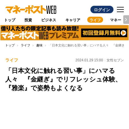
ログイン
トップ
投資
ビジネス
キャリア
ライフ
マネー
トップ
ライフ
趣味
「日本文化に触れる習い事」にハマる人々 『金継ぎ』
ライフ
2024.01.29 15:00
女性セブン
「日本文化に触れる習い事」にハマる
人々 『金継ぎ』でリフレッシュ体験、
『雅楽』で姿勢もよくなる
Loaded
:
95.43%
/
Unmute