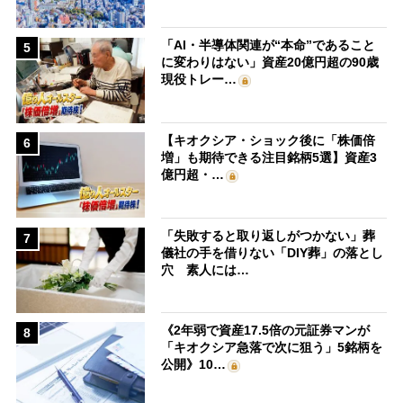
「AI・半導体関連が“本命”であること
5
に変わりはない」資産20億円超の90歳
現役トレー…
【キオクシア・ショック後に「株価倍
6
増」も期待できる注目銘柄5選】資産3
億円超・…
「失敗すると取り返しがつかない」葬
7
儀社の手を借りない「DIY葬」の落とし
穴 素人には…
《2年弱で資産17.5倍の元証券マンが
8
「キオクシア急落で次に狙う」5銘柄を
公開》10…