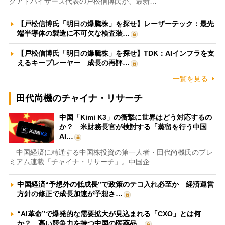
クアドバイザーズ代表の戸松信博氏が、最新…
【戸松信博氏「明日の爆騰株」を探せ】レーザーテック：最先
端半導体の製造に不可欠な検査装…
【戸松信博氏「明日の爆騰株」を探せ】TDK：AIインフラを支
えるキープレーヤー 成長の再評…
一覧を見る
田代尚機のチャイナ・リサーチ
中国「Kimi K3」の衝撃に世界はどう対応するの
か？ 米財務長官が検討する「蒸留を行う中国
AI…
中国経済に精通する中国株投資の第一人者・田代尚機氏のプレ
ミアム連載「チャイナ・リサーチ」。中国企…
中国経済“予想外の低成長”で政策のテコ入れ必至か 経済運営
方針の修正で成長加速が予想さ…
“AI革命”で爆発的な需要拡大が見込まれる「CXO」とは何
か？ 高い競争力を持つ中国の医薬品…