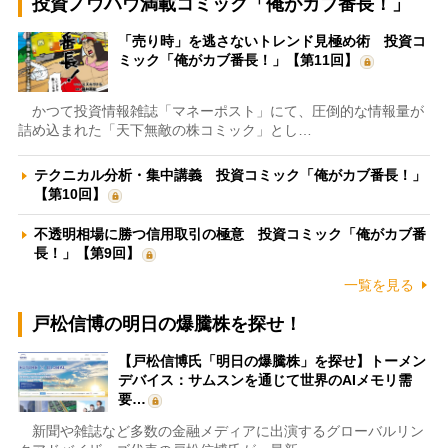
投資ノウハウ満載コミック「俺がカブ番長！」
「売り時」を逃さないトレンド見極め術 投資コ
ミック「俺がカブ番長！」【第11回】
かつて投資情報雑誌「マネーポスト」にて、圧倒的な情報量が
詰め込まれた「天下無敵の株コミック」とし…
テクニカル分析・集中講義 投資コミック「俺がカブ番長！」
【第10回】
不透明相場に勝つ信用取引の極意 投資コミック「俺がカブ番
長！」【第9回】
一覧を見る
戸松信博の明日の爆騰株を探せ！
【戸松信博氏「明日の爆騰株」を探せ】トーメン
デバイス：サムスンを通じて世界のAIメモリ需
要…
新聞や雑誌など多数の金融メディアに出演するグローバルリン