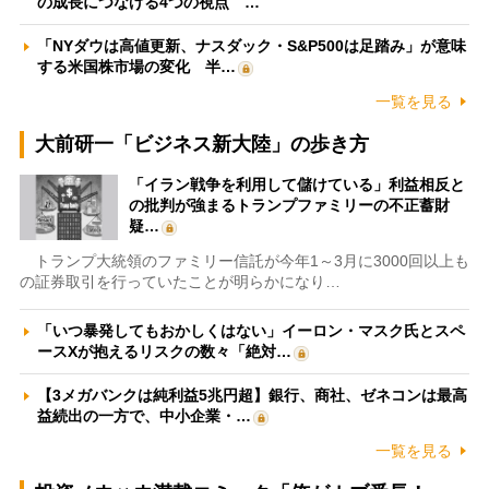
の成長につなげる4つの視点 …
「NYダウは高値更新、ナスダック・S&P500は足踏み」が意味
する米国株市場の変化 半…
一覧を見る
大前研一「ビジネス新大陸」の歩き方
「イラン戦争を利用して儲けている」利益相反と
の批判が強まるトランプファミリーの不正蓄財
疑…
トランプ大統領のファミリー信託が今年1～3月に3000回以上も
の証券取引を行っていたことが明らかになり…
「いつ暴発してもおかしくはない」イーロン・マスク氏とスペ
ースXが抱えるリスクの数々「絶対…
【3メガバンクは純利益5兆円超】銀行、商社、ゼネコンは最高
益続出の一方で、中小企業・…
一覧を見る