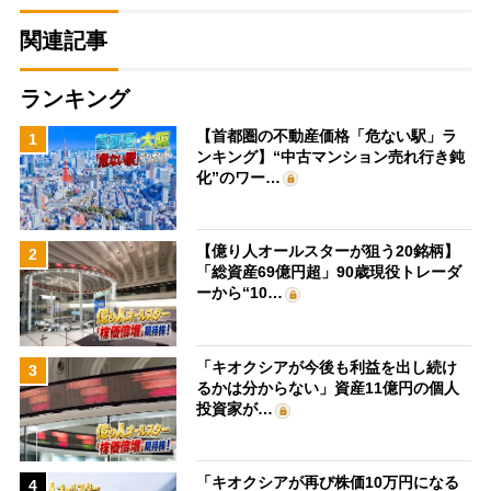
関連記事
ランキング
【首都圏の不動産価格「危ない駅」ラ
1
ンキング】“中古マンション売れ行き鈍
化”のワー…
【億り人オールスターが狙う20銘柄】
2
「総資産69億円超」90歳現役トレーダ
ーから“10…
「キオクシアが今後も利益を出し続け
3
るかは分からない」資産11億円の個人
投資家が…
「キオクシアが再び株価10万円になる
4