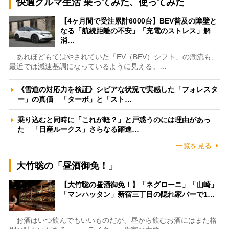
快適クルマ生活 乗ってみた、使ってみた
【4ヶ月間で受注累計6000台】BEV普及の障壁と
なる「航続距離の不安」「充電のストレス」解
消…
あれほどもてはやされていた「EV（BEV）シフト」の潮流も、
最近では減速基調になっているように見える。…
《雪道の対応力を検証》シビアな状況で実感した「フォレスタ
ー」の真価 「ターボ」と「スト…
乗り込むと同時に「これが軽？」と戸惑うのには理由があっ
た 「日産ルークス」さらなる躍進…
一覧を見る
大竹聡の「昼酒御免！」
【大竹聡の昼酒御免！】「ネグローニ」「山崎」
「マンハッタン」新宿三丁目の隠れ家バーで1…
お酒はいつ飲んでもいいものだが、昼から飲むお酒にはまた格