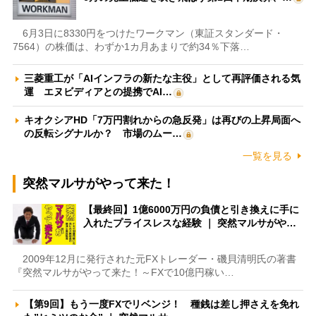
6月3日に8330円をつけたワークマン（東証スタンダード・
7564）の株価は、わずか1カ月あまりで約34％下落…
三菱重工が「AIインフラの新たな主役」として再評価される気
運 エヌビディアとの提携でAI…
キオクシアHD「7万円割れからの急反発」は再びの上昇局面へ
の反転シグナルか？ 市場のムー…
一覧を見る
突然マルサがやって来た！
【最終回】1億6000万円の負債と引き換えに手に
入れたプライスレスな経験 ｜ 突然マルサがや…
2009年12月に発行された元FXトレーダー・磯貝清明氏の著書
『突然マルサがやって来た！～FXで10億円稼い…
【第9回】もう一度FXでリベンジ！ 種銭は差し押さえを免れ