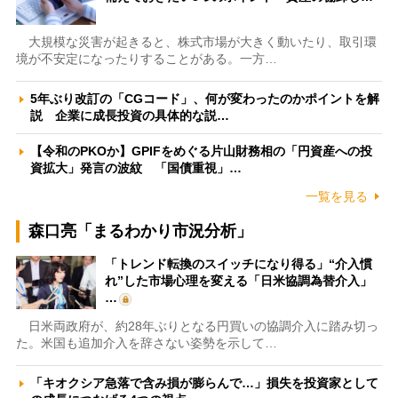
大規模な災害が起きると、株式市場が大きく動いたり、取引環
境が不安定になったりすることがある。一方…
5年ぶり改訂の「CGコード」、何が変わったのかポイントを解
説 企業に成長投資の具体的な説…
【令和のPKOか】GPIFをめぐる片山財務相の「円資産への投
資拡大」発言の波紋 「国債重視」…
一覧を見る
森口亮「まるわかり市況分析」
「トレンド転換のスイッチになり得る」“介入慣
れ”した市場心理を変える「日米協調為替介入」
…
日米両政府が、約28年ぶりとなる円買いの協調介入に踏み切っ
た。米国も追加介入を辞さない姿勢を示して…
「キオクシア急落で含み損が膨らんで…」損失を投資家として