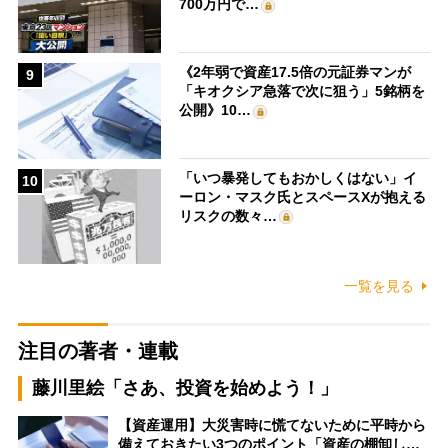
700万円で…
《2年弱で資産17.5倍の元証券マンが
9
「キオクシア急落で次に狙う」5銘柄を
公開》10…
「いつ暴発してもおかしくはない」イ
10
ーロン・マスク氏とスペースXが抱える
リスクの数々…
一覧を見る
注目の著者・連載
藤川里絵「さあ、投資を始めよう！」
【資産運用】大災害時に慌てないために平時から
備えておきたい3つのポイント「資産の棚卸し…