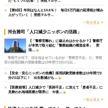
た”ヒミツのお金” ｜ 突然マルサ…
【第8回】年利はなんと14.6％！ 毎日5万円超の延滞税が積み
上がっていく ｜ 突然マルサ…
一覧を見る
河合雅司「人口減少ニッポンの活路」
【「警察官離れ」に歯止めはかかるか？】警察庁
が本気で取り組む「警察組織の構造改革」 実
現…
警察庁が目下、頭を悩ませているのが「警察官不足」だ。警察
官の採用試験の受験者数は10年間で2分の1以…
【安全・安心ニッポンの危機】採用試験受験者数は10年間で2
分の1以下に！ 出生数減がも…
【医療崩壊】人口減少で「医師不足」に加えて「患者不足」に
見舞われ地域医療が限界に 今後…
一覧を見る