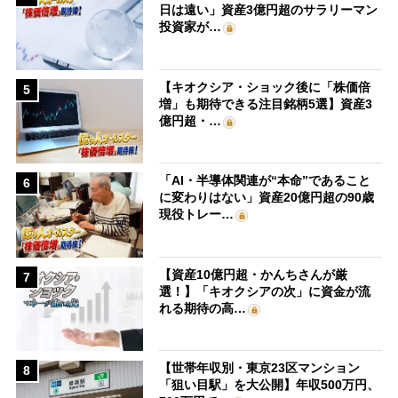
日は遠い」資産3億円超のサラリーマン
投資家が…
【キオクシア・ショック後に「株価倍
5
増」も期待できる注目銘柄5選】資産3
億円超・…
「AI・半導体関連が“本命”であること
6
に変わりはない」資産20億円超の90歳
現役トレー…
【資産10億円超・かんちさんが厳
7
選！】「キオクシアの次」に資金が流
れる期待の高…
【世帯年収別・東京23区マンション
8
「狙い目駅」を大公開】年収500万円、