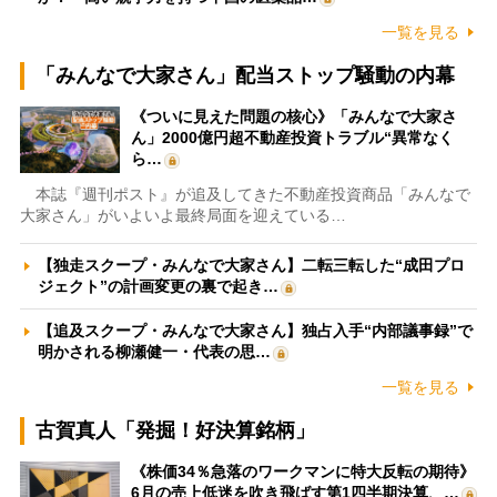
一覧を見る
「みんなで大家さん」配当ストップ騒動の内幕
《ついに見えた問題の核心》「みんなで大家さ
ん」2000億円超不動産投資トラブル“異常なく
ら…
本誌『週刊ポスト』が追及してきた不動産投資商品「みんなで
大家さん」がいよいよ最終局面を迎えている…
【独走スクープ・みんなで大家さん】二転三転した“成田プロ
ジェクト”の計画変更の裏で起き…
【追及スクープ・みんなで大家さん】独占入手“内部議事録”で
明かされる柳瀬健一・代表の思…
一覧を見る
古賀真人「発掘！好決算銘柄」
《株価34％急落のワークマンに特大反転の期待》
6月の売上低迷を吹き飛ばす第1四半期決算、…