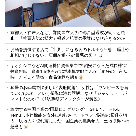
京都大・神戸大など、難関国立大学の総合型選抜が続々と廃
止 「推薦入試の拡大」報道と現実の乖離はなぜ起きるのか
お酒を提供する店で「出禁」になる客のトホホな生態 嘔吐や
粗相だけじゃない、店側が嫌がる“最悪の客”とは
キオクシアなどAI関連株に資金集中で“割安になった成長株”に
投資妙味 資産1.5億円超の坂本慎太郎さんが「絶好の仕込み
時」と考える防衛・食品銘柄を紹介
猛暑のお葬式で悩ましい“喪服問題” 女性は「ワンピースを着
ていけばOK」という俗説に潜む誤解、なぜ「ジャケット」が
マストなのか？《1級葬祭ディレクターが解説》
急増する中国企業の“国籍ロンダリング” SHEIN、TikTok、
Temu…本社機能を海外に移転させ、トランプ関税の回避を狙
う 現地人を隠れ蓑にした中国企業の農業参入・土地取得への
懸念も