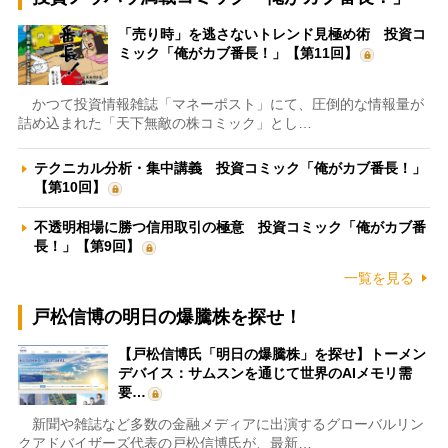
「売り時」を逃さないトレンド見極め術 投資コ
ミック「俺がカブ番長！」【第11回】
かつて投資情報雑誌「マネーポスト」にて、圧倒的な情報量が
詰め込まれた「天下無敵の株コミック」とし…
テクニカル分析・集中講義 投資コミック「俺がカブ番長！」
【第10回】
不透明相場に勝つ信用取引の極意 投資コミック「俺がカブ番
長！」【第9回】
一覧を見る
戸松信博の明日の爆騰株を探せ！
【戸松信博氏「明日の爆騰株」を探せ】トーメン
デバイス：サムスンを通じて世界のAIメモリ需
要…
新聞や雑誌など多数の金融メディアに出演するグローバルリン
クアドバイザーズ代表の戸松信博氏が、最新…