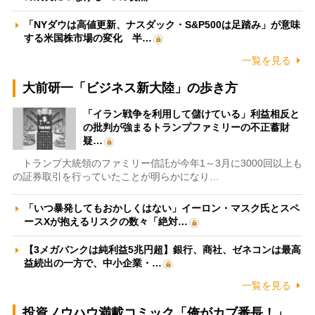
「NYダウは高値更新、ナスダック・S&P500は足踏み」が意味
する米国株市場の変化 半…
一覧を見る
大前研一「ビジネス新大陸」の歩き方
「イラン戦争を利用して儲けている」利益相反と
の批判が強まるトランプファミリーの不正蓄財
疑…
トランプ大統領のファミリー信託が今年1～3月に3000回以上も
の証券取引を行っていたことが明らかになり…
「いつ暴発してもおかしくはない」イーロン・マスク氏とスペ
ースXが抱えるリスクの数々「絶対…
【3メガバンクは純利益5兆円超】銀行、商社、ゼネコンは最高
益続出の一方で、中小企業・…
一覧を見る
投資ノウハウ満載コミック「俺がカブ番長！」