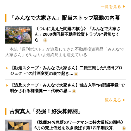
一覧を見る
「みんなで大家さん」配当ストップ騒動の内幕
《ついに見えた問題の核心》「みんなで大家さ
ん」2000億円超不動産投資トラブル“異常なく
ら…
本誌『週刊ポスト』が追及してきた不動産投資商品「みんなで
大家さん」がいよいよ最終局面を迎えている…
【独走スクープ・みんなで大家さん】二転三転した“成田プロ
ジェクト”の計画変更の裏で起き…
【追及スクープ・みんなで大家さん】独占入手“内部議事録”で
明かされる柳瀬健一・代表の思…
一覧を見る
古賀真人「発掘！好決算銘柄」
《株価34％急落のワークマンに特大反転の期待》
6月の売上低迷を吹き飛ばす第1四半期決算、…