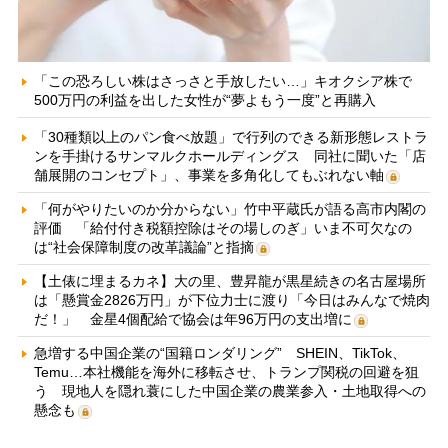
「この恐ろしい株はさっさと手放したい…」キオクシア株で
500万円の利益を出した女性が“夢よもう一度”と再購入
「30種類以上のパン食べ放題」で行列のできる新形態レストラ
ンを手掛けるサンマルクホールディングス 同社に聞いた「店
舗展開のコンセプト」、事業を多角化してもぶれない軸
「何がやりたいのか分からない」竹中平蔵氏が語る高市内閣の
評価 「給付付き税額控除はその場しのぎ」いま不可欠なの
は“社会保障制度の改革議論”と指摘
【土俵に埋まるカネ】大の里、豊昇龍が黒星続きの名古屋場所
は「懸賞金2826万円」が下位力士に渡り「今日はみんなで焼肉
だ！」 金星4個配給で協会は年96万円の支出増に
急増する中国企業の“国籍ロンダリング” SHEIN、TikTok、
Temu…本社機能を海外に移転させ、トランプ関税の回避を狙
う 現地人を隠れ蓑にした中国企業の農業参入・土地取得への
懸念も