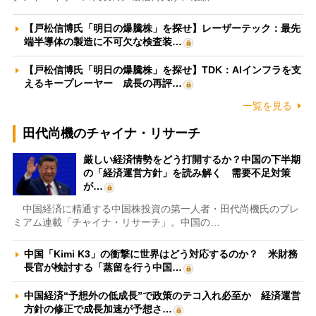
【戸松信博氏「明日の爆騰株」を探せ】レーザーテック：最先
端半導体の製造に不可欠な検査装…
【戸松信博氏「明日の爆騰株」を探せ】TDK：AIインフラを支
えるキープレーヤー 成長の再評…
一覧を見る
田代尚機のチャイナ・リサーチ
厳しい経済情勢をどう打開するか？中国の下半期
の「経済運営方針」を読み解く 需要不足対策
が…
中国経済に精通する中国株投資の第一人者・田代尚機氏のプレ
ミアム連載「チャイナ・リサーチ」。中国の…
中国「Kimi K3」の衝撃に世界はどう対応するのか？ 米財務
長官が検討する「蒸留を行う中国…
中国経済“予想外の低成長”で政策のテコ入れ必至か 経済運営
方針の修正で成長加速が予想さ…