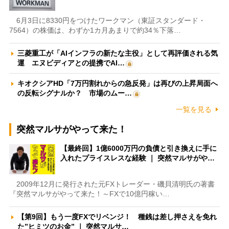
6月3日に8330円をつけたワークマン（東証スタンダード・
7564）の株価は、わずか1カ月あまりで約34％下落…
三菱重工が「AIインフラの新たな主役」として再評価される気
運 エヌビディアとの提携でAI…
キオクシアHD「7万円割れからの急反発」は再びの上昇局面へ
の反転シグナルか？ 市場のムー…
一覧を見る
突然マルサがやって来た！
【最終回】1億6000万円の負債と引き換えに手に
入れたプライスレスな経験 ｜ 突然マルサがや…
2009年12月に発行された元FXトレーダー・磯貝清明氏の著書
『突然マルサがやって来た！～FXで10億円稼い…
【第9回】もう一度FXでリベンジ！ 種銭は差し押さえを免れ
た”ヒミツのお金” ｜ 突然マルサ…