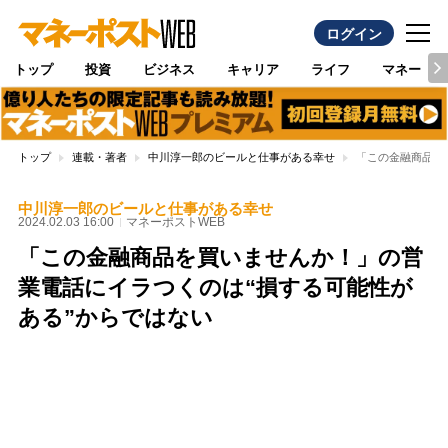
ログイン
トップ
投資
ビジネス
キャリア
ライフ
マネー
トップ
連載・著者
中川淳一郎のビールと仕事がある幸せ
「この金融商品を
中川淳一郎のビールと仕事がある幸せ
2024.02.03 16:00
マネーポストWEB
「この金融商品を買いませんか！」の営
業電話にイラつくのは“損する可能性が
ある”からではない
Loaded
:
100.00%
/
Unmute