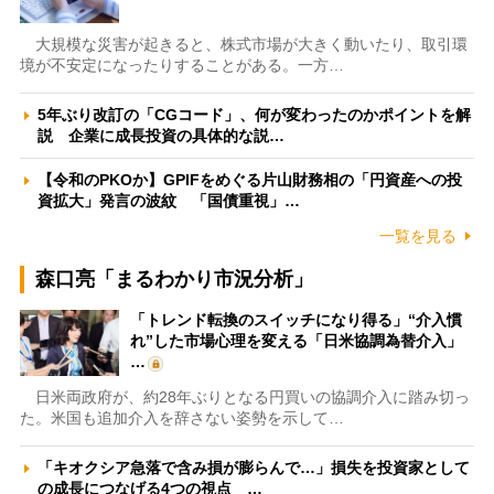
大規模な災害が起きると、株式市場が大きく動いたり、取引環
境が不安定になったりすることがある。一方…
5年ぶり改訂の「CGコード」、何が変わったのかポイントを解
説 企業に成長投資の具体的な説…
【令和のPKOか】GPIFをめぐる片山財務相の「円資産への投
資拡大」発言の波紋 「国債重視」…
一覧を見る
森口亮「まるわかり市況分析」
「トレンド転換のスイッチになり得る」“介入慣
れ”した市場心理を変える「日米協調為替介入」
…
日米両政府が、約28年ぶりとなる円買いの協調介入に踏み切っ
た。米国も追加介入を辞さない姿勢を示して…
「キオクシア急落で含み損が膨らんで…」損失を投資家として
の成長につなげる4つの視点 …