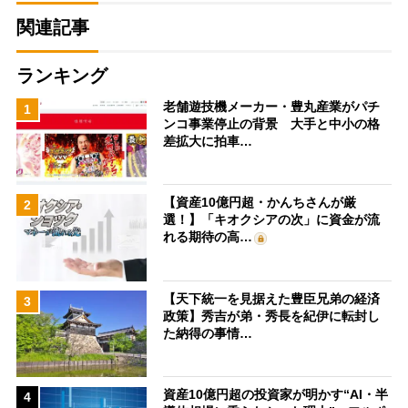
関連記事
ランキング
老舗遊技機メーカー・豊丸産業がパチ
1
ンコ事業停止の背景 大手と中小の格
差拡大に拍車…
【資産10億円超・かんちさんが厳
2
選！】「キオクシアの次」に資金が流
れる期待の高…
【天下統一を見据えた豊臣兄弟の経済
3
政策】秀吉が弟・秀長を紀伊に転封し
た納得の事情…
資産10億円超の投資家が明かす“AI・半
4