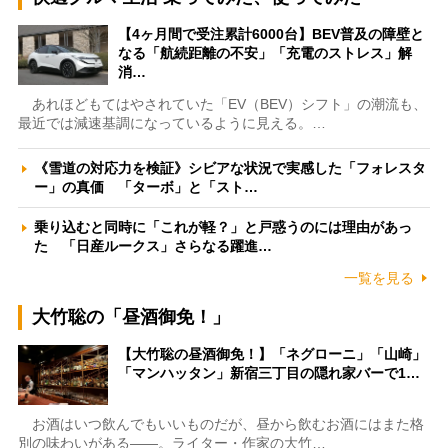
【4ヶ月間で受注累計6000台】BEV普及の障壁と
なる「航続距離の不安」「充電のストレス」解
消…
あれほどもてはやされていた「EV（BEV）シフト」の潮流も、
最近では減速基調になっているように見える。…
《雪道の対応力を検証》シビアな状況で実感した「フォレスタ
ー」の真価 「ターボ」と「スト…
乗り込むと同時に「これが軽？」と戸惑うのには理由があっ
た 「日産ルークス」さらなる躍進…
一覧を見る
大竹聡の「昼酒御免！」
【大竹聡の昼酒御免！】「ネグローニ」「山崎」
「マンハッタン」新宿三丁目の隠れ家バーで1…
お酒はいつ飲んでもいいものだが、昼から飲むお酒にはまた格
別の味わいがある――。ライター・作家の大竹…