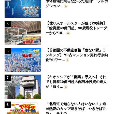
導体相場に乗らなかった理由” フルポ
ジション…
【億り人オールスターが狙う20銘柄】
5
「総資産69億円超」90歳現役トレーダ
ーから“10…
【首都圏の不動産価格「危ない駅」ラ
6
ンキング】“中古マンション売れ行き鈍
化”のワー…
【キオクシアが「配当」導入へ】それ
7
でも資産10億円超の配当株投資の達人
が「買う…
「北海道で知らない人はいない！」道
8
民熱愛のカップ焼きそば「やきそば弁
当」、最大の…