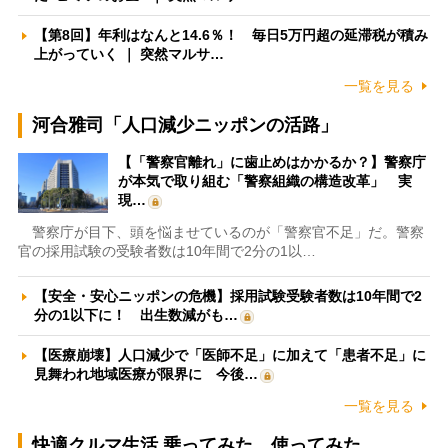
【第8回】年利はなんと14.6％！ 毎日5万円超の延滞税が積み
上がっていく ｜ 突然マルサ…
一覧を見る
河合雅司「人口減少ニッポンの活路」
【「警察官離れ」に歯止めはかかるか？】警察庁
が本気で取り組む「警察組織の構造改革」 実
現…
警察庁が目下、頭を悩ませているのが「警察官不足」だ。警察
官の採用試験の受験者数は10年間で2分の1以…
【安全・安心ニッポンの危機】採用試験受験者数は10年間で2
分の1以下に！ 出生数減がも…
【医療崩壊】人口減少で「医師不足」に加えて「患者不足」に
見舞われ地域医療が限界に 今後…
一覧を見る
快適クルマ生活 乗ってみた、使ってみた