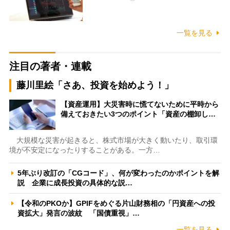
一覧を見る
注目の著者・連載
藤川里絵「さあ、投資を始めよう！」
【資産運用】大災害時に慌てないために平時から
備えておきたい3つのポイント「資産の棚卸し…
大規模な災害が起きると、株式市場が大きく動いたり、取引環
境が不安定になったりすることがある。一方…
5年ぶり改訂の「CGコード」、何が変わったのかポイントを解
説 企業に成長投資の具体的な説…
【令和のPKOか】GPIFをめぐる片山財務相の「円資産への投
資拡大」発言の波紋 「国債重視」…
一覧を見る