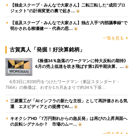
【独走スクープ・みんなで大家さん】二転三転した“成田プロ
ジェクト”の計画変更の裏で起き…
【追及スクープ・みんなで大家さん】独占入手“内部議事録”で
明かされる柳瀬健一・代表の思…
一覧を見る
古賀真人「発掘！好決算銘柄」
《株価34％急落のワークマンに特大反転の期待》
6月の売上低迷を吹き飛ばす第1四半期決算、…
6月3日に8330円をつけたワークマン（東証スタンダード・
7564）の株価は、わずか1カ月あまりで約34％下落…
三菱重工が「AIインフラの新たな主役」として再評価される気
運 エヌビディアとの提携でAI…
キオクシアHD「7万円割れからの急反発」は再びの上昇局面へ
の反転シグナルか？ 市場のムー…
一覧を見る