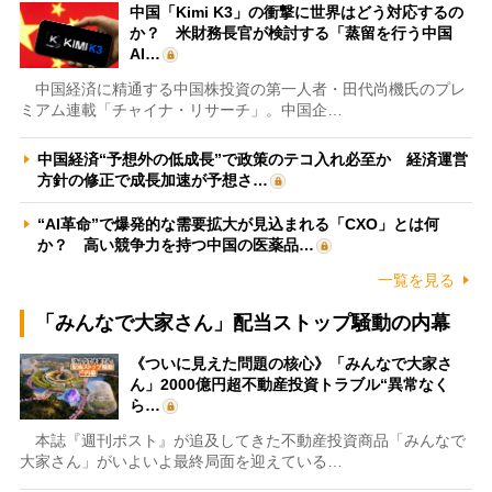
中国「Kimi K3」の衝撃に世界はどう対応するの
か？ 米財務長官が検討する「蒸留を行う中国
AI…
中国経済に精通する中国株投資の第一人者・田代尚機氏のプレ
ミアム連載「チャイナ・リサーチ」。中国企…
中国経済“予想外の低成長”で政策のテコ入れ必至か 経済運営
方針の修正で成長加速が予想さ…
“AI革命”で爆発的な需要拡大が見込まれる「CXO」とは何
か？ 高い競争力を持つ中国の医薬品…
一覧を見る
「みんなで大家さん」配当ストップ騒動の内幕
《ついに見えた問題の核心》「みんなで大家さ
ん」2000億円超不動産投資トラブル“異常なく
ら…
本誌『週刊ポスト』が追及してきた不動産投資商品「みんなで
大家さん」がいよいよ最終局面を迎えている…