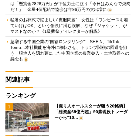
は「懸賞金2826万円」が下位力士に渡り「今日はみんなで焼肉
だ！」 金星4個配給で協会は年96万円の支出増に
猛暑のお葬式で悩ましい“喪服問題” 女性は「ワンピースを着
ていけばOK」という俗説に潜む誤解、なぜ「ジャケット」が
マストなのか？《1級葬祭ディレクターが解説》
急増する中国企業の“国籍ロンダリング” SHEIN、TikTok、
Temu…本社機能を海外に移転させ、トランプ関税の回避を狙
う 現地人を隠れ蓑にした中国企業の農業参入・土地取得への
懸念も
関連記事
ランキング
【億り人オールスターが狙う20銘柄】
1
「総資産69億円超」90歳現役トレーダ
ーから“10…