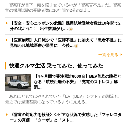
警察庁が目下、頭を悩ませているのが「警察官不足」だ。警察
官の採用試験の受験者数は10年間で2分の1以…
【安全・安心ニッポンの危機】採用試験受験者数は10年間で2
分の1以下に！ 出生数減がも…
【医療崩壊】人口減少で「医師不足」に加えて「患者不足」に
見舞われ地域医療が限界に 今後…
一覧を見る
快適クルマ生活 乗ってみた、使ってみた
【4ヶ月間で受注累計6000台】BEV普及の障壁と
なる「航続距離の不安」「充電のストレス」解
消…
あれほどもてはやされていた「EV（BEV）シフト」の潮流も、
最近では減速基調になっているように見える。…
《雪道の対応力を検証》シビアな状況で実感した「フォレスタ
ー」の真価 「ターボ」と「スト…