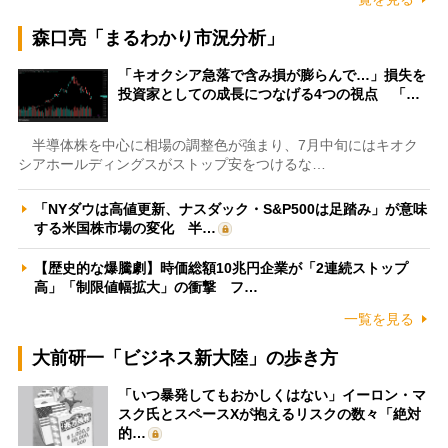
森口亮「まるわかり市況分析」
「キオクシア急落で含み損が膨らんで…」損失を
投資家としての成長につなげる4つの視点 「…
半導体株を中心に相場の調整色が強まり、7月中旬にはキオク
シアホールディングスがストップ安をつけるな…
「NYダウは高値更新、ナスダック・S&P500は足踏み」が意味
する米国株市場の変化 半…
【歴史的な爆騰劇】時価総額10兆円企業が「2連続ストップ
高」「制限値幅拡大」の衝撃 フ…
一覧を見る
大前研一「ビジネス新大陸」の歩き方
「いつ暴発してもおかしくはない」イーロン・マ
スク氏とスペースXが抱えるリスクの数々「絶対
的…