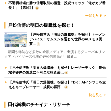
不透明相場に勝つ信用取引の極意 投資コミック「俺がカブ番
長！」【第9回】
一覧を見る
戸松信博の明日の爆騰株を探せ！
【戸松信博氏「明日の爆騰株」を探せ】トーメン
デバイス：サムスンを通じて世界のAIメモリ需
要…
新聞や雑誌など多数の金融メディアに出演するグローバルリン
クアドバイザーズ代表の戸松信博氏が、最新…
【戸松信博氏「明日の爆騰株」を探せ】レーザーテック：最先
端半導体の製造に不可欠な検査装…
【戸松信博氏「明日の爆騰株」を探せ】TDK：AIインフラを支
えるキープレーヤー 成長の再評…
一覧を見る
田代尚機のチャイナ・リサーチ