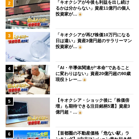
「キオクシアが今後も利益を出し続け
2
るかは分からない」資産11億円の個人
投資家が…
「キオクシアが再び株価10万円になる
3
日は遠い」資産3億円超のサラリーマン
投資家が…
「AI・半導体関連が“本命”であること
4
に変わりはない」資産20億円超の90歳
現役トレー…
【キオクシア・ショック後に「株価倍
5
増」も期待できる注目銘柄5選】資産3
億円超・…
【首都圏の不動産価格「危ない駅」ラ
6
ンキング】“中古マンション売れ行き鈍