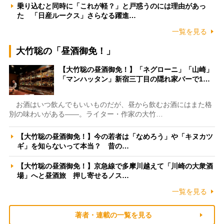
乗り込むと同時に「これが軽？」と戸惑うのには理由があっ
た 「日産ルークス」さらなる躍進…
一覧を見る
大竹聡の「昼酒御免！」
【大竹聡の昼酒御免！】「ネグローニ」「山崎」
「マンハッタン」新宿三丁目の隠れ家バーで1…
お酒はいつ飲んでもいいものだが、昼から飲むお酒にはまた格
別の味わいがある――。ライター・作家の大竹…
【大竹聡の昼酒御免！】今の若者は「なめろう」や「キヌカツ
ギ」を知らないって本当？ 昔の…
【大竹聡の昼酒御免！】京急線で多摩川越えて「川崎の大衆酒
場」へと昼酒旅 押し寄せるノス…
一覧を見る
著者・連載の一覧を見る