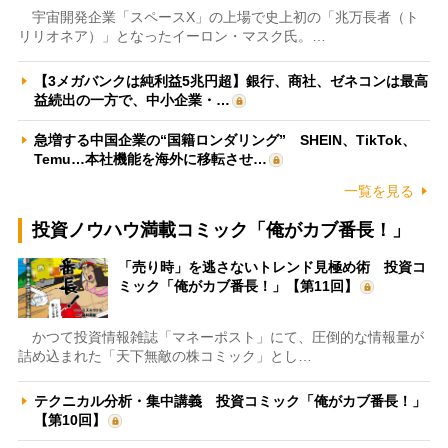
宇宙開発企業「スペースX」の上場で史上初の「兆万長者（ト
リリオネア）」となったイーロン・マスク氏。…
【3メガバンクは純利益5兆円超】銀行、商社、ゼネコンは最高
益続出の一方で、中小企業・…
急増する中国企業の“国籍ロンダリング” SHEIN、TikTok、
Temu…本社機能を海外に移転させ…
一覧を見る
投資ノウハウ満載コミック「俺がカブ番長！」
「売り時」を逃さないトレンド見極め術 投資コ
ミック「俺がカブ番長！」【第11回】
かつて投資情報雑誌「マネーポスト」にて、圧倒的な情報量が
詰め込まれた「天下無敵の株コミック」とし…
テクニカル分析・集中講義 投資コミック「俺がカブ番長！」
【第10回】