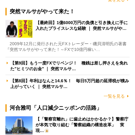
突然マルサがやって来た！
【最終回】1億6000万円の負債と引き換えに手に
入れたプライスレスな経験 ｜ 突然マルサがや…
2009年12月に発行された元FXトレーダー・磯貝清明氏の著書
『突然マルサがやって来た！～FXで10億円稼い…
【第9回】もう一度FXでリベンジ！ 種銭は差し押さえを免れ
た”ヒミツのお金” ｜ 突然マルサ…
【第8回】年利はなんと14.6％！ 毎日5万円超の延滞税が積み
上がっていく ｜ 突然マルサ…
一覧を見る
河合雅司「人口減少ニッポンの活路」
【「警察官離れ」に歯止めはかかるか？】警察庁
が本気で取り組む「警察組織の構造改革」 実
現…