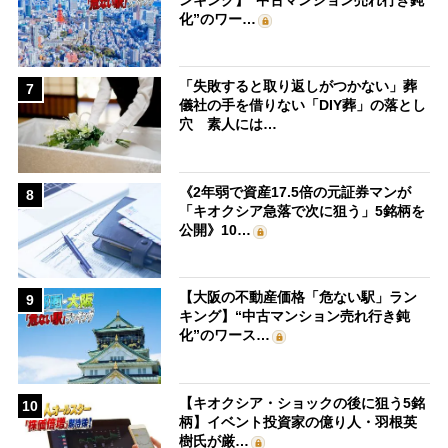
化”のワー…
「失敗すると取り返しがつかない」葬
7
儀社の手を借りない「DIY葬」の落とし
穴 素人には…
《2年弱で資産17.5倍の元証券マンが
8
「キオクシア急落で次に狙う」5銘柄を
公開》10…
【大阪の不動産価格「危ない駅」ラン
9
キング】“中古マンション売れ行き鈍
化”のワース…
【キオクシア・ショックの後に狙う5銘
10
柄】イベント投資家の億り人・羽根英
樹氏が厳…