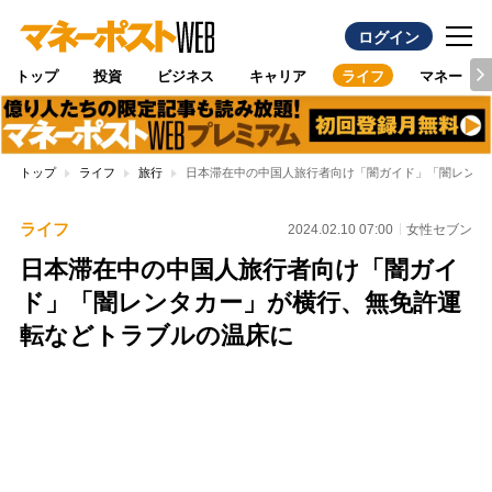
ログイン
トップ
投資
ビジネス
キャリア
ライフ
マネー
トップ
ライフ
旅行
日本滞在中の中国人旅行者向け「闇ガイド」「闇レンタ
ライフ
2024.02.10 07:00
女性セブン
日本滞在中の中国人旅行者向け「闇ガイ
ド」「闇レンタカー」が横行、無免許運
転などトラブルの温床に
Loaded
:
100.00%
/
Unmute