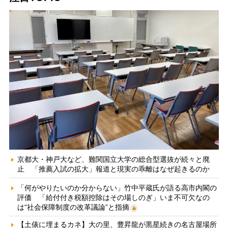
京都大・神戸大など、難関国立大学の総合型選抜が続々と廃
止 「推薦入試の拡大」報道と現実の乖離はなぜ起きるのか
「何がやりたいのか分からない」竹中平蔵氏が語る高市内閣の
評価 「給付付き税額控除はその場しのぎ」いま不可欠なの
は“社会保障制度の改革議論”と指摘
【土俵に埋まるカネ】大の里、豊昇龍が黒星続きの名古屋場所