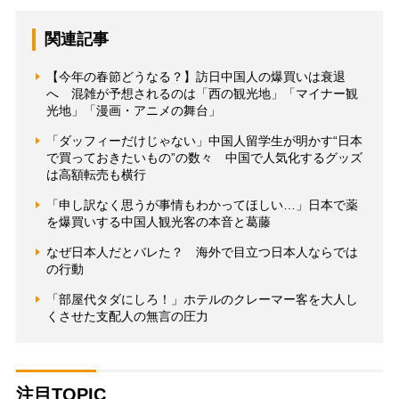
関連記事
【今年の春節どうなる？】訪日中国人の爆買いは衰退
へ 混雑が予想されるのは「西の観光地」「マイナー観
光地」「漫画・アニメの舞台」
「ダッフィーだけじゃない」中国人留学生が明かす“日本
で買っておきたいもの”の数々 中国で人気化するグッズ
は高額転売も横行
「申し訳なく思うが事情もわかってほしい…」日本で薬
を爆買いする中国人観光客の本音と葛藤
なぜ日本人だとバレた？ 海外で目立つ日本人ならでは
の行動
「部屋代タダにしろ！」ホテルのクレーマー客を大人し
くさせた支配人の無言の圧力
注目TOPIC