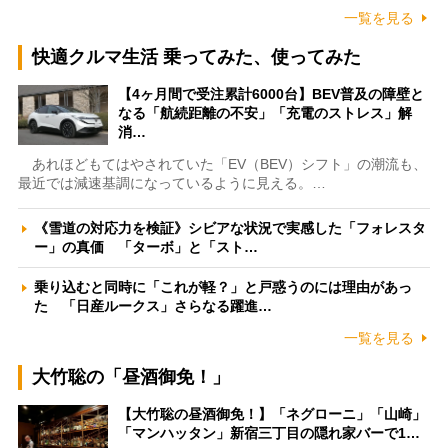
一覧を見る
快適クルマ生活 乗ってみた、使ってみた
【4ヶ月間で受注累計6000台】BEV普及の障壁と
なる「航続距離の不安」「充電のストレス」解
消…
あれほどもてはやされていた「EV（BEV）シフト」の潮流も、
最近では減速基調になっているように見える。…
《雪道の対応力を検証》シビアな状況で実感した「フォレスタ
ー」の真価 「ターボ」と「スト…
乗り込むと同時に「これが軽？」と戸惑うのには理由があっ
た 「日産ルークス」さらなる躍進…
一覧を見る
大竹聡の「昼酒御免！」
【大竹聡の昼酒御免！】「ネグローニ」「山崎」
「マンハッタン」新宿三丁目の隠れ家バーで1…