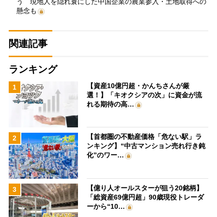
う 現地人を隠れ蓑にした中国企業の農業参入・土地取得への
懸念も
関連記事
ランキング
【資産10億円超・かんちさんが厳
1
選！】「キオクシアの次」に資金が流
れる期待の高…
【首都圏の不動産価格「危ない駅」ラ
2
ンキング】“中古マンション売れ行き鈍
化”のワー…
【億り人オールスターが狙う20銘柄】
3
「総資産69億円超」90歳現役トレーダ
ーから“10…