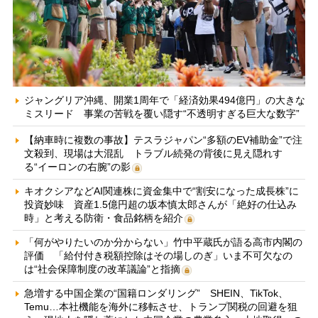
ジャングリア沖縄、開業1周年で「経済効果494億円」の大きな
ミスリード 事業の苦戦を覆い隠す“不透明すぎる巨大な数字”
【納車時に複数の事故】テスラジャパン“多額のEV補助金”で注
文殺到、現場は大混乱 トラブル続発の背後に見え隠れす
る“イーロンの右腕”の影
キオクシアなどAI関連株に資金集中で“割安になった成長株”に
投資妙味 資産1.5億円超の坂本慎太郎さんが「絶好の仕込み
時」と考える防衛・食品銘柄を紹介
「何がやりたいのか分からない」竹中平蔵氏が語る高市内閣の
評価 「給付付き税額控除はその場しのぎ」いま不可欠なの
は“社会保障制度の改革議論”と指摘
急増する中国企業の“国籍ロンダリング” SHEIN、TikTok、
Temu…本社機能を海外に移転させ、トランプ関税の回避を狙