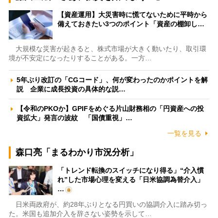
【資産運用】大災害時に慌てないために平時から
備えておきたい3つのポイント「資産の棚卸し…
大規模な災害が起きると、株式市場が大きく動いたり、取引環
境が不安定になったりすることがある。一方…
5年ぶり改訂の「CGコード」、何が変わったのかポイントを解
説 企業に成長投資の具体的な説…
【令和のPKOか】GPIFをめぐる片山財務相の「円資産への投
資拡大」発言の波紋 「国債重視」…
一覧を見る
森口亮「まるわかり市況分析」
「トレンド転換のスイッチになり得る」“介入慣
れ”した市場心理を変える「日米協調為替介入」
…
日米両政府が、約28年ぶりとなる円買いの協調介入に踏み切っ
た。米国も追加介入を辞さない姿勢を示して…