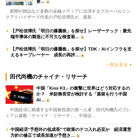
要…
新聞や雑誌など多数の金融メディアに出演するグローバルリン
クアドバイザーズ代表の戸松信博氏が、最新…
【戸松信博氏「明日の爆騰株」を探せ】レーザーテック：最先
端半導体の製造に不可欠な検査装…
【戸松信博氏「明日の爆騰株」を探せ】TDK：AIインフラを支
えるキープレーヤー 成長の再評…
一覧を見る
田代尚機のチャイナ・リサーチ
中国「Kimi K3」の衝撃に世界はどう対応するの
か？ 米財務長官が検討する「蒸留を行う中国
AI…
中国経済に精通する中国株投資の第一人者・田代尚機氏のプレ
ミアム連載「チャイナ・リサーチ」。中国企…
中国経済“予想外の低成長”で政策のテコ入れ必至か 経済運営
方針の修正で成長加速が予想さ…