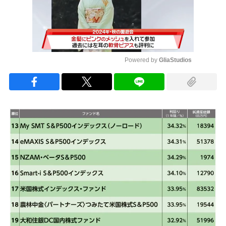
Powered by 
GliaStudios
Mute