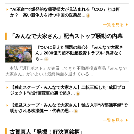
“AI革命”で爆発的な需要拡大が見込まれる「CXO」とは何
か？ 高い競争力を持つ中国の医薬品…
一覧を見る
「みんなで大家さん」配当ストップ騒動の内幕
《ついに見えた問題の核心》「みんなで大家さ
ん」2000億円超不動産投資トラブル“異常なく
ら…
本誌『週刊ポスト』が追及してきた不動産投資商品「みんなで
大家さん」がいよいよ最終局面を迎えている…
【独走スクープ・みんなで大家さん】二転三転した“成田プロ
ジェクト”の計画変更の裏で起き…
【追及スクープ・みんなで大家さん】独占入手“内部議事録”で
明かされる柳瀬健一・代表の思…
一覧を見る
古賀真人「発掘！好決算銘柄」