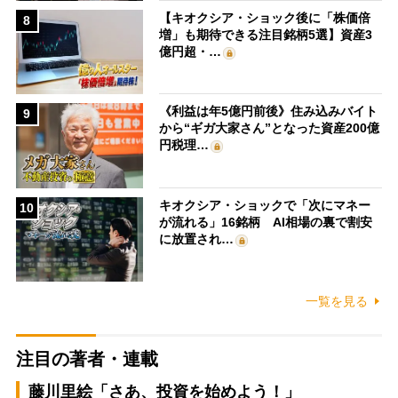
【キオクシア・ショック後に「株価倍
8
増」も期待できる注目銘柄5選】資産3
億円超・…
《利益は年5億円前後》住み込みバイト
9
から“ギガ大家さん”となった資産200億
円税理…
キオクシア・ショックで「次にマネー
10
が流れる」16銘柄 AI相場の裏で割安
に放置され…
一覧を見る
注目の著者・連載
藤川里絵「さあ、投資を始めよう！」