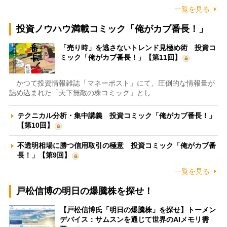
一覧を見る
投資ノウハウ満載コミック「俺がカブ番長！」
「売り時」を逃さないトレンド見極め術 投資コ
ミック「俺がカブ番長！」【第11回】
かつて投資情報雑誌「マネーポスト」にて、圧倒的な情報量が
詰め込まれた「天下無敵の株コミック」とし…
テクニカル分析・集中講義 投資コミック「俺がカブ番長！」
【第10回】
不透明相場に勝つ信用取引の極意 投資コミック「俺がカブ番
長！」【第9回】
一覧を見る
戸松信博の明日の爆騰株を探せ！
【戸松信博氏「明日の爆騰株」を探せ】トーメン
デバイス：サムスンを通じて世界のAIメモリ需