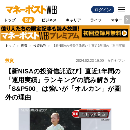
ログイン
トップ
投資
ビジネス
キャリア
ライフ
マネー
トップ
投資
投資信託
【新NISAの投資信託選び】直近1年間の「運用実績」
投資
2024.02.23 16:00
女性セブン
【新NISAの投資信託選び】直近1年間の
「運用実績」ランキングの読み解き方
「S&P500」は強いが「オルカン」が圏
外の理由
もっと見る
arrow_forward_ios