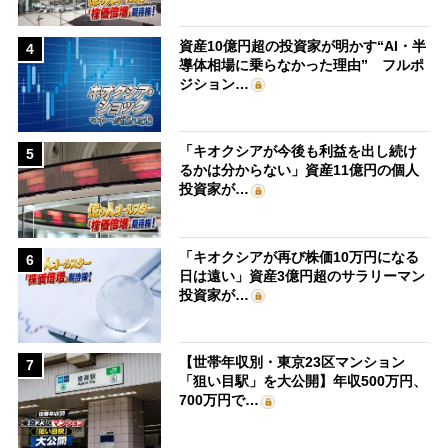
資産10億円超の投資家が明かす“AI・半
4
導体相場に乗らなかった理由” フルポ
ジション…
「キオクシアが今後も利益を出し続け
5
るかは分からない」資産11億円の個人
投資家が…
「キオクシアが再び株価10万円になる
6
日は遠い」資産3億円超のサラリーマン
投資家が…
【世帯年収別・東京23区マンション
7
「狙い目駅」を大公開】年収500万円、
700万円で…