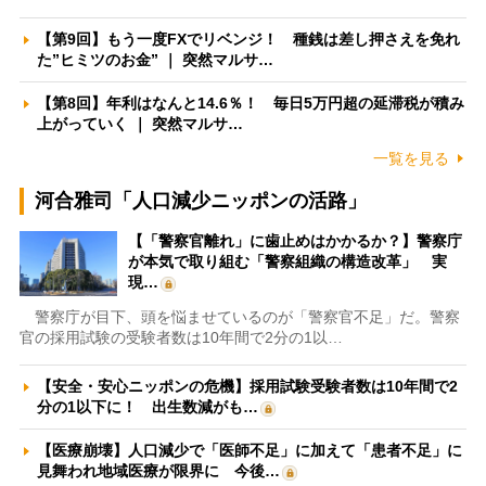
【第9回】もう一度FXでリベンジ！ 種銭は差し押さえを免れ
た”ヒミツのお金” ｜ 突然マルサ…
【第8回】年利はなんと14.6％！ 毎日5万円超の延滞税が積み
上がっていく ｜ 突然マルサ…
一覧を見る
河合雅司「人口減少ニッポンの活路」
【「警察官離れ」に歯止めはかかるか？】警察庁
が本気で取り組む「警察組織の構造改革」 実
現…
警察庁が目下、頭を悩ませているのが「警察官不足」だ。警察
官の採用試験の受験者数は10年間で2分の1以…
【安全・安心ニッポンの危機】採用試験受験者数は10年間で2
分の1以下に！ 出生数減がも…
【医療崩壊】人口減少で「医師不足」に加えて「患者不足」に
見舞われ地域医療が限界に 今後…