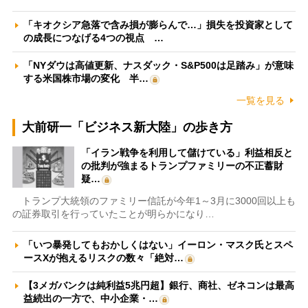
「キオクシア急落で含み損が膨らんで…」損失を投資家として
の成長につなげる4つの視点 …
「NYダウは高値更新、ナスダック・S&P500は足踏み」が意味
する米国株市場の変化 半…
一覧を見る
大前研一「ビジネス新大陸」の歩き方
「イラン戦争を利用して儲けている」利益相反と
の批判が強まるトランプファミリーの不正蓄財
疑…
トランプ大統領のファミリー信託が今年1～3月に3000回以上も
の証券取引を行っていたことが明らかになり…
「いつ暴発してもおかしくはない」イーロン・マスク氏とスペ
ースXが抱えるリスクの数々「絶対…
【3メガバンクは純利益5兆円超】銀行、商社、ゼネコンは最高
益続出の一方で、中小企業・…