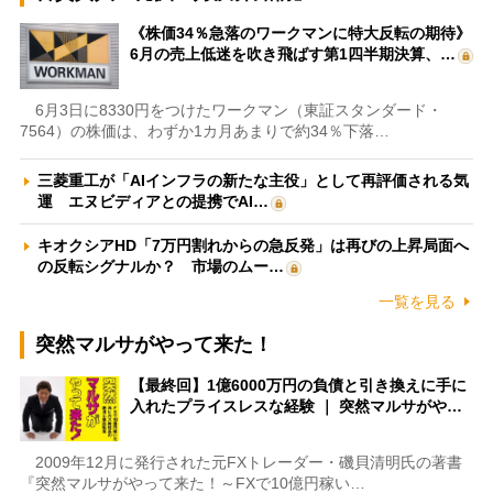
《株価34％急落のワークマンに特大反転の期待》
6月の売上低迷を吹き飛ばす第1四半期決算、…
6月3日に8330円をつけたワークマン（東証スタンダード・
7564）の株価は、わずか1カ月あまりで約34％下落…
三菱重工が「AIインフラの新たな主役」として再評価される気
運 エヌビディアとの提携でAI…
キオクシアHD「7万円割れからの急反発」は再びの上昇局面へ
の反転シグナルか？ 市場のムー…
一覧を見る
突然マルサがやって来た！
【最終回】1億6000万円の負債と引き換えに手に
入れたプライスレスな経験 ｜ 突然マルサがや…
2009年12月に発行された元FXトレーダー・磯貝清明氏の著書
『突然マルサがやって来た！～FXで10億円稼い…