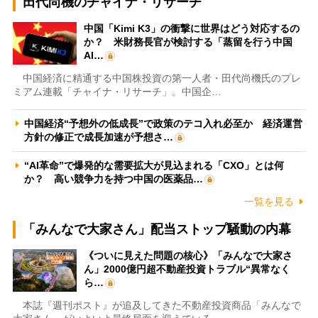
田代尚機のチャイナ・リサーチ
中国「Kimi K3」の衝撃に世界はどう対応するの
か？ 米財務長官が検討する「蒸留を行う中国
AI…
中国経済に精通する中国株投資の第一人者・田代尚機氏のプレ
ミアム連載「チャイナ・リサーチ」。中国企…
中国経済“予想外の低成長”で政策のテコ入れ必至か 経済運営
方針の修正で成長加速が予想さ…
“AI革命”で爆発的な需要拡大が見込まれる「CXO」とは何
か？ 高い競争力を持つ中国の医薬品…
一覧を見る
「みんなで大家さん」配当ストップ騒動の内幕
《ついに見えた問題の核心》「みんなで大家さ
ん」2000億円超不動産投資トラブル“異常なく
ら…
本誌『週刊ポスト』が追及してきた不動産投資商品「みんなで