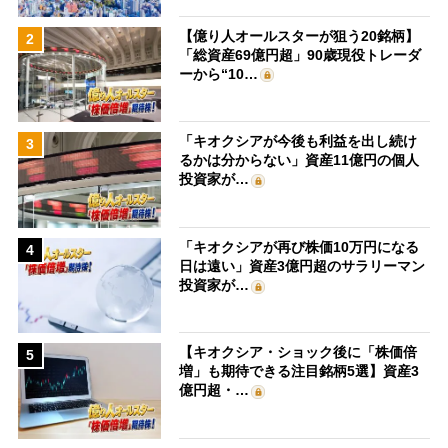
【億り人オールスターが狙う20銘柄】
2
「総資産69億円超」90歳現役トレーダ
ーから“10…
「キオクシアが今後も利益を出し続け
3
るかは分からない」資産11億円の個人
投資家が…
「キオクシアが再び株価10万円になる
4
日は遠い」資産3億円超のサラリーマン
投資家が…
【キオクシア・ショック後に「株価倍
5
増」も期待できる注目銘柄5選】資産3
億円超・…