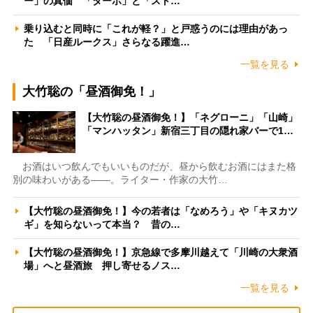
ー」の真価 「ターボ」と「スト…
乗り込むと同時に「これが軽？」と戸惑うのには理由があっ
た 「日産ルークス」さらなる躍進…
一覧を見る
大竹聡の「昼酒御免！」
【大竹聡の昼酒御免！】「ネグローニ」「山崎」
「マンハッタン」新宿三丁目の隠れ家バーで1…
お酒はいつ飲んでもいいものだが、昼から飲むお酒にはまた格
別の味わいがある――。ライター・作家の大竹…
【大竹聡の昼酒御免！】今の若者は「なめろう」や「キヌカツ
ギ」を知らないって本当？ 昔の…
【大竹聡の昼酒御免！】京急線で多摩川越えて「川崎の大衆酒
場」へと昼酒旅 押し寄せるノス…
一覧を見る