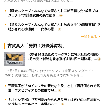
大家さん」がいよいよ最終局面を迎えている…
【独走スクープ・みんなで大家さん】二転三転した“成田プロ
ジェクト”の計画変更の裏で起き…
【追及スクープ・みんなで大家さん】独占入手“内部議事録”で
明かされる柳瀬健一・代表の思…
一覧を見る
古賀真人「発掘！好決算銘柄」
《株価34％急落のワークマンに特大反転の期待》
6月の売上低迷を吹き飛ばす第1四半期決算、…
6月3日に8330円をつけたワークマン（東証スタンダード・
7564）の株価は、わずか1カ月あまりで約34％下落…
三菱重工が「AIインフラの新たな主役」として再評価される気
運 エヌビディアとの提携でAI…
キオクシアHD「7万円割れからの急反発」は再びの上昇局面へ
の反転シグナルか？ 市場のムー…