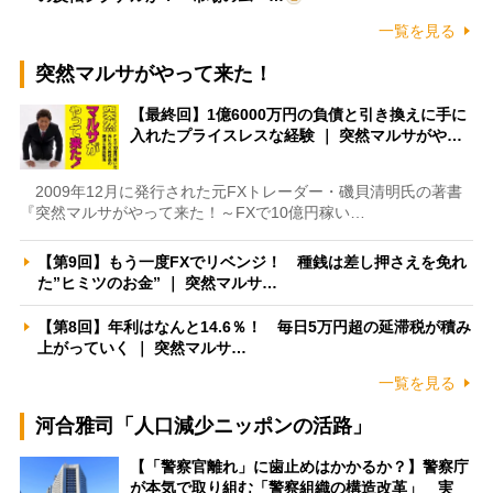
一覧を見る
突然マルサがやって来た！
【最終回】1億6000万円の負債と引き換えに手に
入れたプライスレスな経験 ｜ 突然マルサがや…
2009年12月に発行された元FXトレーダー・磯貝清明氏の著書
『突然マルサがやって来た！～FXで10億円稼い…
【第9回】もう一度FXでリベンジ！ 種銭は差し押さえを免れ
た”ヒミツのお金” ｜ 突然マルサ…
【第8回】年利はなんと14.6％！ 毎日5万円超の延滞税が積み
上がっていく ｜ 突然マルサ…
一覧を見る
河合雅司「人口減少ニッポンの活路」
【「警察官離れ」に歯止めはかかるか？】警察庁
が本気で取り組む「警察組織の構造改革」 実