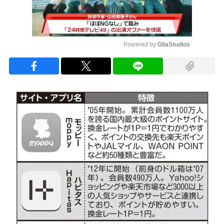
Powered by 
GliaStudios
Mute