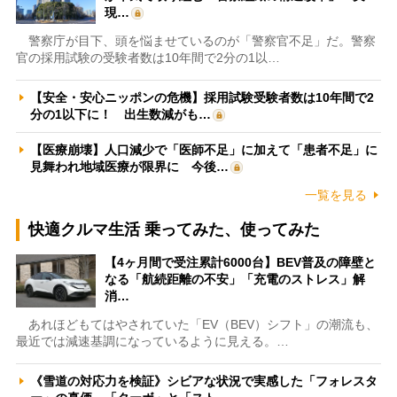
現…
警察庁が目下、頭を悩ませているのが「警察官不足」だ。警察
官の採用試験の受験者数は10年間で2分の1以…
【安全・安心ニッポンの危機】採用試験受験者数は10年間で2
分の1以下に！ 出生数減がも…
【医療崩壊】人口減少で「医師不足」に加えて「患者不足」に
見舞われ地域医療が限界に 今後…
一覧を見る
快適クルマ生活 乗ってみた、使ってみた
【4ヶ月間で受注累計6000台】BEV普及の障壁と
なる「航続距離の不安」「充電のストレス」解
消…
あれほどもてはやされていた「EV（BEV）シフト」の潮流も、
最近では減速基調になっているように見える。…
《雪道の対応力を検証》シビアな状況で実感した「フォレスタ