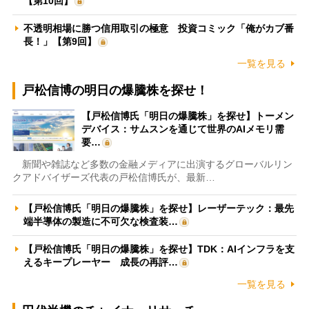
【第10回】
不透明相場に勝つ信用取引の極意 投資コミック「俺がカブ番
長！」【第9回】
一覧を見る
戸松信博の明日の爆騰株を探せ！
【戸松信博氏「明日の爆騰株」を探せ】トーメン
デバイス：サムスンを通じて世界のAIメモリ需
要…
新聞や雑誌など多数の金融メディアに出演するグローバルリン
クアドバイザーズ代表の戸松信博氏が、最新…
【戸松信博氏「明日の爆騰株」を探せ】レーザーテック：最先
端半導体の製造に不可欠な検査装…
【戸松信博氏「明日の爆騰株」を探せ】TDK：AIインフラを支
えるキープレーヤー 成長の再評…
一覧を見る