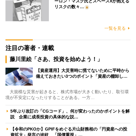
ーロン・マスク氏とスペースXが抱える
リスクの数々…
一覧を見る
注目の著者・連載
藤川里絵「さあ、投資を始めよう！」
【資産運用】大災害時に慌てないために平時から
備えておきたい3つのポイント「資産の棚卸し…
大規模な災害が起きると、株式市場が大きく動いたり、取引環
境が不安定になったりすることがある。一方…
5年ぶり改訂の「CGコード」、何が変わったのかポイントを解
説 企業に成長投資の具体的な説…
【令和のPKOか】GPIFをめぐる片山財務相の「円資産への投
資拡大」発言の波紋 「国債重視」…