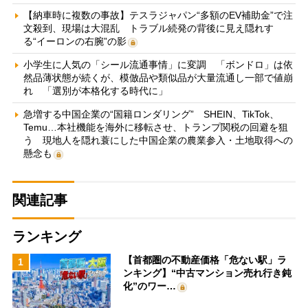
【納車時に複数の事故】テスラジャパン“多額のEV補助金”で注
文殺到、現場は大混乱 トラブル続発の背後に見え隠れす
る“イーロンの右腕”の影
小学生に人気の「シール流通事情」に変調 「ボンドロ」は依
然品薄状態が続くが、模倣品や類似品が大量流通し一部で値崩
れ 「選別が本格化する時代に」
急増する中国企業の“国籍ロンダリング” SHEIN、TikTok、
Temu…本社機能を海外に移転させ、トランプ関税の回避を狙
う 現地人を隠れ蓑にした中国企業の農業参入・土地取得への
懸念も
関連記事
ランキング
【首都圏の不動産価格「危ない駅」ラ
1
ンキング】“中古マンション売れ行き鈍
化”のワー…