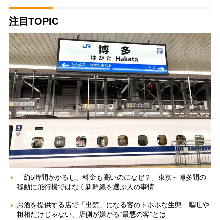
注目TOPIC
「約5時間かかるし、料金も高いのになぜ？」東京～博多間の
移動に飛行機ではなく新幹線を選ぶ人の事情
お酒を提供する店で「出禁」になる客のトホホな生態 嘔吐や
粗相だけじゃない、店側が嫌がる“最悪の客”とは