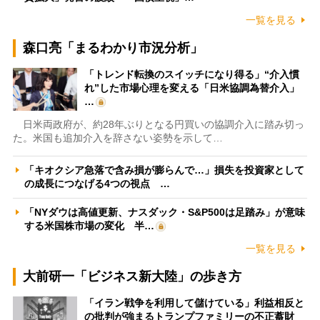
一覧を見る
森口亮「まるわかり市況分析」
「トレンド転換のスイッチになり得る」“介入慣
れ”した市場心理を変える「日米協調為替介入」
…
日米両政府が、約28年ぶりとなる円買いの協調介入に踏み切っ
た。米国も追加介入を辞さない姿勢を示して…
「キオクシア急落で含み損が膨らんで…」損失を投資家として
の成長につなげる4つの視点 …
「NYダウは高値更新、ナスダック・S&P500は足踏み」が意味
する米国株市場の変化 半…
一覧を見る
大前研一「ビジネス新大陸」の歩き方
「イラン戦争を利用して儲けている」利益相反と
の批判が強まるトランプファミリーの不正蓄財