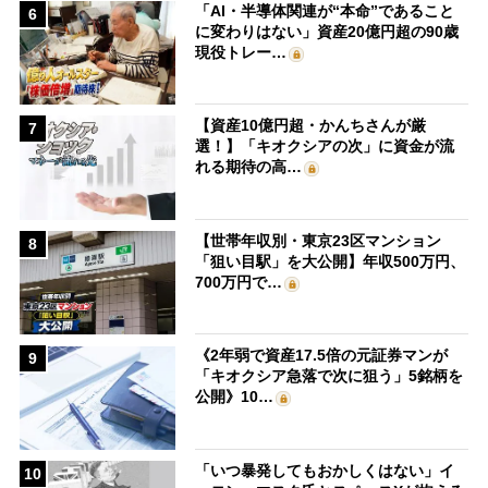
「AI・半導体関連が“本命”であること
6
に変わりはない」資産20億円超の90歳
現役トレー…
【資産10億円超・かんちさんが厳
7
選！】「キオクシアの次」に資金が流
れる期待の高…
【世帯年収別・東京23区マンション
8
「狙い目駅」を大公開】年収500万円、
700万円で…
《2年弱で資産17.5倍の元証券マンが
9
「キオクシア急落で次に狙う」5銘柄を
公開》10…
「いつ暴発してもおかしくはない」イ
10