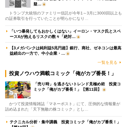
疑…
トランプ大統領のファミリー信託が今年1～3月に3000回以上も
の証券取引を行っていたことが明らかになり…
「いつ暴発してもおかしくはない」イーロン・マスク氏とスペ
ースXが抱えるリスクの数々「絶対…
【3メガバンクは純利益5兆円超】銀行、商社、ゼネコンは最高
益続出の一方で、中小企業・…
一覧を見る
投資ノウハウ満載コミック「俺がカブ番長！」
「売り時」を逃さないトレンド見極め術 投資コ
ミック「俺がカブ番長！」【第11回】
かつて投資情報雑誌「マネーポスト」にて、圧倒的な情報量が
詰め込まれた「天下無敵の株コミック」とし…
テクニカル分析・集中講義 投資コミック「俺がカブ番長！」