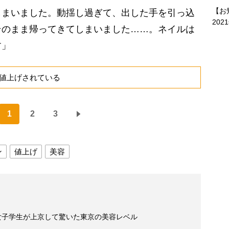
【お
まいました。動揺し過ぎて、出した手を引っ込
202
そのまま帰ってきてしまいました……。ネイルは
す」
値上げされている
1
2
3
ン
値上げ
美容
女子学生が上京して驚いた東京の美容レベル