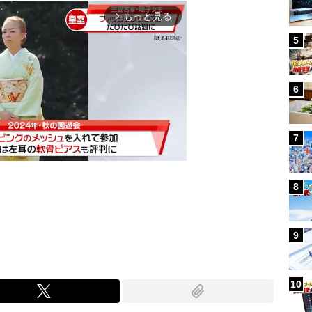
もっと見る
arrow_forward_ios
5
6
7
8
Mute
9
10