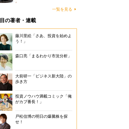
一覧を見る
目の著者・連載
藤川里絵「さあ、投資を始めよ
う！」
森口亮「まるわかり市況分析」
大前研一「ビジネス新大陸」の
歩き方
投資ノウハウ満載コミック「俺
がカブ番長！」
戸松信博の明日の爆騰株を探
せ！