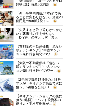
「株価倍増」も期待できる注目
銘柄5選】資産3億円超…
「AI・半導体関連が“本命”であ
ることに変わりはない」資産20
億円超の90歳現役トレ…
「失敗すると取り返しがつかな
い」葬儀社の手を借りない
「DIY葬」の落とし穴 素人
に…
【首都圏の不動産価格「危ない
駅」ランキング】“中古マンシ
ョン売れ行き鈍化”のワ…
【大阪の不動産価格「危ない
駅」ランキング】“中古マンシ
ョン売れ行き鈍化”のワー…
《2年弱で資産17.5倍の元証券
マンが「キオクシア急落で次に
狙う」5銘柄を公開》1…
【キオクシア・ショックの後に
狙う5銘柄】イベント投資家の
億り人・羽根英樹氏が…