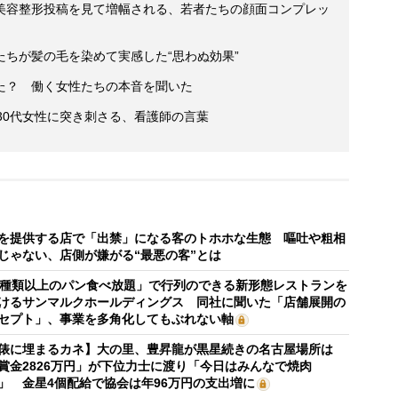
美容整形投稿を見て増幅される、若者たちの顔面コンプレッ
ちが髪の毛を染めて実感した“思わぬ効果”
た？ 働く女性たちの本音を聞いた
30代女性に突き刺さる、看護師の言葉
を提供する店で「出禁」になる客のトホホな生態 嘔吐や粗相
じゃない、店側が嫌がる“最悪の客”とは
0種類以上のパン食べ放題」で行列のできる新形態レストランを
けるサンマルクホールディングス 同社に聞いた「店舗展開の
セプト」、事業を多角化してもぶれない軸
俵に埋まるカネ】大の里、豊昇龍が黒星続きの名古屋場所は
賞金2826万円」が下位力士に渡り「今日はみんなで焼肉
」 金星4個配給で協会は年96万円の支出増に