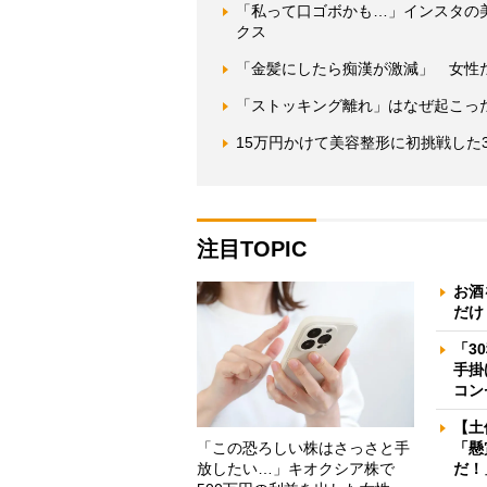
「私って口ゴボかも…」インスタの
クス
「金髪にしたら痴漢が激減」 女性た
「ストッキング離れ」はなぜ起こっ
15万円かけて美容整形に初挑戦した
注目TOPIC
お酒
だけ
「3
手掛
コン
【土
「この恐ろしい株はさっさと手
「懸
放したい…」キオクシア株で
だ！