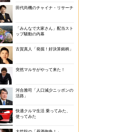
田代尚機のチャイナ・リサーチ
「みんなで大家さん」配当スト
ップ騒動の内幕
古賀真人「発掘！好決算銘柄」
突然マルサがやって来た！
河合雅司「人口減少ニッポンの
活路」
快適クルマ生活 乗ってみた、
使ってみた
大竹聡の「昼酒御免！」