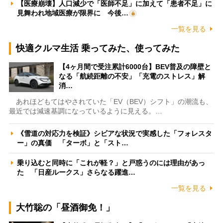
【医療崩壊】人口減少で「医師不足」に加えて「患者不足」に
見舞われ地域医療が限界に 今後…
一覧を見る
快適クルマ生活 乗ってみた、使ってみた
【4ヶ月間で受注累計6000台】BEV普及の障壁と
なる「航続距離の不安」「充電のストレス」解
消…
あれほどもてはやされていた「EV（BEV）シフト」の潮流も、
最近では減速基調になっているように見える。…
《雪道の対応力を検証》シビアな状況で実感した「フォレスタ
ー」の真価 「ターボ」と「スト…
乗り込むと同時に「これが軽？」と戸惑うのには理由があっ
た 「日産ルークス」さらなる躍進…
一覧を見る
大竹聡の「昼酒御免！」