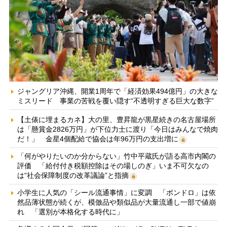
ジャングリア沖縄、開業1周年で「経済効果494億円」の大きな
ミスリード 事業の苦戦を覆い隠す“不透明すぎる巨大な数字”
【土俵に埋まるカネ】大の里、豊昇龍が黒星続きの名古屋場所
は「懸賞金2826万円」が下位力士に渡り「今日はみんなで焼肉
だ！」 金星4個配給で協会は年96万円の支出増に
「何がやりたいのか分からない」竹中平蔵氏が語る高市内閣の
評価 「給付付き税額控除はその場しのぎ」いま不可欠なの
は“社会保障制度の改革議論”と指摘
小学生に人気の「シール流通事情」に変調 「ボンドロ」は依
然品薄状態が続くが、模倣品や類似品が大量流通し一部で値崩
れ 「選別が本格化する時代に」