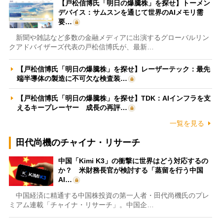
【戸松信博氏「明日の爆騰株」を探せ】トーメン
デバイス：サムスンを通じて世界のAIメモリ需
要…
新聞や雑誌など多数の金融メディアに出演するグローバルリン
クアドバイザーズ代表の戸松信博氏が、最新…
【戸松信博氏「明日の爆騰株」を探せ】レーザーテック：最先
端半導体の製造に不可欠な検査装…
【戸松信博氏「明日の爆騰株」を探せ】TDK：AIインフラを支
えるキープレーヤー 成長の再評…
一覧を見る
田代尚機のチャイナ・リサーチ
中国「Kimi K3」の衝撃に世界はどう対応するの
か？ 米財務長官が検討する「蒸留を行う中国
AI…
中国経済に精通する中国株投資の第一人者・田代尚機氏のプレ
ミアム連載「チャイナ・リサーチ」。中国企…