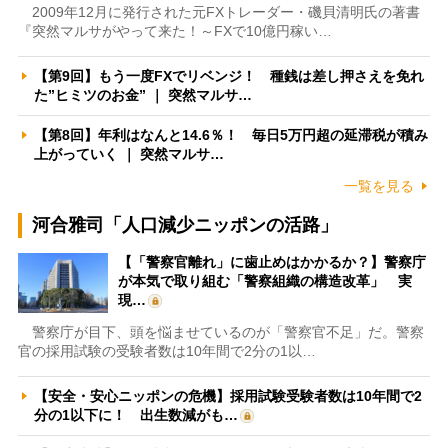
2009年12月に発行された元FXトレーダー・磯貝清明氏の著書
『突然マルサがやって来た！～FXで10億円稼い…
【第9回】もう一度FXでリベンジ！ 種銭は差し押さえを免れ
た”ヒミツのお金” ｜ 突然マルサ…
【第8回】年利はなんと14.6％！ 毎日5万円超の延滞税が積み
上がっていく ｜ 突然マルサ…
一覧を見る
河合雅司「人口減少ニッポンの活路」
【「警察官離れ」に歯止めはかかるか？】警察庁
が本気で取り組む「警察組織の構造改革」 実
現…
警察庁が目下、頭を悩ませているのが「警察官不足」だ。警察
官の採用試験の受験者数は10年間で2分の1以…
【安全・安心ニッポンの危機】採用試験受験者数は10年間で2
分の1以下に！ 出生数減がも…