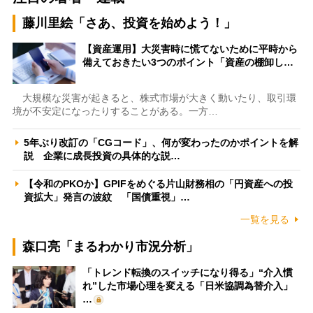
藤川里絵「さあ、投資を始めよう！」
【資産運用】大災害時に慌てないために平時から
備えておきたい3つのポイント「資産の棚卸し…
大規模な災害が起きると、株式市場が大きく動いたり、取引環
境が不安定になったりすることがある。一方…
5年ぶり改訂の「CGコード」、何が変わったのかポイントを解
説 企業に成長投資の具体的な説…
【令和のPKOか】GPIFをめぐる片山財務相の「円資産への投
資拡大」発言の波紋 「国債重視」…
一覧を見る
森口亮「まるわかり市況分析」
「トレンド転換のスイッチになり得る」“介入慣
れ”した市場心理を変える「日米協調為替介入」
…