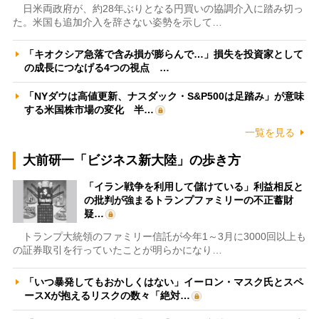
日米両政府が、約28年ぶりとなる円買いの協調介入に踏み切っ
た。米国も追加介入を辞さない姿勢を示して…
「キオクシア急落で含み損が膨らんで…」損失を投資家として
の成長につなげる4つの視点 …
「NYダウは高値更新、ナスダック・S&P500は足踏み」が意味
する米国株市場の変化 半…
一覧を見る
大前研一「ビジネス新大陸」の歩き方
「イラン戦争を利用して儲けている」利益相反と
の批判が強まるトランプファミリーの不正蓄財
疑…
トランプ大統領のファミリー信託が今年1～3月に3000回以上も
の証券取引を行っていたことが明らかになり…
「いつ暴発してもおかしくはない」イーロン・マスク氏とスペ
ースXが抱えるリスクの数々「絶対…