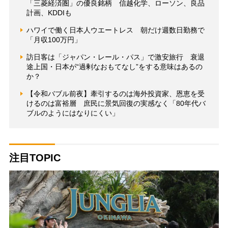
「三菱経済圏」の優良銘柄 信越化学、ローソン、良品
計画、KDDIも
ハワイで働く日本人ウエートレス 朝だけ週数日勤務で
「月収100万円」
訪日客は「ジャパン・レール・パス」で激安旅行 衰退
途上国・日本が“過剰なおもてなし”をする意味はあるの
か？
【令和バブル前夜】牽引するのは海外投資家、恩恵を受
けるのは富裕層 庶民に景気回復の実感なく「80年代バ
ブルのようにはなりにくい」
注目TOPIC