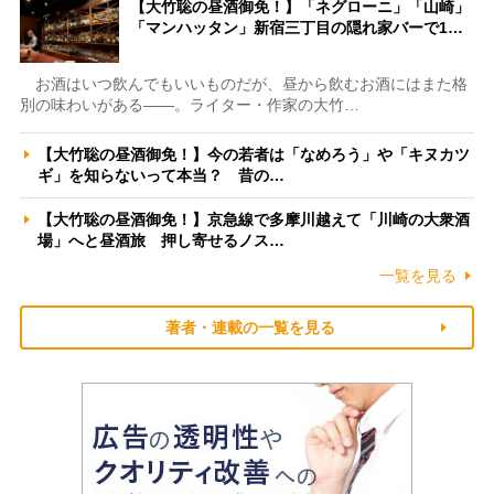
【大竹聡の昼酒御免！】「ネグローニ」「山崎」
「マンハッタン」新宿三丁目の隠れ家バーで1…
お酒はいつ飲んでもいいものだが、昼から飲むお酒にはまた格
別の味わいがある――。ライター・作家の大竹…
【大竹聡の昼酒御免！】今の若者は「なめろう」や「キヌカツ
ギ」を知らないって本当？ 昔の…
【大竹聡の昼酒御免！】京急線で多摩川越えて「川崎の大衆酒
場」へと昼酒旅 押し寄せるノス…
一覧を見る
著者・連載の一覧を見る