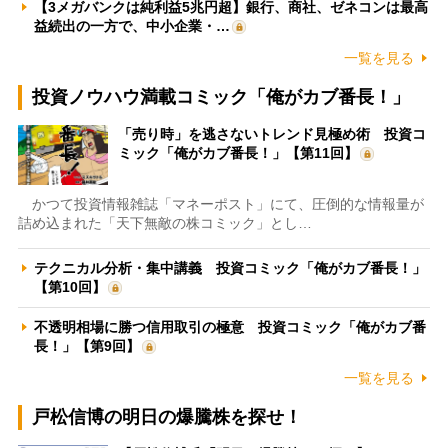
【3メガバンクは純利益5兆円超】銀行、商社、ゼネコンは最高
益続出の一方で、中小企業・…
一覧を見る
投資ノウハウ満載コミック「俺がカブ番長！」
「売り時」を逃さないトレンド見極め術 投資コ
ミック「俺がカブ番長！」【第11回】
かつて投資情報雑誌「マネーポスト」にて、圧倒的な情報量が
詰め込まれた「天下無敵の株コミック」とし…
テクニカル分析・集中講義 投資コミック「俺がカブ番長！」
【第10回】
不透明相場に勝つ信用取引の極意 投資コミック「俺がカブ番
長！」【第9回】
一覧を見る
戸松信博の明日の爆騰株を探せ！