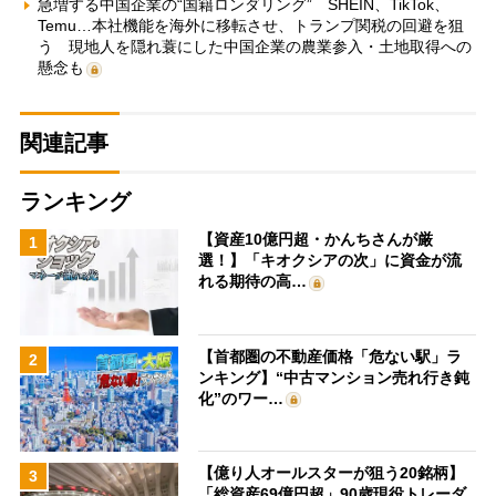
急増する中国企業の“国籍ロンダリング” SHEIN、TikTok、
Temu…本社機能を海外に移転させ、トランプ関税の回避を狙
う 現地人を隠れ蓑にした中国企業の農業参入・土地取得への
懸念も
関連記事
ランキング
【資産10億円超・かんちさんが厳
1
選！】「キオクシアの次」に資金が流
れる期待の高…
【首都圏の不動産価格「危ない駅」ラ
2
ンキング】“中古マンション売れ行き鈍
化”のワー…
【億り人オールスターが狙う20銘柄】
3
「総資産69億円超」90歳現役トレーダ