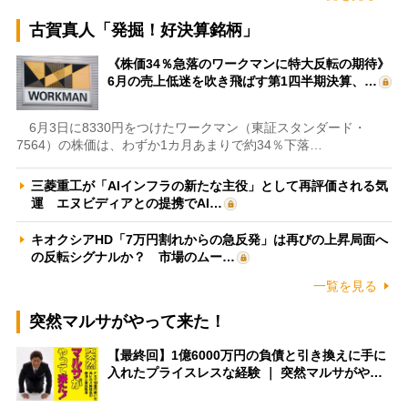
古賀真人「発掘！好決算銘柄」
《株価34％急落のワークマンに特大反転の期待》
6月の売上低迷を吹き飛ばす第1四半期決算、…
6月3日に8330円をつけたワークマン（東証スタンダード・
7564）の株価は、わずか1カ月あまりで約34％下落…
三菱重工が「AIインフラの新たな主役」として再評価される気
運 エヌビディアとの提携でAI…
キオクシアHD「7万円割れからの急反発」は再びの上昇局面へ
の反転シグナルか？ 市場のムー…
一覧を見る
突然マルサがやって来た！
【最終回】1億6000万円の負債と引き換えに手に
入れたプライスレスな経験 ｜ 突然マルサがや…