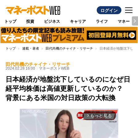
ログイン
トップ
投資
ビジネス
キャリア
ライフ
マネー
トップ
連載・著者
田代尚機のチャイナ・リサーチ
日本経済が地盤沈下して
田代尚機のチャイナ・リサーチ
2024.02.28 16:00
マネーポストWEB
日本経済が地盤沈下しているのになぜ日
経平均株価は高値更新しているのか？
背景にある米国の対日政策の大転換
もっと見る
arrow_forward_ios