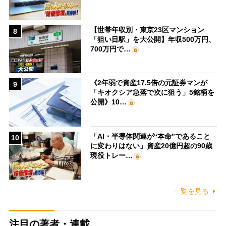
【世帯年収別・東京23区マンション
8
「狙い目駅」を大公開】年収500万円、
700万円で…
《2年弱で資産17.5倍の元証券マンが
9
「キオクシア急落で次に狙う」5銘柄を
公開》10…
「AI・半導体関連が“本命”であること
10
に変わりはない」資産20億円超の90歳
現役トレー…
一覧を見る
注目の著者・連載