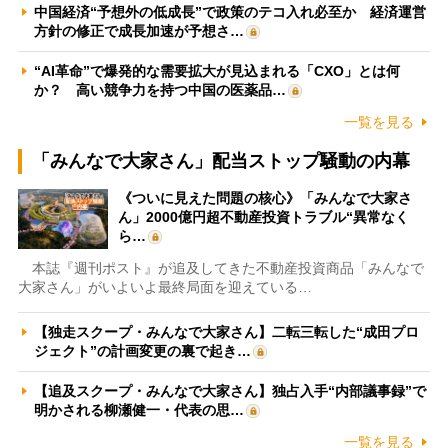
中国経済“予想外の低成長”で政策のテコ入れ必至か 経済運営
方針の修正で成長加速が予想さ…
“AI革命”で爆発的な需要拡大が見込まれる「CXO」とは何
か？ 高い競争力を持つ中国の医薬品…
一覧を見る
「みんなで大家さん」配当ストップ騒動の内幕
《ついに見えた問題の核心》「みんなで大家さ
ん」2000億円超不動産投資トラブル“異常なく
ら…
本誌『週刊ポスト』が追及してきた不動産投資商品「みんなで
大家さん」がいよいよ最終局面を迎えている…
【独走スクープ・みんなで大家さん】二転三転した“成田プロ
ジェクト”の計画変更の裏で起き…
【追及スクープ・みんなで大家さん】独占入手“内部議事録”で
明かされる柳瀬健一・代表の思…
一覧を見る