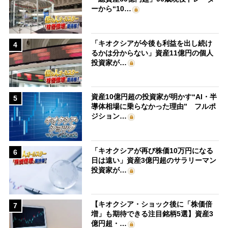
ーから“10…
「キオクシアが今後も利益を出し続け
4
るかは分からない」資産11億円の個人
投資家が…
資産10億円超の投資家が明かす“AI・半
5
導体相場に乗らなかった理由” フルポ
ジション…
「キオクシアが再び株価10万円になる
6
日は遠い」資産3億円超のサラリーマン
投資家が…
【キオクシア・ショック後に「株価倍
7
増」も期待できる注目銘柄5選】資産3
億円超・…