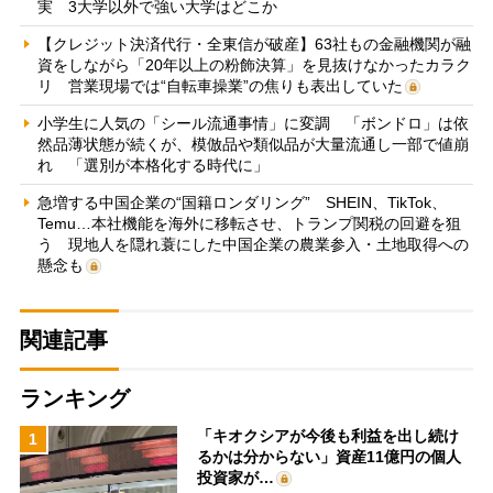
実 3大学以外で強い大学はどこか
【クレジット決済代行・全東信が破産】63社もの金融機関が融
資をしながら「20年以上の粉飾決算」を見抜けなかったカラク
リ 営業現場では“自転車操業”の焦りも表出していた
小学生に人気の「シール流通事情」に変調 「ボンドロ」は依
然品薄状態が続くが、模倣品や類似品が大量流通し一部で値崩
れ 「選別が本格化する時代に」
急増する中国企業の“国籍ロンダリング” SHEIN、TikTok、
Temu…本社機能を海外に移転させ、トランプ関税の回避を狙
う 現地人を隠れ蓑にした中国企業の農業参入・土地取得への
懸念も
関連記事
ランキング
「キオクシアが今後も利益を出し続け
1
るかは分からない」資産11億円の個人
投資家が…