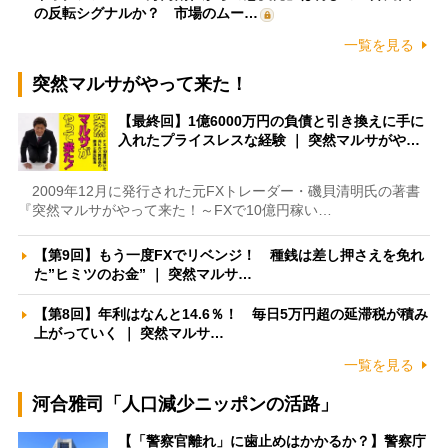
の反転シグナルか？ 市場のムー…
一覧を見る
突然マルサがやって来た！
【最終回】1億6000万円の負債と引き換えに手に
入れたプライスレスな経験 ｜ 突然マルサがや…
2009年12月に発行された元FXトレーダー・磯貝清明氏の著書
『突然マルサがやって来た！～FXで10億円稼い…
【第9回】もう一度FXでリベンジ！ 種銭は差し押さえを免れ
た”ヒミツのお金” ｜ 突然マルサ…
【第8回】年利はなんと14.6％！ 毎日5万円超の延滞税が積み
上がっていく ｜ 突然マルサ…
一覧を見る
河合雅司「人口減少ニッポンの活路」
【「警察官離れ」に歯止めはかかるか？】警察庁