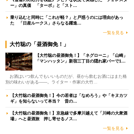
ー」の真価 「ターボ」と「スト…
乗り込むと同時に「これが軽？」と戸惑うのには理由があっ
た 「日産ルークス」さらなる躍進…
一覧を見る
大竹聡の「昼酒御免！」
【大竹聡の昼酒御免！】「ネグローニ」「山崎」
「マンハッタン」新宿三丁目の隠れ家バーで1…
お酒はいつ飲んでもいいものだが、昼から飲むお酒にはまた格
別の味わいがある――。ライター・作家の大竹…
【大竹聡の昼酒御免！】今の若者は「なめろう」や「キヌカツ
ギ」を知らないって本当？ 昔の…
【大竹聡の昼酒御免！】京急線で多摩川越えて「川崎の大衆酒
場」へと昼酒旅 押し寄せるノス…
一覧を見る