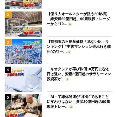
【億り人オールスターが狙う20銘柄】
2
「総資産69億円超」90歳現役トレーダ
ーから“10…
【首都圏の不動産価格「危ない駅」ラ
3
ンキング】“中古マンション売れ行き鈍
化”のワー…
「キオクシアが再び株価10万円になる
4
日は遠い」資産3億円超のサラリーマン
投資家が…
「AI・半導体関連が“本命”であること
5
に変わりはない」資産20億円超の90歳
現役トレー…