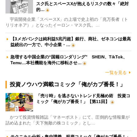
スク氏とスペースXが抱えるリスクの数々「絶対
的…
宇宙開発企業「スペースX」の上場で史上初の「兆万長者（ト
リリオネア）」となったイーロン・マスク氏。…
【3メガバンクは純利益5兆円超】銀行、商社、ゼネコンは最高
益続出の一方で、中小企業・…
急増する中国企業の“国籍ロンダリング” SHEIN、TikTok、
Temu…本社機能を海外に移転させ…
一覧を見る
投資ノウハウ満載コミック「俺がカブ番長！」
「売り時」を逃さないトレンド見極め術 投資コ
ミック「俺がカブ番長！」【第11回】
かつて投資情報雑誌「マネーポスト」にて、圧倒的な情報量が
詰め込まれた「天下無敵の株コミック」とし…
テクニカル分析・集中講義 投資コミック「俺がカブ番長！」