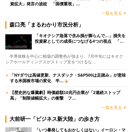
資拡大」発言の波紋 「国債重視」…
一覧を見る
森口亮「まるわかり市況分析」
「キオクシア急落で含み損が膨らんで…」損失を
投資家としての成長につなげる4つの視点 「…
半導体株を中心に相場の調整色が強まり、7月中旬にはキオク
シアホールディングスがストップ安をつけるな…
「NYダウは高値更新、ナスダック・S&P500は足踏み」が意味
する米国株市場の変化 半…
【歴史的な爆騰劇】時価総額10兆円企業が「2連続ストップ
高」「制限値幅拡大」の衝撃 フ…
一覧を見る
大前研一「ビジネス新大陸」の歩き方
「いつ暴発してもおかしくはない」イーロン・マ