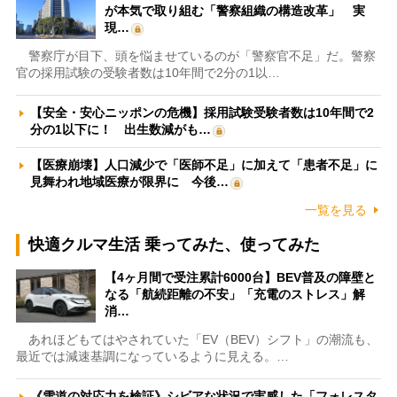
が本気で取り組む「警察組織の構造改革」 実
現…
警察庁が目下、頭を悩ませているのが「警察官不足」だ。警察
官の採用試験の受験者数は10年間で2分の1以…
【安全・安心ニッポンの危機】採用試験受験者数は10年間で2
分の1以下に！ 出生数減がも…
【医療崩壊】人口減少で「医師不足」に加えて「患者不足」に
見舞われ地域医療が限界に 今後…
一覧を見る
快適クルマ生活 乗ってみた、使ってみた
【4ヶ月間で受注累計6000台】BEV普及の障壁と
なる「航続距離の不安」「充電のストレス」解
消…
あれほどもてはやされていた「EV（BEV）シフト」の潮流も、
最近では減速基調になっているように見える。…
《雪道の対応力を検証》シビアな状況で実感した「フォレスタ