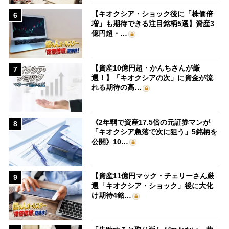
【キオクシア・ショック後に「株価倍
6
増」も期待できる注目銘柄5選】資産3
億円超・…
【資産10億円超・かんちさんが厳
7
選！】「キオクシアの次」に資金が流
れる期待の高…
《2年弱で資産17.5倍の元証券マンが
8
「キオクシア急落で次に狙う」5銘柄を
公開》10…
【資産11億円マック・チェリーさん厳
9
選「キオクシア・ショック」後に大化
け期待4銘…