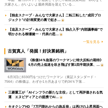
大家さん」がいよいよ最終局面を迎えている…
【独走スクープ・みんなで大家さん】二転三転した“成田プロ
ジェクト”の計画変更の裏で起き…
【追及スクープ・みんなで大家さん】独占入手“内部議事録”で
明かされる柳瀬健一・代表の思…
一覧を見る
古賀真人「発掘！好決算銘柄」
《株価34％急落のワークマンに特大反転の期待》
6月の売上低迷を吹き飛ばす第1四半期決算、…
6月3日に8330円をつけたワークマン（東証スタンダード・
7564）の株価は、わずか1カ月あまりで約34％下落…
三菱重工が「AIインフラの新たな主役」として再評価される気
運 エヌビディアとの提携でAI…
キオクシアHD「7万円割れからの急反発」は再びの上昇局面へ