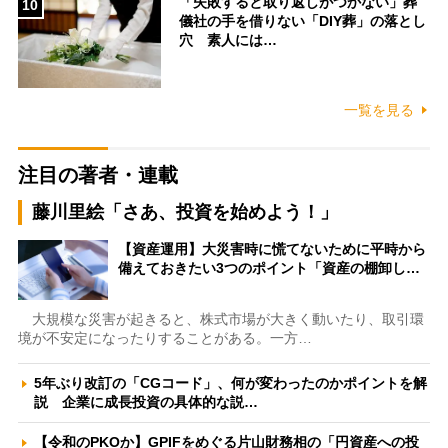
「失敗すると取り返しがつかない」葬
10
儀社の手を借りない「DIY葬」の落とし
穴 素人には…
一覧を見る
注目の著者・連載
藤川里絵「さあ、投資を始めよう！」
【資産運用】大災害時に慌てないために平時から
備えておきたい3つのポイント「資産の棚卸し…
大規模な災害が起きると、株式市場が大きく動いたり、取引環
境が不安定になったりすることがある。一方…
5年ぶり改訂の「CGコード」、何が変わったのかポイントを解
説 企業に成長投資の具体的な説…
【令和のPKOか】GPIFをめぐる片山財務相の「円資産への投