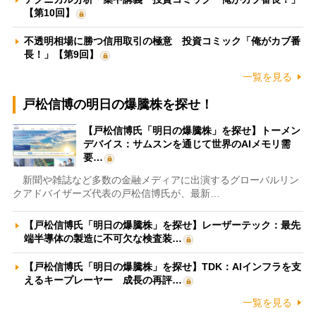
【第10回】
不透明相場に勝つ信用取引の極意 投資コミック「俺がカブ番
長！」【第9回】
一覧を見る
戸松信博の明日の爆騰株を探せ！
【戸松信博氏「明日の爆騰株」を探せ】トーメン
デバイス：サムスンを通じて世界のAIメモリ需
要…
新聞や雑誌など多数の金融メディアに出演するグローバルリン
クアドバイザーズ代表の戸松信博氏が、最新…
【戸松信博氏「明日の爆騰株」を探せ】レーザーテック：最先
端半導体の製造に不可欠な検査装…
【戸松信博氏「明日の爆騰株」を探せ】TDK：AIインフラを支
えるキープレーヤー 成長の再評…
一覧を見る