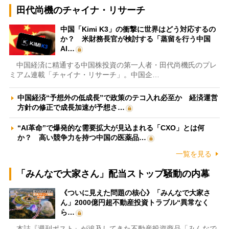
田代尚機のチャイナ・リサーチ
中国「Kimi K3」の衝撃に世界はどう対応するの
か？ 米財務長官が検討する「蒸留を行う中国
AI…
中国経済に精通する中国株投資の第一人者・田代尚機氏のプレ
ミアム連載「チャイナ・リサーチ」。中国企…
中国経済“予想外の低成長”で政策のテコ入れ必至か 経済運営
方針の修正で成長加速が予想さ…
“AI革命”で爆発的な需要拡大が見込まれる「CXO」とは何
か？ 高い競争力を持つ中国の医薬品…
一覧を見る
「みんなで大家さん」配当ストップ騒動の内幕
《ついに見えた問題の核心》「みんなで大家さ
ん」2000億円超不動産投資トラブル“異常なく
ら…
本誌『週刊ポスト』が追及してきた不動産投資商品「みんなで