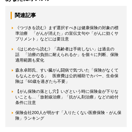
関連記事
《つづきを読む》まず選択すべきは健康保険の対象の標
準治療 「がんが消えた」の宣伝文句や「がんに効くサ
プリメント」などには要注意
《はじめから読む》「高齢者は手術しない」は過去の
話 「治療の負担に耐えられるか」を個々に判断、保険
適用範囲も変化
森永卓郎氏、すい臓がん闘病で気づいた「保険がなくて
もなんとかなる」 医療費は公的補助でカバー、生命保
険は「60歳を過ぎたら不要」
【がん保険の落とし穴】いざという時に保険金が下りな
いことも…「放射線治療」「抗がん剤治療」などの給付
条件に注意
保険会社200人が明かす「入りたくない医療保険・がん保
険」ランキング