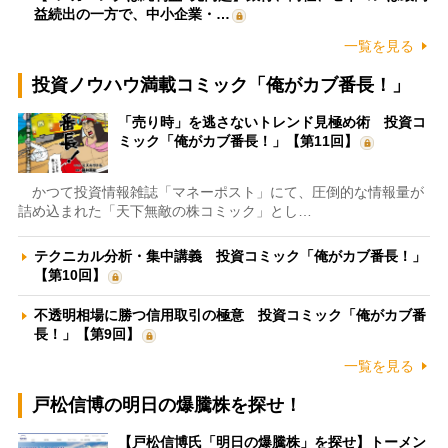
益続出の一方で、中小企業・…
一覧を見る
投資ノウハウ満載コミック「俺がカブ番長！」
「売り時」を逃さないトレンド見極め術 投資コ
ミック「俺がカブ番長！」【第11回】
かつて投資情報雑誌「マネーポスト」にて、圧倒的な情報量が
詰め込まれた「天下無敵の株コミック」とし…
テクニカル分析・集中講義 投資コミック「俺がカブ番長！」
【第10回】
不透明相場に勝つ信用取引の極意 投資コミック「俺がカブ番
長！」【第9回】
一覧を見る
戸松信博の明日の爆騰株を探せ！
【戸松信博氏「明日の爆騰株」を探せ】トーメン