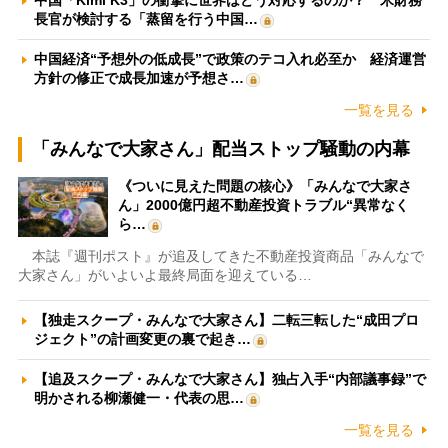
中国「Kimi K3」の衝撃に世界はどう対応するのか？ 米財務
長官が検討する「蒸留を行う中国…
中国経済“予想外の低成長”で政策のテコ入れ必至か 経済運営
方針の修正で成長加速が予想さ…
一覧を見る
「みんなで大家さん」配当ストップ騒動の内幕
《ついに見えた問題の核心》「みんなで大家さ
ん」2000億円超不動産投資トラブル“異常なく
ら…
本誌『週刊ポスト』が追及してきた不動産投資商品「みんなで
大家さん」がいよいよ最終局面を迎えている…
【独走スクープ・みんなで大家さん】二転三転した“成田プロ
ジェクト”の計画変更の裏で起き…
【追及スクープ・みんなで大家さん】独占入手“内部議事録”で
明かされる柳瀬健一・代表の思…
一覧を見る