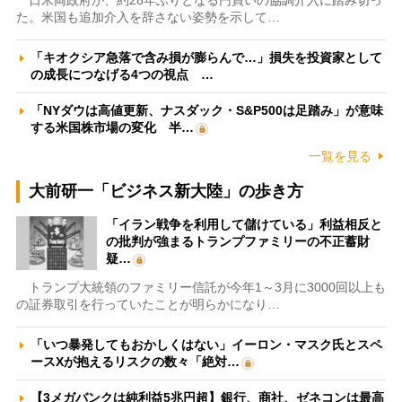
日米両政府が、約28年ぶりとなる円買いの協調介入に踏み切っ
た。米国も追加介入を辞さない姿勢を示して…
「キオクシア急落で含み損が膨らんで…」損失を投資家として
の成長につなげる4つの視点 …
「NYダウは高値更新、ナスダック・S&P500は足踏み」が意味
する米国株市場の変化 半…
一覧を見る
大前研一「ビジネス新大陸」の歩き方
「イラン戦争を利用して儲けている」利益相反と
の批判が強まるトランプファミリーの不正蓄財
疑…
トランプ大統領のファミリー信託が今年1～3月に3000回以上も
の証券取引を行っていたことが明らかになり…
「いつ暴発してもおかしくはない」イーロン・マスク氏とスペ
ースXが抱えるリスクの数々「絶対…
【3メガバンクは純利益5兆円超】銀行、商社、ゼネコンは最高