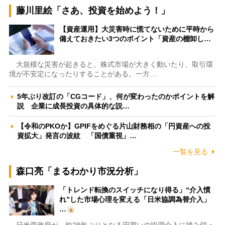
藤川里絵「さあ、投資を始めよう！」
【資産運用】大災害時に慌てないために平時から
備えておきたい3つのポイント「資産の棚卸し…
大規模な災害が起きると、株式市場が大きく動いたり、取引環
境が不安定になったりすることがある。一方…
5年ぶり改訂の「CGコード」、何が変わったのかポイントを解
説 企業に成長投資の具体的な説…
【令和のPKOか】GPIFをめぐる片山財務相の「円資産への投
資拡大」発言の波紋 「国債重視」…
一覧を見る
森口亮「まるわかり市況分析」
「トレンド転換のスイッチになり得る」“介入慣
れ”した市場心理を変える「日米協調為替介入」
…