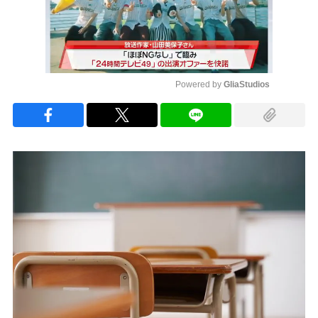
Powered by 
GliaStudios
Mute