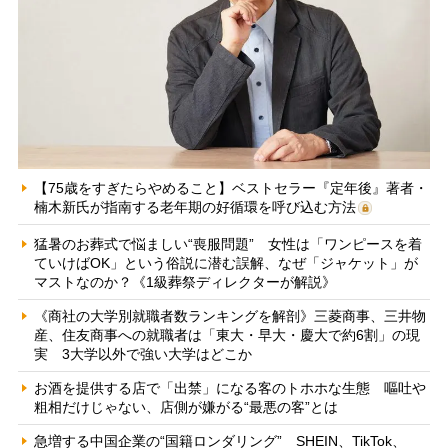
【75歳をすぎたらやめること】ベストセラー『定年後』著者・
楠木新氏が指南する老年期の好循環を呼び込む方法
猛暑のお葬式で悩ましい“喪服問題” 女性は「ワンピースを着
ていけばOK」という俗説に潜む誤解、なぜ「ジャケット」が
マストなのか？《1級葬祭ディレクターが解説》
《商社の大学別就職者数ランキングを解剖》三菱商事、三井物
産、住友商事への就職者は「東大・早大・慶大で約6割」の現
実 3大学以外で強い大学はどこか
お酒を提供する店で「出禁」になる客のトホホな生態 嘔吐や
粗相だけじゃない、店側が嫌がる“最悪の客”とは
急増する中国企業の“国籍ロンダリング” SHEIN、TikTok、