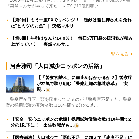
2009年12月に発行された元FXトレーダー・磯貝清明氏の著書
『突然マルサがやって来た！～FXで10億円稼い…
【第9回】もう一度FXでリベンジ！ 種銭は差し押さえを免れ
た”ヒミツのお金” ｜ 突然マルサ…
【第8回】年利はなんと14.6％！ 毎日5万円超の延滞税が積み
上がっていく ｜ 突然マルサ…
一覧を見る
河合雅司「人口減少ニッポンの活路」
【「警察官離れ」に歯止めはかかるか？】警察庁
が本気で取り組む「警察組織の構造改革」 実
現…
警察庁が目下、頭を悩ませているのが「警察官不足」だ。警察
官の採用試験の受験者数は10年間で2分の1以…
【安全・安心ニッポンの危機】採用試験受験者数は10年間で2
分の1以下に！ 出生数減がも…
【医療崩壊】人口減少で「医師不足」に加えて「患者不足」に