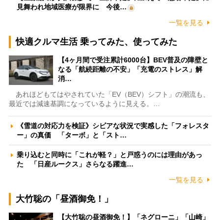
見舞われ地域医療が限界に 今後…
一覧を見る
快適クルマ生活 乗ってみた、使ってみた
【4ヶ月間で受注累計6000台】BEV普及の障壁と
なる「航続距離の不安」「充電のストレス」解
消…
あれほどもてはやされていた「EV（BEV）シフト」の潮流も、
最近では減速基調になっているように見える。…
《雪道の対応力を検証》シビアな状況で実感した「フォレスタ
ー」の真価 「ターボ」と「スト…
乗り込むと同時に「これが軽？」と戸惑うのには理由があっ
た 「日産ルークス」さらなる躍進…
一覧を見る
大竹聡の「昼酒御免！」
【大竹聡の昼酒御免！】「ネグローニ」「山崎」