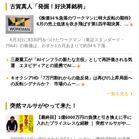
古賀真人「発掘！好決算銘柄」
《株価34％急落のワークマンに特大反転の期待》
6月の売上低迷を吹き飛ばす第1四半期決算、…
6月3日に8330円をつけたワークマン（東証スタンダード・
7564）の株価は、わずか1カ月あまりで約34％下落…
三菱重工が「AIインフラの新たな主役」として再評価される気
運 エヌビディアとの提携でAI…
キオクシアHD「7万円割れからの急反発」は再びの上昇局面へ
の反転シグナルか？ 市場のムー…
一覧を見る
突然マルサがやって来た！
【最終回】1億6000万円の負債と引き換えに手に
入れたプライスレスな経験 ｜ 突然マルサがや…