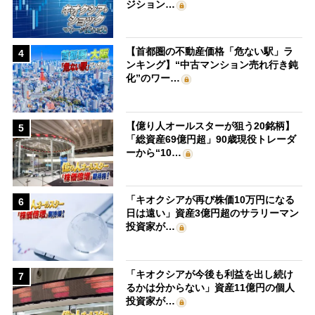
ジション…
【首都圏の不動産価格「危ない駅」ラ
4
ンキング】“中古マンション売れ行き鈍
化”のワー…
【億り人オールスターが狙う20銘柄】
5
「総資産69億円超」90歳現役トレーダ
ーから“10…
「キオクシアが再び株価10万円になる
6
日は遠い」資産3億円超のサラリーマン
投資家が…
「キオクシアが今後も利益を出し続け
7
るかは分からない」資産11億円の個人
投資家が…