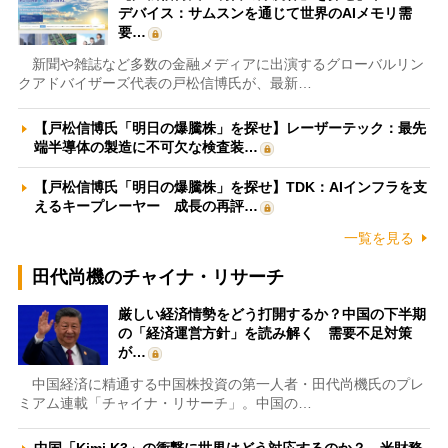
デバイス：サムスンを通じて世界のAIメモリ需
要…
新聞や雑誌など多数の金融メディアに出演するグローバルリン
クアドバイザーズ代表の戸松信博氏が、最新…
【戸松信博氏「明日の爆騰株」を探せ】レーザーテック：最先
端半導体の製造に不可欠な検査装…
【戸松信博氏「明日の爆騰株」を探せ】TDK：AIインフラを支
えるキープレーヤー 成長の再評…
一覧を見る
田代尚機のチャイナ・リサーチ
厳しい経済情勢をどう打開するか？中国の下半期
の「経済運営方針」を読み解く 需要不足対策
が…
中国経済に精通する中国株投資の第一人者・田代尚機氏のプレ
ミアム連載「チャイナ・リサーチ」。中国の…