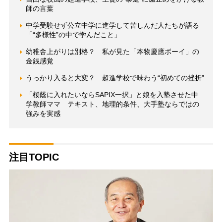
師の言葉
中学受験せず公立中学に進学して苦しんだ人たちが語る
「“多様性”の中で学んだこと」
幼稚舎上がりは別格？ 私が見た「本物慶應ボーイ」の
金銭感覚
うっかり入ると大変？ 超進学校で味わう“初めての挫折”
「桜蔭に入れたいならSAPIX一択」と娘を入塾させた中
学教師ママ テキスト、地理的条件、大手塾ならではの
強みを実感
注目TOPIC