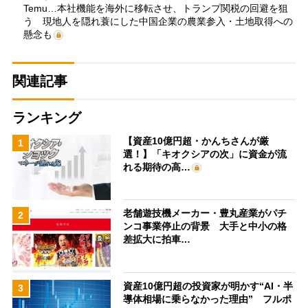
Temu…本社機能を海外に移転させ、トランプ関税の回避を狙
う 現地人を隠れ蓑にした中国企業の農業参入・土地取得への
懸念も
関連記事
ランキング
【資産10億円超・かんちさんが厳
1
選！】「キオクシアの次」に資金が流
れる期待の高…
老舗遊技機メーカー・豊丸産業がパチ
2
ンコ事業停止の背景 大手と中小の格
差拡大に拍車…
資産10億円超の投資家が明かす“AI・半
3
導体相場に乗らなかった理由” フルポ