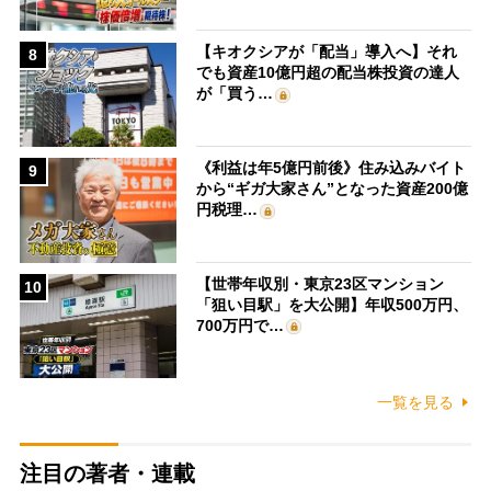
【キオクシアが「配当」導入へ】それ
8
でも資産10億円超の配当株投資の達人
が「買う…
《利益は年5億円前後》住み込みバイト
9
から“ギガ大家さん”となった資産200億
円税理…
【世帯年収別・東京23区マンション
10
「狙い目駅」を大公開】年収500万円、
700万円で…
一覧を見る
注目の著者・連載