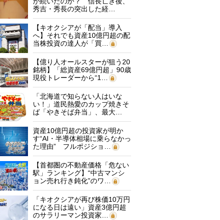
が続いたのか？ 信長亡き後、
秀吉・秀長の突出した経…
【キオクシアが「配当」導入
へ】それでも資産10億円超の配
当株投資の達人が「買…
【億り人オールスターが狙う20
銘柄】「総資産69億円超」90歳
現役トレーダーから“1…
「北海道で知らない人はいな
い！」道民熱愛のカップ焼きそ
ば「やきそば弁当」、最大…
資産10億円超の投資家が明か
す“AI・半導体相場に乗らなかっ
た理由” フルポジショ…
【首都圏の不動産価格「危ない
駅」ランキング】“中古マンシ
ョン売れ行き鈍化”のワ…
「キオクシアが再び株価10万円
になる日は遠い」資産3億円超
のサラリーマン投資家…