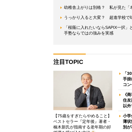
幼稚舎上がりは別格？ 私が見た「
うっかり入ると大変？ 超進学校で味
「桜蔭に入れたいならSAPIX一択
手塾ならではの強みを実感
注目TOPIC
「3
手掛
コン
《商
住友
以外
【75歳をすぎたらやめること】
小学
ベストセラー『定年後』著者・
薄状
楠木新氏が指南する老年期の好
別が