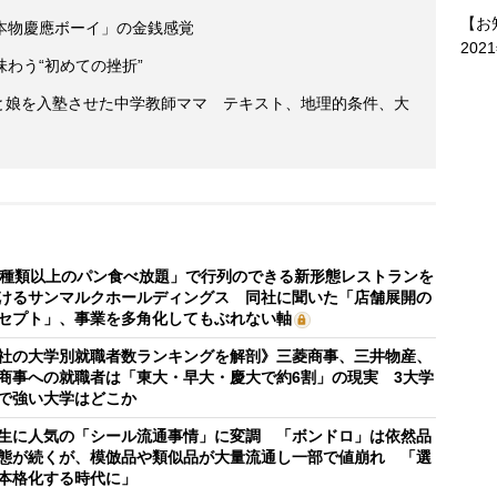
【お
本物慶應ボーイ」の金銭感覚
202
わう“初めての挫折”
」と娘を入塾させた中学教師ママ テキスト、地理的条件、大
0種類以上のパン食べ放題」で行列のできる新形態レストランを
けるサンマルクホールディングス 同社に聞いた「店舗展開の
セプト」、事業を多角化してもぶれない軸
社の大学別就職者数ランキングを解剖》三菱商事、三井物産、
商事への就職者は「東大・早大・慶大で約6割」の現実 3大学
で強い大学はどこか
生に人気の「シール流通事情」に変調 「ボンドロ」は依然品
態が続くが、模倣品や類似品が大量流通し一部で値崩れ 「選
本格化する時代に」