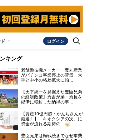
ンド
ログイン
ンキング
老舗遊技機メーカー・豊丸産業
がパチンコ事業停止の背景 大
手と中小の格差拡大に拍…
【天下統一を見据えた豊臣兄弟
の経済政策】秀吉が弟・秀長を
紀伊に転封した納得の事…
【資産10億円超・かんちさんが
厳選！】「キオクシアの次」に
資金が流れる期待の…
豊臣兄弟は転戦続きでなぜ軍費