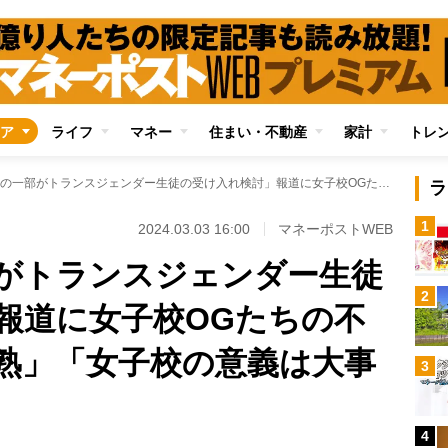
ア
ライフ
マネー
住まい・不動産
家計
トレ
「女子中高の一部がトランスジェンダー生徒の受け入れ検討」報道に女子校OGたちの不安 「生徒は未成熟」「女子校の意義は大事にして」
ラ
1
2024.03.03 16:00
マネーポストWEB
がトランスジェンダー生徒
2
報道に女子校OGたちの不
熟」「女子校の意義は大事
3
4