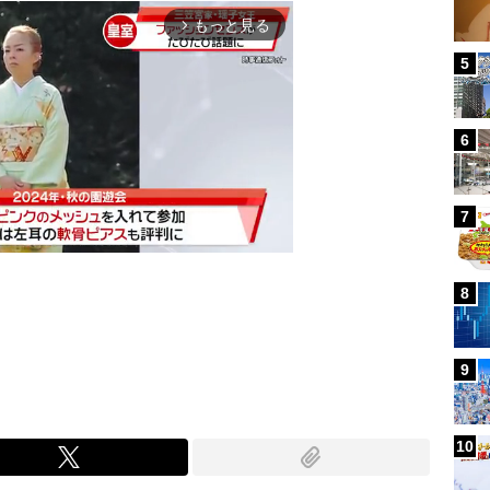
もっと見る
arrow_forward_ios
5
6
7
8
Mute
9
10