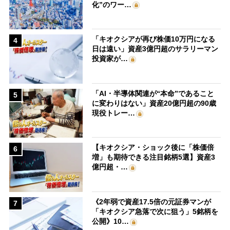
化”のワー…
「キオクシアが再び株価10万円になる
4
日は遠い」資産3億円超のサラリーマン
投資家が…
「AI・半導体関連が“本命”であること
5
に変わりはない」資産20億円超の90歳
現役トレー…
【キオクシア・ショック後に「株価倍
6
増」も期待できる注目銘柄5選】資産3
億円超・…
《2年弱で資産17.5倍の元証券マンが
7
「キオクシア急落で次に狙う」5銘柄を
公開》10…