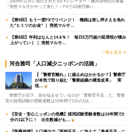
2009年12月に発行された元FXトレーダー・磯貝清明氏の著書
『突然マルサがやって来た！～FXで10億円稼い…
【第9回】もう一度FXでリベンジ！ 種銭は差し押さえを免れ
た”ヒミツのお金” ｜ 突然マルサ…
【第8回】年利はなんと14.6％！ 毎日5万円超の延滞税が積み
上がっていく ｜ 突然マルサ…
一覧を見る
河合雅司「人口減少ニッポンの活路」
【「警察官離れ」に歯止めはかかるか？】警察庁
が本気で取り組む「警察組織の構造改革」 実
現…
警察庁が目下、頭を悩ませているのが「警察官不足」だ。警察
官の採用試験の受験者数は10年間で2分の1以…
【安全・安心ニッポンの危機】採用試験受験者数は10年間で2
分の1以下に！ 出生数減がも…
【医療崩壊】人口減少で「医師不足」に加えて「患者不足」に