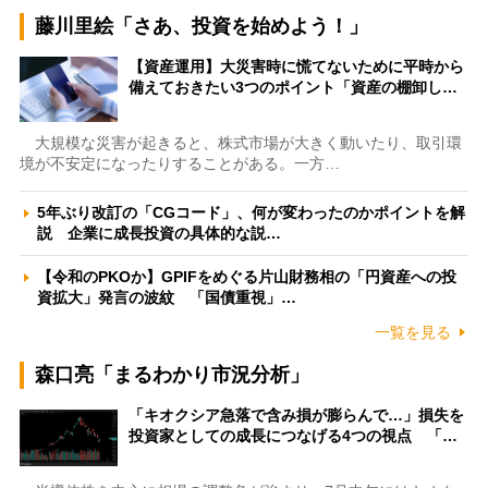
藤川里絵「さあ、投資を始めよう！」
【資産運用】大災害時に慌てないために平時から
備えておきたい3つのポイント「資産の棚卸し…
大規模な災害が起きると、株式市場が大きく動いたり、取引環
境が不安定になったりすることがある。一方…
5年ぶり改訂の「CGコード」、何が変わったのかポイントを解
説 企業に成長投資の具体的な説…
【令和のPKOか】GPIFをめぐる片山財務相の「円資産への投
資拡大」発言の波紋 「国債重視」…
一覧を見る
森口亮「まるわかり市況分析」
「キオクシア急落で含み損が膨らんで…」損失を
投資家としての成長につなげる4つの視点 「…