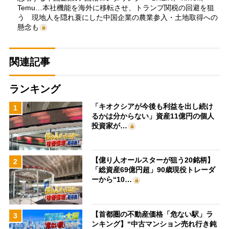
Temu…本社機能を海外に移転させ、トランプ関税の回避を狙
う 現地人を隠れ蓑にした中国企業の農業参入・土地取得への
懸念も
関連記事
ランキング
「キオクシアが今後も利益を出し続け
1
るかは分からない」資産11億円の個人
投資家が…
【億り人オールスターが狙う20銘柄】
2
「総資産69億円超」90歳現役トレーダ
ーから“10…
【首都圏の不動産価格「危ない駅」ラ
3
ンキング】“中古マンション売れ行き鈍