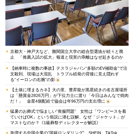
京都大・神戸大など、難関国立大学の総合型選抜が続々と廃
止 「推薦入試の拡大」報道と現実の乖離はなぜ起きるのか
【納車時に複数の事故】テスラジャパン“多額のEV補助金”で注
文殺到、現場は大混乱 トラブル続発の背後に見え隠れす
る“イーロンの右腕”の影
【土俵に埋まるカネ】大の里、豊昇龍が黒星続きの名古屋場所
は「懸賞金2826万円」が下位力士に渡り「今日はみんなで焼肉
だ！」 金星4個配給で協会は年96万円の支出増に
猛暑のお葬式で悩ましい“喪服問題” 女性は「ワンピースを着
ていけばOK」という俗説に潜む誤解、なぜ「ジャケット」が
マストなのか？《1級葬祭ディレクターが解説》
急増する中国企業の“国籍ロンダリング” SHEIN、TikTok、