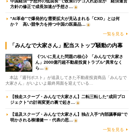
中国経済“予想外の低成長”で政策のテコ入れ必至か 経済運営
方針の修正で成長加速が予想さ…
“AI革命”で爆発的な需要拡大が見込まれる「CXO」とは何
か？ 高い競争力を持つ中国の医薬品…
一覧を見る
「みんなで大家さん」配当ストップ騒動の内幕
《ついに見えた問題の核心》「みんなで大家さ
ん」2000億円超不動産投資トラブル“異常なく
ら…
本誌『週刊ポスト』が追及してきた不動産投資商品「みんなで
大家さん」がいよいよ最終局面を迎えている…
【独走スクープ・みんなで大家さん】二転三転した“成田プロ
ジェクト”の計画変更の裏で起き…
【追及スクープ・みんなで大家さん】独占入手“内部議事録”で
明かされる柳瀬健一・代表の思…
一覧を見る