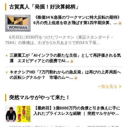
古賀真人「発掘！好決算銘柄」
《株価34％急落のワークマンに特大反転の期待》
6月の売上低迷を吹き飛ばす第1四半期決算、…
6月3日に8330円をつけたワークマン（東証スタンダード・
7564）の株価は、わずか1カ月あまりで約34％下落…
三菱重工が「AIインフラの新たな主役」として再評価される気
運 エヌビディアとの提携でAI…
キオクシアHD「7万円割れからの急反発」は再びの上昇局面へ
の反転シグナルか？ 市場のムー…
一覧を見る
突然マルサがやって来た！
【最終回】1億6000万円の負債と引き換えに手に
入れたプライスレスな経験 ｜ 突然マルサがや…