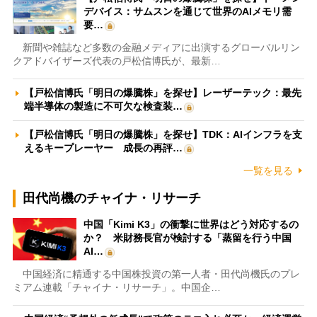
デバイス：サムスンを通じて世界のAIメモリ需
要…
新聞や雑誌など多数の金融メディアに出演するグローバルリン
クアドバイザーズ代表の戸松信博氏が、最新…
【戸松信博氏「明日の爆騰株」を探せ】レーザーテック：最先
端半導体の製造に不可欠な検査装…
【戸松信博氏「明日の爆騰株」を探せ】TDK：AIインフラを支
えるキープレーヤー 成長の再評…
一覧を見る
田代尚機のチャイナ・リサーチ
中国「Kimi K3」の衝撃に世界はどう対応するの
か？ 米財務長官が検討する「蒸留を行う中国
AI…
中国経済に精通する中国株投資の第一人者・田代尚機氏のプレ
ミアム連載「チャイナ・リサーチ」。中国企…