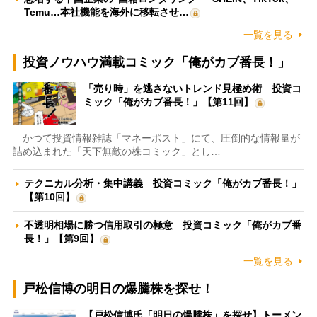
Temu…本社機能を海外に移転させ…
一覧を見る
投資ノウハウ満載コミック「俺がカブ番長！」
「売り時」を逃さないトレンド見極め術 投資コ
ミック「俺がカブ番長！」【第11回】
かつて投資情報雑誌「マネーポスト」にて、圧倒的な情報量が
詰め込まれた「天下無敵の株コミック」とし…
テクニカル分析・集中講義 投資コミック「俺がカブ番長！」
【第10回】
不透明相場に勝つ信用取引の極意 投資コミック「俺がカブ番
長！」【第9回】
一覧を見る
戸松信博の明日の爆騰株を探せ！
【戸松信博氏「明日の爆騰株」を探せ】トーメン