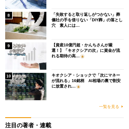
「失敗すると取り返しがつかない」葬
8
儀社の手を借りない「DIY葬」の落とし
穴 素人には…
【資産10億円超・かんちさんが厳
9
選！】「キオクシアの次」に資金が流
れる期待の高…
キオクシア・ショックで「次にマネー
10
が流れる」16銘柄 AI相場の裏で割安
に放置され…
一覧を見る
注目の著者・連載