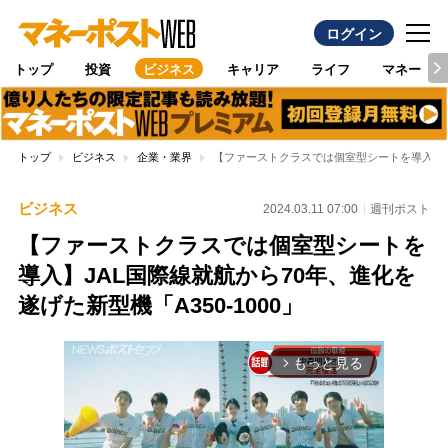
ログイン
トップ
投資
ビジネス
キャリア
ライフ
マネー
トップ
ビジネス
企業・業界
【ファーストクラスでは個室型シートを導入】JAL
ビジネス
2024.03.11 07:00
週刊ポスト
【ファーストクラスでは個室型シートを
導入】JAL国際線就航から70年、進化を
遂げた新型機「A350-1000」
もっと見る
arrow_forward_ios