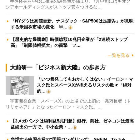
半導体株を中心に相場の調整色が強まり、7月中旬にはキオク
シアホールディングスがストップ安をつけるな…
「NYダウは高値更新、ナスダック・S&P500は足踏み」が意味
する米国株市場の変化 半…
【歴史的な爆騰劇】時価総額10兆円企業が「2連続ストップ
高」「制限値幅拡大」の衝撃 フ…
一覧を見る
大前研一「ビジネス新大陸」の歩き方
「いつ暴発してもおかしくはない」イーロン・マ
スク氏とスペースXが抱えるリスクの数々「絶対
的…
宇宙開発企業「スペースX」の上場で史上初の「兆万長者（ト
リリオネア）」となったイーロン・マスク氏。…
【3メガバンクは純利益5兆円超】銀行、商社、ゼネコンは最高
益続出の一方で、中小企業・…
急増する中国企業の“国籍ロンダリング” SHEIN、TikTok、