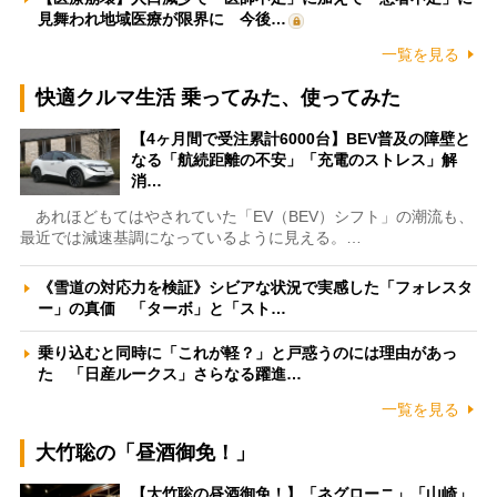
見舞われ地域医療が限界に 今後…
一覧を見る
快適クルマ生活 乗ってみた、使ってみた
【4ヶ月間で受注累計6000台】BEV普及の障壁と
なる「航続距離の不安」「充電のストレス」解
消…
あれほどもてはやされていた「EV（BEV）シフト」の潮流も、
最近では減速基調になっているように見える。…
《雪道の対応力を検証》シビアな状況で実感した「フォレスタ
ー」の真価 「ターボ」と「スト…
乗り込むと同時に「これが軽？」と戸惑うのには理由があっ
た 「日産ルークス」さらなる躍進…
一覧を見る
大竹聡の「昼酒御免！」
【大竹聡の昼酒御免！】「ネグローニ」「山崎」