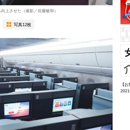
も向上させた（撮影／佐藤敏和）
写真12枚
【お
202