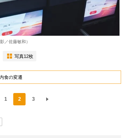
撮影／佐藤敏和）
写真12枚
内食の変遷
1
2
3