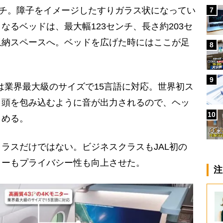
ンチ。障子をイメージしたすりガラス状になってい
7
なるベッドは、最大幅123センチ、長さ約203セ
収納スペースへ。ベッドを広げた時にはここが足
8
9
は業界最大級のサイズで15言語に対応。世界初ス
、頭を包み込むように音が出力されるので、ヘッ
10
しめる。
ラスだけではない。ビジネスクラスもJAL初の
ミーもプライバシー性も向上させた。
注