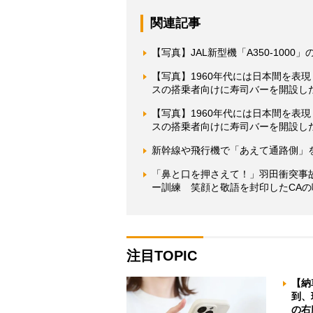
関連記事
【写真】JAL新型機「A350-100
【写真】1960年代には日本間を表
スの搭乗者向けに寿司バーを開設し
【写真】1960年代には日本間を表
スの搭乗者向けに寿司バーを開設し
新幹線や飛行機で「あえて通路側」
「鼻と口を押さえて！」羽田衝突事故
ー訓練 笑顔と敬語を封印したCAの
注目TOPIC
【納
到、
の右