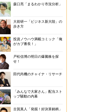
森口亮「まるわかり市況分析」
大前研一「ビジネス新大陸」の
歩き方
投資ノウハウ満載コミック「俺
がカブ番長！」
戸松信博の明日の爆騰株を探
せ！
田代尚機のチャイナ・リサーチ
「みんなで大家さん」配当スト
ップ騒動の内幕
古賀真人「発掘！好決算銘柄」