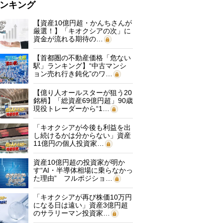
ンキング
【資産10億円超・かんちさんが
厳選！】「キオクシアの次」に
資金が流れる期待の…
【首都圏の不動産価格「危ない
駅」ランキング】“中古マンシ
ョン売れ行き鈍化”のワ…
【億り人オールスターが狙う20
銘柄】「総資産69億円超」90歳
現役トレーダーから“1…
「キオクシアが今後も利益を出
し続けるかは分からない」資産
11億円の個人投資家…
資産10億円超の投資家が明か
す“AI・半導体相場に乗らなかっ
た理由” フルポジショ…
「キオクシアが再び株価10万円
になる日は遠い」資産3億円超
のサラリーマン投資家…