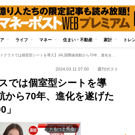
ア
ライフ
マネー
住まい・不動産
家計
トレ
【ファーストクラスでは個室型シートを導入】JAL国際線就航から70年、進化を遂げた新型機「A350-1000」
2024.03.11 07:00
週刊ポスト
スでは個室型シートを導
航から70年、進化を遂げた
00」
もっと見る
arrow_forward_ios