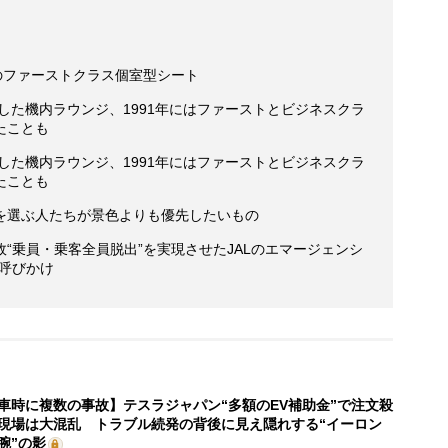
0」のファーストクラス個室型シート
現した機内ラウンジ、1991年にはファーストとビジネスクラ
たことも
現した機内ラウンジ、1991年にはファーストとビジネスクラ
たことも
を選ぶ人たちが景色よりも優先したいもの
“乗員・乗客全員脱出”を実現させたJALのエマージェンシ
呼びかけ
車時に複数の事故】テスラジャパン“多額のEV補助金”で注文殺
現場は大混乱 トラブル続発の背後に見え隠れする“イーロン
腕”の影