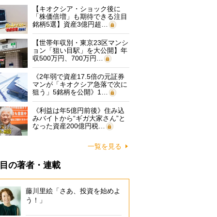
【キオクシア・ショック後に
「株価倍増」も期待できる注目
銘柄5選】資産3億円超…
【世帯年収別・東京23区マンシ
ョン「狙い目駅」を大公開】年
収500万円、700万円…
《2年弱で資産17.5倍の元証券
マンが「キオクシア急落で次に
狙う」5銘柄を公開》1…
《利益は年5億円前後》住み込
みバイトから“ギガ大家さん”と
なった資産200億円税…
一覧を見る
目の著者・連載
藤川里絵「さあ、投資を始めよ
う！」