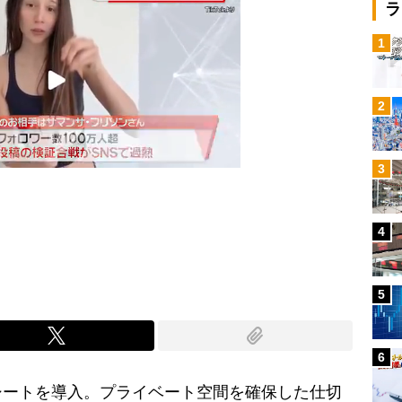
ラ
1
2
3
4
Mute
5
6
ートを導入。プライベート空間を確保した仕切