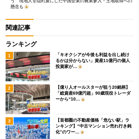
う 現地人を隠れ蓑にした中国企業の農業参入・土地取得への
懸念も
関連記事
ランキング
「キオクシアが今後も利益を出し続け
1
るかは分からない」資産11億円の個人
投資家が…
【億り人オールスターが狙う20銘柄】
2
「総資産69億円超」90歳現役トレーダ
ーから“10…
【首都圏の不動産価格「危ない駅」ラ
3
ンキング】“中古マンション売れ行き鈍
化”のワー…