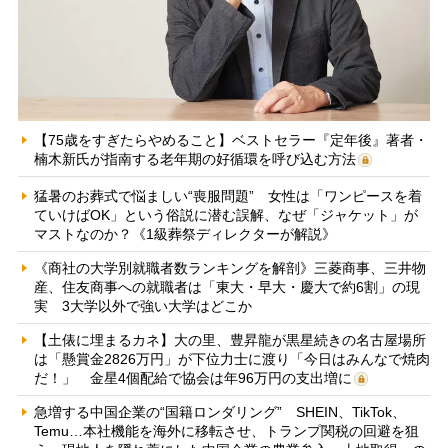
【75歳をすぎたらやめること】ベストセラー『定年後』著者・
楠木新氏が指南する老年期の好循環を呼び込む方法
猛暑のお葬式で悩ましい“喪服問題” 女性は「ワンピースを着
ていけばOK」という俗説に潜む誤解、なぜ「ジャケット」が
マストなのか？《1級葬祭ディレクターが解説》
《商社の大学別就職者数ランキングを解剖》三菱商事、三井物
産、住友商事への就職者は「東大・早大・慶大で約6割」の現
実 3大学以外で強い大学はどこか
【土俵に埋まるカネ】大の里、豊昇龍が黒星続きの名古屋場所
は「懸賞金2826万円」が下位力士に渡り「今日はみんなで焼肉
だ！」 金星4個配給で協会は年96万円の支出増に
急増する中国企業の“国籍ロンダリング” SHEIN、TikTok、
Temu…本社機能を海外に移転させ、トランプ関税の回避を狙