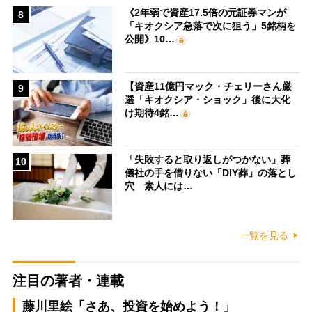
《2年弱で資産17.5倍の元証券マンが
8
「キオクシア急落で次に狙う」5銘柄を
公開》10…
【資産11億円マック・チェリーさん厳
9
選「キオクシア・ショック」後に大化
け期待4銘…
「失敗すると取り返しがつかない」葬
10
儀社の手を借りない「DIY葬」の落とし
穴 素人には…
一覧を見る
注目の著者・連載
藤川里絵「さあ、投資を始めよう！」