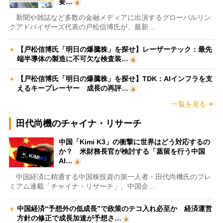
要…
新聞や雑誌など多数の金融メディアに出演するグローバルリン
クアドバイザーズ代表の戸松信博氏が、最新…
【戸松信博氏「明日の爆騰株」を探せ】レーザーテック：最先
端半導体の製造に不可欠な検査装…
【戸松信博氏「明日の爆騰株」を探せ】TDK：AIインフラを支
えるキープレーヤー 成長の再評…
一覧を見る
田代尚機のチャイナ・リサーチ
中国「Kimi K3」の衝撃に世界はどう対応するの
か？ 米財務長官が検討する「蒸留を行う中国
AI…
中国経済に精通する中国株投資の第一人者・田代尚機氏のプレ
ミアム連載「チャイナ・リサーチ」。中国企…
中国経済“予想外の低成長”で政策のテコ入れ必至か 経済運営
方針の修正で成長加速が予想さ…