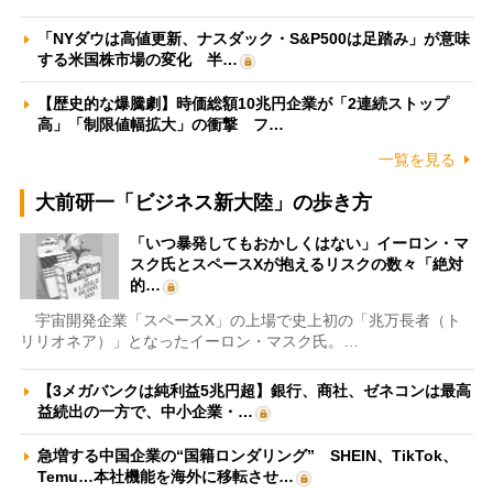
「NYダウは高値更新、ナスダック・S&P500は足踏み」が意味
する米国株市場の変化 半…
【歴史的な爆騰劇】時価総額10兆円企業が「2連続ストップ
高」「制限値幅拡大」の衝撃 フ…
一覧を見る
大前研一「ビジネス新大陸」の歩き方
「いつ暴発してもおかしくはない」イーロン・マ
スク氏とスペースXが抱えるリスクの数々「絶対
的…
宇宙開発企業「スペースX」の上場で史上初の「兆万長者（ト
リリオネア）」となったイーロン・マスク氏。…
【3メガバンクは純利益5兆円超】銀行、商社、ゼネコンは最高
益続出の一方で、中小企業・…
急増する中国企業の“国籍ロンダリング” SHEIN、TikTok、
Temu…本社機能を海外に移転させ…