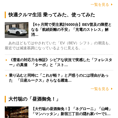
一覧を見る
快適クルマ生活 乗ってみた、使ってみた
【4ヶ月間で受注累計6000台】BEV普及の障壁と
なる「航続距離の不安」「充電のストレス」解
消…
あれほどもてはやされていた「EV（BEV）シフト」の潮流も、
最近では減速基調になっているように見える。…
《雪道の対応力を検証》シビアな状況で実感した「フォレスタ
ー」の真価 「ターボ」と「スト…
乗り込むと同時に「これが軽？」と戸惑うのには理由があっ
た 「日産ルークス」さらなる躍進…
一覧を見る
大竹聡の「昼酒御免！」
【大竹聡の昼酒御免！】「ネグローニ」「山崎」
「マンハッタン」新宿三丁目の隠れ家バーで1…