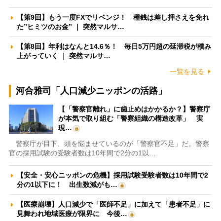
【第9回】もう一度FXでリベンジ！ 種銭は差し押さえを免れ
た”ヒミツのお金” ｜ 突然マルサ…
【第8回】年利はなんと14.6％！ 毎日5万円超の延滞税が積み
上がっていく ｜ 突然マルサ…
一覧を見る
河合雅司「人口減少ニッポンの活路」
【「警察官離れ」に歯止めはかかるか？】警察庁
が本気で取り組む「警察組織の構造改革」 実
現…
警察庁が目下、頭を悩ませているのが「警察官不足」だ。警察
官の採用試験の受験者数は10年間で2分の1以…
【安全・安心ニッポンの危機】採用試験受験者数は10年間で2
分の1以下に！ 出生数減がも…
【医療崩壊】人口減少で「医師不足」に加えて「患者不足」に
見舞われ地域医療が限界に 今後…