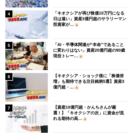
「キオクシアが再び株価10万円になる
4
日は遠い」資産3億円超のサラリーマン
投資家が…
「AI・半導体関連が“本命”であること
5
に変わりはない」資産20億円超の90歳
現役トレー…
【キオクシア・ショック後に「株価倍
6
増」も期待できる注目銘柄5選】資産3
億円超・…
【資産10億円超・かんちさんが厳
7
選！】「キオクシアの次」に資金が流
れる期待の高…