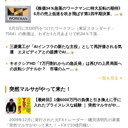
《株価34％急落のワークマンに特大反転の期待》
6月の売上低迷を吹き飛ばす第1四半期決算、…
6月3日に8330円をつけたワークマン（東証スタンダード・
7564）の株価は、わずか1カ月あまりで約34％下落…
三菱重工が「AIインフラの新たな主役」として再評価される気
運 エヌビディアとの提携でAI…
キオクシアHD「7万円割れからの急反発」は再びの上昇局面へ
の反転シグナルか？ 市場のムー…
一覧を見る
突然マルサがやって来た！
【最終回】1億6000万円の負債と引き換えに手に
入れたプライスレスな経験 ｜ 突然マルサがや…
2009年12月に発行された元FXトレーダー・磯貝清明氏の著書
『突然マルサがやって来た！～FXで10億円稼い…