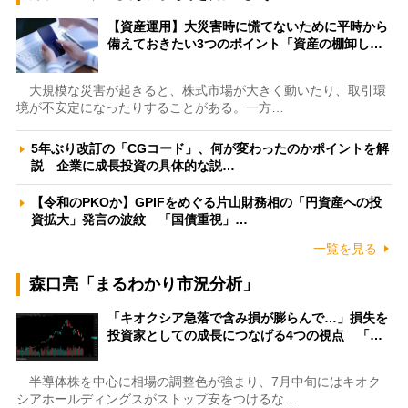
【資産運用】大災害時に慌てないために平時から
備えておきたい3つのポイント「資産の棚卸し…
大規模な災害が起きると、株式市場が大きく動いたり、取引環
境が不安定になったりすることがある。一方…
5年ぶり改訂の「CGコード」、何が変わったのかポイントを解
説 企業に成長投資の具体的な説…
【令和のPKOか】GPIFをめぐる片山財務相の「円資産への投
資拡大」発言の波紋 「国債重視」…
一覧を見る
森口亮「まるわかり市況分析」
「キオクシア急落で含み損が膨らんで…」損失を
投資家としての成長につなげる4つの視点 「…
半導体株を中心に相場の調整色が強まり、7月中旬にはキオク
シアホールディングスがストップ安をつけるな…