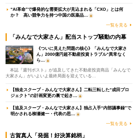
“AI革命”で爆発的な需要拡大が見込まれる「CXO」とは何
か？ 高い競争力を持つ中国の医薬品…
一覧を見る
「みんなで大家さん」配当ストップ騒動の内幕
《ついに見えた問題の核心》「みんなで大家さ
ん」2000億円超不動産投資トラブル“異常なく
ら…
本誌『週刊ポスト』が追及してきた不動産投資商品「みんなで
大家さん」がいよいよ最終局面を迎えている…
【独走スクープ・みんなで大家さん】二転三転した“成田プロ
ジェクト”の計画変更の裏で起き…
【追及スクープ・みんなで大家さん】独占入手“内部議事録”で
明かされる柳瀬健一・代表の思…
一覧を見る
古賀真人「発掘！好決算銘柄」