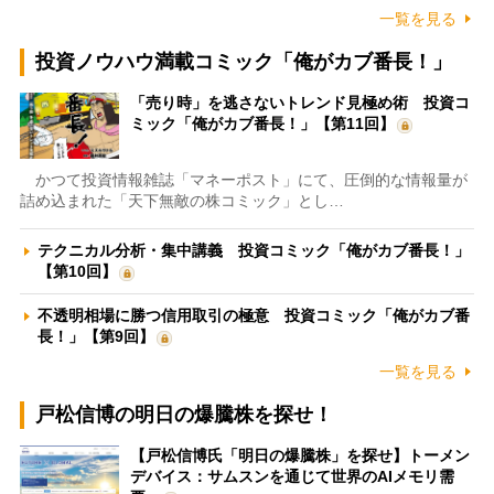
一覧を見る
投資ノウハウ満載コミック「俺がカブ番長！」
「売り時」を逃さないトレンド見極め術 投資コ
ミック「俺がカブ番長！」【第11回】
かつて投資情報雑誌「マネーポスト」にて、圧倒的な情報量が
詰め込まれた「天下無敵の株コミック」とし…
テクニカル分析・集中講義 投資コミック「俺がカブ番長！」
【第10回】
不透明相場に勝つ信用取引の極意 投資コミック「俺がカブ番
長！」【第9回】
一覧を見る
戸松信博の明日の爆騰株を探せ！
【戸松信博氏「明日の爆騰株」を探せ】トーメン
デバイス：サムスンを通じて世界のAIメモリ需