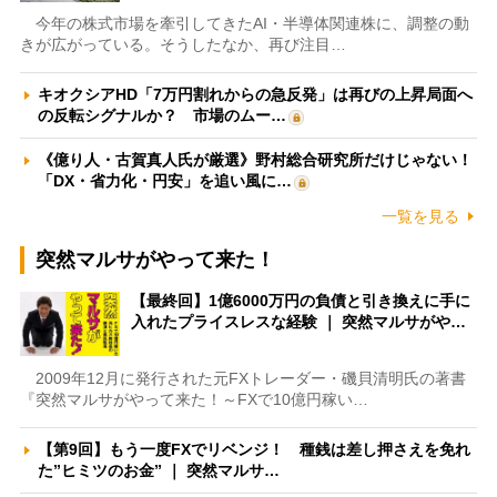
今年の株式市場を牽引してきたAI・半導体関連株に、調整の動
きが広がっている。そうしたなか、再び注目…
キオクシアHD「7万円割れからの急反発」は再びの上昇局面へ
の反転シグナルか？ 市場のムー…
《億り人・古賀真人氏が厳選》野村総合研究所だけじゃない！
「DX・省力化・円安」を追い風に…
一覧を見る
突然マルサがやって来た！
【最終回】1億6000万円の負債と引き換えに手に
入れたプライスレスな経験 ｜ 突然マルサがや…
2009年12月に発行された元FXトレーダー・磯貝清明氏の著書
『突然マルサがやって来た！～FXで10億円稼い…
【第9回】もう一度FXでリベンジ！ 種銭は差し押さえを免れ
た”ヒミツのお金” ｜ 突然マルサ…