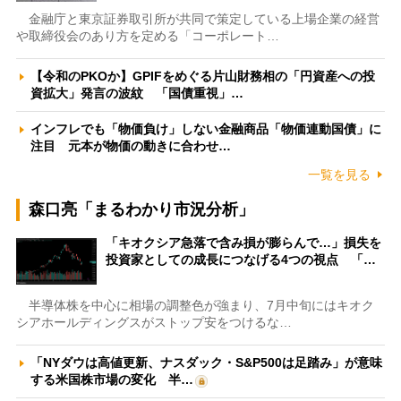
金融庁と東京証券取引所が共同で策定している上場企業の経営
や取締役会のあり方を定める「コーポレート…
【令和のPKOか】GPIFをめぐる片山財務相の「円資産への投
資拡大」発言の波紋 「国債重視」…
インフレでも「物価負け」しない金融商品「物価連動国債」に
注目 元本が物価の動きに合わせ…
一覧を見る
森口亮「まるわかり市況分析」
「キオクシア急落で含み損が膨らんで…」損失を
投資家としての成長につなげる4つの視点 「…
半導体株を中心に相場の調整色が強まり、7月中旬にはキオク
シアホールディングスがストップ安をつけるな…
「NYダウは高値更新、ナスダック・S&P500は足踏み」が意味
する米国株市場の変化 半…