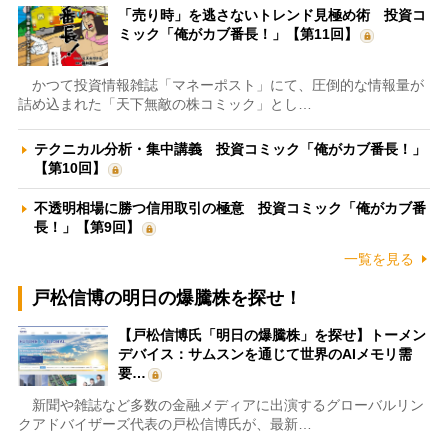
「売り時」を逃さないトレンド見極め術 投資コ
ミック「俺がカブ番長！」【第11回】
かつて投資情報雑誌「マネーポスト」にて、圧倒的な情報量が
詰め込まれた「天下無敵の株コミック」とし…
テクニカル分析・集中講義 投資コミック「俺がカブ番長！」
【第10回】
不透明相場に勝つ信用取引の極意 投資コミック「俺がカブ番
長！」【第9回】
一覧を見る
戸松信博の明日の爆騰株を探せ！
【戸松信博氏「明日の爆騰株」を探せ】トーメン
デバイス：サムスンを通じて世界のAIメモリ需
要…
新聞や雑誌など多数の金融メディアに出演するグローバルリン
クアドバイザーズ代表の戸松信博氏が、最新…