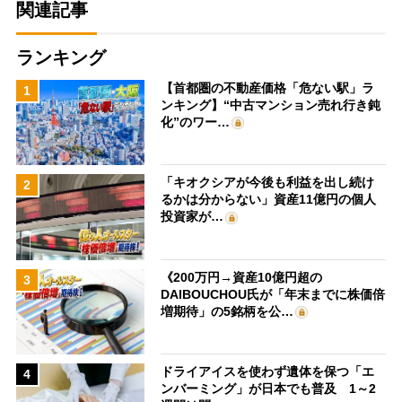
関連記事
ランキング
【首都圏の不動産価格「危ない駅」ラ
1
ンキング】“中古マンション売れ行き鈍
化”のワー…
「キオクシアが今後も利益を出し続け
2
るかは分からない」資産11億円の個人
投資家が…
《200万円→資産10億円超の
3
DAIBOUCHOU氏が「年末までに株価倍
増期待」の5銘柄を公…
ドライアイスを使わず遺体を保つ「エ
4
ンバーミング」が日本でも普及 1～2