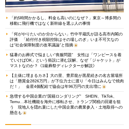
「約5時間かかるし、料金も高いのになぜ？」東京～博多間の
移動に飛行機ではなく新幹線を選ぶ人の事情
「何がやりたいのか分からない」竹中平蔵氏が語る高市内閣の
評価 「給付付き税額控除はその場しのぎ」いま不可欠なの
は“社会保障制度の改革議論”と指摘
猛暑のお葬式で悩ましい“喪服問題” 女性は「ワンピースを着
ていけばOK」という俗説に潜む誤解、なぜ「ジャケット」が
マストなのか？《1級葬祭ディレクターが解説》
【土俵に埋まるカネ】大の里、豊昇龍が黒星続きの名古屋場所
は「懸賞金2826万円」が下位力士に渡り「今日はみんなで焼肉
だ！」 金星4個配給で協会は年96万円の支出増に
急増する中国企業の“国籍ロンダリング” SHEIN、TikTok、
Temu…本社機能を海外に移転させ、トランプ関税の回避を狙
う 現地人を隠れ蓑にした中国企業の農業参入・土地取得への
懸念も