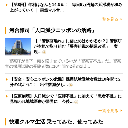
【第8回】年利はなんと14.6％！ 毎日5万円超の延滞税が積み
上がっていく ｜ 突然マルサ…
一覧を見る
河合雅司「人口減少ニッポンの活路」
【「警察官離れ」に歯止めはかかるか？】警察庁
が本気で取り組む「警察組織の構造改革」 実
現…
警察庁が目下、頭を悩ませているのが「警察官不足」だ。警察
官の採用試験の受験者数は10年間で2分の1以…
【安全・安心ニッポンの危機】採用試験受験者数は10年間で2
分の1以下に！ 出生数減がも…
【医療崩壊】人口減少で「医師不足」に加えて「患者不足」に
見舞われ地域医療が限界に 今後…
一覧を見る
快適クルマ生活 乗ってみた、使ってみた