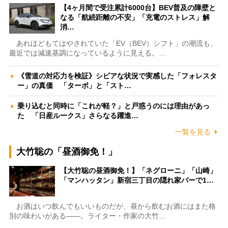
【4ヶ月間で受注累計6000台】BEV普及の障壁と
なる「航続距離の不安」「充電のストレス」解
消…
あれほどもてはやされていた「EV（BEV）シフト」の潮流も、
最近では減速基調になっているように見える。…
《雪道の対応力を検証》シビアな状況で実感した「フォレスタ
ー」の真価 「ターボ」と「スト…
乗り込むと同時に「これが軽？」と戸惑うのには理由があっ
た 「日産ルークス」さらなる躍進…
一覧を見る
大竹聡の「昼酒御免！」
【大竹聡の昼酒御免！】「ネグローニ」「山崎」
「マンハッタン」新宿三丁目の隠れ家バーで1…
お酒はいつ飲んでもいいものだが、昼から飲むお酒にはまた格
別の味わいがある――。ライター・作家の大竹…