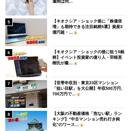
週間は問…
【キオクシア・ショック後に「株価倍
5
増」も期待できる注目銘柄5選】資産3
億円超・…
【キオクシア・ショックの後に狙う5銘
6
柄】イベント投資家の億り人・羽根英
樹氏が厳…
【世帯年収別・東京23区マンション
7
「狙い目駅」を大公開】年収500万円、
700万円で…
【大阪の不動産価格「危ない駅」ラン
8
キング】“中古マンション売れ行き鈍
化”のワース…