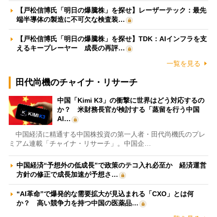
【戸松信博氏「明日の爆騰株」を探せ】レーザーテック：最先
端半導体の製造に不可欠な検査装…
【戸松信博氏「明日の爆騰株」を探せ】TDK：AIインフラを支
えるキープレーヤー 成長の再評…
一覧を見る
田代尚機のチャイナ・リサーチ
中国「Kimi K3」の衝撃に世界はどう対応するの
か？ 米財務長官が検討する「蒸留を行う中国
AI…
中国経済に精通する中国株投資の第一人者・田代尚機氏のプレ
ミアム連載「チャイナ・リサーチ」。中国企…
中国経済“予想外の低成長”で政策のテコ入れ必至か 経済運営
方針の修正で成長加速が予想さ…
“AI革命”で爆発的な需要拡大が見込まれる「CXO」とは何
か？ 高い競争力を持つ中国の医薬品…