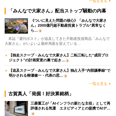
一覧を見る
「みんなで大家さん」配当ストップ騒動の内幕
《ついに見えた問題の核心》「みんなで大家さ
ん」2000億円超不動産投資トラブル“異常なく
ら…
本誌『週刊ポスト』が追及してきた不動産投資商品「みんなで
大家さん」がいよいよ最終局面を迎えている…
【独走スクープ・みんなで大家さん】二転三転した“成田プロ
ジェクト”の計画変更の裏で起き…
【追及スクープ・みんなで大家さん】独占入手“内部議事録”で
明かされる柳瀬健一・代表の思…
一覧を見る
古賀真人「発掘！好決算銘柄」
三菱重工が「AIインフラの新たな主役」として再
評価される気運 エヌビディアとの提携でAIデ…