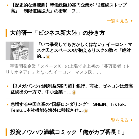
【歴史的な爆騰劇】時価総額10兆円企業が「2連続ストップ
高」「制限値幅拡大」の衝撃 フ…
一覧を見る
大前研一「ビジネス新大陸」の歩き方
「いつ暴発してもおかしくはない」イーロン・マ
スク氏とスペースXが抱えるリスクの数々「絶対
的…
宇宙開発企業「スペースX」の上場で史上初の「兆万長者（ト
リリオネア）」となったイーロン・マスク氏。…
【3メガバンクは純利益5兆円超】銀行、商社、ゼネコンは最高
益続出の一方で、中小企業・…
急増する中国企業の“国籍ロンダリング” SHEIN、TikTok、
Temu…本社機能を海外に移転させ…
一覧を見る
投資ノウハウ満載コミック「俺がカブ番長！」