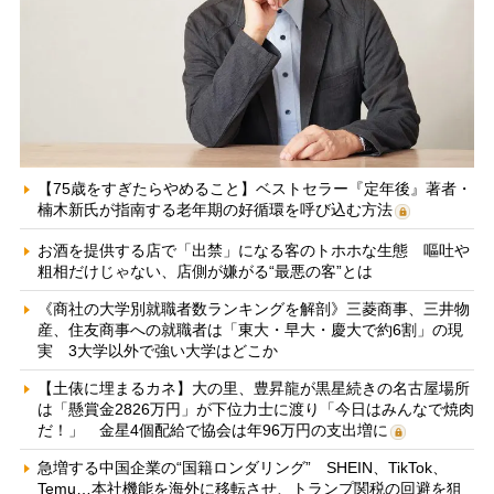
【75歳をすぎたらやめること】ベストセラー『定年後』著者・
楠木新氏が指南する老年期の好循環を呼び込む方法
お酒を提供する店で「出禁」になる客のトホホな生態 嘔吐や
粗相だけじゃない、店側が嫌がる“最悪の客”とは
《商社の大学別就職者数ランキングを解剖》三菱商事、三井物
産、住友商事への就職者は「東大・早大・慶大で約6割」の現
実 3大学以外で強い大学はどこか
【土俵に埋まるカネ】大の里、豊昇龍が黒星続きの名古屋場所
は「懸賞金2826万円」が下位力士に渡り「今日はみんなで焼肉
だ！」 金星4個配給で協会は年96万円の支出増に
急増する中国企業の“国籍ロンダリング” SHEIN、TikTok、
Temu…本社機能を海外に移転させ、トランプ関税の回避を狙