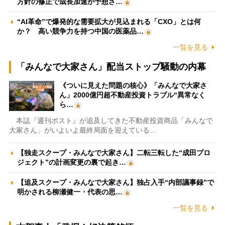
方針の修正で成長加速が予想さ…
“AI革命”で爆発的な需要拡大が見込まれる「CXO」とは何
か？ 高い競争力を持つ中国の医薬品…
一覧を見る
「みんなで大家さん」配当ストップ騒動の内幕
《ついに見えた問題の核心》「みんなで大家さ
ん」2000億円超不動産投資トラブル“異常なく
ら…
本誌『週刊ポスト』が追及してきた不動産投資商品「みんなで
大家さん」がいよいよ最終局面を迎えている…
【独走スクープ・みんなで大家さん】二転三転した“成田プロ
ジェクト”の計画変更の裏で起き…
【追及スクープ・みんなで大家さん】独占入手“内部議事録”で
明かされる柳瀬健一・代表の思…
一覧を見る