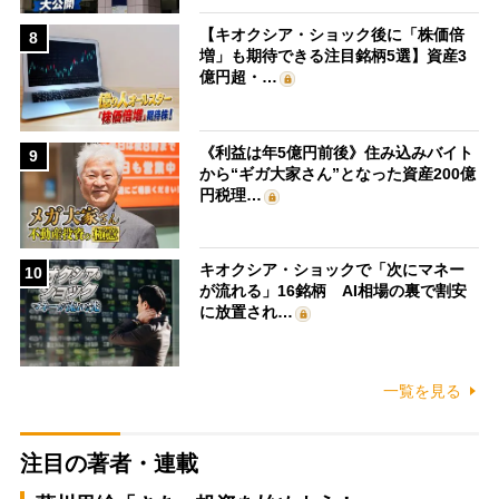
【キオクシア・ショック後に「株価倍
8
増」も期待できる注目銘柄5選】資産3
億円超・…
《利益は年5億円前後》住み込みバイト
9
から“ギガ大家さん”となった資産200億
円税理…
キオクシア・ショックで「次にマネー
10
が流れる」16銘柄 AI相場の裏で割安
に放置され…
一覧を見る
注目の著者・連載