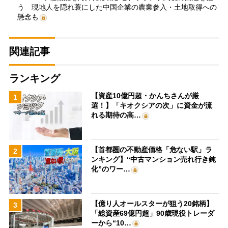
う 現地人を隠れ蓑にした中国企業の農業参入・土地取得への
懸念も
関連記事
ランキング
【資産10億円超・かんちさんが厳
1
選！】「キオクシアの次」に資金が流
れる期待の高…
【首都圏の不動産価格「危ない駅」ラ
2
ンキング】“中古マンション売れ行き鈍
化”のワー…
【億り人オールスターが狙う20銘柄】
3
「総資産69億円超」90歳現役トレーダ
ーから“10…