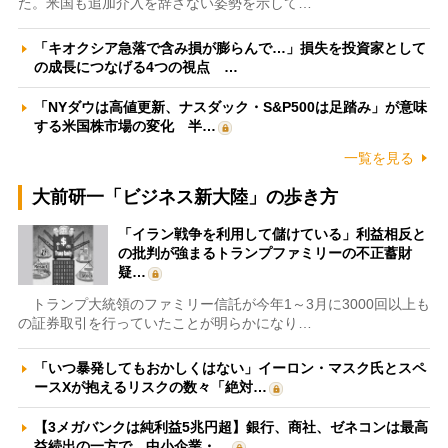
た。米国も追加介入を辞さない姿勢を示して…
「キオクシア急落で含み損が膨らんで…」損失を投資家として
の成長につなげる4つの視点 …
「NYダウは高値更新、ナスダック・S&P500は足踏み」が意味
する米国株市場の変化 半…
一覧を見る
大前研一「ビジネス新大陸」の歩き方
「イラン戦争を利用して儲けている」利益相反と
の批判が強まるトランプファミリーの不正蓄財
疑…
トランプ大統領のファミリー信託が今年1～3月に3000回以上も
の証券取引を行っていたことが明らかになり…
「いつ暴発してもおかしくはない」イーロン・マスク氏とスペ
ースXが抱えるリスクの数々「絶対…
【3メガバンクは純利益5兆円超】銀行、商社、ゼネコンは最高
益続出の一方で、中小企業・…