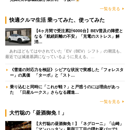
一覧を見る
快適クルマ生活 乗ってみた、使ってみた
【4ヶ月間で受注累計6000台】BEV普及の障壁と
なる「航続距離の不安」「充電のストレス」解
消…
あれほどもてはやされていた「EV（BEV）シフト」の潮流も、
最近では減速基調になっているように見える。…
《雪道の対応力を検証》シビアな状況で実感した「フォレスタ
ー」の真価 「ターボ」と「スト…
乗り込むと同時に「これが軽？」と戸惑うのには理由があっ
た 「日産ルークス」さらなる躍進…
一覧を見る
大竹聡の「昼酒御免！」
【大竹聡の昼酒御免！】「ネグローニ」「山崎」
「マンハッタン」新宿三丁目の隠れ家バーで1…