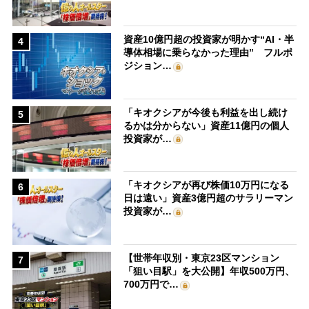
資産10億円超の投資家が明かす“AI・半
4
導体相場に乗らなかった理由” フルポ
ジション…
「キオクシアが今後も利益を出し続け
5
るかは分からない」資産11億円の個人
投資家が…
「キオクシアが再び株価10万円になる
6
日は遠い」資産3億円超のサラリーマン
投資家が…
【世帯年収別・東京23区マンション
7
「狙い目駅」を大公開】年収500万円、
700万円で…