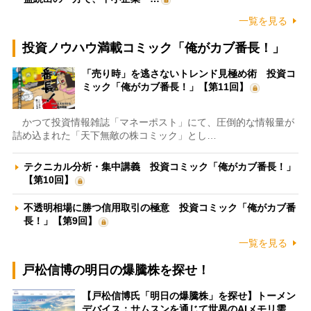
一覧を見る
投資ノウハウ満載コミック「俺がカブ番長！」
「売り時」を逃さないトレンド見極め術 投資コ
ミック「俺がカブ番長！」【第11回】
かつて投資情報雑誌「マネーポスト」にて、圧倒的な情報量が
詰め込まれた「天下無敵の株コミック」とし…
テクニカル分析・集中講義 投資コミック「俺がカブ番長！」
【第10回】
不透明相場に勝つ信用取引の極意 投資コミック「俺がカブ番
長！」【第9回】
一覧を見る
戸松信博の明日の爆騰株を探せ！
【戸松信博氏「明日の爆騰株」を探せ】トーメン
デバイス：サムスンを通じて世界のAIメモリ需