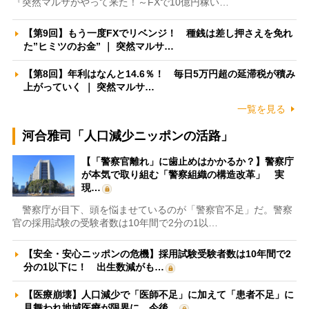
『突然マルサがやって来た！～FXで10億円稼い…
【第9回】もう一度FXでリベンジ！ 種銭は差し押さえを免れ
た”ヒミツのお金” ｜ 突然マルサ…
【第8回】年利はなんと14.6％！ 毎日5万円超の延滞税が積み
上がっていく ｜ 突然マルサ…
一覧を見る
河合雅司「人口減少ニッポンの活路」
【「警察官離れ」に歯止めはかかるか？】警察庁
が本気で取り組む「警察組織の構造改革」 実
現…
警察庁が目下、頭を悩ませているのが「警察官不足」だ。警察
官の採用試験の受験者数は10年間で2分の1以…
【安全・安心ニッポンの危機】採用試験受験者数は10年間で2
分の1以下に！ 出生数減がも…
【医療崩壊】人口減少で「医師不足」に加えて「患者不足」に
見舞われ地域医療が限界に 今後…