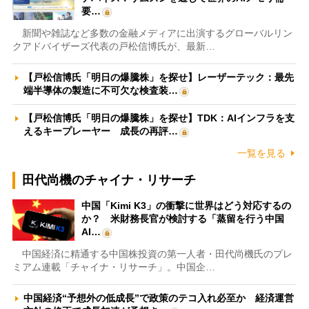
要…
新聞や雑誌など多数の金融メディアに出演するグローバルリン
クアドバイザーズ代表の戸松信博氏が、最新…
【戸松信博氏「明日の爆騰株」を探せ】レーザーテック：最先
端半導体の製造に不可欠な検査装…
【戸松信博氏「明日の爆騰株」を探せ】TDK：AIインフラを支
えるキープレーヤー 成長の再評…
一覧を見る
田代尚機のチャイナ・リサーチ
中国「Kimi K3」の衝撃に世界はどう対応するの
か？ 米財務長官が検討する「蒸留を行う中国
AI…
中国経済に精通する中国株投資の第一人者・田代尚機氏のプレ
ミアム連載「チャイナ・リサーチ」。中国企…
中国経済“予想外の低成長”で政策のテコ入れ必至か 経済運営