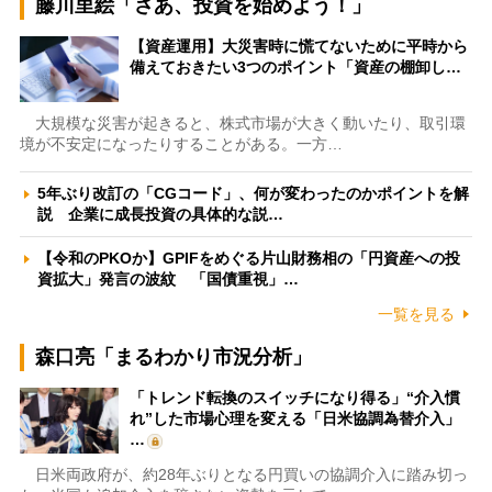
藤川里絵「さあ、投資を始めよう！」
【資産運用】大災害時に慌てないために平時から
備えておきたい3つのポイント「資産の棚卸し…
大規模な災害が起きると、株式市場が大きく動いたり、取引環
境が不安定になったりすることがある。一方…
5年ぶり改訂の「CGコード」、何が変わったのかポイントを解
説 企業に成長投資の具体的な説…
【令和のPKOか】GPIFをめぐる片山財務相の「円資産への投
資拡大」発言の波紋 「国債重視」…
一覧を見る
森口亮「まるわかり市況分析」
「トレンド転換のスイッチになり得る」“介入慣
れ”した市場心理を変える「日米協調為替介入」
…
日米両政府が、約28年ぶりとなる円買いの協調介入に踏み切っ