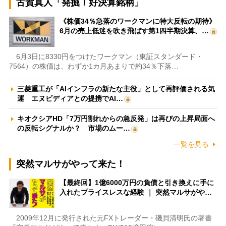
古賀真人「発掘！好決算銘柄」
《株価34％急落のワークマンに特大反転の期待》
6月の売上低迷を吹き飛ばす第1四半期決算、…
6月3日に8330円をつけたワークマン（東証スタンダード・
7564）の株価は、わずか1カ月あまりで約34％下落…
三菱重工が「AIインフラの新たな主役」として再評価される気
運 エヌビディアとの提携でAI…
キオクシアHD「7万円割れからの急反発」は再びの上昇局面へ
の反転シグナルか？ 市場のムー…
一覧を見る
突然マルサがやって来た！
【最終回】1億6000万円の負債と引き換えに手に
入れたプライスレスな経験 ｜ 突然マルサがや…
2009年12月に発行された元FXトレーダー・磯貝清明氏の著書