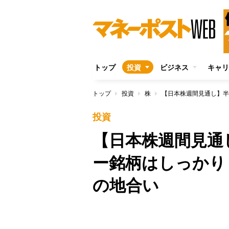
トップ
投資
ビジネス
キャリ
トップ
投資
株
投資
【日本株週間見通
ー銘柄はしっかり
の地合い
/