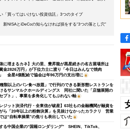
たい「買ってはいけない投資信託」3つのタイプ
新NISAとiDeCoの知らなければ損をする“3つの落とし穴”
俵に埋まるカネ】大の里、豊昇龍が黒星続きの名古屋場所は
賞金2826万円」が下位力士に渡り「今日はみんなで焼肉
」 金星4個配給で協会は年96万円の支出増に
0種類以上のパン食べ放題」で行列のできる新形態レストランを
けるサンマルクホールディングス 同社に聞いた「店舗展開の
セプト」、事業を多角化してもぶれない軸
レジット決済代行・全東信が破産】63社もの金融機関が融資を
がら「20年以上の粉飾決算」を見抜けなかったカラクリ 営業
では“自転車操業”の焦りも表出していた
する中国企業の“国籍ロンダリング” SHEIN、TikTok、