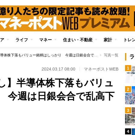
ア
ライフ
マネー
住まい・不動産
家計
トレ
【日本株週間見通し】半導体株下落もバリュー銘柄はしっかり 今週は日銀会合で乱高下の地合い
写真一覧
ラ
1
2024.03.17 08:00
マネーポストWEB
し】半導体株下落もバリュ
2
 今週は日銀会合で乱高下
3
4
Loaded
: