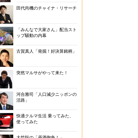
田代尚機のチャイナ・リサーチ
「みんなで大家さん」配当スト
ップ騒動の内幕
古賀真人「発掘！好決算銘柄」
突然マルサがやって来た！
河合雅司「人口減少ニッポンの
活路」
快適クルマ生活 乗ってみた、
使ってみた
大竹聡の「昼酒御免！」