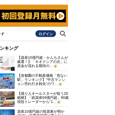
ンド
ログイン
ンキング
【資産10億円超・かんちさんが
厳選！】「キオクシアの次」に
資金が流れる期待の…
【首都圏の不動産価格「危ない
駅」ランキング】“中古マンシ
ョン売れ行き鈍化”のワ…
【億り人オールスターが狙う20
銘柄】「総資産69億円超」90歳
現役トレーダーから“1…
資産10億円超の投資家が明か