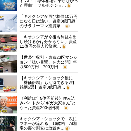
す“AI・半導体相場に乗らなかっ
た理由” フルポジショ…
「キオクシアが再び株価10万円
になる日は遠い」資産3億円超
のサラリーマン投資家…
「キオクシアが今後も利益を出
し続けるかは分からない」資産
11億円の個人投資家…
【世帯年収別・東京23区マンシ
ョン「狙い目駅」を大公開】年
収500万円、700万円…
【キオクシア・ショック後に
「株価倍増」も期待できる注目
銘柄5選】資産3億円超…
《利益は年5億円前後》住み込
みバイトから“ギガ大家さん”と
なった資産200億円税…
キオクシア・ショックで「次に
マネーが流れる」16銘柄 AI相
場の裏で割安に放置さ…