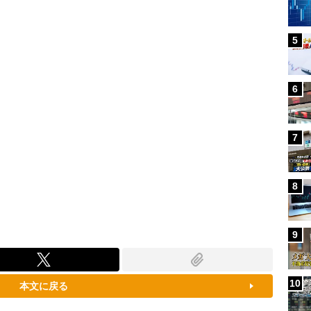
96.31%
5
6
7
8
9
10
本文に戻る