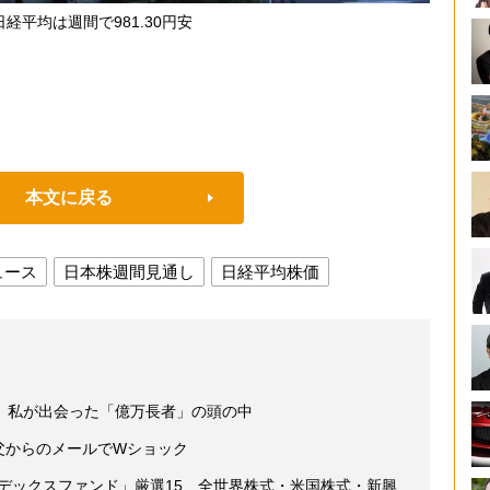
経平均は週間で981.30円安
本文に戻る
ュース
日本株週間見通し
日経平均株価
 私が出会った「億万長者」の頭の中
 父からのメールでWショック
ンデックスファンド」厳選15 全世界株式・米国株式・新興