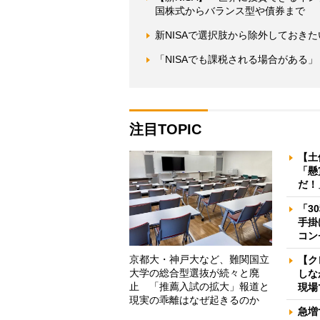
国株式からバランス型や債券まで
新NISAで選択肢から除外しておき
「NISAでも課税される場合がある」 
注目TOPIC
【土
「懸
だ！
「3
手掛
コン
京都大・神戸大など、難関国立
【ク
大学の総合型選抜が続々と廃
しな
止 「推薦入試の拡大」報道と
現場
現実の乖離はなぜ起きるのか
急増