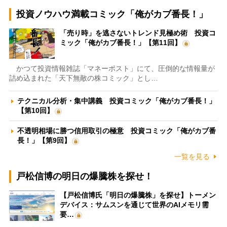
投資ノウハウ満載コミック「俺がカブ番長！」
「売り時」を逃さないトレンド見極め術 投資コ
ミック「俺がカブ番長！」【第11回】
かつて投資情報雑誌「マネーポスト」にて、圧倒的な情報量が
詰め込まれた「天下無敵の株コミック」とし…
テクニカル分析・集中講義 投資コミック「俺がカブ番長！」
【第10回】
不透明相場に勝つ信用取引の極意 投資コミック「俺がカブ番
長！」【第9回】
一覧を見る
戸松信博の明日の爆騰株を探せ！
【戸松信博氏「明日の爆騰株」を探せ】トーメン
デバイス：サムスンを通じて世界のAIメモリ需
要…