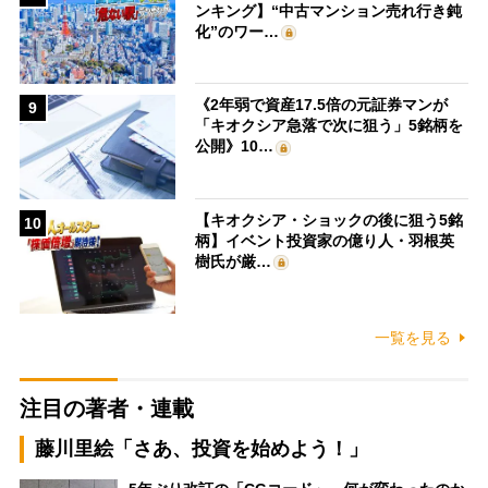
ンキング】“中古マンション売れ行き鈍
化”のワー…
《2年弱で資産17.5倍の元証券マンが
9
「キオクシア急落で次に狙う」5銘柄を
公開》10…
【キオクシア・ショックの後に狙う5銘
10
柄】イベント投資家の億り人・羽根英
樹氏が厳…
一覧を見る
注目の著者・連載
藤川里絵「さあ、投資を始めよう！」