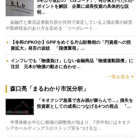
5年ぶり改訂の「CGコード」、何が変わったのか
ポイントを解説 企業に成長投資の具体的な説
明…
金融庁と東京証券取引所が共同で策定している上場企業の経営
や取締役会のあり方を定める「コーポレート…
【令和のPKOか】GPIFをめぐる片山財務相の「円資産への投
資拡大」発言の波紋 「国債重視」…
インフレでも「物価負け」しない金融商品「物価連動国債」に
注目 元本が物価の動きに合わせ…
一覧を見る
森口亮「まるわかり市況分析」
「キオクシア急落で含み損が膨らんで…」損失を
投資家としての成長につなげる4つの視点 「…
半導体株を中心に相場の調整色が強まり、7月中旬にはキオク
シアホールディングスがストップ安をつけるな…