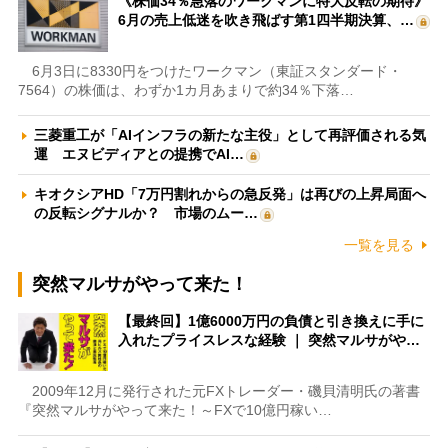
《株価34％急落のワークマンに特大反転の期待》
6月の売上低迷を吹き飛ばす第1四半期決算、…
6月3日に8330円をつけたワークマン（東証スタンダード・
7564）の株価は、わずか1カ月あまりで約34％下落…
三菱重工が「AIインフラの新たな主役」として再評価される気
運 エヌビディアとの提携でAI…
キオクシアHD「7万円割れからの急反発」は再びの上昇局面へ
の反転シグナルか？ 市場のムー…
一覧を見る
突然マルサがやって来た！
【最終回】1億6000万円の負債と引き換えに手に
入れたプライスレスな経験 ｜ 突然マルサがや…
2009年12月に発行された元FXトレーダー・磯貝清明氏の著書
『突然マルサがやって来た！～FXで10億円稼い…