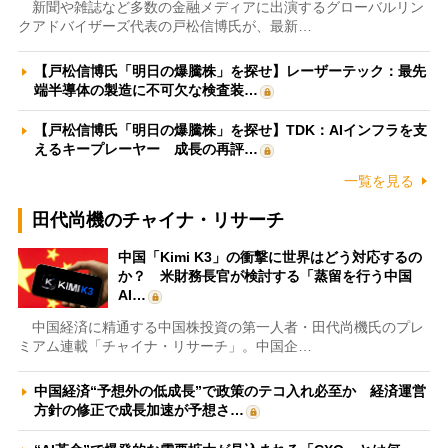
新聞や雑誌など多数の金融メディアに出演するグローバルリン
クアドバイザーズ代表の戸松信博氏が、最新…
【戸松信博氏「明日の爆騰株」を探せ】レーザーテック：最先
端半導体の製造に不可欠な検査装…
【戸松信博氏「明日の爆騰株」を探せ】TDK：AIインフラを支
えるキープレーヤー 成長の再評…
一覧を見る
田代尚機のチャイナ・リサーチ
中国「Kimi K3」の衝撃に世界はどう対応するの
か？ 米財務長官が検討する「蒸留を行う中国
AI…
中国経済に精通する中国株投資の第一人者・田代尚機氏のプレ
ミアム連載「チャイナ・リサーチ」。中国企…
中国経済“予想外の低成長”で政策のテコ入れ必至か 経済運営
方針の修正で成長加速が予想さ…