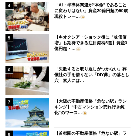
「AI・半導体関連が“本命”であること
4
に変わりはない」資産20億円超の90歳
現役トレー…
【キオクシア・ショック後に「株価倍
5
増」も期待できる注目銘柄5選】資産3
億円超・…
「失敗すると取り返しがつかない」葬
6
儀社の手を借りない「DIY葬」の落とし
穴 素人には…
【大阪の不動産価格「危ない駅」ラン
7
キング】“中古マンション売れ行き鈍
化”のワース…
【首都圏の不動産価格「危ない駅」ラ
8