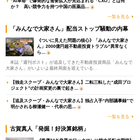
“AI革命”で爆発的な需要拡大が見込まれる「CXO」とは何
か？ 高い競争力を持つ中国の医薬品…
一覧を見る
「みんなで大家さん」配当ストップ騒動の内幕
《ついに見えた問題の核心》「みんなで大家さ
ん」2000億円超不動産投資トラブル“異常なく
ら…
本誌『週刊ポスト』が追及してきた不動産投資商品「みんなで
大家さん」がいよいよ最終局面を迎えている…
【独走スクープ・みんなで大家さん】二転三転した“成田プロ
ジェクト”の計画変更の裏で起き…
【追及スクープ・みんなで大家さん】独占入手“内部議事録”で
明かされる柳瀬健一・代表の思…
一覧を見る
古賀真人「発掘！好決算銘柄」