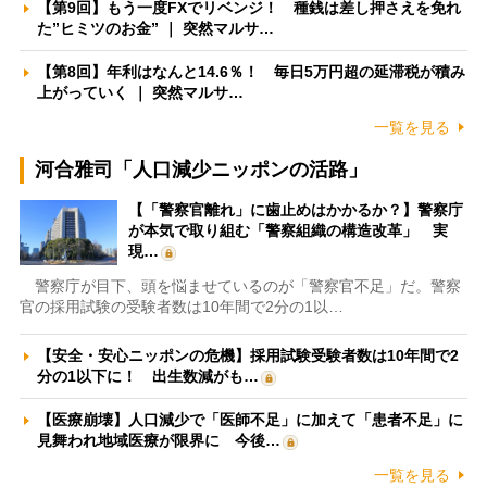
【第9回】もう一度FXでリベンジ！ 種銭は差し押さえを免れ
た”ヒミツのお金” ｜ 突然マルサ…
【第8回】年利はなんと14.6％！ 毎日5万円超の延滞税が積み
上がっていく ｜ 突然マルサ…
一覧を見る
河合雅司「人口減少ニッポンの活路」
【「警察官離れ」に歯止めはかかるか？】警察庁
が本気で取り組む「警察組織の構造改革」 実
現…
警察庁が目下、頭を悩ませているのが「警察官不足」だ。警察
官の採用試験の受験者数は10年間で2分の1以…
【安全・安心ニッポンの危機】採用試験受験者数は10年間で2
分の1以下に！ 出生数減がも…
【医療崩壊】人口減少で「医師不足」に加えて「患者不足」に
見舞われ地域医療が限界に 今後…
一覧を見る