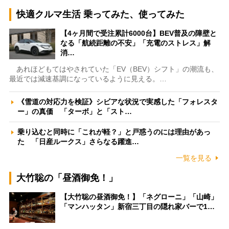
快適クルマ生活 乗ってみた、使ってみた
【4ヶ月間で受注累計6000台】BEV普及の障壁と
なる「航続距離の不安」「充電のストレス」解
消…
あれほどもてはやされていた「EV（BEV）シフト」の潮流も、
最近では減速基調になっているように見える。…
《雪道の対応力を検証》シビアな状況で実感した「フォレスタ
ー」の真価 「ターボ」と「スト…
乗り込むと同時に「これが軽？」と戸惑うのには理由があっ
た 「日産ルークス」さらなる躍進…
一覧を見る
大竹聡の「昼酒御免！」
【大竹聡の昼酒御免！】「ネグローニ」「山崎」
「マンハッタン」新宿三丁目の隠れ家バーで1…