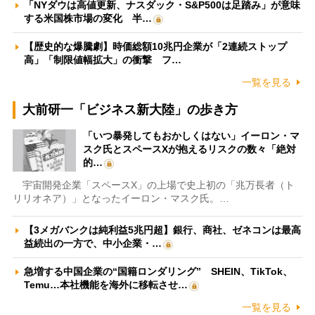
「NYダウは高値更新、ナスダック・S&P500は足踏み」が意味
する米国株市場の変化 半…
【歴史的な爆騰劇】時価総額10兆円企業が「2連続ストップ
高」「制限値幅拡大」の衝撃 フ…
一覧を見る
大前研一「ビジネス新大陸」の歩き方
「いつ暴発してもおかしくはない」イーロン・マ
スク氏とスペースXが抱えるリスクの数々「絶対
的…
宇宙開発企業「スペースX」の上場で史上初の「兆万長者（ト
リリオネア）」となったイーロン・マスク氏。…
【3メガバンクは純利益5兆円超】銀行、商社、ゼネコンは最高
益続出の一方で、中小企業・…
急増する中国企業の“国籍ロンダリング” SHEIN、TikTok、
Temu…本社機能を海外に移転させ…
一覧を見る