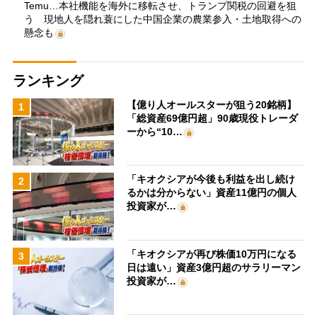
Temu…本社機能を海外に移転させ、トランプ関税の回避を狙
う 現地人を隠れ蓑にした中国企業の農業参入・土地取得への
懸念も
ランキング
【億り人オールスターが狙う20銘柄】
1
「総資産69億円超」90歳現役トレーダ
ーから“10…
「キオクシアが今後も利益を出し続け
2
るかは分からない」資産11億円の個人
投資家が…
「キオクシアが再び株価10万円になる
3
日は遠い」資産3億円超のサラリーマン
投資家が…