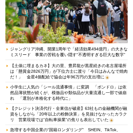
ジャングリア沖縄、開業1周年で「経済効果494億円」の大きな
ミスリード 事業の苦戦を覆い隠す“不透明すぎる巨大な数字”
【土俵に埋まるカネ】大の里、豊昇龍が黒星続きの名古屋場所
は「懸賞金2826万円」が下位力士に渡り「今日はみんなで焼肉
だ！」 金星4個配給で協会は年96万円の支出増に
小学生に人気の「シール流通事情」に変調 「ボンドロ」は依
然品薄状態が続くが、模倣品や類似品が大量流通し一部で値崩
れ 「選別が本格化する時代に」
【クレジット決済代行・全東信が破産】63社もの金融機関が融
資をしながら「20年以上の粉飾決算」を見抜けなかったカラク
リ 営業現場では“自転車操業”の焦りも表出していた
急増する中国企業の“国籍ロンダリング” SHEIN、TikTok、