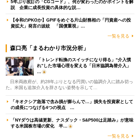
5年ぶり改訂の「CGコード」、何が変わったのかポイントを解
説 企業に成長投資の具体的な説…
【令和のPKOか】GPIFをめぐる片山財務相の「円資産への投
資拡大」発言の波紋 「国債重視」…
一覧を見る
森口亮「まるわかり市況分析」
「トレンド転換のスイッチになり得る」“介入慣
れ”した市場心理を変える「日米協調為替介入」
…
日米両政府が、約28年ぶりとなる円買いの協調介入に踏み切っ
た。米国も追加介入を辞さない姿勢を示して…
「キオクシア急落で含み損が膨らんで…」損失を投資家として
の成長につなげる4つの視点 …
「NYダウは高値更新、ナスダック・S&P500は足踏み」が意味
する米国株市場の変化 半…
一覧を見る