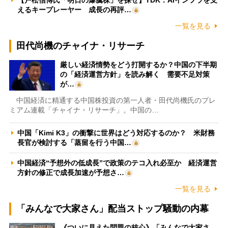
えるキープレーヤー 成長の再評…
一覧を見る
田代尚機のチャイナ・リサーチ
厳しい経済情勢をどう打開するか？中国の下半期
の「経済運営方針」を読み解く 需要不足対策
が…
中国経済に精通する中国株投資の第一人者・田代尚機氏のプレ
ミアム連載「チャイナ・リサーチ」。中国の…
中国「Kimi K3」の衝撃に世界はどう対応するのか？ 米財務
長官が検討する「蒸留を行う中国…
中国経済“予想外の低成長”で政策のテコ入れ必至か 経済運営
方針の修正で成長加速が予想さ…
一覧を見る
「みんなで大家さん」配当ストップ騒動の内幕
《ついに見えた問題の核心》「みんなで大家さ