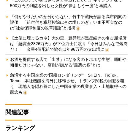
「この恐ろしい株はさっさと手放したい…」キオクシア株で
500万円の利益を出した女性が“夢よもう一度”と再購入
「何がやりたいのか分からない」竹中平蔵氏が語る高市内閣の
評価 「給付付き税額控除はその場しのぎ」いま不可欠なの
は“社会保障制度の改革議論”と指摘
【土俵に埋まるカネ】大の里、豊昇龍が黒星続きの名古屋場所
は「懸賞金2826万円」が下位力士に渡り「今日はみんなで焼肉
だ！」 金星4個配給で協会は年96万円の支出増に
お酒を提供する店で「出禁」になる客のトホホな生態 嘔吐や
粗相だけじゃない、店側が嫌がる“最悪の客”とは
急増する中国企業の“国籍ロンダリング” SHEIN、TikTok、
Temu…本社機能を海外に移転させ、トランプ関税の回避を狙
う 現地人を隠れ蓑にした中国企業の農業参入・土地取得への
懸念も
関連記事
ランキング