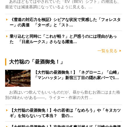
あれほどもてはやされていた「EV（BEV）シフト」の潮流も、
最近では減速基調になっているように見える。…
《雪道の対応力を検証》シビアな状況で実感した「フォレスタ
ー」の真価 「ターボ」と「スト…
乗り込むと同時に「これが軽？」と戸惑うのには理由があっ
た 「日産ルークス」さらなる躍進…
一覧を見る
大竹聡の「昼酒御免！」
【大竹聡の昼酒御免！】「ネグローニ」「山崎」
「マンハッタン」新宿三丁目の隠れ家バーで1…
お酒はいつ飲んでもいいものだが、昼から飲むお酒にはまた格
別の味わいがある――。ライター・作家の大竹…
【大竹聡の昼酒御免！】今の若者は「なめろう」や「キヌカツ
ギ」を知らないって本当？ 昔の…
【大竹聡の昼酒御免！】京急線で多摩川越えて「川崎の大衆酒