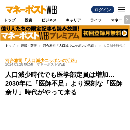
ログイン
トップ
投資
ビジネス
キャリア
ライフ
マネー
トップ
連載・著者
河合雅司「人口減少ニッポンの活路」
人口減少時代でも
河合雅司「人口減少ニッポンの活路」
2024.03.28 06:58
マネーポストWEB
人口減少時代でも医学部定員は増加…
2030年に「医師不足」より深刻な「医師
余り」時代がやって来る
Loaded
:
100.00%
/
Unmute