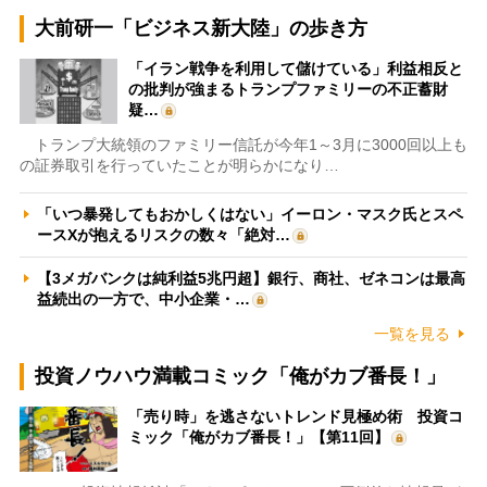
大前研一「ビジネス新大陸」の歩き方
「イラン戦争を利用して儲けている」利益相反と
の批判が強まるトランプファミリーの不正蓄財
疑…
トランプ大統領のファミリー信託が今年1～3月に3000回以上も
の証券取引を行っていたことが明らかになり…
「いつ暴発してもおかしくはない」イーロン・マスク氏とスペ
ースXが抱えるリスクの数々「絶対…
【3メガバンクは純利益5兆円超】銀行、商社、ゼネコンは最高
益続出の一方で、中小企業・…
一覧を見る
投資ノウハウ満載コミック「俺がカブ番長！」
「売り時」を逃さないトレンド見極め術 投資コ
ミック「俺がカブ番長！」【第11回】