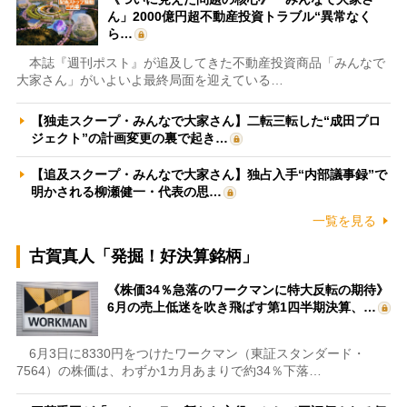
ん」2000億円超不動産投資トラブル“異常なく
ら…
本誌『週刊ポスト』が追及してきた不動産投資商品「みんなで
大家さん」がいよいよ最終局面を迎えている…
【独走スクープ・みんなで大家さん】二転三転した“成田プロ
ジェクト”の計画変更の裏で起き…
【追及スクープ・みんなで大家さん】独占入手“内部議事録”で
明かされる柳瀬健一・代表の思…
一覧を見る
古賀真人「発掘！好決算銘柄」
《株価34％急落のワークマンに特大反転の期待》
6月の売上低迷を吹き飛ばす第1四半期決算、…
6月3日に8330円をつけたワークマン（東証スタンダード・
7564）の株価は、わずか1カ月あまりで約34％下落…