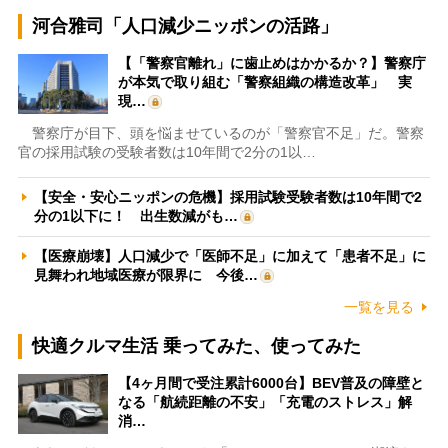
河合雅司「人口減少ニッポンの活路」
【「警察官離れ」に歯止めはかかるか？】警察庁
が本気で取り組む「警察組織の構造改革」 実
現…
警察庁が目下、頭を悩ませているのが「警察官不足」だ。警察
官の採用試験の受験者数は10年間で2分の1以…
【安全・安心ニッポンの危機】採用試験受験者数は10年間で2
分の1以下に！ 出生数減がも…
【医療崩壊】人口減少で「医師不足」に加えて「患者不足」に
見舞われ地域医療が限界に 今後…
一覧を見る
快適クルマ生活 乗ってみた、使ってみた
【4ヶ月間で受注累計6000台】BEV普及の障壁と
なる「航続距離の不安」「充電のストレス」解
消…