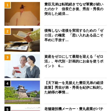
豊臣兄弟は転戦続きでなぜ軍費が続い
1
たのか？ 信長亡き後、秀吉・秀長の
突出した経済…
後悔しない老後を実現するための「ゼ
2
ロ活」の極意 「思い入れある品こそ
早めに手放す…
資産をゼロにして最期を迎える「ゼロ
3
活」、年代別・計画的にお金を使うポ
イント 6…
【天下統一を見据えた豊臣兄弟の経済
4
政策】秀吉が弟・秀長を紀伊に転封し
た納得の事情…
老舗遊技機メーカー・豊丸産業がパチ
5