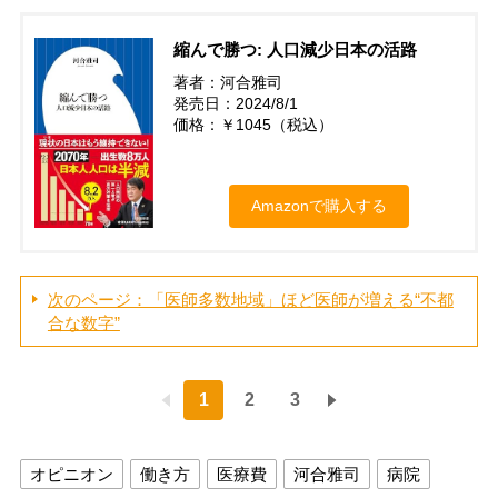
縮んで勝つ: 人口減少日本の活路
著者：河合雅司
発売日：2024/8/1
価格：￥1045（税込）
Amazonで購入する
次のページ：「医師多数地域」ほど医師が増える“不都
合な数字”
1
2
3
オピニオン
働き方
医療費
河合雅司
病院