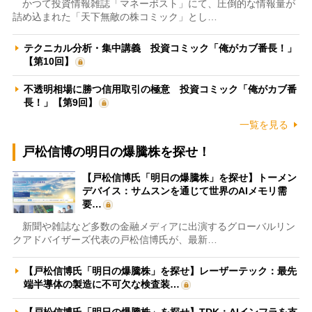
かつて投資情報雑誌「マネーポスト」にて、圧倒的な情報量が
詰め込まれた「天下無敵の株コミック」とし…
テクニカル分析・集中講義 投資コミック「俺がカブ番長！」
【第10回】
不透明相場に勝つ信用取引の極意 投資コミック「俺がカブ番
長！」【第9回】
一覧を見る
戸松信博の明日の爆騰株を探せ！
【戸松信博氏「明日の爆騰株」を探せ】トーメン
デバイス：サムスンを通じて世界のAIメモリ需
要…
新聞や雑誌など多数の金融メディアに出演するグローバルリン
クアドバイザーズ代表の戸松信博氏が、最新…
【戸松信博氏「明日の爆騰株」を探せ】レーザーテック：最先
端半導体の製造に不可欠な検査装…
【戸松信博氏「明日の爆騰株」を探せ】TDK：AIインフラを支