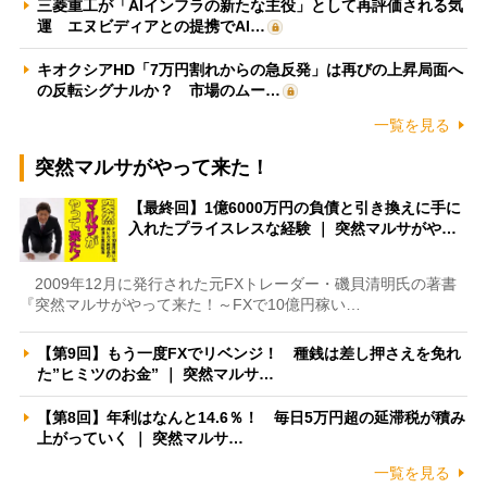
三菱重工が「AIインフラの新たな主役」として再評価される気
運 エヌビディアとの提携でAI…
キオクシアHD「7万円割れからの急反発」は再びの上昇局面へ
の反転シグナルか？ 市場のムー…
一覧を見る
突然マルサがやって来た！
【最終回】1億6000万円の負債と引き換えに手に
入れたプライスレスな経験 ｜ 突然マルサがや…
2009年12月に発行された元FXトレーダー・磯貝清明氏の著書
『突然マルサがやって来た！～FXで10億円稼い…
【第9回】もう一度FXでリベンジ！ 種銭は差し押さえを免れ
た”ヒミツのお金” ｜ 突然マルサ…
【第8回】年利はなんと14.6％！ 毎日5万円超の延滞税が積み
上がっていく ｜ 突然マルサ…
一覧を見る