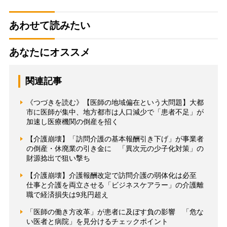
あわせて読みたい
あなたにオススメ
関連記事
《つづきを読む》【医師の地域偏在という大問題】大都
市に医師が集中、地方都市は人口減少で「患者不足」が
加速し医療機関の倒産を招く
【介護崩壊】「訪問介護の基本報酬引き下げ」が事業者
の倒産・休廃業の引き金に 「異次元の少子化対策」の
財源捻出で狙い撃ち
【介護崩壊】介護報酬改定で訪問介護の弱体化は必至
仕事と介護を両立させる「ビジネスケアラー」の介護離
職で経済損失は9兆円超え
「医師の働き方改革」が患者に及ぼす負の影響 「危な
い医者と病院」を見分けるチェックポイント