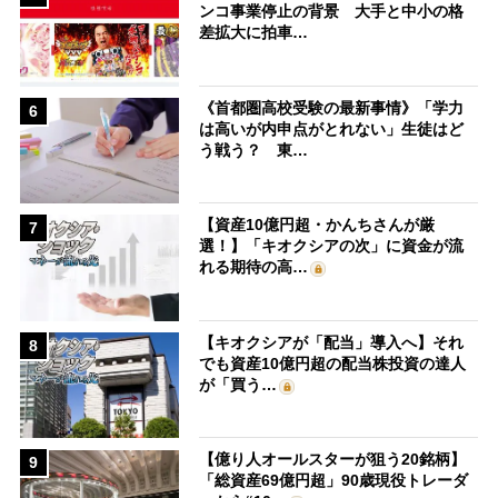
ンコ事業停止の背景 大手と中小の格
差拡大に拍車…
《首都圏高校受験の最新事情》「学力
6
は高いが内申点がとれない」生徒はど
う戦う？ 東…
【資産10億円超・かんちさんが厳
7
選！】「キオクシアの次」に資金が流
れる期待の高…
【キオクシアが「配当」導入へ】それ
8
でも資産10億円超の配当株投資の達人
が「買う…
【億り人オールスターが狙う20銘柄】
9
「総資産69億円超」90歳現役トレーダ