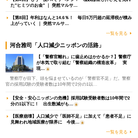
た”ヒミツのお金” ｜ 突然マルサ…
【第8回】年利はなんと14.6％！ 毎日5万円超の延滞税が積み
上がっていく ｜ 突然マルサ…
一覧を見る
河合雅司「人口減少ニッポンの活路」
【「警察官離れ」に歯止めはかかるか？】警察庁
が本気で取り組む「警察組織の構造改革」 実
現…
警察庁が目下、頭を悩ませているのが「警察官不足」だ。警察
官の採用試験の受験者数は10年間で2分の1以…
【安全・安心ニッポンの危機】採用試験受験者数は10年間で2
分の1以下に！ 出生数減がも…
【医療崩壊】人口減少で「医師不足」に加えて「患者不足」に
見舞われ地域医療が限界に 今後…
一覧を見る