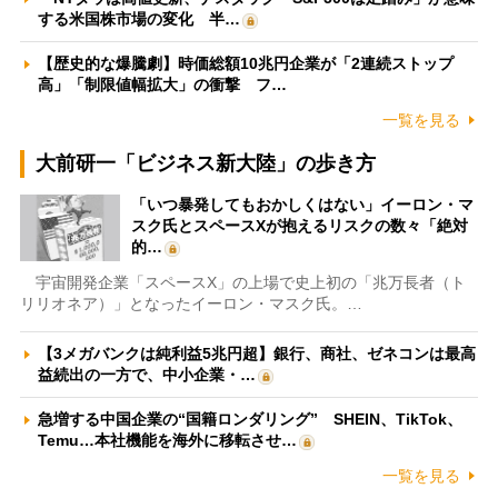
する米国株市場の変化 半…
【歴史的な爆騰劇】時価総額10兆円企業が「2連続ストップ
高」「制限値幅拡大」の衝撃 フ…
一覧を見る
大前研一「ビジネス新大陸」の歩き方
「いつ暴発してもおかしくはない」イーロン・マ
スク氏とスペースXが抱えるリスクの数々「絶対
的…
宇宙開発企業「スペースX」の上場で史上初の「兆万長者（ト
リリオネア）」となったイーロン・マスク氏。…
【3メガバンクは純利益5兆円超】銀行、商社、ゼネコンは最高
益続出の一方で、中小企業・…
急増する中国企業の“国籍ロンダリング” SHEIN、TikTok、
Temu…本社機能を海外に移転させ…
一覧を見る