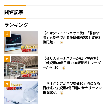
関連記事
ランキング
【キオクシア・ショック後に「株価倍
1
増」も期待できる注目銘柄5選】資産3
億円超・…
【億り人オールスターが狙う20銘柄】
2
「総資産69億円超」90歳現役トレーダ
ーから“10…
「キオクシアが再び株価10万円になる
3
日は遠い」資産3億円超のサラリーマン
投資家が…