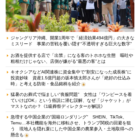
ジャングリア沖縄、開業1周年で「経済効果494億円」の大きな
ミスリード 事業の苦戦を覆い隠す“不透明すぎる巨大な数字”
お酒を提供する店で「出禁」になる客のトホホな生態 嘔吐や
粗相だけじゃない、店側が嫌がる“最悪の客”とは
キオクシアなどAI関連株に資金集中で“割安になった成長株”に
投資妙味 資産1.5億円超の坂本慎太郎さんが「絶好の仕込み
時」と考える防衛・食品銘柄を紹介
猛暑のお葬式で悩ましい“喪服問題” 女性は「ワンピースを着
ていけばOK」という俗説に潜む誤解、なぜ「ジャケット」が
マストなのか？《1級葬祭ディレクターが解説》
急増する中国企業の“国籍ロンダリング” SHEIN、TikTok、
Temu…本社機能を海外に移転させ、トランプ関税の回避を狙
う 現地人を隠れ蓑にした中国企業の農業参入・土地取得への
懸念も