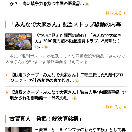
か？ 高い競争力を持つ中国の医薬品…
一覧を見る
「みんなで大家さん」配当ストップ騒動の内幕
《ついに見えた問題の核心》「みんなで大家さ
ん」2000億円超不動産投資トラブル“異常なく
ら…
本誌『週刊ポスト』が追及してきた不動産投資商品「みんなで
大家さん」がいよいよ最終局面を迎えている…
【独走スクープ・みんなで大家さん】二転三転した“成田プロ
ジェクト”の計画変更の裏で起き…
【追及スクープ・みんなで大家さん】独占入手“内部議事録”で
明かされる柳瀬健一・代表の思…
一覧を見る
古賀真人「発掘！好決算銘柄」
三菱重工が「AIインフラの新たな主役」として再