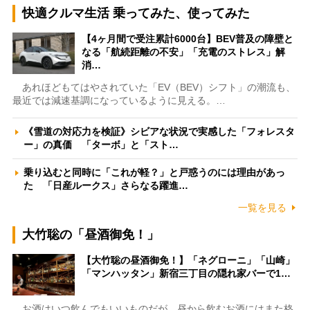
快適クルマ生活 乗ってみた、使ってみた
【4ヶ月間で受注累計6000台】BEV普及の障壁と
なる「航続距離の不安」「充電のストレス」解
消…
あれほどもてはやされていた「EV（BEV）シフト」の潮流も、
最近では減速基調になっているように見える。…
《雪道の対応力を検証》シビアな状況で実感した「フォレスタ
ー」の真価 「ターボ」と「スト…
乗り込むと同時に「これが軽？」と戸惑うのには理由があっ
た 「日産ルークス」さらなる躍進…
一覧を見る
大竹聡の「昼酒御免！」
【大竹聡の昼酒御免！】「ネグローニ」「山崎」
「マンハッタン」新宿三丁目の隠れ家バーで1…
お酒はいつ飲んでもいいものだが、昼から飲むお酒にはまた格