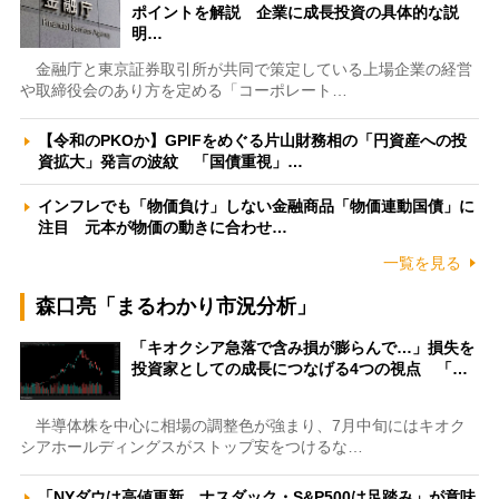
ポイントを解説 企業に成長投資の具体的な説
明…
金融庁と東京証券取引所が共同で策定している上場企業の経営
や取締役会のあり方を定める「コーポレート…
【令和のPKOか】GPIFをめぐる片山財務相の「円資産への投
資拡大」発言の波紋 「国債重視」…
インフレでも「物価負け」しない金融商品「物価連動国債」に
注目 元本が物価の動きに合わせ…
一覧を見る
森口亮「まるわかり市況分析」
「キオクシア急落で含み損が膨らんで…」損失を
投資家としての成長につなげる4つの視点 「…
半導体株を中心に相場の調整色が強まり、7月中旬にはキオク
シアホールディングスがストップ安をつけるな…
「NYダウは高値更新、ナスダック・S&P500は足踏み」が意味