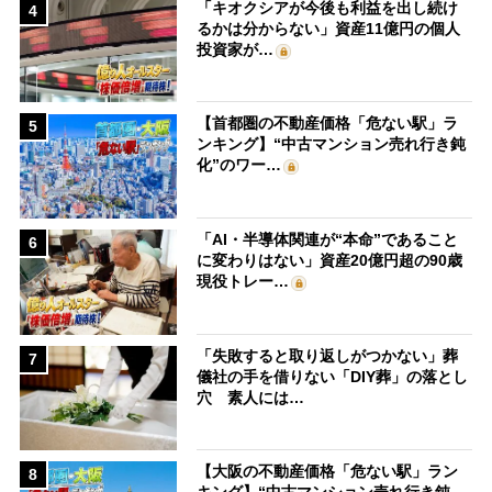
「キオクシアが今後も利益を出し続け
4
るかは分からない」資産11億円の個人
投資家が…
【首都圏の不動産価格「危ない駅」ラ
5
ンキング】“中古マンション売れ行き鈍
化”のワー…
「AI・半導体関連が“本命”であること
6
に変わりはない」資産20億円超の90歳
現役トレー…
「失敗すると取り返しがつかない」葬
7
儀社の手を借りない「DIY葬」の落とし
穴 素人には…
【大阪の不動産価格「危ない駅」ラン
8