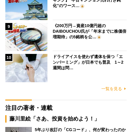
キング】“中古マンション売れ行き鈍
化”のワース…
《200万円→資産10億円超の
9
DAIBOUCHOU氏が「年末までに株価倍
増期待」の5銘柄を公…
ドライアイスを使わず遺体を保つ「エ
10
ンバーミング」が日本でも普及 1～2
週間は問…
一覧を見る
注目の著者・連載
藤川里絵「さあ、投資を始めよう！」
5年ぶり改訂の「CGコード」、何が変わったのか