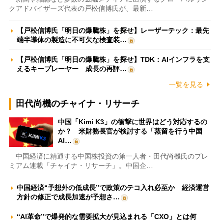
クアドバイザーズ代表の戸松信博氏が、最新…
【戸松信博氏「明日の爆騰株」を探せ】レーザーテック：最先
端半導体の製造に不可欠な検査装…
【戸松信博氏「明日の爆騰株」を探せ】TDK：AIインフラを支
えるキープレーヤー 成長の再評…
一覧を見る
田代尚機のチャイナ・リサーチ
中国「Kimi K3」の衝撃に世界はどう対応するの
か？ 米財務長官が検討する「蒸留を行う中国
AI…
中国経済に精通する中国株投資の第一人者・田代尚機氏のプレ
ミアム連載「チャイナ・リサーチ」。中国企…
中国経済“予想外の低成長”で政策のテコ入れ必至か 経済運営
方針の修正で成長加速が予想さ…
“AI革命”で爆発的な需要拡大が見込まれる「CXO」とは何