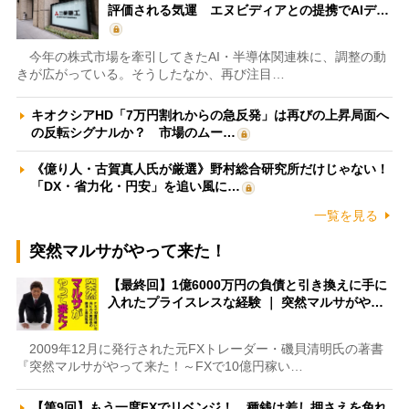
評価される気運 エヌビディアとの提携でAIデ…
今年の株式市場を牽引してきたAI・半導体関連株に、調整の動
きが広がっている。そうしたなか、再び注目…
キオクシアHD「7万円割れからの急反発」は再びの上昇局面へ
の反転シグナルか？ 市場のムー…
《億り人・古賀真人氏が厳選》野村総合研究所だけじゃない！
「DX・省力化・円安」を追い風に…
一覧を見る
突然マルサがやって来た！
【最終回】1億6000万円の負債と引き換えに手に
入れたプライスレスな経験 ｜ 突然マルサがや…
2009年12月に発行された元FXトレーダー・磯貝清明氏の著書
『突然マルサがやって来た！～FXで10億円稼い…
【第9回】もう一度FXでリベンジ！ 種銭は差し押さえを免れ