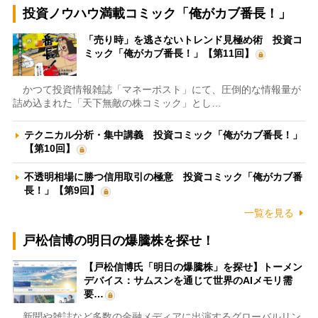
投資ノウハウ満載コミック「俺がカブ番長！」
「売り時」を逃さないトレンド見極め術 投資コ
ミック「俺がカブ番長！」【第11回】
かつて投資情報雑誌「マネーポスト」にて、圧倒的な情報量が
詰め込まれた「天下無敵の株コミック」とし…
テクニカル分析・集中講義 投資コミック「俺がカブ番長！」
【第10回】
不透明相場に勝つ信用取引の極意 投資コミック「俺がカブ番
長！」【第9回】
一覧を見る
戸松信博の明日の爆騰株を探せ！
【戸松信博氏「明日の爆騰株」を探せ】トーメン
デバイス：サムスンを通じて世界のAIメモリ需
要…
新聞や雑誌など多数の金融メディアに出演するグローバルリン