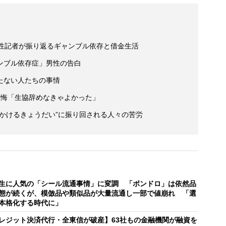
女性記者が振り返るギャンブル依存と借金生活
ンブル依存症」男性の告白
たない人たちの事情
の後悔「生協辞めなきゃよかった」
かけるきょうだい”に振り回される人々の苦労
生に人気の「シール流通事情」に変調 「ボンドロ」は依然品
態が続くが、模倣品や類似品が大量流通し一部で値崩れ 「選
本格化する時代に」
レジット決済代行・全東信が破産】63社もの金融機関が融資を