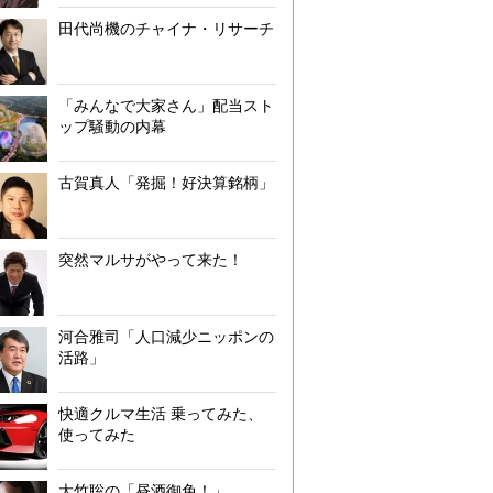
田代尚機のチャイナ・リサーチ
「みんなで大家さん」配当スト
ップ騒動の内幕
古賀真人「発掘！好決算銘柄」
突然マルサがやって来た！
河合雅司「人口減少ニッポンの
活路」
快適クルマ生活 乗ってみた、
使ってみた
大竹聡の「昼酒御免！」