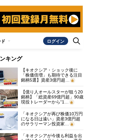
ンド
ログイン
ンキング
【キオクシア・ショック後に
「株価倍増」も期待できる注目
銘柄5選】資産3億円超…
【億り人オールスターが狙う20
銘柄】「総資産69億円超」90歳
現役トレーダーから“1…
「キオクシアが再び株価10万円
になる日は遠い」資産3億円超
のサラリーマン投資家…
「キオクシアが今後も利益を出