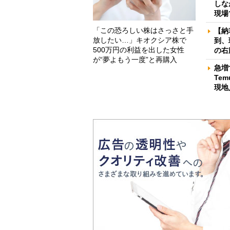
しな
現場
「この恐ろしい株はさっさと手
【納
放したい…」キオクシア株で
到、
500万円の利益を出した女性
の右
が“夢よもう一度”と再購入
急増
Te
現地