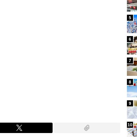
Loaded
:
100.00%
/
5
6
7
8
9
10