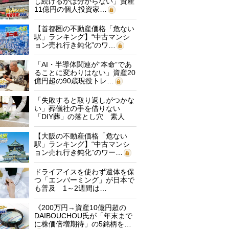
し続けるかは分からない」資産
11億円の個人投資家…
【首都圏の不動産価格「危ない
駅」ランキング】“中古マンシ
ョン売れ行き鈍化”のワ…
「AI・半導体関連が“本命”であ
ることに変わりはない」資産20
億円超の90歳現役トレ…
「失敗すると取り返しがつかな
い」葬儀社の手を借りない
「DIY葬」の落とし穴 素人
に…
【大阪の不動産価格「危ない
駅」ランキング】“中古マンシ
ョン売れ行き鈍化”のワー…
ドライアイスを使わず遺体を保
つ「エンバーミング」が日本で
も普及 1～2週間は…
《200万円→資産10億円超の
DAIBOUCHOU氏が「年末まで
に株価倍増期待」の5銘柄を…