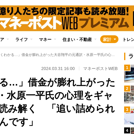
ア
ライフ
マネー
住まい・不動産
家計
トレ
「なんとなくわかる…」借金が膨れ上がった大谷翔平の元通訳・水原一平氏の心理をギャンブル好き男性が読み解く 「追い詰められるほど楽しくなるんです」
ラ
1
2024.03.31 16:00
マネーポストWEB
る…」借金が膨れ上がった
2
・水原一平氏の心理をギャ
読み解く 「追い詰められ
3
んです」
4