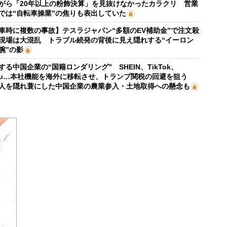
がら「20年以上の粉飾決算」を見抜けなかったカラクリ 営業
では“自転車操業”の焦りも表出していた
車時に複数の事故】テスラジャパン“多額のEV補助金”で注文殺
現場は大混乱 トラブル続発の背後に見え隠れする“イーロン
腕”の影
する中国企業の“国籍ロンダリング” SHEIN、TikTok、
mu…本社機能を海外に移転させ、トランプ関税の回避を狙う
人を隠れ蓑にした中国企業の農業参入・土地取得への懸念も