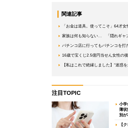
関連記事
「お金は道具。使ってこそ」64才
家族は何も知らない… 「隠れギャ
パチンコ店に行ってもパチンコを打
16歳で宝くじ2.5億円当せん女性
【私はこれで絶縁しました】“迷惑を
注目TOPIC
小学
薄状
別が
【ク