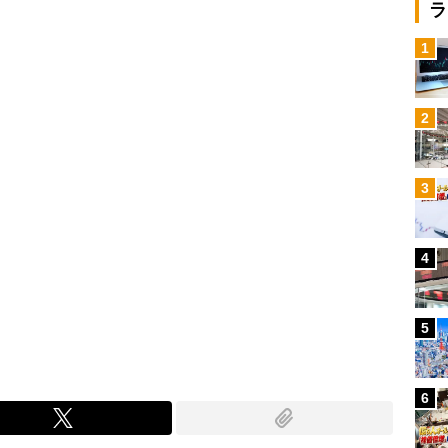
Loaded
:
ラ
100.00%
/
1
2
3
4
5
6