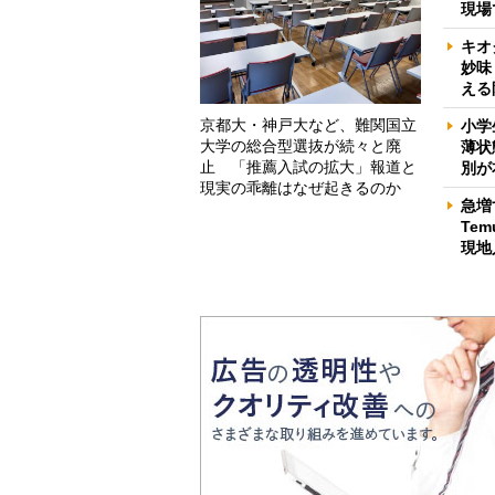
現場
キオ
妙味
える
京都大・神戸大など、難関国立
小学
大学の総合型選抜が続々と廃
薄状
止 「推薦入試の拡大」報道と
別が
現実の乖離はなぜ起きるのか
急増
Te
現地