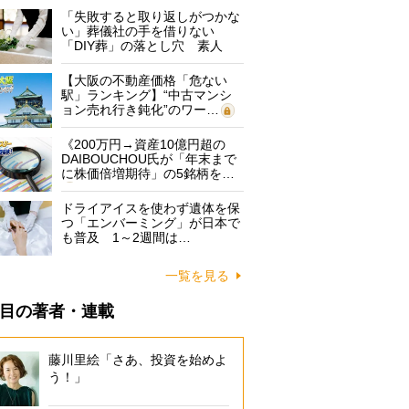
「失敗すると取り返しがつかな
い」葬儀社の手を借りない
「DIY葬」の落とし穴 素人
に…
【大阪の不動産価格「危ない
駅」ランキング】“中古マンシ
ョン売れ行き鈍化”のワー…
《200万円→資産10億円超の
DAIBOUCHOU氏が「年末まで
に株価倍増期待」の5銘柄を…
ドライアイスを使わず遺体を保
つ「エンバーミング」が日本で
も普及 1～2週間は…
一覧を見る
目の著者・連載
藤川里絵「さあ、投資を始めよ
う！」