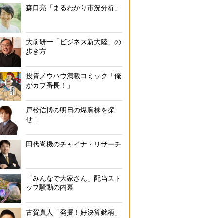
森口亮「まるわかり市況分析」
大前研一「ビジネス新大陸」の
歩き方
投資ノウハウ満載コミック「俺
がカブ番長！」
戸松信博の明日の爆騰株を探
せ！
田代尚機のチャイナ・リサーチ
「みんなで大家さん」配当スト
ップ騒動の内幕
古賀真人「発掘！好決算銘柄」