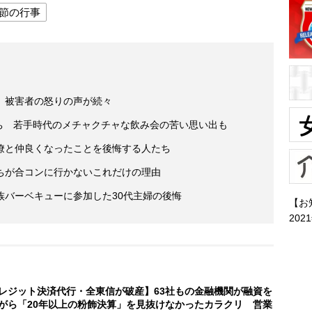
節の行事
 被害者の怒りの声が続々
たち 若手時代のメチャクチャな飲み会の苦い思い出も
僚と仲良くなったことを後悔する人たち
ちが合コンに行かないこれだけの理由
族バーベキューに参加した30代主婦の後悔
【お
202
レジット決済代行・全東信が破産】63社もの金融機関が融資を
がら「20年以上の粉飾決算」を見抜けなかったカラクリ 営業