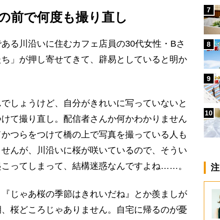
7
の前で何度も撮り直し
ある川沿いに住むカフェ店員の30代女性・Bさ
8
たち」が押し寄せてきて、辟易としていると明か
9
んでしょうけど、自分がきれいに写っていないと
10
つけて撮り直し。配信者さんか何かわかりません
てかつらをつけて橋の上で写真を撮っている人も
ませんが、川沿いに桜が咲いているので、そうい
起こってしまって、結構迷惑なんですよね……。
注
『じゃあ桜の季節はきれいだね』とか羨ましが
期、桜どころじゃありません。自宅に帰るのが憂