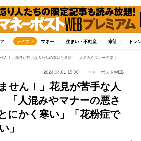
ア
ライフ
マネー
住まい・不動産
家計
トレ
「誘われても行きません！」花見が苦手な人たちの本音と事情 「人混みやマナーの悪さに気が滅入る」「とにかく寒い」「花粉症でそれどころじゃない」
2024.04.01 15:00
マネーポストWEB
ません！」花見が苦手な人
 「人混みやマナーの悪さ
とにかく寒い」「花粉症で
い」