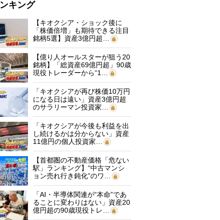
ンキング
【キオクシア・ショック後に
「株価倍増」も期待できる注目
銘柄5選】資産3億円超…
【億り人オールスターが狙う20
銘柄】「総資産69億円超」90歳
現役トレーダーから“1…
「キオクシアが再び株価10万円
になる日は遠い」資産3億円超
のサラリーマン投資家…
「キオクシアが今後も利益を出
し続けるかは分からない」資産
11億円の個人投資家…
【首都圏の不動産価格「危ない
駅」ランキング】“中古マンシ
ョン売れ行き鈍化”のワ…
「AI・半導体関連が“本命”であ
ることに変わりはない」資産20
億円超の90歳現役トレ…