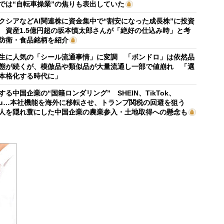
では“自転車操業”の焦りも表出していた
クシアなどAI関連株に資金集中で“割安になった成長株”に投資
 資産1.5億円超の坂本慎太郎さんが「絶好の仕込み時」と考
防衛・食品銘柄を紹介
生に人気の「シール流通事情」に変調 「ボンドロ」は依然品
態が続くが、模倣品や類似品が大量流通し一部で値崩れ 「選
本格化する時代に」
する中国企業の“国籍ロンダリング” SHEIN、TikTok、
mu…本社機能を海外に移転させ、トランプ関税の回避を狙う
人を隠れ蓑にした中国企業の農業参入・土地取得への懸念も