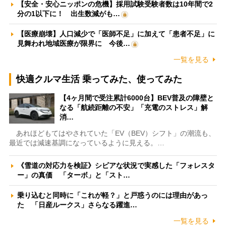
【安全・安心ニッポンの危機】採用試験受験者数は10年間で2
分の1以下に！ 出生数減がも…
【医療崩壊】人口減少で「医師不足」に加えて「患者不足」に
見舞われ地域医療が限界に 今後…
一覧を見る
快適クルマ生活 乗ってみた、使ってみた
【4ヶ月間で受注累計6000台】BEV普及の障壁と
なる「航続距離の不安」「充電のストレス」解
消…
あれほどもてはやされていた「EV（BEV）シフト」の潮流も、
最近では減速基調になっているように見える。…
《雪道の対応力を検証》シビアな状況で実感した「フォレスタ
ー」の真価 「ターボ」と「スト…
乗り込むと同時に「これが軽？」と戸惑うのには理由があっ
た 「日産ルークス」さらなる躍進…
一覧を見る