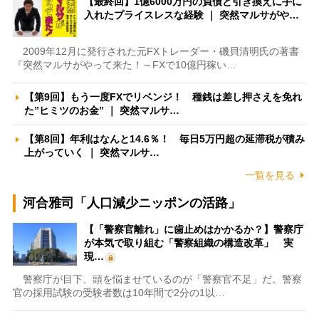
【最終回】1億6000万円の負債と引き換えに手に
入れたプライスレスな経験 ｜ 突然マルサがや…
2009年12月に発行された元FXトレーダー・磯貝清明氏の著書
『突然マルサがやって来た！～FXで10億円稼い…
【第9回】もう一度FXでリベンジ！ 種銭は差し押さえを免れ
た”ヒミツのお金” ｜ 突然マルサ…
【第8回】年利はなんと14.6％！ 毎日5万円超の延滞税が積み
上がっていく ｜ 突然マルサ…
一覧を見る
河合雅司「人口減少ニッポンの活路」
【「警察官離れ」に歯止めはかかるか？】警察庁
が本気で取り組む「警察組織の構造改革」 実
現…
警察庁が目下、頭を悩ませているのが「警察官不足」だ。警察
官の採用試験の受験者数は10年間で2分の1以…