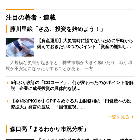
注目の著者・連載
藤川里絵「さあ、投資を始めよう！」
【資産運用】大災害時に慌てないために平時から
備えておきたい3つのポイント「資産の棚卸し…
大規模な災害が起きると、株式市場が大きく動いたり、取引環
境が不安定になったりすることがある。一方…
5年ぶり改訂の「CGコード」、何が変わったのかポイントを解
説 企業に成長投資の具体的な説…
【令和のPKOか】GPIFをめぐる片山財務相の「円資産への投
資拡大」発言の波紋 「国債重視」…
一覧を見る
森口亮「まるわかり市況分析」