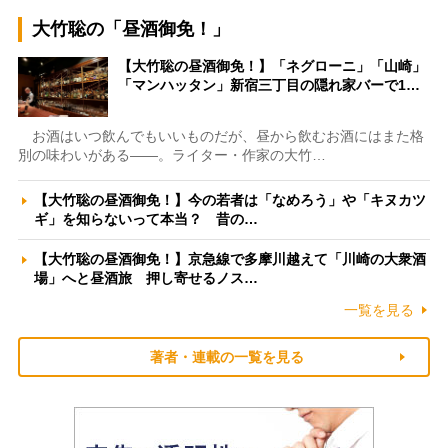
大竹聡の「昼酒御免！」
【大竹聡の昼酒御免！】「ネグローニ」「山崎」
「マンハッタン」新宿三丁目の隠れ家バーで1…
お酒はいつ飲んでもいいものだが、昼から飲むお酒にはまた格
別の味わいがある――。ライター・作家の大竹…
【大竹聡の昼酒御免！】今の若者は「なめろう」や「キヌカツ
ギ」を知らないって本当？ 昔の…
【大竹聡の昼酒御免！】京急線で多摩川越えて「川崎の大衆酒
場」へと昼酒旅 押し寄せるノス…
一覧を見る
著者・連載の一覧を見る