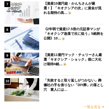
【資産10億円超・かんちさんが厳
7
選！】「キオクシアの次」に資金が流
れる期待の高…
《2年弱で資産17.5倍の元証券マンが
8
「キオクシア急落で次に狙う」5銘柄を
公開》10…
【資産11億円マック・チェリーさん厳
9
選「キオクシア・ショック」後に大化
け期待4銘…
「失敗すると取り返しがつかない」葬
10
儀社の手を借りない「DIY葬」の落とし
穴 素人には…
一覧を見る