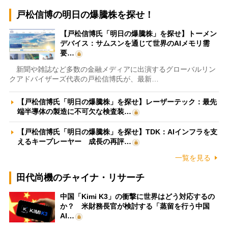
戸松信博の明日の爆騰株を探せ！
【戸松信博氏「明日の爆騰株」を探せ】トーメン
デバイス：サムスンを通じて世界のAIメモリ需
要…
新聞や雑誌など多数の金融メディアに出演するグローバルリン
クアドバイザーズ代表の戸松信博氏が、最新…
【戸松信博氏「明日の爆騰株」を探せ】レーザーテック：最先
端半導体の製造に不可欠な検査装…
【戸松信博氏「明日の爆騰株」を探せ】TDK：AIインフラを支
えるキープレーヤー 成長の再評…
一覧を見る
田代尚機のチャイナ・リサーチ
中国「Kimi K3」の衝撃に世界はどう対応するの
か？ 米財務長官が検討する「蒸留を行う中国
AI…