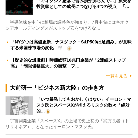
「キオクシア急落で含み損が膨らんで…」損失を
投資家としての成長につなげる4つの視点 「…
半導体株を中心に相場の調整色が強まり、7月中旬にはキオク
シアホールディングスがストップ安をつけるな…
「NYダウは高値更新、ナスダック・S&P500は足踏み」が意味
する米国株市場の変化 半…
【歴史的な爆騰劇】時価総額10兆円企業が「2連続ストップ
高」「制限値幅拡大」の衝撃 フ…
一覧を見る
大前研一「ビジネス新大陸」の歩き方
「いつ暴発してもおかしくはない」イーロン・マ
スク氏とスペースXが抱えるリスクの数々「絶対
的…
宇宙開発企業「スペースX」の上場で史上初の「兆万長者（ト
リリオネア）」となったイーロン・マスク氏。…