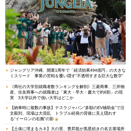
ジャングリア沖縄、開業1周年で「経済効果494億円」の大きな
ミスリード 事業の苦戦を覆い隠す“不透明すぎる巨大な数字”
《商社の大学別就職者数ランキングを解剖》三菱商事、三井物
産、住友商事への就職者は「東大・早大・慶大で約6割」の現
実 3大学以外で強い大学はどこか
【納車時に複数の事故】テスラジャパン“多額のEV補助金”で注
文殺到、現場は大混乱 トラブル続発の背後に見え隠れす
る“イーロンの右腕”の影
【土俵に埋まるカネ】大の里、豊昇龍が黒星続きの名古屋場所