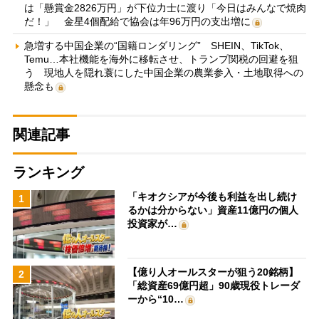
は「懸賞金2826万円」が下位力士に渡り「今日はみんなで焼肉
だ！」 金星4個配給で協会は年96万円の支出増に
急増する中国企業の“国籍ロンダリング” SHEIN、TikTok、
Temu…本社機能を海外に移転させ、トランプ関税の回避を狙
う 現地人を隠れ蓑にした中国企業の農業参入・土地取得への
懸念も
関連記事
ランキング
「キオクシアが今後も利益を出し続け
1
るかは分からない」資産11億円の個人
投資家が…
【億り人オールスターが狙う20銘柄】
2
「総資産69億円超」90歳現役トレーダ
ーから“10…