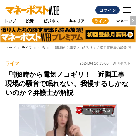
ログイン
トップ
投資
ビジネス
キャリア
ライフ
マネー
トップ
ライフ
生活
「朝8時から電気ノコギリ！」近隣工事現場の騒音で眠
ライフ
2024.04.10 15:00
週刊ポスト
「朝8時から電気ノコギリ！」近隣工事
現場の騒音で眠れない、我慢するしかな
いのか？弁護士が解説
もっと見る
arrow_forward_ios