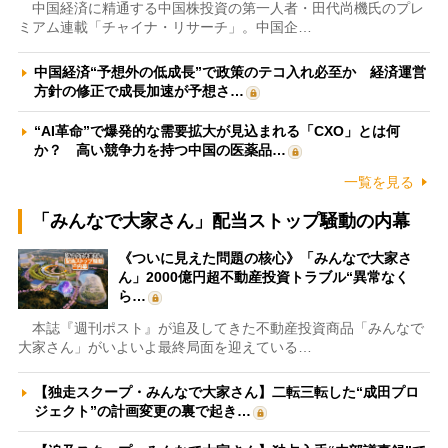
中国経済に精通する中国株投資の第一人者・田代尚機氏のプレ
ミアム連載「チャイナ・リサーチ」。中国企…
中国経済“予想外の低成長”で政策のテコ入れ必至か 経済運営
方針の修正で成長加速が予想さ…
“AI革命”で爆発的な需要拡大が見込まれる「CXO」とは何
か？ 高い競争力を持つ中国の医薬品…
一覧を見る
「みんなで大家さん」配当ストップ騒動の内幕
《ついに見えた問題の核心》「みんなで大家さ
ん」2000億円超不動産投資トラブル“異常なく
ら…
本誌『週刊ポスト』が追及してきた不動産投資商品「みんなで
大家さん」がいよいよ最終局面を迎えている…
【独走スクープ・みんなで大家さん】二転三転した“成田プロ
ジェクト”の計画変更の裏で起き…