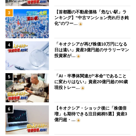
【首都圏の不動産価格「危ない駅」ラ
3
ンキング】“中古マンション売れ行き鈍
化”のワー…
「キオクシアが再び株価10万円になる
4
日は遠い」資産3億円超のサラリーマン
投資家が…
「AI・半導体関連が“本命”であること
5
に変わりはない」資産20億円超の90歳
現役トレー…
【キオクシア・ショック後に「株価倍
6
増」も期待できる注目銘柄5選】資産3
億円超・…