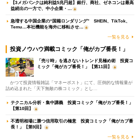
【3メガバンクは純利益5兆円超】銀行、商社、ゼネコンは最高
益続出の一方で、中小企業・…
急増する中国企業の“国籍ロンダリング” SHEIN、TikTok、
Temu…本社機能を海外に移転させ…
一覧を見る
投資ノウハウ満載コミック「俺がカブ番長！」
「売り時」を逃さないトレンド見極め術 投資コ
ミック「俺がカブ番長！」【第11回】
かつて投資情報雑誌「マネーポスト」にて、圧倒的な情報量が
詰め込まれた「天下無敵の株コミック」とし…
テクニカル分析・集中講義 投資コミック「俺がカブ番長！」
【第10回】
不透明相場に勝つ信用取引の極意 投資コミック「俺がカブ番
長！」【第9回】
一覧を見る