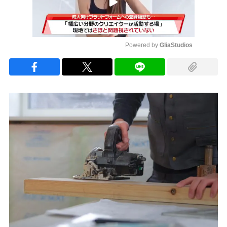
Powered by 
GliaStudios
Mute