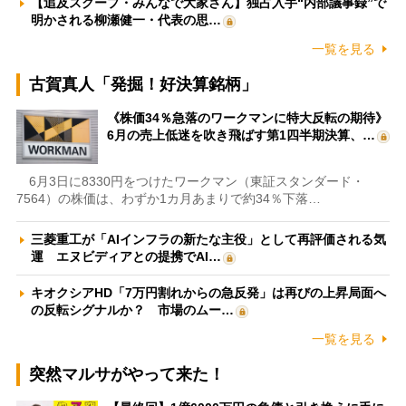
【追及スクープ・みんなで大家さん】独占入手“内部議事録”で
明かされる柳瀬健一・代表の思…
一覧を見る
古賀真人「発掘！好決算銘柄」
《株価34％急落のワークマンに特大反転の期待》
6月の売上低迷を吹き飛ばす第1四半期決算、…
6月3日に8330円をつけたワークマン（東証スタンダード・
7564）の株価は、わずか1カ月あまりで約34％下落…
三菱重工が「AIインフラの新たな主役」として再評価される気
運 エヌビディアとの提携でAI…
キオクシアHD「7万円割れからの急反発」は再びの上昇局面へ
の反転シグナルか？ 市場のムー…
一覧を見る
突然マルサがやって来た！