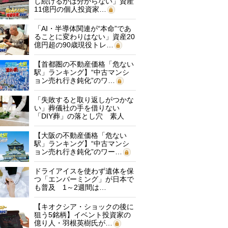
し続けるかは分からない」資産
11億円の個人投資家…
「AI・半導体関連が“本命”であ
ることに変わりはない」資産20
億円超の90歳現役トレ…
【首都圏の不動産価格「危ない
駅」ランキング】“中古マンシ
ョン売れ行き鈍化”のワ…
「失敗すると取り返しがつかな
い」葬儀社の手を借りない
「DIY葬」の落とし穴 素人
に…
【大阪の不動産価格「危ない
駅」ランキング】“中古マンシ
ョン売れ行き鈍化”のワー…
ドライアイスを使わず遺体を保
つ「エンバーミング」が日本で
も普及 1～2週間は…
【キオクシア・ショックの後に
狙う5銘柄】イベント投資家の
億り人・羽根英樹氏が…