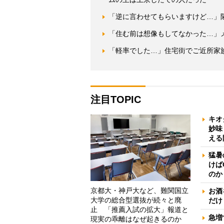
「逆に言わせてもらいますけど…」
「住む前は想像もしてなかった…」
「軽率でした…」住宅街でご近所家
注目TOPIC
キオ
妙味
える
猛暑
けば
のか
京都大・神戸大など、難関国立
お酒
大学の総合型選抜が続々と廃
だけ
止 「推薦入試の拡大」報道と
急増
現実の乖離はなぜ起きるのか