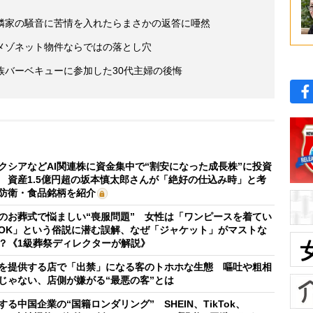
隣家の騒音に苦情を入れたらまさかの返答に唖然
メゾネット物件ならではの落とし穴
族バーベキューに参加した30代主婦の後悔
クシアなどAI関連株に資金集中で“割安になった成長株”に投資
 資産1.5億円超の坂本慎太郎さんが「絶好の仕込み時」と考
防衛・食品銘柄を紹介
のお葬式で悩ましい“喪服問題” 女性は「ワンピースを着てい
OK」という俗説に潜む誤解、なぜ「ジャケット」がマストな
？《1級葬祭ディレクターが解説》
を提供する店で「出禁」になる客のトホホな生態 嘔吐や粗相
じゃない、店側が嫌がる“最悪の客”とは
する中国企業の“国籍ロンダリング” SHEIN、TikTok、