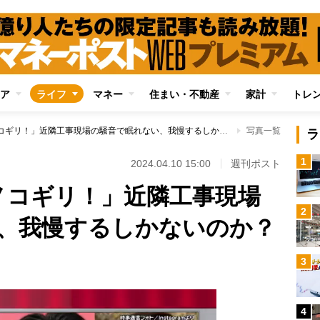
ア
ライフ
マネー
住まい・不動産
家計
トレ
「朝8時から電気ノコギリ！」近隣工事現場の騒音で眠れない、我慢するしかないのか？弁護士が解説
写真一覧
ラ
1
2024.04.10 15:00
週刊ポスト
ノコギリ！」近隣工事現場
2
、我慢するしかないのか？
3
4