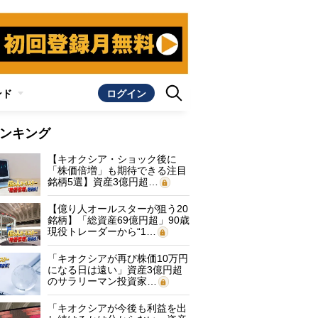
ンド
ログイン
ンキング
【キオクシア・ショック後に
「株価倍増」も期待できる注目
銘柄5選】資産3億円超…
【億り人オールスターが狙う20
銘柄】「総資産69億円超」90歳
現役トレーダーから“1…
「キオクシアが再び株価10万円
になる日は遠い」資産3億円超
のサラリーマン投資家…
「キオクシアが今後も利益を出