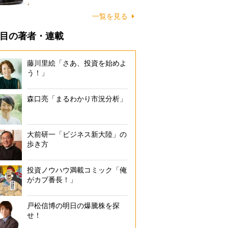
一覧を見る
目の著者・連載
藤川里絵「さあ、投資を始めよ
う！」
森口亮「まるわかり市況分析」
大前研一「ビジネス新大陸」の
歩き方
投資ノウハウ満載コミック「俺
がカブ番長！」
戸松信博の明日の爆騰株を探
せ！