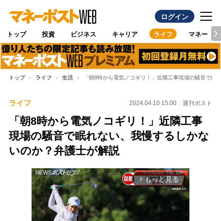
ログイン
トップ
投資
ビジネス
キャリア
ライフ
マネー
トップ
ライフ
生活
「朝8時から電気ノコギリ！」近隣工事現場の騒音で眠
ライフ
2024.04.10 15:00
週刊ポスト
「朝8時から電気ノコギリ！」近隣工事
現場の騒音で眠れない、我慢するしかな
いのか？弁護士が解説
もっと見る
arrow_forward_ios