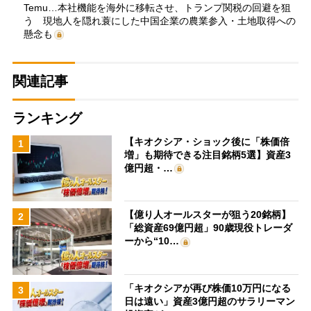
Temu…本社機能を海外に移転させ、トランプ関税の回避を狙
う 現地人を隠れ蓑にした中国企業の農業参入・土地取得への
懸念も
関連記事
ランキング
【キオクシア・ショック後に「株価倍
1
増」も期待できる注目銘柄5選】資産3
億円超・…
【億り人オールスターが狙う20銘柄】
2
「総資産69億円超」90歳現役トレーダ
ーから“10…
「キオクシアが再び株価10万円になる
3
日は遠い」資産3億円超のサラリーマン