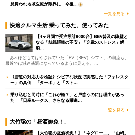
見舞われ地域医療が限界に 今後…
一覧を見る
快適クルマ生活 乗ってみた、使ってみた
【4ヶ月間で受注累計6000台】BEV普及の障壁と
なる「航続距離の不安」「充電のストレス」解
消…
あれほどもてはやされていた「EV（BEV）シフト」の潮流も、
最近では減速基調になっているように見える。…
《雪道の対応力を検証》シビアな状況で実感した「フォレスタ
ー」の真価 「ターボ」と「スト…
乗り込むと同時に「これが軽？」と戸惑うのには理由があっ
た 「日産ルークス」さらなる躍進…
一覧を見る
大竹聡の「昼酒御免！」
【大竹聡の昼酒御免！】「ネグローニ」「山崎」