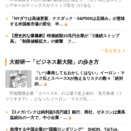
シアホールディングスがストップ安をつけるな…
「NYダウは高値更新、ナスダック・S&P500は足踏み」が意味
する米国株市場の変化 半…
【歴史的な爆騰劇】時価総額10兆円企業が「2連続ストップ
高」「制限値幅拡大」の衝撃 フ…
一覧を見る
大前研一「ビジネス新大陸」の歩き方
「いつ暴発してもおかしくはない」イーロン・マ
スク氏とスペースXが抱えるリスクの数々「絶対
的…
宇宙開発企業「スペースX」の上場で史上初の「兆万長者（ト
リリオネア）」となったイーロン・マスク氏。…
【3メガバンクは純利益5兆円超】銀行、商社、ゼネコンは最高
益続出の一方で、中小企業・…
急増する中国企業の“国籍ロンダリング” SHEIN、TikTok、