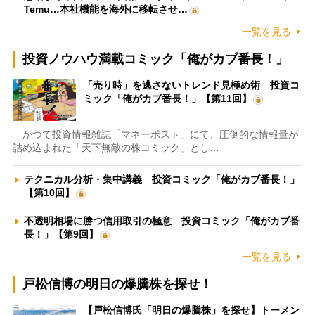
Temu…本社機能を海外に移転させ…
一覧を見る
投資ノウハウ満載コミック「俺がカブ番長！」
「売り時」を逃さないトレンド見極め術 投資コ
ミック「俺がカブ番長！」【第11回】
かつて投資情報雑誌「マネーポスト」にて、圧倒的な情報量が
詰め込まれた「天下無敵の株コミック」とし…
テクニカル分析・集中講義 投資コミック「俺がカブ番長！」
【第10回】
不透明相場に勝つ信用取引の極意 投資コミック「俺がカブ番
長！」【第9回】
一覧を見る
戸松信博の明日の爆騰株を探せ！
【戸松信博氏「明日の爆騰株」を探せ】トーメン