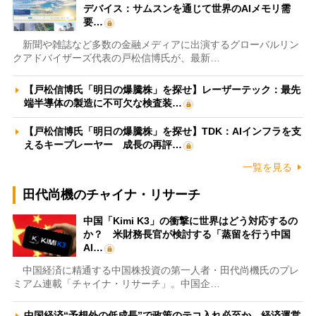
デバイス：サムスンを通じて世界のAIメモリ需
要…
新聞や雑誌など多数の金融メディアに出演するグローバルリン
クアドバイザーズ代表の戸松信博氏が、最新…
【戸松信博氏「明日の爆騰株」を探せ】レーザーテック：最先
端半導体の製造に不可欠な検査装…
【戸松信博氏「明日の爆騰株」を探せ】TDK：AIインフラを支
えるキープレーヤー 成長の再評…
一覧を見る
田代尚機のチャイナ・リサーチ
中国「Kimi K3」の衝撃に世界はどう対応するの
か？ 米財務長官が検討する「蒸留を行う中国
AI…
中国経済に精通する中国株投資の第一人者・田代尚機氏のプレ
ミアム連載「チャイナ・リサーチ」。中国企…
中国経済“予想外の低成長”で政策のテコ入れ必至か 経済運営