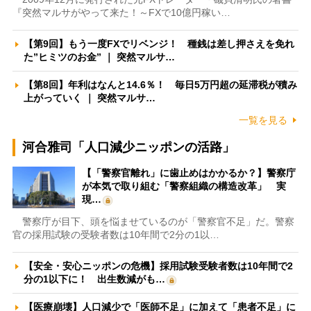
『突然マルサがやって来た！～FXで10億円稼い…
【第9回】もう一度FXでリベンジ！ 種銭は差し押さえを免れ
た”ヒミツのお金” ｜ 突然マルサ…
【第8回】年利はなんと14.6％！ 毎日5万円超の延滞税が積み
上がっていく ｜ 突然マルサ…
一覧を見る
河合雅司「人口減少ニッポンの活路」
【「警察官離れ」に歯止めはかかるか？】警察庁
が本気で取り組む「警察組織の構造改革」 実
現…
警察庁が目下、頭を悩ませているのが「警察官不足」だ。警察
官の採用試験の受験者数は10年間で2分の1以…
【安全・安心ニッポンの危機】採用試験受験者数は10年間で2
分の1以下に！ 出生数減がも…
【医療崩壊】人口減少で「医師不足」に加えて「患者不足」に