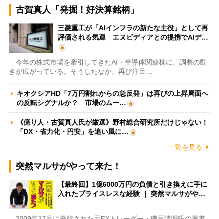
古賀真人「発掘！好決算銘柄」
三菱重工が「AIインフラの新たな主役」として再
評価される気運 エヌビディアとの提携でAIデ…
今年の株式市場を牽引してきたAI・半導体関連株に、調整の動
きが広がっている。そうしたなか、再び注目…
キオクシアHD「7万円割れからの急反発」は再びの上昇局面へ
の反転シグナルか？ 市場のムー…
《億り人・古賀真人氏が厳選》野村総合研究所だけじゃない！
「DX・省力化・円安」を追い風に…
一覧を見る
突然マルサがやって来た！
【最終回】1億6000万円の負債と引き換えに手に
入れたプライスレスな経験 ｜ 突然マルサがや…
2009年12月に発行された元FXトレーダー・磯貝清明氏の著書