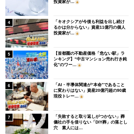
投資家が…
「キオクシアが今後も利益を出し続け
4
るかは分からない」資産11億円の個人
投資家が…
【首都圏の不動産価格「危ない駅」ラ
5
ンキング】“中古マンション売れ行き鈍
化”のワー…
「AI・半導体関連が“本命”であること
6
に変わりはない」資産20億円超の90歳
現役トレー…
「失敗すると取り返しがつかない」葬
7
儀社の手を借りない「DIY葬」の落とし
穴 素人には…