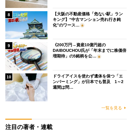
【大阪の不動産価格「危ない駅」ラン
8
キング】“中古マンション売れ行き鈍
化”のワース…
《200万円→資産10億円超の
9
DAIBOUCHOU氏が「年末までに株価倍
増期待」の5銘柄を公…
ドライアイスを使わず遺体を保つ「エ
10
ンバーミング」が日本でも普及 1～2
週間は問…
一覧を見る
注目の著者・連載