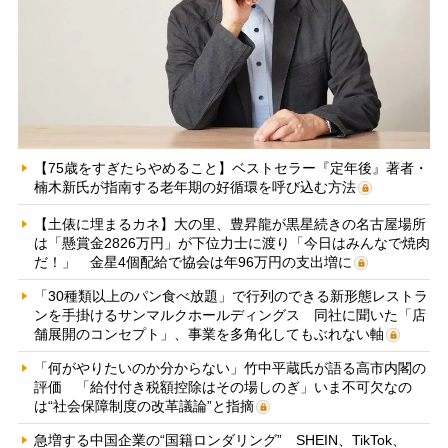
【75歳をすぎたらやめること】ベストセラー『定年後』著者・
楠木新氏が指南する老年期の好循環を呼び込む方法
【土俵に埋まるカネ】大の里、豊昇龍が黒星続きの名古屋場所
は「懸賞金2826万円」が下位力士に渡り「今日はみんなで焼肉
だ！」 金星4個配給で協会は年96万円の支出増に
「30種類以上のパン食べ放題」で行列のできる新形態レストラ
ンを手掛けるサンマルクホールディングス 同社に聞いた「店
舗展開のコンセプト」、事業を多角化してもぶれない軸
「何がやりたいのか分からない」竹中平蔵氏が語る高市内閣の
評価 「給付付き税額控除はその場しのぎ」いま不可欠なの
は“社会保障制度の改革議論”と指摘
急増する中国企業の“国籍ロンダリング” SHEIN、TikTok、