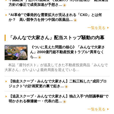
方針の修正で成長加速が予想さ…
“AI革命”で爆発的な需要拡大が見込まれる「CXO」とは何
か？ 高い競争力を持つ中国の医薬品…
一覧を見る
「みんなで大家さん」配当ストップ騒動の内幕
《ついに見えた問題の核心》「みんなで大家さ
ん」2000億円超不動産投資トラブル“異常なく
ら…
本誌『週刊ポスト』が追及してきた不動産投資商品「みんなで
大家さん」がいよいよ最終局面を迎えている…
【独走スクープ・みんなで大家さん】二転三転した“成田プロ
ジェクト”の計画変更の裏で起き…
【追及スクープ・みんなで大家さん】独占入手“内部議事録”で
明かされる柳瀬健一・代表の思…
一覧を見る