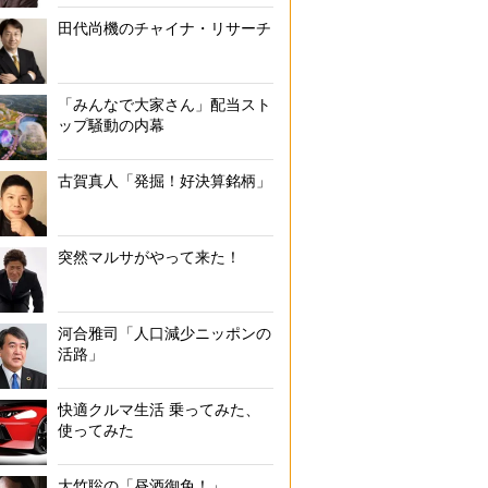
田代尚機のチャイナ・リサーチ
「みんなで大家さん」配当スト
ップ騒動の内幕
古賀真人「発掘！好決算銘柄」
突然マルサがやって来た！
河合雅司「人口減少ニッポンの
活路」
快適クルマ生活 乗ってみた、
使ってみた
大竹聡の「昼酒御免！」