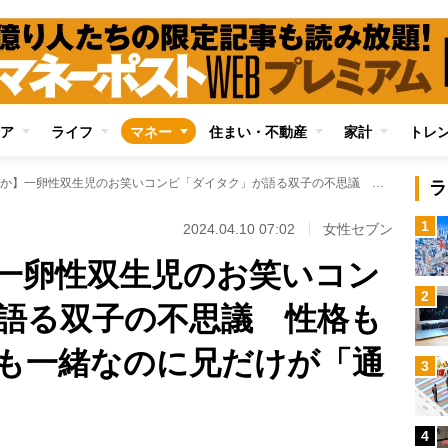
ア
ライフ
マネー
住まい・不動産
家計
トレ
【遺伝か環境か】一卵性双生児のお笑いコンビ「ダイタク」が語る双子の不思議 性格も食べ物の好き嫌いも一緒なのに兄だけが「通風」に
ラ
1
2024.04.10 07:02
女性セブン
一卵性双生児のお笑いコン
2
語る双子の不思議 性格も
も一緒なのに兄だけが「通
3
4