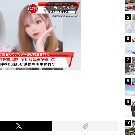
もっと見る
arrow_forward_ios
5
6
7
8
Mute
9
10