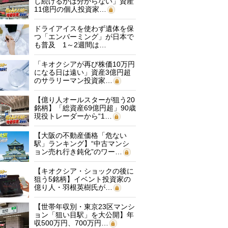
し続けるかは分からない」資産
11億円の個人投資家…
ドライアイスを使わず遺体を保
つ「エンバーミング」が日本で
も普及 1～2週間は…
「キオクシアが再び株価10万円
になる日は遠い」資産3億円超
のサラリーマン投資家…
【億り人オールスターが狙う20
銘柄】「総資産69億円超」90歳
現役トレーダーから“1…
【大阪の不動産価格「危ない
駅」ランキング】“中古マンシ
ョン売れ行き鈍化”のワー…
【キオクシア・ショックの後に
狙う5銘柄】イベント投資家の
億り人・羽根英樹氏が…
【世帯年収別・東京23区マンシ
ョン「狙い目駅」を大公開】年
収500万円、700万円…