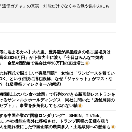
「遺伝ガチャ」の真実 知能だけでなくやる気や集中力にも
俵に埋まるカネ】大の里、豊昇龍が黒星続きの名古屋場所は
賞金2826万円」が下位力士に渡り「今日はみんなで焼肉
」 金星4個配給で協会は年96万円の支出増に
のお葬式で悩ましい“喪服問題” 女性は「ワンピースを着てい
OK」という俗説に潜む誤解、なぜ「ジャケット」がマストな
？《1級葬祭ディレクターが解説》
0種類以上のパン食べ放題」で行列のできる新形態レストランを
けるサンマルクホールディングス 同社に聞いた「店舗展開の
セプト」、事業を多角化してもぶれない軸
する中国企業の“国籍ロンダリング” SHEIN、TikTok、
mu…本社機能を海外に移転させ、トランプ関税の回避を狙う
人を隠れ蓑にした中国企業の農業参入・土地取得への懸念も