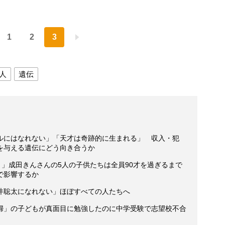
1
2
3
人
遺伝
ルにはなれない」「天才は奇跡的に生まれる」 収入・犯
を与える遺伝にどう向き合うか
！」成田きんさんの5人の子供たちは全員90才を過ぎるまで
で影響するか
井聡太になれない」ほぼすべての人たちへ
婦」の子どもが真面目に勉強したのに中学受験で志望校不合