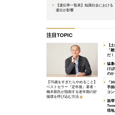
【遺伝率一覧表】知識社会における
遺伝が影響
注目TOPIC
【土
「懸
だ！
猛暑
けば
のか
【75歳をすぎたらやめること】
「3
ベストセラー『定年後』著者・
手掛
楠木新氏が指南する老年期の好
コン
循環を呼び込む方法
急増
Te
現地