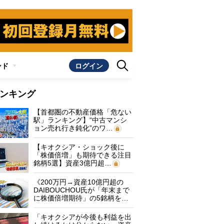
ンド
ログイン
ンキング
【首都圏の不動産価格「危ない
駅」ランキング】“中古マンシ
ョン売れ行き鈍化”のワ…
【キオクシア・ショック後に
「株価倍増」も期待できる注目
銘柄5選】資産3億円超…
《200万円→資産10億円超の
DAIBOUCHOU氏が「年末まで
に株価倍増期待」の5銘柄を…
「キオクシアが今後も利益を出