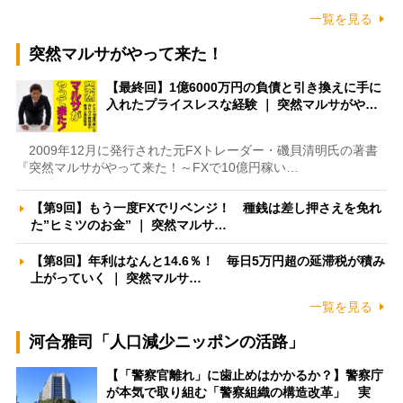
一覧を見る
突然マルサがやって来た！
【最終回】1億6000万円の負債と引き換えに手に
入れたプライスレスな経験 ｜ 突然マルサがや…
2009年12月に発行された元FXトレーダー・磯貝清明氏の著書
『突然マルサがやって来た！～FXで10億円稼い…
【第9回】もう一度FXでリベンジ！ 種銭は差し押さえを免れ
た”ヒミツのお金” ｜ 突然マルサ…
【第8回】年利はなんと14.6％！ 毎日5万円超の延滞税が積み
上がっていく ｜ 突然マルサ…
一覧を見る
河合雅司「人口減少ニッポンの活路」
【「警察官離れ」に歯止めはかかるか？】警察庁
が本気で取り組む「警察組織の構造改革」 実