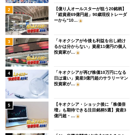
【億り人オールスターが狙う20銘柄】
2
「総資産69億円超」90歳現役トレーダ
ーから“10…
「キオクシアが今後も利益を出し続け
3
るかは分からない」資産11億円の個人
投資家が…
「キオクシアが再び株価10万円になる
4
日は遠い」資産3億円超のサラリーマン
投資家が…
【キオクシア・ショック後に「株価倍
5
増」も期待できる注目銘柄5選】資産3
億円超・…