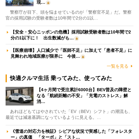
現…
警察庁が目下、頭を悩ませているのが「警察官不足」だ。警察
官の採用試験の受験者数は10年間で2分の1以…
【安全・安心ニッポンの危機】採用試験受験者数は10年間で2
分の1以下に！ 出生数減がも…
【医療崩壊】人口減少で「医師不足」に加えて「患者不足」に
見舞われ地域医療が限界に 今後…
一覧を見る
快適クルマ生活 乗ってみた、使ってみた
【4ヶ月間で受注累計6000台】BEV普及の障壁と
なる「航続距離の不安」「充電のストレス」解
消…
あれほどもてはやされていた「EV（BEV）シフト」の潮流も、
最近では減速基調になっているように見える。…
《雪道の対応力を検証》シビアな状況で実感した「フォレスタ
ー」の真価 「ターボ」と「スト…