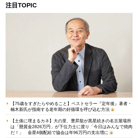
注目TOPIC
【75歳をすぎたらやめること】ベストセラー『定年後』著者・
楠木新氏が指南する老年期の好循環を呼び込む方法
【土俵に埋まるカネ】大の里、豊昇龍が黒星続きの名古屋場所
は「懸賞金2826万円」が下位力士に渡り「今日はみんなで焼肉
だ！」 金星4個配給で協会は年96万円の支出増に