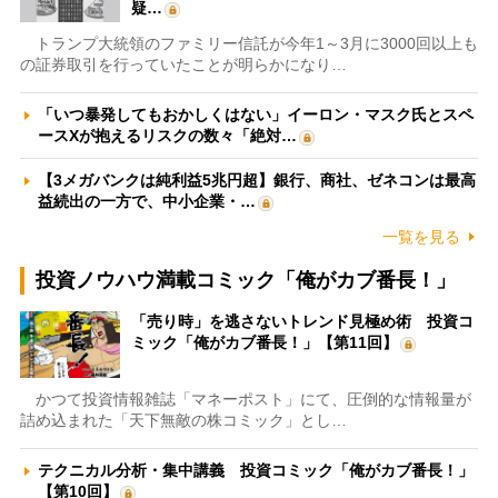
疑…
トランプ大統領のファミリー信託が今年1～3月に3000回以上も
の証券取引を行っていたことが明らかになり…
「いつ暴発してもおかしくはない」イーロン・マスク氏とスペ
ースXが抱えるリスクの数々「絶対…
【3メガバンクは純利益5兆円超】銀行、商社、ゼネコンは最高
益続出の一方で、中小企業・…
一覧を見る
投資ノウハウ満載コミック「俺がカブ番長！」
「売り時」を逃さないトレンド見極め術 投資コ
ミック「俺がカブ番長！」【第11回】
かつて投資情報雑誌「マネーポスト」にて、圧倒的な情報量が
詰め込まれた「天下無敵の株コミック」とし…
テクニカル分析・集中講義 投資コミック「俺がカブ番長！」
【第10回】