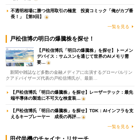
不透明相場に勝つ信用取引の極意 投資コミック「俺がカブ番
長！」【第9回】
一覧を見る
戸松信博の明日の爆騰株を探せ！
【戸松信博氏「明日の爆騰株」を探せ】トーメン
デバイス：サムスンを通じて世界のAIメモリ需
要…
新聞や雑誌など多数の金融メディアに出演するグローバルリン
クアドバイザーズ代表の戸松信博氏が、最新…
【戸松信博氏「明日の爆騰株」を探せ】レーザーテック：最先
端半導体の製造に不可欠な検査装…
【戸松信博氏「明日の爆騰株」を探せ】TDK：AIインフラを支
えるキープレーヤー 成長の再評…
一覧を見る
田代尚機のチャイナ・リサーチ