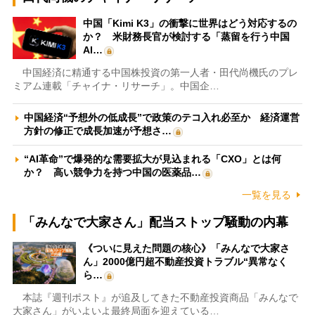
中国「Kimi K3」の衝撃に世界はどう対応するの
か？ 米財務長官が検討する「蒸留を行う中国
AI…
中国経済に精通する中国株投資の第一人者・田代尚機氏のプレ
ミアム連載「チャイナ・リサーチ」。中国企…
中国経済“予想外の低成長”で政策のテコ入れ必至か 経済運営
方針の修正で成長加速が予想さ…
“AI革命”で爆発的な需要拡大が見込まれる「CXO」とは何
か？ 高い競争力を持つ中国の医薬品…
一覧を見る
「みんなで大家さん」配当ストップ騒動の内幕
《ついに見えた問題の核心》「みんなで大家さ
ん」2000億円超不動産投資トラブル“異常なく
ら…
本誌『週刊ポスト』が追及してきた不動産投資商品「みんなで
大家さん」がいよいよ最終局面を迎えている…