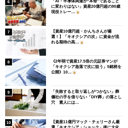
「AI・半導体関連が“本命”であること
6
に変わりはない」資産20億円超の90歳
現役トレー…
【資産10億円超・かんちさんが厳
7
選！】「キオクシアの次」に資金が流
れる期待の高…
《2年弱で資産17.5倍の元証券マンが
8
「キオクシア急落で次に狙う」5銘柄を
公開》10…
「失敗すると取り返しがつかない」葬
9
儀社の手を借りない「DIY葬」の落とし
穴 素人には…
【資産11億円マック・チェリーさん厳
10
選「キオクシア・ショック」後に大化