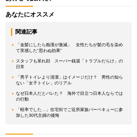
あなたにオススメ
関連記事
「金髪にしたら痴漢が激減」 女性たちが髪の毛を染め
て実感した“思わぬ効果”
スタッフも呆れ顔 スーパー銭湯「トラブルだらけ」の
日常
「男子トイレより清潔」はイメージだけ？ 男性の知ら
ない「女子トイレ」のリアル
なぜ日本人だとバレた？ 海外で目立つ日本人ならでは
の行動
「軽率でした…」住宅街でご近所家族バーベキューに参
加した30代主婦の後悔