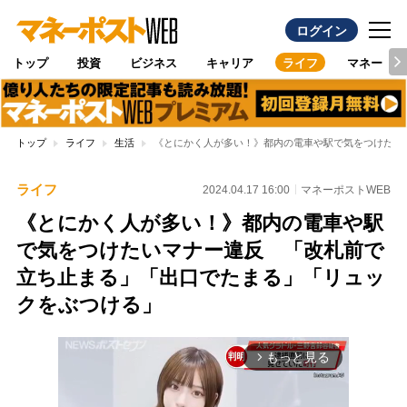
ログイン
トップ
投資
ビジネス
キャリア
ライフ
マネー
トップ
ライフ
生活
《とにかく人が多い！》都内の電車や駅で気をつけたい
ライフ
2024.04.17 16:00
マネーポストWEB
《とにかく人が多い！》都内の電車や駅
で気をつけたいマナー違反 「改札前で
立ち止まる」「出口でたまる」「リュッ
クをぶつける」
もっと見る
arrow_forward_ios