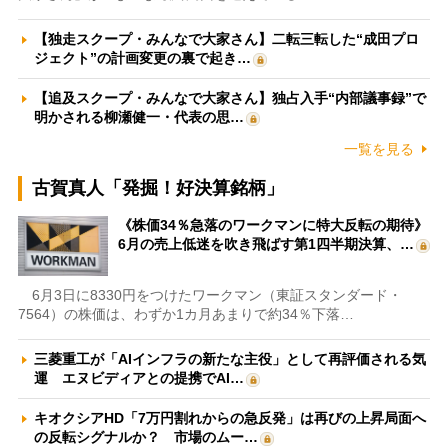
【独走スクープ・みんなで大家さん】二転三転した“成田プロ
ジェクト”の計画変更の裏で起き…
【追及スクープ・みんなで大家さん】独占入手“内部議事録”で
明かされる柳瀬健一・代表の思…
一覧を見る
古賀真人「発掘！好決算銘柄」
《株価34％急落のワークマンに特大反転の期待》
6月の売上低迷を吹き飛ばす第1四半期決算、…
6月3日に8330円をつけたワークマン（東証スタンダード・
7564）の株価は、わずか1カ月あまりで約34％下落…
三菱重工が「AIインフラの新たな主役」として再評価される気
運 エヌビディアとの提携でAI…
キオクシアHD「7万円割れからの急反発」は再びの上昇局面へ
の反転シグナルか？ 市場のムー…