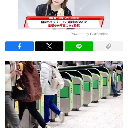
Powered by 
GliaStudios
Mute