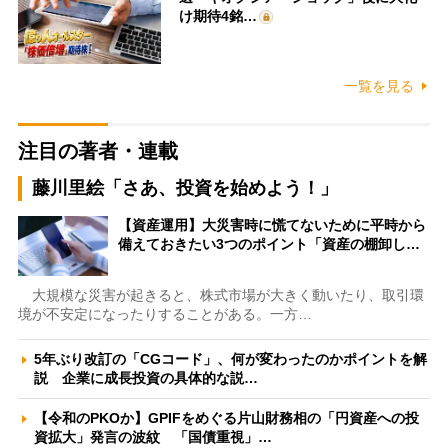
け期待4銘…
一覧を見る
注目の著者・連載
藤川里絵「さあ、投資を始めよう！」
【資産運用】大災害時に慌てないために平時から
備えておきたい3つのポイント「資産の棚卸し…
大規模な災害が起きると、株式市場が大きく動いたり、取引環
境が不安定になったりすることがある。一方…
5年ぶり改訂の「CGコード」、何が変わったのかポイントを解
説 企業に成長投資の具体的な説…
【令和のPKOか】GPIFをめぐる片山財務相の「円資産への投
資拡大」発言の波紋 「国債重視」…