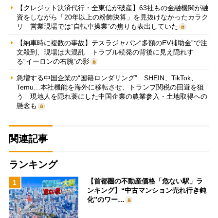
【クレジット決済代行・全東信が破産】63社もの金融機関が融
資をしながら「20年以上の粉飾決算」を見抜けなかったカラク
リ 営業現場では“自転車操業”の焦りも表出していた
【納車時に複数の事故】テスラジャパン“多額のEV補助金”で注
文殺到、現場は大混乱 トラブル続発の背後に見え隠れす
る“イーロンの右腕”の影
急増する中国企業の“国籍ロンダリング” SHEIN、TikTok、
Temu…本社機能を海外に移転させ、トランプ関税の回避を狙
う 現地人を隠れ蓑にした中国企業の農業参入・土地取得への
懸念も
関連記事
ランキング
【首都圏の不動産価格「危ない駅」ラ
1
ンキング】“中古マンション売れ行き鈍
化”のワー…