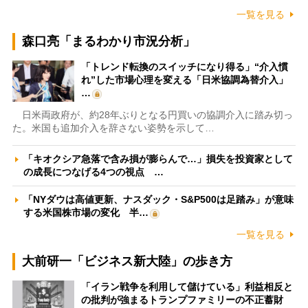
一覧を見る
森口亮「まるわかり市況分析」
「トレンド転換のスイッチになり得る」“介入慣
れ”した市場心理を変える「日米協調為替介入」
…
日米両政府が、約28年ぶりとなる円買いの協調介入に踏み切っ
た。米国も追加介入を辞さない姿勢を示して…
「キオクシア急落で含み損が膨らんで…」損失を投資家として
の成長につなげる4つの視点 …
「NYダウは高値更新、ナスダック・S&P500は足踏み」が意味
する米国株市場の変化 半…
一覧を見る
大前研一「ビジネス新大陸」の歩き方
「イラン戦争を利用して儲けている」利益相反と
の批判が強まるトランプファミリーの不正蓄財