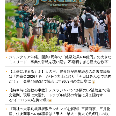
ジャングリア沖縄、開業1周年で「経済効果494億円」の大きな
ミスリード 事業の苦戦を覆い隠す“不透明すぎる巨大な数字”
【土俵に埋まるカネ】大の里、豊昇龍が黒星続きの名古屋場所
は「懸賞金2826万円」が下位力士に渡り「今日はみんなで焼肉
だ！」 金星4個配給で協会は年96万円の支出増に
【納車時に複数の事故】テスラジャパン“多額のEV補助金”で注
文殺到、現場は大混乱 トラブル続発の背後に見え隠れす
る“イーロンの右腕”の影
《商社の大学別就職者数ランキングを解剖》三菱商事、三井物
産、住友商事への就職者は「東大・早大・慶大で約6割」の現