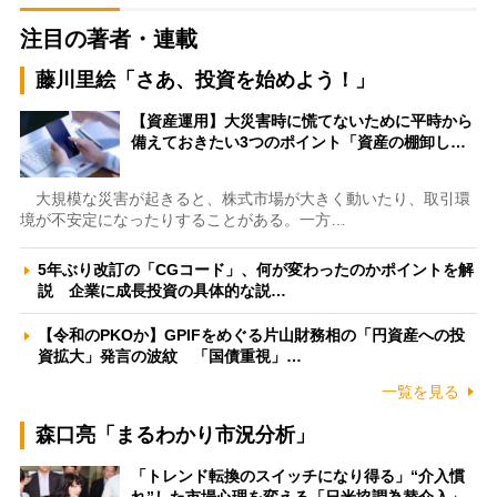
注目の著者・連載
藤川里絵「さあ、投資を始めよう！」
【資産運用】大災害時に慌てないために平時から
備えておきたい3つのポイント「資産の棚卸し…
大規模な災害が起きると、株式市場が大きく動いたり、取引環
境が不安定になったりすることがある。一方…
5年ぶり改訂の「CGコード」、何が変わったのかポイントを解
説 企業に成長投資の具体的な説…
【令和のPKOか】GPIFをめぐる片山財務相の「円資産への投
資拡大」発言の波紋 「国債重視」…
一覧を見る
森口亮「まるわかり市況分析」
「トレンド転換のスイッチになり得る」“介入慣