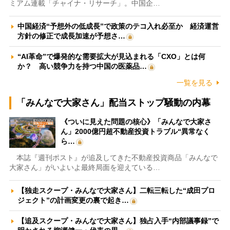
ミアム連載「チャイナ・リサーチ」。中国企…
中国経済“予想外の低成長”で政策のテコ入れ必至か 経済運営
方針の修正で成長加速が予想さ…
“AI革命”で爆発的な需要拡大が見込まれる「CXO」とは何
か？ 高い競争力を持つ中国の医薬品…
一覧を見る
「みんなで大家さん」配当ストップ騒動の内幕
《ついに見えた問題の核心》「みんなで大家さ
ん」2000億円超不動産投資トラブル“異常なく
ら…
本誌『週刊ポスト』が追及してきた不動産投資商品「みんなで
大家さん」がいよいよ最終局面を迎えている…
【独走スクープ・みんなで大家さん】二転三転した“成田プロ
ジェクト”の計画変更の裏で起き…
【追及スクープ・みんなで大家さん】独占入手“内部議事録”で