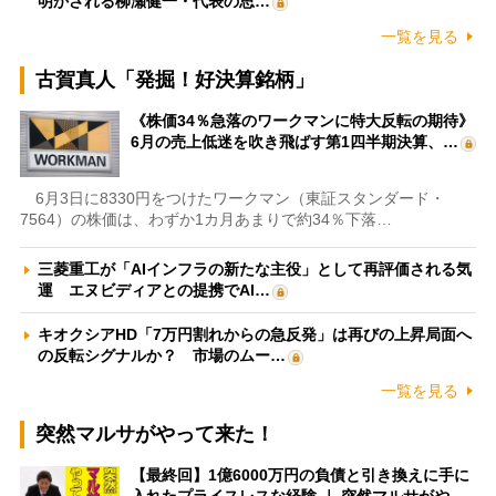
明かされる柳瀬健一・代表の思…
一覧を見る
古賀真人「発掘！好決算銘柄」
《株価34％急落のワークマンに特大反転の期待》
6月の売上低迷を吹き飛ばす第1四半期決算、…
6月3日に8330円をつけたワークマン（東証スタンダード・
7564）の株価は、わずか1カ月あまりで約34％下落…
三菱重工が「AIインフラの新たな主役」として再評価される気
運 エヌビディアとの提携でAI…
キオクシアHD「7万円割れからの急反発」は再びの上昇局面へ
の反転シグナルか？ 市場のムー…
一覧を見る
突然マルサがやって来た！
【最終回】1億6000万円の負債と引き換えに手に