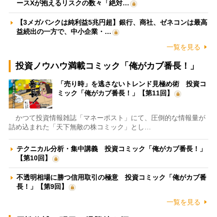
ースXが抱えるリスクの数々「絶対…
【3メガバンクは純利益5兆円超】銀行、商社、ゼネコンは最高
益続出の一方で、中小企業・…
一覧を見る
投資ノウハウ満載コミック「俺がカブ番長！」
「売り時」を逃さないトレンド見極め術 投資コ
ミック「俺がカブ番長！」【第11回】
かつて投資情報雑誌「マネーポスト」にて、圧倒的な情報量が
詰め込まれた「天下無敵の株コミック」とし…
テクニカル分析・集中講義 投資コミック「俺がカブ番長！」
【第10回】
不透明相場に勝つ信用取引の極意 投資コミック「俺がカブ番
長！」【第9回】
一覧を見る