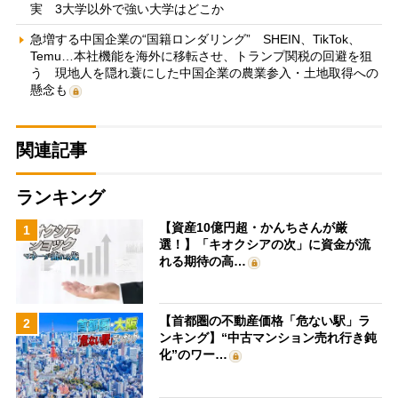
実 3大学以外で強い大学はどこか
急増する中国企業の“国籍ロンダリング” SHEIN、TikTok、
Temu…本社機能を海外に移転させ、トランプ関税の回避を狙
う 現地人を隠れ蓑にした中国企業の農業参入・土地取得への
懸念も
関連記事
ランキング
【資産10億円超・かんちさんが厳
1
選！】「キオクシアの次」に資金が流
れる期待の高…
【首都圏の不動産価格「危ない駅」ラ
2
ンキング】“中古マンション売れ行き鈍
化”のワー…