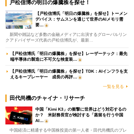
戸松信博の明日の爆騰株を探せ！
【戸松信博氏「明日の爆騰株」を探せ】トーメン
デバイス：サムスンを通じて世界のAIメモリ需
要…
新聞や雑誌など多数の金融メディアに出演するグローバルリン
クアドバイザーズ代表の戸松信博氏が、最新…
【戸松信博氏「明日の爆騰株」を探せ】レーザーテック：最先
端半導体の製造に不可欠な検査装…
【戸松信博氏「明日の爆騰株」を探せ】TDK：AIインフラを支
えるキープレーヤー 成長の再評…
一覧を見る
田代尚機のチャイナ・リサーチ
中国「Kimi K3」の衝撃に世界はどう対応するの
か？ 米財務長官が検討する「蒸留を行う中国
AI…
中国経済に精通する中国株投資の第一人者・田代尚機氏のプレ