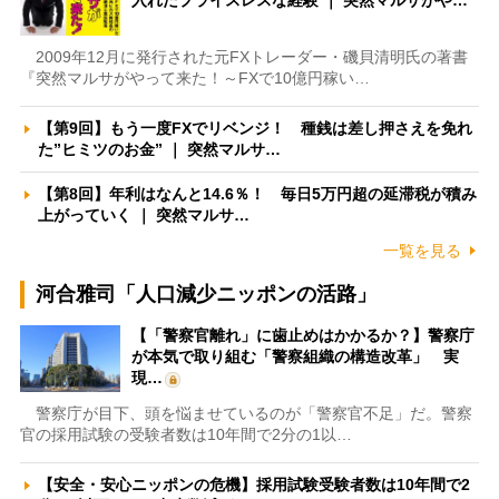
入れたプライスレスな経験 ｜ 突然マルサがや…
2009年12月に発行された元FXトレーダー・磯貝清明氏の著書
『突然マルサがやって来た！～FXで10億円稼い…
【第9回】もう一度FXでリベンジ！ 種銭は差し押さえを免れ
た”ヒミツのお金” ｜ 突然マルサ…
【第8回】年利はなんと14.6％！ 毎日5万円超の延滞税が積み
上がっていく ｜ 突然マルサ…
一覧を見る
河合雅司「人口減少ニッポンの活路」
【「警察官離れ」に歯止めはかかるか？】警察庁
が本気で取り組む「警察組織の構造改革」 実
現…
警察庁が目下、頭を悩ませているのが「警察官不足」だ。警察
官の採用試験の受験者数は10年間で2分の1以…
【安全・安心ニッポンの危機】採用試験受験者数は10年間で2