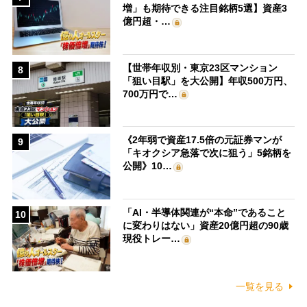
増」も期待できる注目銘柄5選】資産3
億円超・…
【世帯年収別・東京23区マンション
8
「狙い目駅」を大公開】年収500万円、
700万円で…
《2年弱で資産17.5倍の元証券マンが
9
「キオクシア急落で次に狙う」5銘柄を
公開》10…
「AI・半導体関連が“本命”であること
10
に変わりはない」資産20億円超の90歳
現役トレー…
一覧を見る