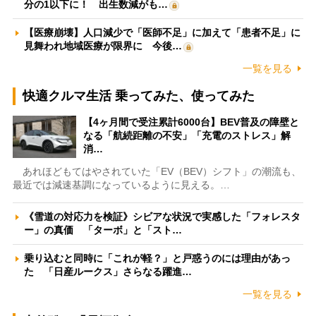
分の1以下に！ 出生数減がも…
【医療崩壊】人口減少で「医師不足」に加えて「患者不足」に
見舞われ地域医療が限界に 今後…
一覧を見る
快適クルマ生活 乗ってみた、使ってみた
【4ヶ月間で受注累計6000台】BEV普及の障壁と
なる「航続距離の不安」「充電のストレス」解
消…
あれほどもてはやされていた「EV（BEV）シフト」の潮流も、
最近では減速基調になっているように見える。…
《雪道の対応力を検証》シビアな状況で実感した「フォレスタ
ー」の真価 「ターボ」と「スト…
乗り込むと同時に「これが軽？」と戸惑うのには理由があっ
た 「日産ルークス」さらなる躍進…
一覧を見る