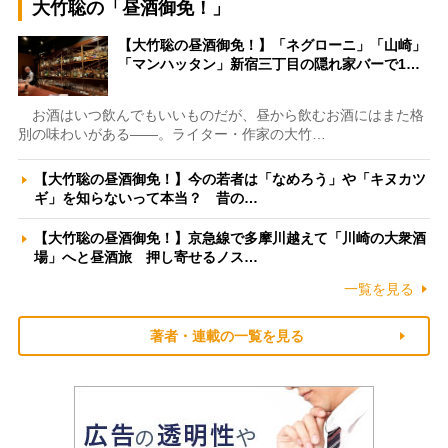
大竹聡の「昼酒御免！」
【大竹聡の昼酒御免！】「ネグローニ」「山崎」
「マンハッタン」新宿三丁目の隠れ家バーで1…
お酒はいつ飲んでもいいものだが、昼から飲むお酒にはまた格
別の味わいがある――。ライター・作家の大竹…
【大竹聡の昼酒御免！】今の若者は「なめろう」や「キヌカツ
ギ」を知らないって本当？ 昔の…
【大竹聡の昼酒御免！】京急線で多摩川越えて「川崎の大衆酒
場」へと昼酒旅 押し寄せるノス…
一覧を見る
著者・連載の一覧を見る