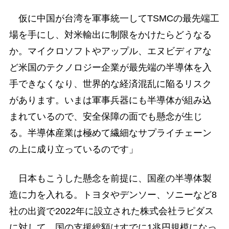
仮に中国が台湾を軍事統一してTSMCの最先端工
場を手にし、対米輸出に制限をかけたらどうなる
か。マイクロソフトやアップル、エヌビディアな
ど米国のテクノロジー企業が最先端の半導体を入
手できなくなり、世界的な経済混乱に陥るリスク
があります。いまは軍事兵器にも半導体が組み込
まれているので、安全保障の面でも懸念が生じ
る。半導体産業は極めて繊細なサプライチェーン
の上に成り立っているのです」
日本もこうした懸念を前提に、国産の半導体製
造に力を入れる。トヨタやデンソー、ソニーなど8
社の出資で2022年に設立された株式会社ラピダス
に対して、国の支援総額はすでに1兆円規模になっ