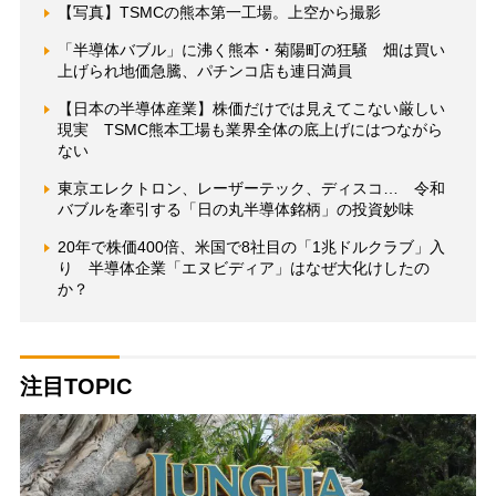
【写真】TSMCの熊本第一工場。上空から撮影
「半導体バブル」に沸く熊本・菊陽町の狂騒 畑は買い
上げられ地価急騰、パチンコ店も連日満員
【日本の半導体産業】株価だけでは見えてこない厳しい
現実 TSMC熊本工場も業界全体の底上げにはつながら
ない
東京エレクトロン、レーザーテック、ディスコ… 令和
バブルを牽引する「日の丸半導体銘柄」の投資妙味
20年で株価400倍、米国で8社目の「1兆ドルクラブ」入
り 半導体企業「エヌビディア」はなぜ大化けしたの
か？
注目TOPIC