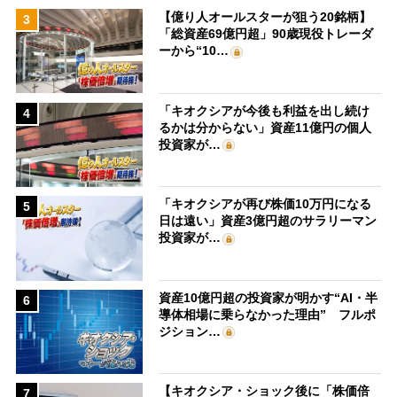
【億り人オールスターが狙う20銘柄】
3
「総資産69億円超」90歳現役トレーダ
ーから“10…
「キオクシアが今後も利益を出し続け
4
るかは分からない」資産11億円の個人
投資家が…
「キオクシアが再び株価10万円になる
5
日は遠い」資産3億円超のサラリーマン
投資家が…
資産10億円超の投資家が明かす“AI・半
6
導体相場に乗らなかった理由” フルポ
ジション…
【キオクシア・ショック後に「株価倍
7