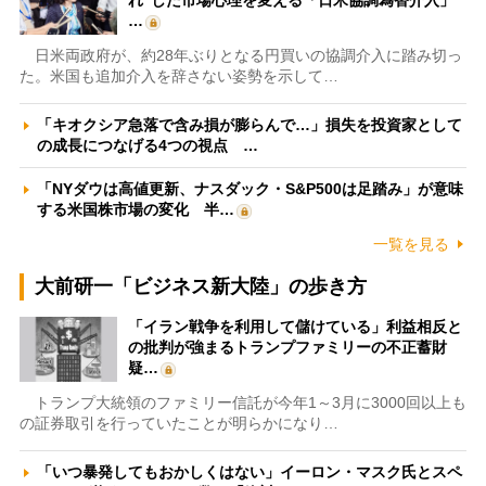
れ”した市場心理を変える「日米協調為替介入」
…
日米両政府が、約28年ぶりとなる円買いの協調介入に踏み切っ
た。米国も追加介入を辞さない姿勢を示して…
「キオクシア急落で含み損が膨らんで…」損失を投資家として
の成長につなげる4つの視点 …
「NYダウは高値更新、ナスダック・S&P500は足踏み」が意味
する米国株市場の変化 半…
一覧を見る
大前研一「ビジネス新大陸」の歩き方
「イラン戦争を利用して儲けている」利益相反と
の批判が強まるトランプファミリーの不正蓄財
疑…
トランプ大統領のファミリー信託が今年1～3月に3000回以上も
の証券取引を行っていたことが明らかになり…
「いつ暴発してもおかしくはない」イーロン・マスク氏とスペ