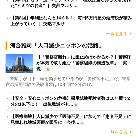
た”ヒミツのお金” ｜ 突然マルサ…
【第8回】年利はなんと14.6％！ 毎日5万円超の延滞税が積み
上がっていく ｜ 突然マルサ…
一覧を見る
河合雅司「人口減少ニッポンの活路」
【「警察官離れ」に歯止めはかかるか？】警察庁
が本気で取り組む「警察組織の構造改革」 実
現…
警察庁が目下、頭を悩ませているのが「警察官不足」だ。警察
官の採用試験の受験者数は10年間で2分の1以…
【安全・安心ニッポンの危機】採用試験受験者数は10年間で2
分の1以下に！ 出生数減がも…
【医療崩壊】人口減少で「医師不足」に加えて「患者不足」に
見舞われ地域医療が限界に 今後…
一覧を見る