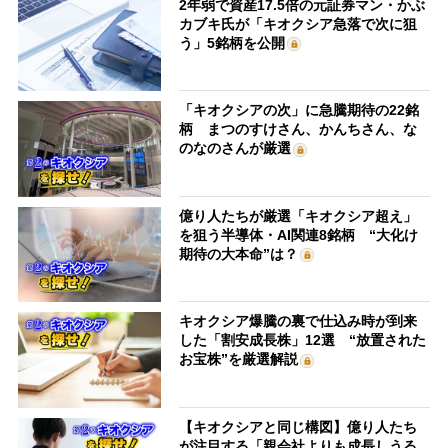
2年弱で資産17.5倍の元証券マン・かぶ
カブキ氏が「キオクシア急落で次に狙
う」5銘柄を公開
「キオクシアの次」に急騰期待の22銘
柄 まつのすけさん、かんちさん、な
のなのさんが厳選
億り人たちが厳選「キオクシア超え」
を狙う半導体・AI関連8銘柄 “大化け
期待の大本命”は？
キオクシア爆騰の裏で仕込み時が到来
した「割安成長株」12選 “放置された
お宝株”を厳選解説
【キオクシアと同じ構図】億り人たち
が注目する「親会社よりも成長しうる