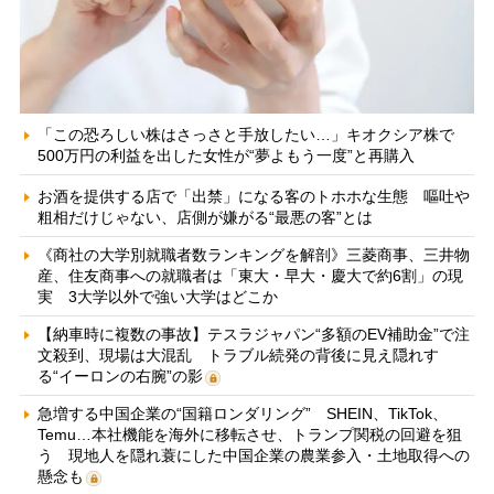
「この恐ろしい株はさっさと手放したい…」キオクシア株で
500万円の利益を出した女性が“夢よもう一度”と再購入
お酒を提供する店で「出禁」になる客のトホホな生態 嘔吐や
粗相だけじゃない、店側が嫌がる“最悪の客”とは
《商社の大学別就職者数ランキングを解剖》三菱商事、三井物
産、住友商事への就職者は「東大・早大・慶大で約6割」の現
実 3大学以外で強い大学はどこか
【納車時に複数の事故】テスラジャパン“多額のEV補助金”で注
文殺到、現場は大混乱 トラブル続発の背後に見え隠れす
る“イーロンの右腕”の影
急増する中国企業の“国籍ロンダリング” SHEIN、TikTok、
Temu…本社機能を海外に移転させ、トランプ関税の回避を狙
う 現地人を隠れ蓑にした中国企業の農業参入・土地取得への
懸念も