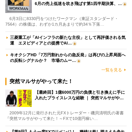
6月の売上低迷を吹き飛ばす第1四半期決算、…
6月3日に8330円をつけたワークマン（東証スタンダード・
7564）の株価は、わずか1カ月あまりで約34％下落…
三菱重工が「AIインフラの新たな主役」として再評価される気
運 エヌビディアとの提携でAI…
キオクシアHD「7万円割れからの急反発」は再びの上昇局面へ
の反転シグナルか？ 市場のムー…
一覧を見る
突然マルサがやって来た！
【最終回】1億6000万円の負債と引き換えに手に
入れたプライスレスな経験 ｜ 突然マルサがや…
2009年12月に発行された元FXトレーダー・磯貝清明氏の著書
『突然マルサがやって来た！～FXで10億円稼い…
【第9回】もう一度FXでリベンジ！ 種銭は差し押さえを免れ