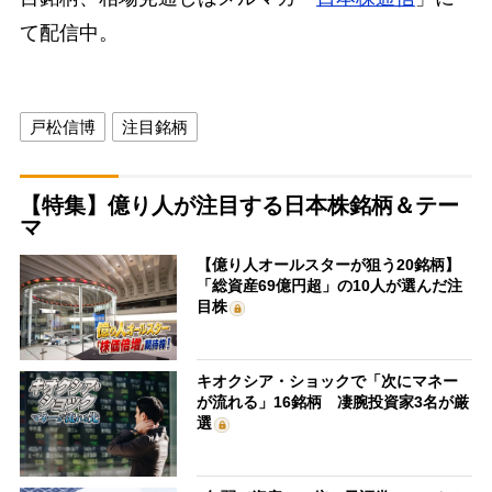
て配信中。
戸松信博
注目銘柄
【特集】億り人が注目する日本株銘柄＆テー
マ
【億り人オールスターが狙う20銘柄】
「総資産69億円超」の10人が選んだ注
目株
キオクシア・ショックで「次にマネー
が流れる」16銘柄 凄腕投資家3名が厳
選