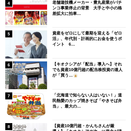
老舗遊技機メーカー・豊丸産業がパチ
4
ンコ事業停止の背景 大手と中小の格
差拡大に拍車…
資産をゼロにして最期を迎える「ゼロ
5
活」、年代別・計画的にお金を使うポ
イント 6…
【キオクシアが「配当」導入へ】それ
6
でも資産10億円超の配当株投資の達人
が「買う…
「北海道で知らない人はいない！」道
7
民熱愛のカップ焼きそば「やきそば弁
当」、最大の…
【資産10億円超・かんちさんが厳
8