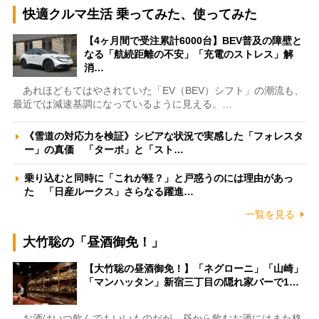
快適クルマ生活 乗ってみた、使ってみた
【4ヶ月間で受注累計6000台】BEV普及の障壁と
なる「航続距離の不安」「充電のストレス」解
消…
あれほどもてはやされていた「EV（BEV）シフト」の潮流も、
最近では減速基調になっているように見える。…
《雪道の対応力を検証》シビアな状況で実感した「フォレスタ
ー」の真価 「ターボ」と「スト…
乗り込むと同時に「これが軽？」と戸惑うのには理由があっ
た 「日産ルークス」さらなる躍進…
一覧を見る
大竹聡の「昼酒御免！」
【大竹聡の昼酒御免！】「ネグローニ」「山崎」
「マンハッタン」新宿三丁目の隠れ家バーで1…
お酒はいつ飲んでもいいものだが、昼から飲むお酒にはまた格