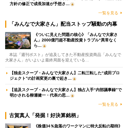
方針の修正で成長加速が予想さ…
一覧を見る
「みんなで大家さん」配当ストップ騒動の内幕
《ついに見えた問題の核心》「みんなで大家さ
ん」2000億円超不動産投資トラブル“異常なく
ら…
本誌『週刊ポスト』が追及してきた不動産投資商品「みんなで
大家さん」がいよいよ最終局面を迎えている…
【独走スクープ・みんなで大家さん】二転三転した“成田プロ
ジェクト”の計画変更の裏で起き…
【追及スクープ・みんなで大家さん】独占入手“内部議事録”で
明かされる柳瀬健一・代表の思…
一覧を見る
古賀真人「発掘！好決算銘柄」
《株価34％急落のワークマンに特大反転の期待》