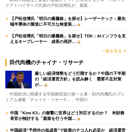
クアドバイザーズ代表の戸松信博氏が、最新…
【戸松信博氏「明日の爆騰株」を探せ】レーザーテック：最先
端半導体の製造に不可欠な検査装…
【戸松信博氏「明日の爆騰株」を探せ】TDK：AIインフラを支
えるキープレーヤー 成長の再評…
一覧を見る
田代尚機のチャイナ・リサーチ
厳しい経済情勢をどう打開するか？中国の下半期
の「経済運営方針」を読み解く 需要不足対策
が…
中国経済に精通する中国株投資の第一人者・田代尚機氏のプレ
ミアム連載「チャイナ・リサーチ」。中国の…
中国「Kimi K3」の衝撃に世界はどう対応するのか？ 米財務
長官が検討する「蒸留を行う中国…
中国経済“予想外の低成長”で政策のテコ入れ必至か 経済運営