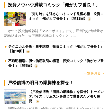
投資ノウハウ満載コミック「俺がカブ番長！」
「売り時」を逃さないトレンド見極め術 投資コ
ミック「俺がカブ番長！」【第11回】
かつて投資情報雑誌「マネーポスト」にて、圧倒的な情報量が
詰め込まれた「天下無敵の株コミック」とし…
テクニカル分析・集中講義 投資コミック「俺がカブ番長！」
【第10回】
不透明相場に勝つ信用取引の極意 投資コミック「俺がカブ番
長！」【第9回】
一覧を見る
戸松信博の明日の爆騰株を探せ！
【戸松信博氏「明日の爆騰株」を探せ】トーメン
デバイス：サムスンを通じて世界のAIメモリ需
要…
新聞や雑誌など多数の金融メディアに出演するグローバルリン