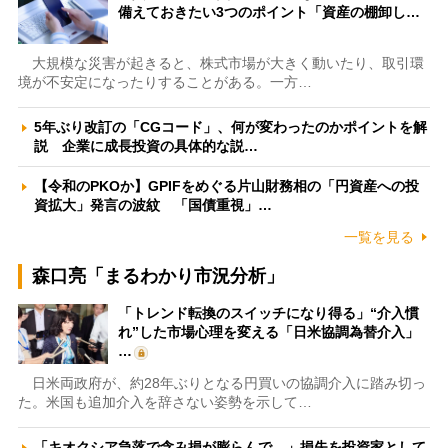
備えておきたい3つのポイント「資産の棚卸し…
大規模な災害が起きると、株式市場が大きく動いたり、取引環
境が不安定になったりすることがある。一方…
5年ぶり改訂の「CGコード」、何が変わったのかポイントを解
説 企業に成長投資の具体的な説…
【令和のPKOか】GPIFをめぐる片山財務相の「円資産への投
資拡大」発言の波紋 「国債重視」…
一覧を見る
森口亮「まるわかり市況分析」
「トレンド転換のスイッチになり得る」“介入慣
れ”した市場心理を変える「日米協調為替介入」
…
日米両政府が、約28年ぶりとなる円買いの協調介入に踏み切っ
た。米国も追加介入を辞さない姿勢を示して…
「キオクシア急落で含み損が膨らんで…」損失を投資家として