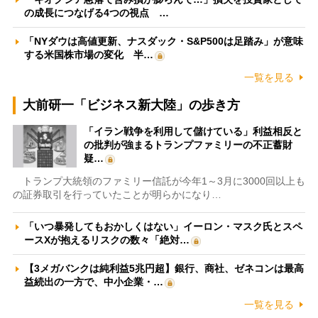
の成長につなげる4つの視点 …
「NYダウは高値更新、ナスダック・S&P500は足踏み」が意味
する米国株市場の変化 半…
一覧を見る
大前研一「ビジネス新大陸」の歩き方
「イラン戦争を利用して儲けている」利益相反と
の批判が強まるトランプファミリーの不正蓄財
疑…
トランプ大統領のファミリー信託が今年1～3月に3000回以上も
の証券取引を行っていたことが明らかになり…
「いつ暴発してもおかしくはない」イーロン・マスク氏とスペ
ースXが抱えるリスクの数々「絶対…
【3メガバンクは純利益5兆円超】銀行、商社、ゼネコンは最高
益続出の一方で、中小企業・…
一覧を見る