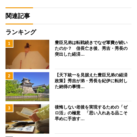
関連記事
ランキング
豊臣兄弟は転戦続きでなぜ軍費が続い
1
たのか？ 信長亡き後、秀吉・秀長の
突出した経済…
【天下統一を見据えた豊臣兄弟の経済
2
政策】秀吉が弟・秀長を紀伊に転封し
た納得の事情…
後悔しない老後を実現するための「ゼ
3
ロ活」の極意 「思い入れある品こそ
早めに手放す…