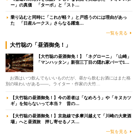
ー」の真価 「ターボ」と「スト…
乗り込むと同時に「これが軽？」と戸惑うのには理由があっ
た 「日産ルークス」さらなる躍進…
一覧を見る
大竹聡の「昼酒御免！」
【大竹聡の昼酒御免！】「ネグローニ」「山崎」
「マンハッタン」新宿三丁目の隠れ家バーで1…
お酒はいつ飲んでもいいものだが、昼から飲むお酒にはまた格
別の味わいがある――。ライター・作家の大竹…
【大竹聡の昼酒御免！】今の若者は「なめろう」や「キヌカツ
ギ」を知らないって本当？ 昔の…
【大竹聡の昼酒御免！】京急線で多摩川越えて「川崎の大衆酒
場」へと昼酒旅 押し寄せるノス…
一覧を見る