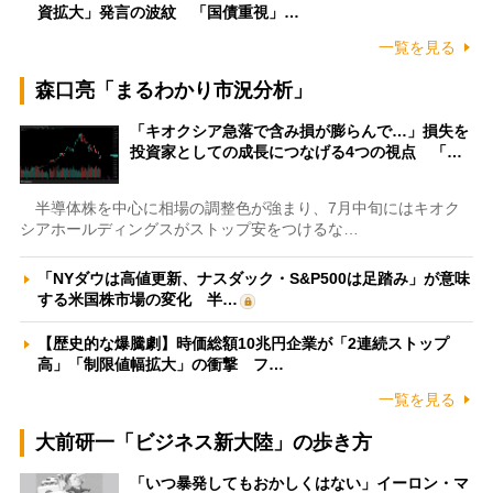
資拡大」発言の波紋 「国債重視」…
一覧を見る
森口亮「まるわかり市況分析」
「キオクシア急落で含み損が膨らんで…」損失を
投資家としての成長につなげる4つの視点 「…
半導体株を中心に相場の調整色が強まり、7月中旬にはキオク
シアホールディングスがストップ安をつけるな…
「NYダウは高値更新、ナスダック・S&P500は足踏み」が意味
する米国株市場の変化 半…
【歴史的な爆騰劇】時価総額10兆円企業が「2連続ストップ
高」「制限値幅拡大」の衝撃 フ…
一覧を見る
大前研一「ビジネス新大陸」の歩き方
「いつ暴発してもおかしくはない」イーロン・マ