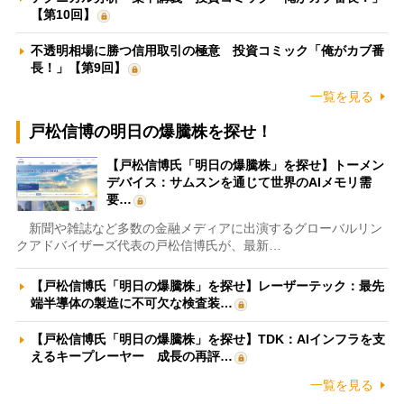
【第10回】
不透明相場に勝つ信用取引の極意 投資コミック「俺がカブ番
長！」【第9回】
一覧を見る
戸松信博の明日の爆騰株を探せ！
【戸松信博氏「明日の爆騰株」を探せ】トーメン
デバイス：サムスンを通じて世界のAIメモリ需
要…
新聞や雑誌など多数の金融メディアに出演するグローバルリン
クアドバイザーズ代表の戸松信博氏が、最新…
【戸松信博氏「明日の爆騰株」を探せ】レーザーテック：最先
端半導体の製造に不可欠な検査装…
【戸松信博氏「明日の爆騰株」を探せ】TDK：AIインフラを支
えるキープレーヤー 成長の再評…
一覧を見る