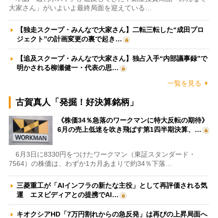
大家さん」がいよいよ最終局面を迎えている…
【独走スクープ・みんなで大家さん】二転三転した“成田プロ
ジェクト”の計画変更の裏で起き…
【追及スクープ・みんなで大家さん】独占入手“内部議事録”で
明かされる柳瀬健一・代表の思…
一覧を見る
古賀真人「発掘！好決算銘柄」
《株価34％急落のワークマンに特大反転の期待》
6月の売上低迷を吹き飛ばす第1四半期決算、…
6月3日に8330円をつけたワークマン（東証スタンダード・
7564）の株価は、わずか1カ月あまりで約34％下落…
三菱重工が「AIインフラの新たな主役」として再評価される気
運 エヌビディアとの提携でAI…
キオクシアHD「7万円割れからの急反発」は再びの上昇局面へ