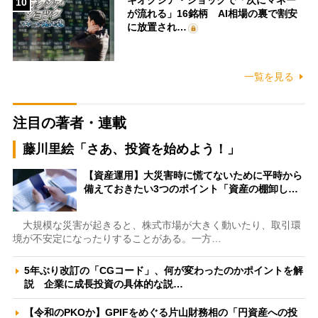
10
が流れる」16銘柄 AI相場の裏で割安
に放置され…
一覧を見る
注目の著者・連載
藤川里絵「さあ、投資を始めよう！」
【資産運用】大災害時に慌てないために平時から
備えておきたい3つのポイント「資産の棚卸し…
大規模な災害が起きると、株式市場が大きく動いたり、取引環
境が不安定になったりすることがある。一方…
5年ぶり改訂の「CGコード」、何が変わったのかポイントを解
説 企業に成長投資の具体的な説…
【令和のPKOか】GPIFをめぐる片山財務相の「円資産への投