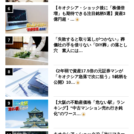
【キオクシア・ショック後に「株価倍
6
増」も期待できる注目銘柄5選】資産3
億円超・…
「失敗すると取り返しがつかない」葬
7
儀社の手を借りない「DIY葬」の落とし
穴 素人には…
《2年弱で資産17.5倍の元証券マンが
8
「キオクシア急落で次に狙う」5銘柄を
公開》10…
【大阪の不動産価格「危ない駅」ラン
9
キング】“中古マンション売れ行き鈍
化”のワース…
キオクシア・ショックで「次にマネー