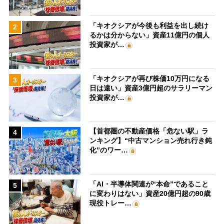
「キオクシアが今後も利益を出し続け
2
るかは分からない」資産11億円の個人
投資家が…
「キオクシアが再び株価10万円になる
3
日は遠い」資産3億円超のサラリーマン
投資家が…
【首都圏の不動産価格「危ない駅」ラ
4
ンキング】“中古マンション売れ行き鈍
化”のワー…
「AI・半導体関連が“本命”であること
5
に変わりはない」資産20億円超の90歳
現役トレー…