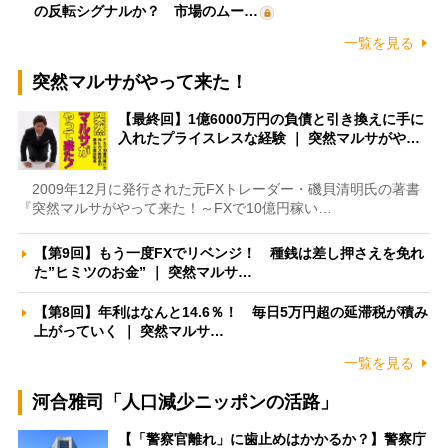
の反転シグナルか？ 市場のムー…
一覧を見る
突然マルサがやって来た！
【最終回】1億6000万円の負債と引き換えに手に
入れたプライスレスな経験 ｜ 突然マルサがや…
2009年12月に発行された元FXトレーダー・磯貝清明氏の著書
『突然マルサがやって来た！～FXで10億円稼い…
【第9回】もう一度FXでリベンジ！ 種銭は差し押さえを免れ
た”ヒミツのお金” ｜ 突然マルサ…
【第8回】年利はなんと14.6％！ 毎日5万円超の延滞税が積み
上がっていく ｜ 突然マルサ…
一覧を見る
河合雅司「人口減少ニッポンの活路」
【「警察官離れ」に歯止めはかかるか？】警察庁