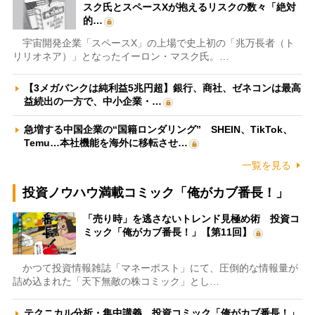
スク氏とスペースXが抱えるリスクの数々「絶対
的…
宇宙開発企業「スペースX」の上場で史上初の「兆万長者（ト
リリオネア）」となったイーロン・マスク氏。…
【3メガバンクは純利益5兆円超】銀行、商社、ゼネコンは最高
益続出の一方で、中小企業・…
急増する中国企業の“国籍ロンダリング” SHEIN、TikTok、
Temu…本社機能を海外に移転させ…
一覧を見る
投資ノウハウ満載コミック「俺がカブ番長！」
「売り時」を逃さないトレンド見極め術 投資コ
ミック「俺がカブ番長！」【第11回】
かつて投資情報雑誌「マネーポスト」にて、圧倒的な情報量が
詰め込まれた「天下無敵の株コミック」とし…
テクニカル分析・集中講義 投資コミック「俺がカブ番長！」