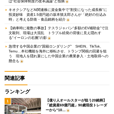
は“社会保障制度の改革議論”と指摘
キオクシアなどAI関連株に資金集中で“割安になった成長株”に
投資妙味 資産1.5億円超の坂本慎太郎さんが「絶好の仕込み
時」と考える防衛・食品銘柄を紹介
【納車時に複数の事故】テスラジャパン“多額のEV補助金”で注
文殺到、現場は大混乱 トラブル続発の背後に見え隠れす
る“イーロンの右腕”の影
急増する中国企業の“国籍ロンダリング” SHEIN、TikTok、
Temu…本社機能を海外に移転させ、トランプ関税の回避を狙
う 現地人を隠れ蓑にした中国企業の農業参入・土地取得への
懸念も
関連記事
ランキング
【億り人オールスターが狙う20銘柄】
1
「総資産69億円超」90歳現役トレーダ
ーから“10…