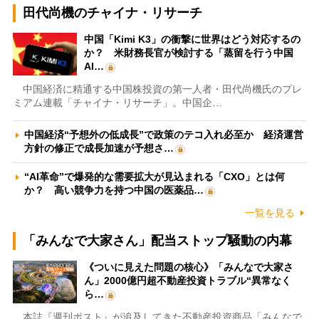
田代尚機のチャイナ・リサーチ
中国「Kimi K3」の衝撃に世界はどう対応するの
か？ 米財務長官が検討する「蒸留を行う中国
AI…
中国経済に精通する中国株投資の第一人者・田代尚機氏のプレ
ミアム連載「チャイナ・リサーチ」。中国企…
中国経済“予想外の低成長”で政策のテコ入れ必至か 経済運営
方針の修正で成長加速が予想さ…
“AI革命”で爆発的な需要拡大が見込まれる「CXO」とは何
か？ 高い競争力を持つ中国の医薬品…
一覧を見る
「みんなで大家さん」配当ストップ騒動の内幕
《ついに見えた問題の核心》「みんなで大家さ
ん」2000億円超不動産投資トラブル“異常なく
ら…
本誌『週刊ポスト』が追及してきた不動産投資商品「みんなで