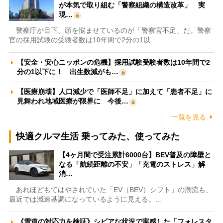
が本気で取り組む「警察組織の構造改革」 実
現…
警察庁が目下、頭を悩ませているのが「警察官不足」だ。警察
官の採用試験の受験者数は10年間で2分の1以…
【安全・安心ニッポンの危機】採用試験受験者数は10年間で2
分の1以下に！ 出生数減がも…
【医療崩壊】人口減少で「医師不足」に加えて「患者不足」に
見舞われ地域医療が限界に 今後…
一覧を見る
快適クルマ生活 乗ってみた、使ってみた
【4ヶ月間で受注累計6000台】BEV普及の障壁と
なる「航続距離の不安」「充電のストレス」解
消…
あれほどもてはやされていた「EV（BEV）シフト」の潮流も、
最近では減速基調になっているように見える。…
《雪道の対応力を検証》シビアな状況で実感した「フォレスタ