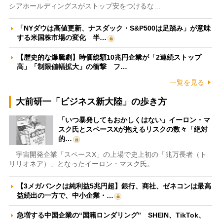
シアホールディングスがストップ安をつけるな…
「NYダウは高値更新、ナスダック・S&P500は足踏み」が意味
する米国株市場の変化 半…
【歴史的な爆騰劇】時価総額10兆円企業が「2連続ストップ
高」「制限値幅拡大」の衝撃 フ…
一覧を見る
大前研一「ビジネス新大陸」の歩き方
「いつ暴発してもおかしくはない」イーロン・マ
スク氏とスペースXが抱えるリスクの数々「絶対
的…
宇宙開発企業「スペースX」の上場で史上初の「兆万長者（ト
リリオネア）」となったイーロン・マスク氏。…
【3メガバンクは純利益5兆円超】銀行、商社、ゼネコンは最高
益続出の一方で、中小企業・…
急増する中国企業の“国籍ロンダリング” SHEIN、TikTok、