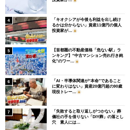
「キオクシアが今後も利益を出し続け
4
るかは分からない」資産11億円の個人
投資家が…
【首都圏の不動産価格「危ない駅」ラ
5
ンキング】“中古マンション売れ行き鈍
化”のワー…
「AI・半導体関連が“本命”であること
6
に変わりはない」資産20億円超の90歳
現役トレー…
「失敗すると取り返しがつかない」葬
7
儀社の手を借りない「DIY葬」の落とし
穴 素人には…