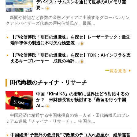
デバイス：サムスンを通じて世界のAIメモリ需
要…
新聞や雑誌など多数の金融メディアに出演するグローバルリン
クアドバイザーズ代表の戸松信博氏が、最新…
【戸松信博氏「明日の爆騰株」を探せ】レーザーテック：最先
端半導体の製造に不可欠な検査装…
【戸松信博氏「明日の爆騰株」を探せ】TDK：AIインフラを支
えるキープレーヤー 成長の再評…
一覧を見る
田代尚機のチャイナ・リサーチ
中国「Kimi K3」の衝撃に世界はどう対応するの
か？ 米財務長官が検討する「蒸留を行う中国
AI…
中国経済に精通する中国株投資の第一人者・田代尚機氏のプレ
ミアム連載「チャイナ・リサーチ」。中国企…
中国経済“予想外の低成長”で政策のテコ入れ必至か 経済運営