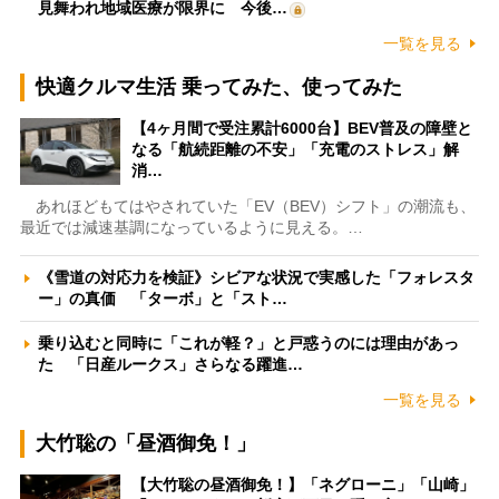
見舞われ地域医療が限界に 今後…
一覧を見る
快適クルマ生活 乗ってみた、使ってみた
【4ヶ月間で受注累計6000台】BEV普及の障壁と
なる「航続距離の不安」「充電のストレス」解
消…
あれほどもてはやされていた「EV（BEV）シフト」の潮流も、
最近では減速基調になっているように見える。…
《雪道の対応力を検証》シビアな状況で実感した「フォレスタ
ー」の真価 「ターボ」と「スト…
乗り込むと同時に「これが軽？」と戸惑うのには理由があっ
た 「日産ルークス」さらなる躍進…
一覧を見る
大竹聡の「昼酒御免！」
【大竹聡の昼酒御免！】「ネグローニ」「山崎」