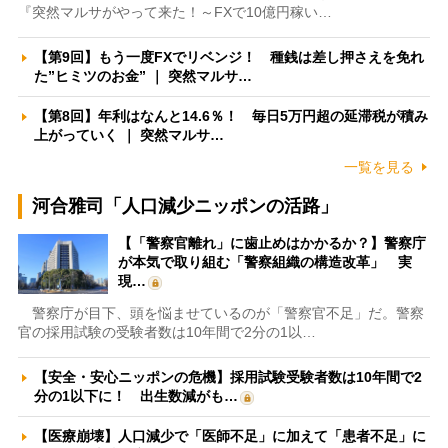
『突然マルサがやって来た！～FXで10億円稼い…
【第9回】もう一度FXでリベンジ！ 種銭は差し押さえを免れ
た”ヒミツのお金” ｜ 突然マルサ…
【第8回】年利はなんと14.6％！ 毎日5万円超の延滞税が積み
上がっていく ｜ 突然マルサ…
一覧を見る
河合雅司「人口減少ニッポンの活路」
【「警察官離れ」に歯止めはかかるか？】警察庁
が本気で取り組む「警察組織の構造改革」 実
現…
警察庁が目下、頭を悩ませているのが「警察官不足」だ。警察
官の採用試験の受験者数は10年間で2分の1以…
【安全・安心ニッポンの危機】採用試験受験者数は10年間で2
分の1以下に！ 出生数減がも…
【医療崩壊】人口減少で「医師不足」に加えて「患者不足」に