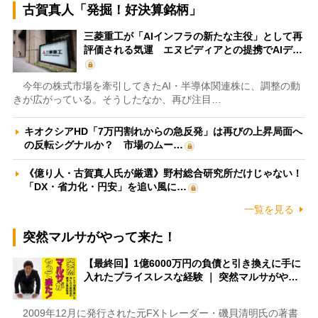
古賀真人「発掘！好決算銘柄」
三菱重工が「AIインフラの新たな主役」として再
評価される気運 エヌビディアとの提携でAIデ…
今年の株式市場を牽引してきたAI・半導体関連株に、調整の動
きが広がっている。そうしたなか、再び注目…
キオクシアHD「7万円割れからの急反発」は再びの上昇局面へ
の反転シグナルか？ 市場のムー…
《億り人・古賀真人氏が厳選》野村総合研究所だけじゃない！
「DX・省力化・円安」を追い風に…
一覧を見る
突然マルサがやって来た！
【最終回】1億6000万円の負債と引き換えに手に
入れたプライスレスな経験 ｜ 突然マルサがや…
2009年12月に発行された元FXトレーダー・磯貝清明氏の著書