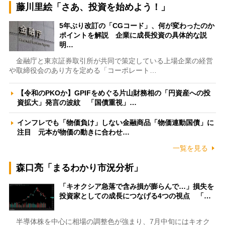
藤川里絵「さあ、投資を始めよう！」
5年ぶり改訂の「CGコード」、何が変わったのか
ポイントを解説 企業に成長投資の具体的な説
明…
金融庁と東京証券取引所が共同で策定している上場企業の経営
や取締役会のあり方を定める「コーポレート…
【令和のPKOか】GPIFをめぐる片山財務相の「円資産への投
資拡大」発言の波紋 「国債重視」…
インフレでも「物価負け」しない金融商品「物価連動国債」に
注目 元本が物価の動きに合わせ…
一覧を見る
森口亮「まるわかり市況分析」
「キオクシア急落で含み損が膨らんで…」損失を
投資家としての成長につなげる4つの視点 「…
半導体株を中心に相場の調整色が強まり、7月中旬にはキオク