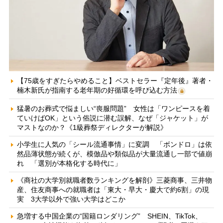
【75歳をすぎたらやめること】ベストセラー『定年後』著者・
楠木新氏が指南する老年期の好循環を呼び込む方法
猛暑のお葬式で悩ましい“喪服問題” 女性は「ワンピースを着
ていけばOK」という俗説に潜む誤解、なぜ「ジャケット」が
マストなのか？《1級葬祭ディレクターが解説》
小学生に人気の「シール流通事情」に変調 「ボンドロ」は依
然品薄状態が続くが、模倣品や類似品が大量流通し一部で値崩
れ 「選別が本格化する時代に」
《商社の大学別就職者数ランキングを解剖》三菱商事、三井物
産、住友商事への就職者は「東大・早大・慶大で約6割」の現
実 3大学以外で強い大学はどこか
急増する中国企業の“国籍ロンダリング” SHEIN、TikTok、