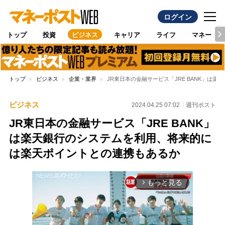
ログイン
トップ
投資
ビジネス
キャリア
ライフ
マネー
トップ
ビジネス
企業・業界
JR東日本の金融サービス「JRE BANK」は
ビジネス
2024.04.25 07:02
週刊ポスト
JR東日本の金融サービス「JRE BANK」
は楽天銀行のシステムを利用、将来的に
は楽天ポイントとの連携もあるか
もっと見る
arrow_forward_ios