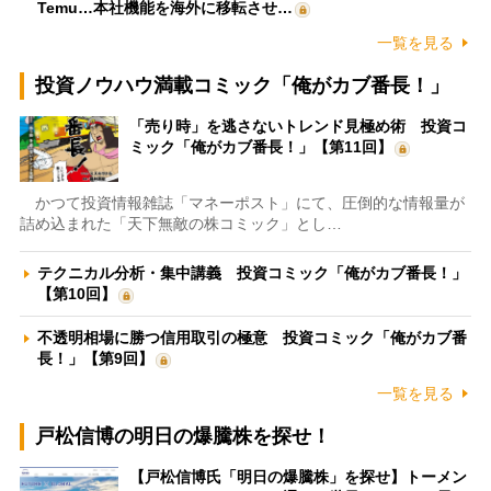
Temu…本社機能を海外に移転させ…
一覧を見る
投資ノウハウ満載コミック「俺がカブ番長！」
「売り時」を逃さないトレンド見極め術 投資コ
ミック「俺がカブ番長！」【第11回】
かつて投資情報雑誌「マネーポスト」にて、圧倒的な情報量が
詰め込まれた「天下無敵の株コミック」とし…
テクニカル分析・集中講義 投資コミック「俺がカブ番長！」
【第10回】
不透明相場に勝つ信用取引の極意 投資コミック「俺がカブ番
長！」【第9回】
一覧を見る
戸松信博の明日の爆騰株を探せ！
【戸松信博氏「明日の爆騰株」を探せ】トーメン