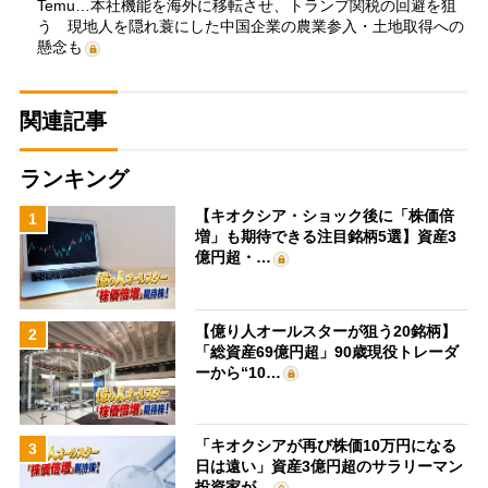
Temu…本社機能を海外に移転させ、トランプ関税の回避を狙
う 現地人を隠れ蓑にした中国企業の農業参入・土地取得への
懸念も
関連記事
ランキング
【キオクシア・ショック後に「株価倍
1
増」も期待できる注目銘柄5選】資産3
億円超・…
【億り人オールスターが狙う20銘柄】
2
「総資産69億円超」90歳現役トレーダ
ーから“10…
「キオクシアが再び株価10万円になる
3
日は遠い」資産3億円超のサラリーマン
投資家が…