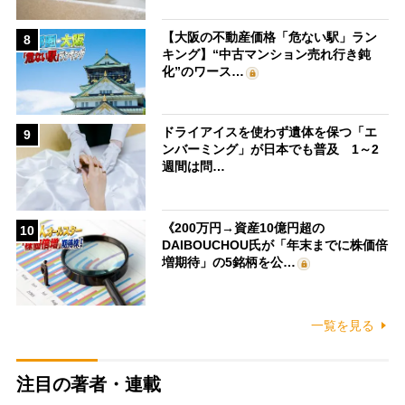
【大阪の不動産価格「危ない駅」ラン
8
キング】“中古マンション売れ行き鈍
化”のワース…
ドライアイスを使わず遺体を保つ「エ
9
ンバーミング」が日本でも普及 1～2
週間は問…
《200万円→資産10億円超の
10
DAIBOUCHOU氏が「年末までに株価倍
増期待」の5銘柄を公…
一覧を見る
注目の著者・連載