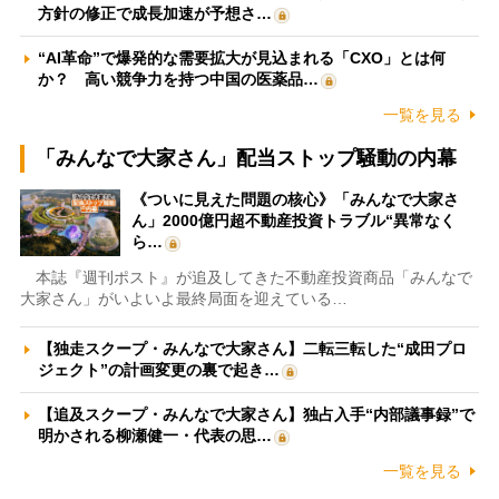
方針の修正で成長加速が予想さ…
“AI革命”で爆発的な需要拡大が見込まれる「CXO」とは何
か？ 高い競争力を持つ中国の医薬品…
一覧を見る
「みんなで大家さん」配当ストップ騒動の内幕
《ついに見えた問題の核心》「みんなで大家さ
ん」2000億円超不動産投資トラブル“異常なく
ら…
本誌『週刊ポスト』が追及してきた不動産投資商品「みんなで
大家さん」がいよいよ最終局面を迎えている…
【独走スクープ・みんなで大家さん】二転三転した“成田プロ
ジェクト”の計画変更の裏で起き…
【追及スクープ・みんなで大家さん】独占入手“内部議事録”で
明かされる柳瀬健一・代表の思…
一覧を見る