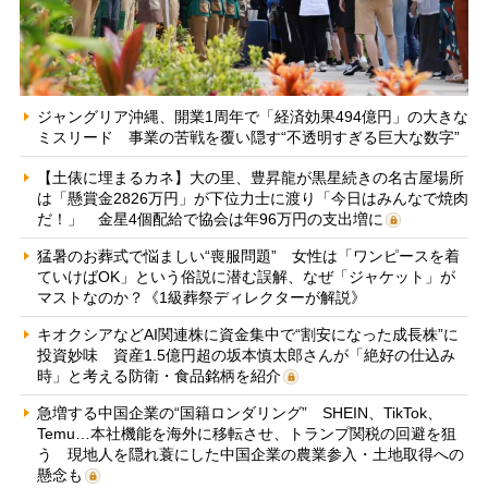
ジャングリア沖縄、開業1周年で「経済効果494億円」の大きな
ミスリード 事業の苦戦を覆い隠す“不透明すぎる巨大な数字”
【土俵に埋まるカネ】大の里、豊昇龍が黒星続きの名古屋場所
は「懸賞金2826万円」が下位力士に渡り「今日はみんなで焼肉
だ！」 金星4個配給で協会は年96万円の支出増に
猛暑のお葬式で悩ましい“喪服問題” 女性は「ワンピースを着
ていけばOK」という俗説に潜む誤解、なぜ「ジャケット」が
マストなのか？《1級葬祭ディレクターが解説》
キオクシアなどAI関連株に資金集中で“割安になった成長株”に
投資妙味 資産1.5億円超の坂本慎太郎さんが「絶好の仕込み
時」と考える防衛・食品銘柄を紹介
急増する中国企業の“国籍ロンダリング” SHEIN、TikTok、
Temu…本社機能を海外に移転させ、トランプ関税の回避を狙
う 現地人を隠れ蓑にした中国企業の農業参入・土地取得への
懸念も