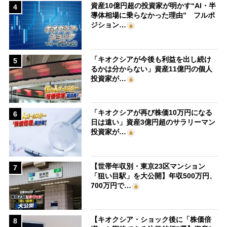
資産10億円超の投資家が明かす“AI・半
4
導体相場に乗らなかった理由” フルポ
ジション…
「キオクシアが今後も利益を出し続け
5
るかは分からない」資産11億円の個人
投資家が…
「キオクシアが再び株価10万円になる
6
日は遠い」資産3億円超のサラリーマン
投資家が…
【世帯年収別・東京23区マンション
7
「狙い目駅」を大公開】年収500万円、
700万円で…
【キオクシア・ショック後に「株価倍
8