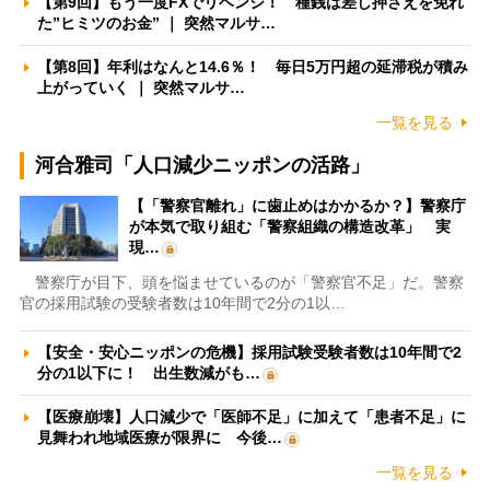
【第9回】もう一度FXでリベンジ！ 種銭は差し押さえを免れ
た”ヒミツのお金” ｜ 突然マルサ…
【第8回】年利はなんと14.6％！ 毎日5万円超の延滞税が積み
上がっていく ｜ 突然マルサ…
一覧を見る
河合雅司「人口減少ニッポンの活路」
【「警察官離れ」に歯止めはかかるか？】警察庁
が本気で取り組む「警察組織の構造改革」 実
現…
警察庁が目下、頭を悩ませているのが「警察官不足」だ。警察
官の採用試験の受験者数は10年間で2分の1以…
【安全・安心ニッポンの危機】採用試験受験者数は10年間で2
分の1以下に！ 出生数減がも…
【医療崩壊】人口減少で「医師不足」に加えて「患者不足」に
見舞われ地域医療が限界に 今後…
一覧を見る