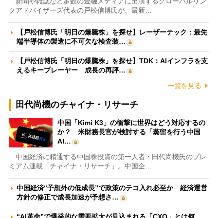
新聞や雑誌など多数の金融メディアに出演するグローバルリン
クアドバイザーズ代表の戸松信博氏が、最新…
【戸松信博氏「明日の爆騰株」を探せ】レーザーテック：最先
端半導体の製造に不可欠な検査装…
【戸松信博氏「明日の爆騰株」を探せ】TDK：AIインフラを支
えるキープレーヤー 成長の再評…
一覧を見る
田代尚機のチャイナ・リサーチ
中国「Kimi K3」の衝撃に世界はどう対応するの
か？ 米財務長官が検討する「蒸留を行う中国
AI…
中国経済に精通する中国株投資の第一人者・田代尚機氏のプレ
ミアム連載「チャイナ・リサーチ」。中国企…
中国経済“予想外の低成長”で政策のテコ入れ必至か 経済運営
方針の修正で成長加速が予想さ…
“AI革命”で爆発的な需要拡大が見込まれる「CXO」とは何