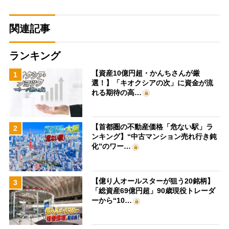
関連記事
ランキング
【資産10億円超・かんちさんが厳
1
選！】「キオクシアの次」に資金が流
れる期待の高…
【首都圏の不動産価格「危ない駅」ラ
2
ンキング】“中古マンション売れ行き鈍
化”のワー…
【億り人オールスターが狙う20銘柄】
3
「総資産69億円超」90歳現役トレーダ
ーから“10…