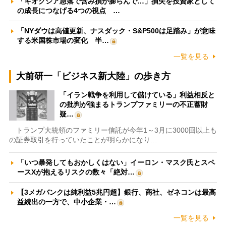
「キオクシア急落で含み損が膨らんで…」損失を投資家として
の成長につなげる4つの視点 …
「NYダウは高値更新、ナスダック・S&P500は足踏み」が意味
する米国株市場の変化 半…
一覧を見る
大前研一「ビジネス新大陸」の歩き方
「イラン戦争を利用して儲けている」利益相反と
の批判が強まるトランプファミリーの不正蓄財
疑…
トランプ大統領のファミリー信託が今年1～3月に3000回以上も
の証券取引を行っていたことが明らかになり…
「いつ暴発してもおかしくはない」イーロン・マスク氏とスペ
ースXが抱えるリスクの数々「絶対…
【3メガバンクは純利益5兆円超】銀行、商社、ゼネコンは最高
益続出の一方で、中小企業・…
一覧を見る