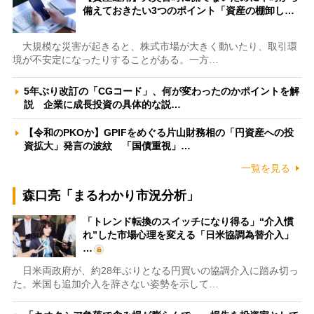
備えておきたい3つのポイント「資産の棚卸し…
大規模な災害が起きると、株式市場が大きく動いたり、取引環
境が不安定になったりすることがある。一方…
5年ぶり改訂の「CGコード」、何が変わったのかポイントを解
説 企業に成長投資の具体的な説…
【令和のPKOか】GPIFをめぐる片山財務相の「円資産への投
資拡大」発言の波紋 「国債重視」…
一覧を見る
森口亮「まるわかり市況分析」
「トレンド転換のスイッチになり得る」“介入慣
れ”した市場心理を変える「日米協調為替介入」
…
日米両政府が、約28年ぶりとなる円買いの協調介入に踏み切っ
た。米国も追加介入を辞さない姿勢を示して…