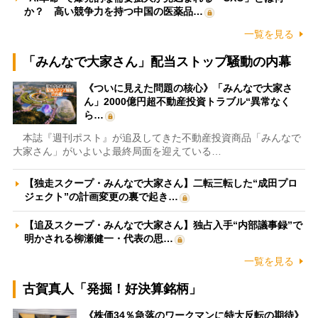
か？ 高い競争力を持つ中国の医薬品…
一覧を見る
「みんなで大家さん」配当ストップ騒動の内幕
《ついに見えた問題の核心》「みんなで大家さ
ん」2000億円超不動産投資トラブル“異常なく
ら…
本誌『週刊ポスト』が追及してきた不動産投資商品「みんなで
大家さん」がいよいよ最終局面を迎えている…
【独走スクープ・みんなで大家さん】二転三転した“成田プロ
ジェクト”の計画変更の裏で起き…
【追及スクープ・みんなで大家さん】独占入手“内部議事録”で
明かされる柳瀬健一・代表の思…
一覧を見る
古賀真人「発掘！好決算銘柄」
《株価34％急落のワークマンに特大反転の期待》