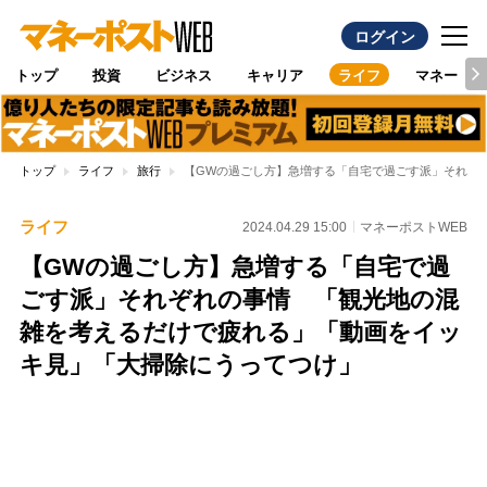
ログイン
トップ
投資
ビジネス
キャリア
ライフ
マネー
トップ
ライフ
旅行
【GWの過ごし方】急増する「自宅で過ごす派」それぞ
ライフ
2024.04.29 15:00
マネーポストWEB
【GWの過ごし方】急増する「自宅で過
ごす派」それぞれの事情 「観光地の混
雑を考えるだけで疲れる」「動画をイッ
キ見」「大掃除にうってつけ」
Loaded
:
97.10%
/
Unmute