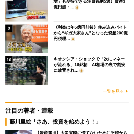
増」も期待できる注目銘柄5選】資産3
億円超・…
《利益は年5億円前後》住み込みバイト
9
から“ギガ大家さん”となった資産200億
円税理…
キオクシア・ショックで「次にマネー
10
が流れる」16銘柄 AI相場の裏で割安
に放置され…
一覧を見る
注目の著者・連載
藤川里絵「さあ、投資を始めよう！」
【資産運用】大災害時に慌てないために平時から