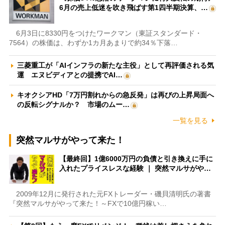
6月の売上低迷を吹き飛ばす第1四半期決算、…
6月3日に8330円をつけたワークマン（東証スタンダード・
7564）の株価は、わずか1カ月あまりで約34％下落…
三菱重工が「AIインフラの新たな主役」として再評価される気
運 エヌビディアとの提携でAI…
キオクシアHD「7万円割れからの急反発」は再びの上昇局面へ
の反転シグナルか？ 市場のムー…
一覧を見る
突然マルサがやって来た！
【最終回】1億6000万円の負債と引き換えに手に
入れたプライスレスな経験 ｜ 突然マルサがや…
2009年12月に発行された元FXトレーダー・磯貝清明氏の著書
『突然マルサがやって来た！～FXで10億円稼い…