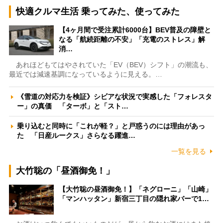
快適クルマ生活 乗ってみた、使ってみた
【4ヶ月間で受注累計6000台】BEV普及の障壁と
なる「航続距離の不安」「充電のストレス」解
消…
あれほどもてはやされていた「EV（BEV）シフト」の潮流も、
最近では減速基調になっているように見える。…
《雪道の対応力を検証》シビアな状況で実感した「フォレスタ
ー」の真価 「ターボ」と「スト…
乗り込むと同時に「これが軽？」と戸惑うのには理由があっ
た 「日産ルークス」さらなる躍進…
一覧を見る
大竹聡の「昼酒御免！」
【大竹聡の昼酒御免！】「ネグローニ」「山崎」
「マンハッタン」新宿三丁目の隠れ家バーで1…