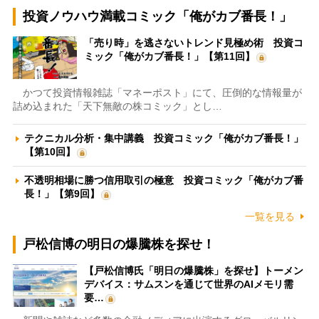
投資ノウハウ満載コミック「俺がカブ番長！」
「売り時」を逃さないトレンド見極め術 投資コ
ミック「俺がカブ番長！」【第11回】
かつて投資情報雑誌「マネーポスト」にて、圧倒的な情報量が
詰め込まれた「天下無敵の株コミック」とし…
テクニカル分析・集中講義 投資コミック「俺がカブ番長！」
【第10回】
不透明相場に勝つ信用取引の極意 投資コミック「俺がカブ番
長！」【第9回】
一覧を見る
戸松信博の明日の爆騰株を探せ！
【戸松信博氏「明日の爆騰株」を探せ】トーメン
デバイス：サムスンを通じて世界のAIメモリ需
要…