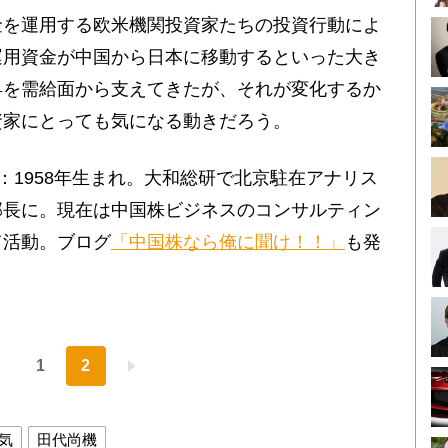
を運用する欧米機関投資家たちの投資行動によ
運用資金が中国から日本に移動するといった大き
昇を需給面から支えてきたが、それが変化するか
資家にとっても気になる動きだろう。
：1958年生まれ。大和総研で北京駐在アナリス
部長に。現在は中国株ビジネスのコンサルティン
て活動。ブログ
「中国株なら俺に聞け！！」
も発
1
2
気
田代尚機