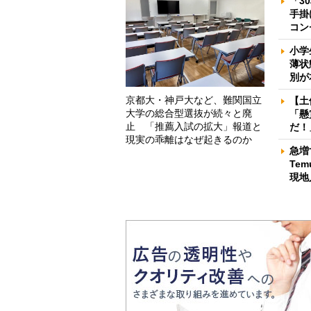
「3
手掛
コン
小学
薄状
別が
京都大・神戸大など、難関国立
【土
大学の総合型選抜が続々と廃
「懸
止 「推薦入試の拡大」報道と
だ！
現実の乖離はなぜ起きるのか
急増
Te
現地