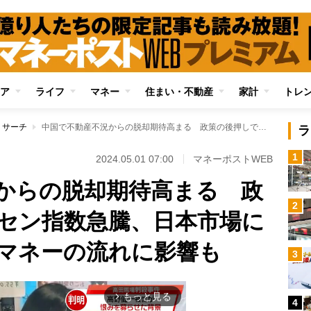
ア
ライフ
マネー
住まい・不動産
家計
トレ
リサーチ
中国で不動産不況からの脱却期待高まる 政策の後押しでハンセン指数急騰、日本市場に流入していた欧米マネーの流れに影響も
ラ
1
2024.05.01 07:00
マネーポストWEB
からの脱却期待高まる 政
2
セン指数急騰、日本市場に
マネーの流れに影響も
3
もっと見る
arrow_forward_ios
4