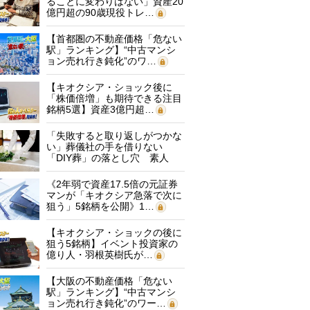
ることに変わりはない」資産20
億円超の90歳現役トレ…
【首都圏の不動産価格「危ない
駅」ランキング】“中古マンシ
ョン売れ行き鈍化”のワ…
【キオクシア・ショック後に
「株価倍増」も期待できる注目
銘柄5選】資産3億円超…
「失敗すると取り返しがつかな
い」葬儀社の手を借りない
「DIY葬」の落とし穴 素人
に…
《2年弱で資産17.5倍の元証券
マンが「キオクシア急落で次に
狙う」5銘柄を公開》1…
【キオクシア・ショックの後に
狙う5銘柄】イベント投資家の
億り人・羽根英樹氏が…
【大阪の不動産価格「危ない
駅」ランキング】“中古マンシ
ョン売れ行き鈍化”のワー…