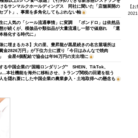
0種類以上のパン食べ放題」で行列のできる新形態レストランを
けるサンマルクホールディングス 同社に聞いた「店舗展開の
【お
セプト」、事業を多角化してもぶれない軸
202
生に人気の「シール流通事情」に変調 「ボンドロ」は依然品
態が続くが、模倣品や類似品が大量流通し一部で値崩れ 「選
本格化する時代に」
俵に埋まるカネ】大の里、豊昇龍が黒星続きの名古屋場所は
賞金2826万円」が下位力士に渡り「今日はみんなで焼肉
」 金星4個配給で協会は年96万円の支出増に
する中国企業の“国籍ロンダリング” SHEIN、TikTok、
mu…本社機能を海外に移転させ、トランプ関税の回避を狙う
人を隠れ蓑にした中国企業の農業参入・土地取得への懸念も