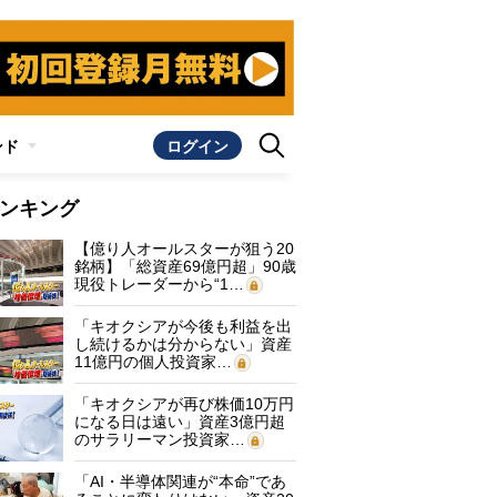
ンド
ログイン
ンキング
【億り人オールスターが狙う20
銘柄】「総資産69億円超」90歳
現役トレーダーから“1…
「キオクシアが今後も利益を出
し続けるかは分からない」資産
11億円の個人投資家…
「キオクシアが再び株価10万円
になる日は遠い」資産3億円超
のサラリーマン投資家…
「AI・半導体関連が“本命”であ