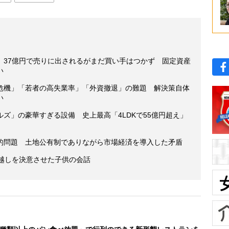
、37億円で売りに出されるがまだ買い手はつかず 固定資産
い
危機」「若者の高失業率」「外資撤退」の難題 解決策自体
い
ズ」の豪華すぎる設備 史上最高「4LDKで55億円超え」
的問題 土地公有制でありながら市場経済を導入した矛盾
っ越しを決意させた子供の会話