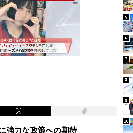
5
6
7
Mute
8
9
10
に強力な政策への期待