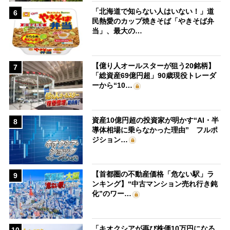
「北海道で知らない人はいない！」道
6
民熱愛のカップ焼きそば「やきそば弁
当」、最大の…
【億り人オールスターが狙う20銘柄】
7
「総資産69億円超」90歳現役トレーダ
ーから“10…
資産10億円超の投資家が明かす“AI・半
8
導体相場に乗らなかった理由” フルポ
ジション…
【首都圏の不動産価格「危ない駅」ラ
9
ンキング】“中古マンション売れ行き鈍
化”のワー…
「キオクシアが再び株価10万円になる
10