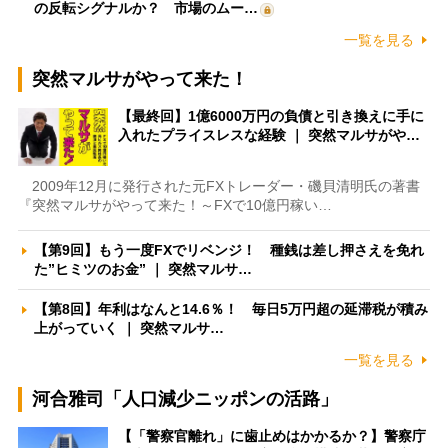
の反転シグナルか？ 市場のムー…
一覧を見る
突然マルサがやって来た！
【最終回】1億6000万円の負債と引き換えに手に
入れたプライスレスな経験 ｜ 突然マルサがや…
2009年12月に発行された元FXトレーダー・磯貝清明氏の著書
『突然マルサがやって来た！～FXで10億円稼い…
【第9回】もう一度FXでリベンジ！ 種銭は差し押さえを免れ
た”ヒミツのお金” ｜ 突然マルサ…
【第8回】年利はなんと14.6％！ 毎日5万円超の延滞税が積み
上がっていく ｜ 突然マルサ…
一覧を見る
河合雅司「人口減少ニッポンの活路」
【「警察官離れ」に歯止めはかかるか？】警察庁