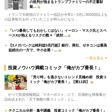
の批判が強まるトランプファミリーの不正蓄財
疑…
トランプ大統領のファミリー信託が今年1～3月に3000回以上も
の証券取引を行っていたことが明らかになり…
「いつ暴発してもおかしくはない」イーロン・マスク氏とスペ
ースXが抱えるリスクの数々「絶対…
【3メガバンクは純利益5兆円超】銀行、商社、ゼネコンは最高
益続出の一方で、中小企業・…
一覧を見る
投資ノウハウ満載コミック「俺がカブ番長！」
「売り時」を逃さないトレンド見極め術 投資コ
ミック「俺がカブ番長！」【第11回】
かつて投資情報雑誌「マネーポスト」にて、圧倒的な情報量が
詰め込まれた「天下無敵の株コミック」とし…
テクニカル分析・集中講義 投資コミック「俺がカブ番長！」