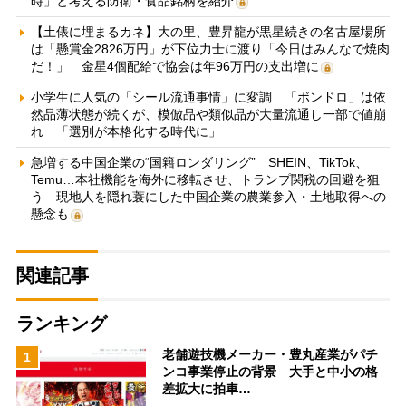
時」と考える防衛・食品銘柄を紹介
【土俵に埋まるカネ】大の里、豊昇龍が黒星続きの名古屋場所
は「懸賞金2826万円」が下位力士に渡り「今日はみんなで焼肉
だ！」 金星4個配給で協会は年96万円の支出増に
小学生に人気の「シール流通事情」に変調 「ボンドロ」は依
然品薄状態が続くが、模倣品や類似品が大量流通し一部で値崩
れ 「選別が本格化する時代に」
急増する中国企業の“国籍ロンダリング” SHEIN、TikTok、
Temu…本社機能を海外に移転させ、トランプ関税の回避を狙
う 現地人を隠れ蓑にした中国企業の農業参入・土地取得への
懸念も
関連記事
ランキング
老舗遊技機メーカー・豊丸産業がパチ
1
ンコ事業停止の背景 大手と中小の格
差拡大に拍車…