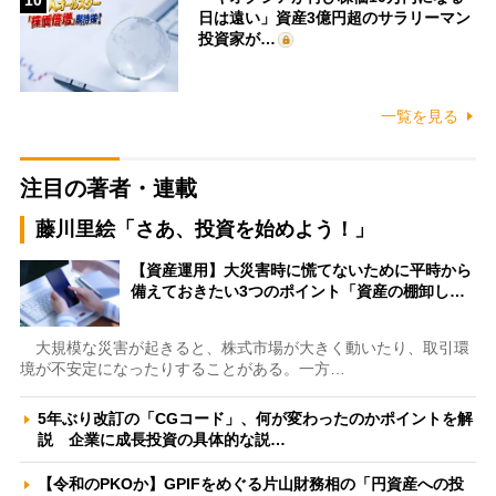
日は遠い」資産3億円超のサラリーマン
投資家が…
一覧を見る
注目の著者・連載
藤川里絵「さあ、投資を始めよう！」
【資産運用】大災害時に慌てないために平時から
備えておきたい3つのポイント「資産の棚卸し…
大規模な災害が起きると、株式市場が大きく動いたり、取引環
境が不安定になったりすることがある。一方…
5年ぶり改訂の「CGコード」、何が変わったのかポイントを解
説 企業に成長投資の具体的な説…
【令和のPKOか】GPIFをめぐる片山財務相の「円資産への投