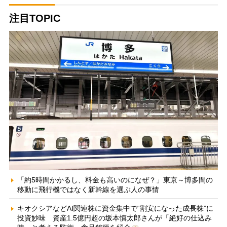
注目TOPIC
「約5時間かかるし、料金も高いのになぜ？」東京～博多間の
移動に飛行機ではなく新幹線を選ぶ人の事情
キオクシアなどAI関連株に資金集中で“割安になった成長株”に
投資妙味 資産1.5億円超の坂本慎太郎さんが「絶好の仕込み