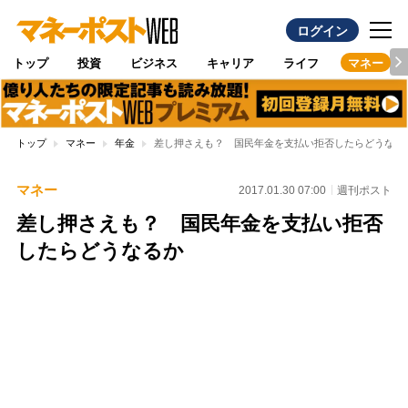
ログイン
トップ
投資
ビジネス
キャリア
ライフ
マネー
トップ
マネー
年金
差し押さえも？ 国民年金を支払い拒否したらどうなる
マネー
2017.01.30 07:00
週刊ポスト
差し押さえも？ 国民年金を支払い拒否
したらどうなるか
Loaded
:
95.43%
/
Unmute