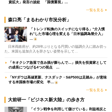
資拡大」発言の波紋 「国債重視」…
一覧を見る
森口亮「まるわかり市況分析」
「トレンド転換のスイッチになり得る」“介入慣
れ”した市場心理を変える「日米協調為替介入」
…
日米両政府が、約28年ぶりとなる円買いの協調介入に踏み切っ
た。米国も追加介入を辞さない姿勢を示して…
「キオクシア急落で含み損が膨らんで…」損失を投資家として
の成長につなげる4つの視点 …
「NYダウは高値更新、ナスダック・S&P500は足踏み」が意味
する米国株市場の変化 半…
一覧を見る
大前研一「ビジネス新大陸」の歩き方
「イラン戦争を利用して儲けている」利益相反と