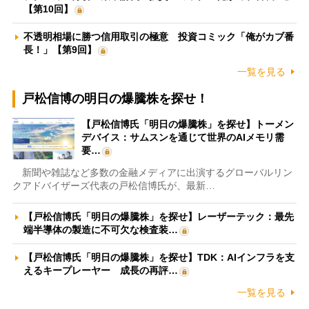
【第10回】
不透明相場に勝つ信用取引の極意 投資コミック「俺がカブ番
長！」【第9回】
一覧を見る
戸松信博の明日の爆騰株を探せ！
【戸松信博氏「明日の爆騰株」を探せ】トーメン
デバイス：サムスンを通じて世界のAIメモリ需
要…
新聞や雑誌など多数の金融メディアに出演するグローバルリン
クアドバイザーズ代表の戸松信博氏が、最新…
【戸松信博氏「明日の爆騰株」を探せ】レーザーテック：最先
端半導体の製造に不可欠な検査装…
【戸松信博氏「明日の爆騰株」を探せ】TDK：AIインフラを支
えるキープレーヤー 成長の再評…
一覧を見る