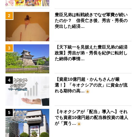
豊臣兄弟は転戦続きでなぜ軍費が続い
2
たのか？ 信長亡き後、秀吉・秀長の
突出した経済…
【天下統一を見据えた豊臣兄弟の経済
3
政策】秀吉が弟・秀長を紀伊に転封し
た納得の事情…
【資産10億円超・かんちさんが厳
4
選！】「キオクシアの次」に資金が流
れる期待の高…
【キオクシアが「配当」導入へ】それ
5
でも資産10億円超の配当株投資の達人
が「買う…