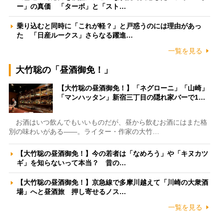
ー」の真価 「ターボ」と「スト…
乗り込むと同時に「これが軽？」と戸惑うのには理由があっ
た 「日産ルークス」さらなる躍進…
一覧を見る
大竹聡の「昼酒御免！」
【大竹聡の昼酒御免！】「ネグローニ」「山崎」
「マンハッタン」新宿三丁目の隠れ家バーで1…
お酒はいつ飲んでもいいものだが、昼から飲むお酒にはまた格
別の味わいがある――。ライター・作家の大竹…
【大竹聡の昼酒御免！】今の若者は「なめろう」や「キヌカツ
ギ」を知らないって本当？ 昔の…
【大竹聡の昼酒御免！】京急線で多摩川越えて「川崎の大衆酒
場」へと昼酒旅 押し寄せるノス…
一覧を見る