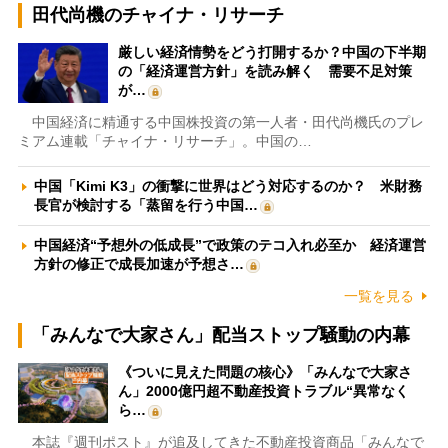
田代尚機のチャイナ・リサーチ
厳しい経済情勢をどう打開するか？中国の下半期
の「経済運営方針」を読み解く 需要不足対策
が…
中国経済に精通する中国株投資の第一人者・田代尚機氏のプレ
ミアム連載「チャイナ・リサーチ」。中国の…
中国「Kimi K3」の衝撃に世界はどう対応するのか？ 米財務
長官が検討する「蒸留を行う中国…
中国経済“予想外の低成長”で政策のテコ入れ必至か 経済運営
方針の修正で成長加速が予想さ…
一覧を見る
「みんなで大家さん」配当ストップ騒動の内幕
《ついに見えた問題の核心》「みんなで大家さ
ん」2000億円超不動産投資トラブル“異常なく
ら…
本誌『週刊ポスト』が追及してきた不動産投資商品「みんなで