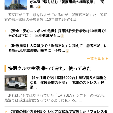
が本気で取り組む「警察組織の構造改革」 実
現…
警察庁が目下、頭を悩ませているのが「警察官不足」だ。警察
官の採用試験の受験者数は10年間で2分の1以…
【安全・安心ニッポンの危機】採用試験受験者数は10年間で2
分の1以下に！ 出生数減がも…
【医療崩壊】人口減少で「医師不足」に加えて「患者不足」に
見舞われ地域医療が限界に 今後…
一覧を見る
快適クルマ生活 乗ってみた、使ってみた
【4ヶ月間で受注累計6000台】BEV普及の障壁と
なる「航続距離の不安」「充電のストレス」解
消…
あれほどもてはやされていた「EV（BEV）シフト」の潮流も、
最近では減速基調になっているように見える。…
《雪道の対応力を検証》シビアな状況で実感した「フォレスタ