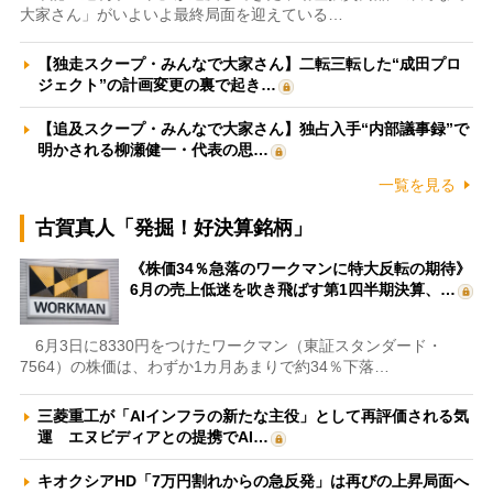
大家さん」がいよいよ最終局面を迎えている…
【独走スクープ・みんなで大家さん】二転三転した“成田プロ
ジェクト”の計画変更の裏で起き…
【追及スクープ・みんなで大家さん】独占入手“内部議事録”で
明かされる柳瀬健一・代表の思…
一覧を見る
古賀真人「発掘！好決算銘柄」
《株価34％急落のワークマンに特大反転の期待》
6月の売上低迷を吹き飛ばす第1四半期決算、…
6月3日に8330円をつけたワークマン（東証スタンダード・
7564）の株価は、わずか1カ月あまりで約34％下落…
三菱重工が「AIインフラの新たな主役」として再評価される気
運 エヌビディアとの提携でAI…
キオクシアHD「7万円割れからの急反発」は再びの上昇局面へ