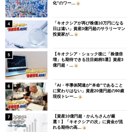
化”のワー…
「キオクシアが再び株価10万円になる
4
日は遠い」資産3億円超のサラリーマン
投資家が…
【キオクシア・ショック後に「株価倍
5
増」も期待できる注目銘柄5選】資産3
億円超・…
「AI・半導体関連が“本命”であること
6
に変わりはない」資産20億円超の90歳
現役トレー…
【資産10億円超・かんちさんが厳
7
選！】「キオクシアの次」に資金が流
れる期待の高…