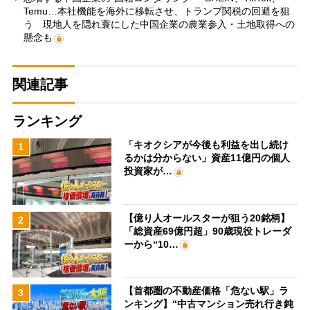
Temu…本社機能を海外に移転させ、トランプ関税の回避を狙
う 現地人を隠れ蓑にした中国企業の農業参入・土地取得への
懸念も
関連記事
ランキング
「キオクシアが今後も利益を出し続け
1
るかは分からない」資産11億円の個人
投資家が…
【億り人オールスターが狙う20銘柄】
2
「総資産69億円超」90歳現役トレーダ
ーから“10…
【首都圏の不動産価格「危ない駅」ラ
3
ンキング】“中古マンション売れ行き鈍