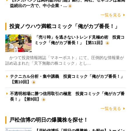
益続出の一方で、中小企業・…
一覧を見る
投資ノウハウ満載コミック「俺がカブ番長！」
「売り時」を逃さないトレンド見極め術 投資コ
ミック「俺がカブ番長！」【第11回】
かつて投資情報雑誌「マネーポスト」にて、圧倒的な情報量が
詰め込まれた「天下無敵の株コミック」とし…
テクニカル分析・集中講義 投資コミック「俺がカブ番長！」
【第10回】
不透明相場に勝つ信用取引の極意 投資コミック「俺がカブ番
長！」【第9回】
一覧を見る
戸松信博の明日の爆騰株を探せ！
【戸松信博氏「明日の爆騰株」を探せ】トーメン