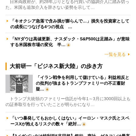
日米両政府が、約28年ぶりとなる円買いの協調介入に踏み切っ
た。米国も追加介入を辞さない姿勢を示して…
「キオクシア急落で含み損が膨らんで…」損失を投資家として
の成長につなげる4つの視点 …
「NYダウは高値更新、ナスダック・S&P500は足踏み」が意味
する米国株市場の変化 半…
一覧を見る
大前研一「ビジネス新大陸」の歩き方
「イラン戦争を利用して儲けている」利益相反と
の批判が強まるトランプファミリーの不正蓄財
疑…
トランプ大統領のファミリー信託が今年1～3月に3000回以上も
の証券取引を行っていたことが明らかになり…
「いつ暴発してもおかしくはない」イーロン・マスク氏とスペ
ースXが抱えるリスクの数々「絶対…
【3メガバンクは純利益5兆円超】銀行、商社、ゼネコンは最高