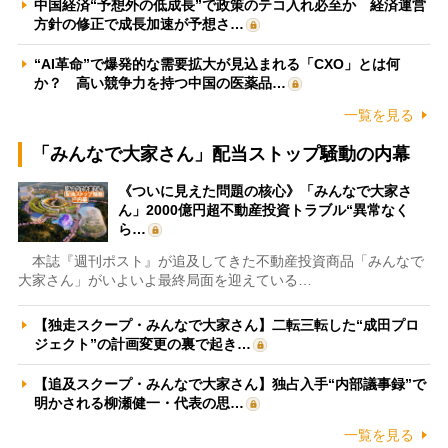
中国経済“予想外の低成長”で政策のテコ入れ必至か 経済運営
方針の修正で成長加速が予想さ…
“AI革命”で爆発的な需要拡大が見込まれる「CXO」とは何
か？ 高い競争力を持つ中国の医薬品…
一覧を見る
「みんなで大家さん」配当ストップ騒動の内幕
《ついに見えた問題の核心》「みんなで大家さ
ん」2000億円超不動産投資トラブル“異常なく
ら…
本誌『週刊ポスト』が追及してきた不動産投資商品「みんなで
大家さん」がいよいよ最終局面を迎えている…
【独走スクープ・みんなで大家さん】二転三転した“成田プロ
ジェクト”の計画変更の裏で起き…
【追及スクープ・みんなで大家さん】独占入手“内部議事録”で
明かされる柳瀬健一・代表の思…
一覧を見る