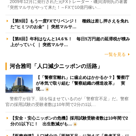
2009年12月に発行された元FXトレーダー・磯貝清明氏の著書
『突然マルサがやって来た！～FXで10億円稼い…
【第9回】もう一度FXでリベンジ！ 種銭は差し押さえを免れ
た”ヒミツのお金” ｜ 突然マルサ…
【第8回】年利はなんと14.6％！ 毎日5万円超の延滞税が積み
上がっていく ｜ 突然マルサ…
一覧を見る
河合雅司「人口減少ニッポンの活路」
【「警察官離れ」に歯止めはかかるか？】警察庁
が本気で取り組む「警察組織の構造改革」 実
現…
警察庁が目下、頭を悩ませているのが「警察官不足」だ。警察
官の採用試験の受験者数は10年間で2分の1以…
【安全・安心ニッポンの危機】採用試験受験者数は10年間で2
分の1以下に！ 出生数減がも…
【医療崩壊】人口減少で「医師不足」に加えて「患者不足」に