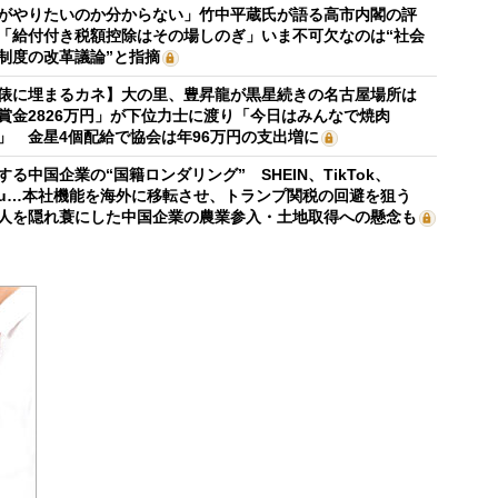
がやりたいのか分からない」竹中平蔵氏が語る高市内閣の評
「給付付き税額控除はその場しのぎ」いま不可欠なのは“社会
制度の改革議論”と指摘
俵に埋まるカネ】大の里、豊昇龍が黒星続きの名古屋場所は
賞金2826万円」が下位力士に渡り「今日はみんなで焼肉
」 金星4個配給で協会は年96万円の支出増に
する中国企業の“国籍ロンダリング” SHEIN、TikTok、
mu…本社機能を海外に移転させ、トランプ関税の回避を狙う
人を隠れ蓑にした中国企業の農業参入・土地取得への懸念も