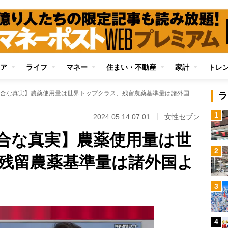
ア
ライフ
マネー
住まい・不動産
家計
トレ
【国産食品の不都合な真実】農薬使用量は世界トップクラス、残留農薬基準量は諸外国よりはるかに高い
ラ
1
2024.05.14 07:01
女性セブン
合な真実】農薬使用量は世
2
残留農薬基準量は諸外国よ
3
4