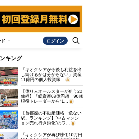
ンド
ログイン
ンキング
「キオクシアが今後も利益を出
し続けるかは分からない」資産
11億円の個人投資家…
【億り人オールスターが狙う20
銘柄】「総資産69億円超」90歳
現役トレーダーから“1…
【首都圏の不動産価格「危ない
駅」ランキング】“中古マンシ
ョン売れ行き鈍化”のワ…
「キオクシアが再び株価10万円