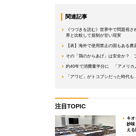
関連記事
《つづきを読む》世界中で問題視さ
界と比較して規制が甘い現実
【表】海外で使用禁止の国もある農
その「鶏のからあげ」は安全か？ 
約40年で消費量半分に 「アメリ
「アワビ」がトコブシだった時代も…
注目TOPIC
キオ
妙味
える