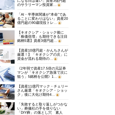
になる日は遠い」資産3億円超
のサラリーマン投資家…
「AI・半導体関連が“本命”であ
ることに変わりはない」資産20
億円超の90歳現役トレ…
【キオクシア・ショック後に
「株価倍増」も期待できる注目
銘柄5選】資産3億円超…
【資産10億円超・かんちさんが
厳選！】「キオクシアの次」に
資金が流れる期待の…
《2年弱で資産17.5倍の元証券
マンが「キオクシア急落で次に
狙う」5銘柄を公開》1…
【資産11億円マック・チェリー
さん厳選「キオクシア・ショッ
ク」後に大化け期待4…
「失敗すると取り返しがつかな
い」葬儀社の手を借りない
「DIY葬」の落とし穴 素人