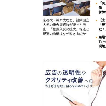
「何
価 
保障
京都大・神戸大など、難関国立
【土
大学の総合型選抜が続々と廃
「懸
止 「推薦入試の拡大」報道と
だ！
現実の乖離はなぜ起きるのか
急増
Te
現地