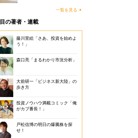
に…
一覧を見る
目の著者・連載
藤川里絵「さあ、投資を始めよ
う！」
森口亮「まるわかり市況分析」
大前研一「ビジネス新大陸」の
歩き方
投資ノウハウ満載コミック「俺
がカブ番長！」
戸松信博の明日の爆騰株を探
せ！