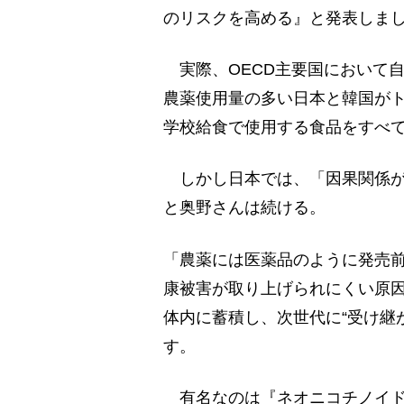
のリスクを高める』と発表しま
実際、OECD主要国において
農薬使用量の多い日本と韓国が
学校給食で使用する食品をすべ
しかし日本では、「因果関係が
と奥野さんは続ける。
「農薬には医薬品のように発売
康被害が取り上げられにくい原
体内に蓄積し、次世代に“受け継
す。
有名なのは『ネオニコチノイド