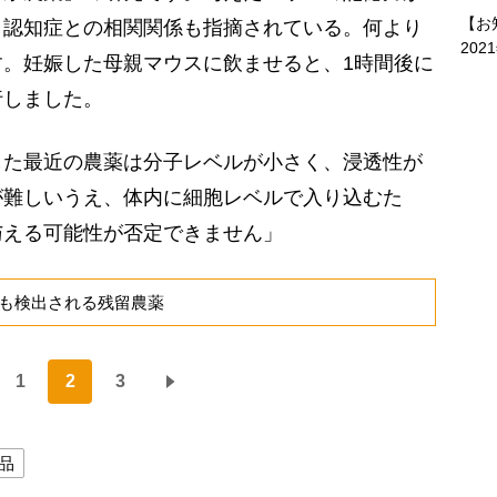
【お
、認知症との相関関係も指摘されている。何より
202
。妊娠した母親マウスに飲ませると、1時間後に
行しました。
た最近の農薬は分子レベルが小さく、浸透性が
が難しいうえ、体内に細胞レベルで入り込むた
与える可能性が否定できません」
も検出される残留農薬
1
2
3
品