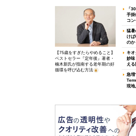
「3
手掛
コン
猛暑
けば
のか
【75歳をすぎたらやめること】
キオ
ベストセラー『定年後』著者・
妙味
楠木新氏が指南する老年期の好
える
循環を呼び込む方法
急増
Te
現地