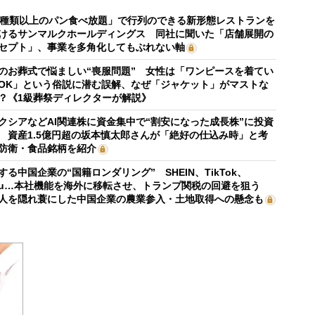
0種類以上のパン食べ放題」で行列のできる新形態レストランを
けるサンマルクホールディングス 同社に聞いた「店舗展開の
セプト」、事業を多角化してもぶれない軸
のお葬式で悩ましい“喪服問題” 女性は「ワンピースを着てい
OK」という俗説に潜む誤解、なぜ「ジャケット」がマストな
？《1級葬祭ディレクターが解説》
クシアなどAI関連株に資金集中で“割安になった成長株”に投資
 資産1.5億円超の坂本慎太郎さんが「絶好の仕込み時」と考
防衛・食品銘柄を紹介
する中国企業の“国籍ロンダリング” SHEIN、TikTok、
mu…本社機能を海外に移転させ、トランプ関税の回避を狙う
人を隠れ蓑にした中国企業の農業参入・土地取得への懸念も