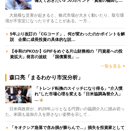
備えておきたい3つのポイント「資産の棚卸し…
大規模な災害が起きると、株式市場が大きく動いたり、取引環
境が不安定になったりすることがある。一方…
5年ぶり改訂の「CGコード」、何が変わったのかポイントを解
説 企業に成長投資の具体的な説…
【令和のPKOか】GPIFをめぐる片山財務相の「円資産への投
資拡大」発言の波紋 「国債重視」…
一覧を見る
森口亮「まるわかり市況分析」
「トレンド転換のスイッチになり得る」“介入慣
れ”した市場心理を変える「日米協調為替介入」
…
日米両政府が、約28年ぶりとなる円買いの協調介入に踏み切っ
た。米国も追加介入を辞さない姿勢を示して…
「キオクシア急落で含み損が膨らんで…」損失を投資家として