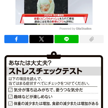
Powered by 
GliaStudios
Mute