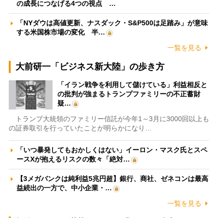
の成長につなげる4つの視点 …
「NYダウは高値更新、ナスダック・S&P500は足踏み」が意味
する米国株市場の変化 半…
一覧を見る
大前研一「ビジネス新大陸」の歩き方
「イラン戦争を利用して儲けている」利益相反と
の批判が強まるトランプファミリーの不正蓄財
疑…
トランプ大統領のファミリー信託が今年1～3月に3000回以上も
の証券取引を行っていたことが明らかになり…
「いつ暴発してもおかしくはない」イーロン・マスク氏とスペ
ースXが抱えるリスクの数々「絶対…
【3メガバンクは純利益5兆円超】銀行、商社、ゼネコンは最高
益続出の一方で、中小企業・…
一覧を見る