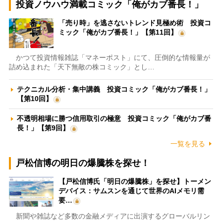
投資ノウハウ満載コミック「俺がカブ番長！」
「売り時」を逃さないトレンド見極め術 投資コ
ミック「俺がカブ番長！」【第11回】
かつて投資情報雑誌「マネーポスト」にて、圧倒的な情報量が
詰め込まれた「天下無敵の株コミック」とし…
テクニカル分析・集中講義 投資コミック「俺がカブ番長！」
【第10回】
不透明相場に勝つ信用取引の極意 投資コミック「俺がカブ番
長！」【第9回】
一覧を見る
戸松信博の明日の爆騰株を探せ！
【戸松信博氏「明日の爆騰株」を探せ】トーメン
デバイス：サムスンを通じて世界のAIメモリ需
要…
新聞や雑誌など多数の金融メディアに出演するグローバルリン