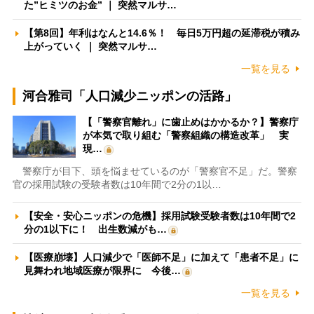
た”ヒミツのお金” ｜ 突然マルサ…
【第8回】年利はなんと14.6％！ 毎日5万円超の延滞税が積み
上がっていく ｜ 突然マルサ…
一覧を見る
河合雅司「人口減少ニッポンの活路」
【「警察官離れ」に歯止めはかかるか？】警察庁
が本気で取り組む「警察組織の構造改革」 実
現…
警察庁が目下、頭を悩ませているのが「警察官不足」だ。警察
官の採用試験の受験者数は10年間で2分の1以…
【安全・安心ニッポンの危機】採用試験受験者数は10年間で2
分の1以下に！ 出生数減がも…
【医療崩壊】人口減少で「医師不足」に加えて「患者不足」に
見舞われ地域医療が限界に 今後…
一覧を見る