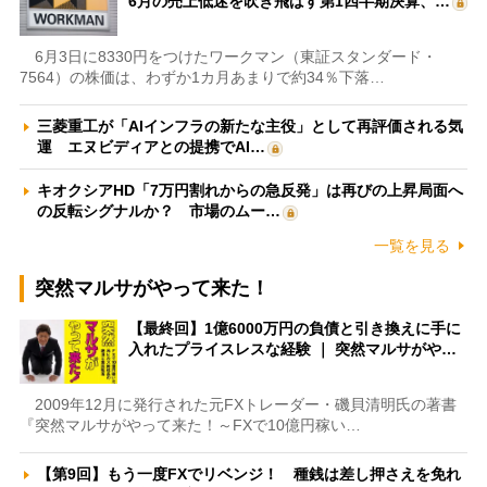
6月の売上低迷を吹き飛ばす第1四半期決算、…
6月3日に8330円をつけたワークマン（東証スタンダード・
7564）の株価は、わずか1カ月あまりで約34％下落…
三菱重工が「AIインフラの新たな主役」として再評価される気
運 エヌビディアとの提携でAI…
キオクシアHD「7万円割れからの急反発」は再びの上昇局面へ
の反転シグナルか？ 市場のムー…
一覧を見る
突然マルサがやって来た！
【最終回】1億6000万円の負債と引き換えに手に
入れたプライスレスな経験 ｜ 突然マルサがや…
2009年12月に発行された元FXトレーダー・磯貝清明氏の著書
『突然マルサがやって来た！～FXで10億円稼い…
【第9回】もう一度FXでリベンジ！ 種銭は差し押さえを免れ