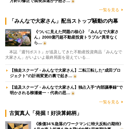
方針の修正で成長加速が予想さ…
一覧を見る
「みんなで大家さん」配当ストップ騒動の内幕
《ついに見えた問題の核心》「みんなで大家さ
ん」2000億円超不動産投資トラブル“異常なく
ら…
本誌『週刊ポスト』が追及してきた不動産投資商品「みんなで
大家さん」がいよいよ最終局面を迎えている…
【独走スクープ・みんなで大家さん】二転三転した“成田プロ
ジェクト”の計画変更の裏で起き…
【追及スクープ・みんなで大家さん】独占入手“内部議事録”で
明かされる柳瀬健一・代表の思…
一覧を見る
古賀真人「発掘！好決算銘柄」
《株価34％急落のワークマンに特大反転の期待》