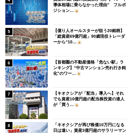
4
導体相場に乗らなかった理由” フルポ
ジション…
【億り人オールスターが狙う20銘柄】
5
「総資産69億円超」90歳現役トレーダ
ーから“10…
【首都圏の不動産価格「危ない駅」ラ
6
ンキング】“中古マンション売れ行き鈍
化”のワー…
【キオクシアが「配当」導入へ】それ
7
でも資産10億円超の配当株投資の達人
が「買う…
「キオクシアが再び株価10万円になる
8
日は遠い」資産3億円超のサラリーマン