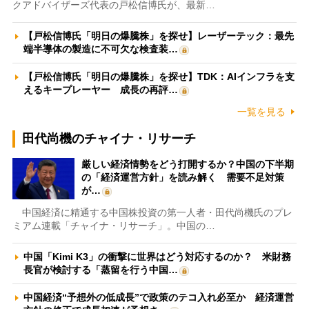
クアドバイザーズ代表の戸松信博氏が、最新…
【戸松信博氏「明日の爆騰株」を探せ】レーザーテック：最先
端半導体の製造に不可欠な検査装…
【戸松信博氏「明日の爆騰株」を探せ】TDK：AIインフラを支
えるキープレーヤー 成長の再評…
一覧を見る
田代尚機のチャイナ・リサーチ
厳しい経済情勢をどう打開するか？中国の下半期
の「経済運営方針」を読み解く 需要不足対策
が…
中国経済に精通する中国株投資の第一人者・田代尚機氏のプレ
ミアム連載「チャイナ・リサーチ」。中国の…
中国「Kimi K3」の衝撃に世界はどう対応するのか？ 米財務
長官が検討する「蒸留を行う中国…
中国経済“予想外の低成長”で政策のテコ入れ必至か 経済運営