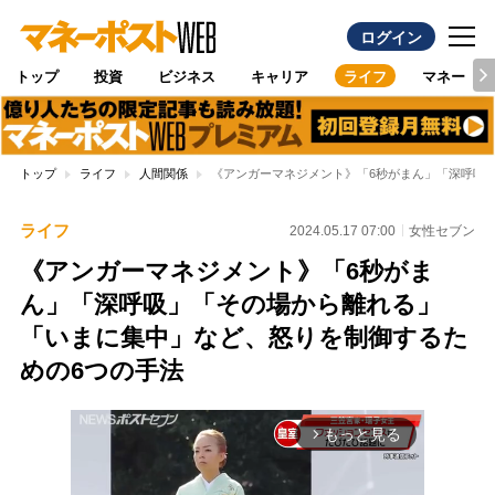
ログイン
トップ
投資
ビジネス
キャリア
ライフ
マネー
トップ
ライフ
人間関係
《アンガーマネジメント》「6秒がまん」「深呼吸
ライフ
2024.05.17 07:00
女性セブン
《アンガーマネジメント》「6秒がま
ん」「深呼吸」「その場から離れる」
「いまに集中」など、怒りを制御するた
めの6つの手法
もっと見る
arrow_forward_ios