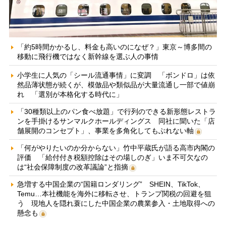
「約5時間かかるし、料金も高いのになぜ？」東京～博多間の
移動に飛行機ではなく新幹線を選ぶ人の事情
小学生に人気の「シール流通事情」に変調 「ボンドロ」は依
然品薄状態が続くが、模倣品や類似品が大量流通し一部で値崩
れ 「選別が本格化する時代に」
「30種類以上のパン食べ放題」で行列のできる新形態レストラ
ンを手掛けるサンマルクホールディングス 同社に聞いた「店
舗展開のコンセプト」、事業を多角化してもぶれない軸
「何がやりたいのか分からない」竹中平蔵氏が語る高市内閣の
評価 「給付付き税額控除はその場しのぎ」いま不可欠なの
は“社会保障制度の改革議論”と指摘
急増する中国企業の“国籍ロンダリング” SHEIN、TikTok、
Temu…本社機能を海外に移転させ、トランプ関税の回避を狙
う 現地人を隠れ蓑にした中国企業の農業参入・土地取得への
懸念も