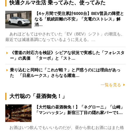
快適クルマ生活 乗ってみた、使ってみた
【4ヶ月間で受注累計6000台】BEV普及の障壁と
なる「航続距離の不安」「充電のストレス」解
消…
あれほどもてはやされていた「EV（BEV）シフト」の潮流も、
最近では減速基調になっているように見える。…
《雪道の対応力を検証》シビアな状況で実感した「フォレスタ
ー」の真価 「ターボ」と「スト…
乗り込むと同時に「これが軽？」と戸惑うのには理由があっ
た 「日産ルークス」さらなる躍進…
一覧を見る
大竹聡の「昼酒御免！」
【大竹聡の昼酒御免！】「ネグローニ」「山崎」
「マンハッタン」新宿三丁目の隠れ家バーで1…
お酒はいつ飲んでもいいものだが、昼から飲むお酒にはまた格