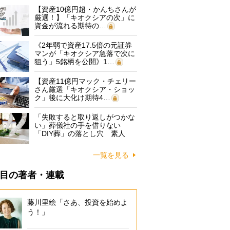
【資産10億円超・かんちさんが
厳選！】「キオクシアの次」に
資金が流れる期待の…
《2年弱で資産17.5倍の元証券
マンが「キオクシア急落で次に
狙う」5銘柄を公開》1…
【資産11億円マック・チェリー
さん厳選「キオクシア・ショッ
ク」後に大化け期待4…
「失敗すると取り返しがつかな
い」葬儀社の手を借りない
「DIY葬」の落とし穴 素人
に…
一覧を見る
目の著者・連載
藤川里絵「さあ、投資を始めよ
う！」