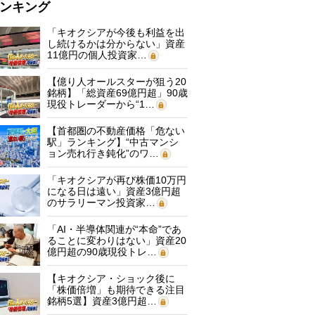
ンキング
「キオクシアが今後も利益を出
し続けるかは分からない」資産
11億円の個人投資家…
【億り人オールスターが狙う20
銘柄】「総資産69億円超」90歳
現役トレーダーから“1…
【首都圏の不動産価格「危ない
駅」ランキング】“中古マンシ
ョン売れ行き鈍化”のワ…
「キオクシアが再び株価10万円
になる日は遠い」資産3億円超
のサラリーマン投資家…
「AI・半導体関連が“本命”であ
ることに変わりはない」資産20
億円超の90歳現役トレ…
【キオクシア・ショック後に
「株価倍増」も期待できる注目
銘柄5選】資産3億円超…