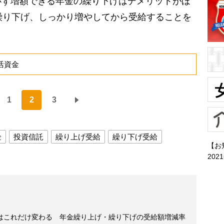
ず増額できる年金の繰り下げはデメリットがほ
繰り下げ、しっかり増やしてから受給することを
活資金
1
2
3
金
投資信託
繰り上げ受給
繰り下げ受給
【お
202
はこれだけ変わる 年金繰り上げ・繰り下げの受給額増減率