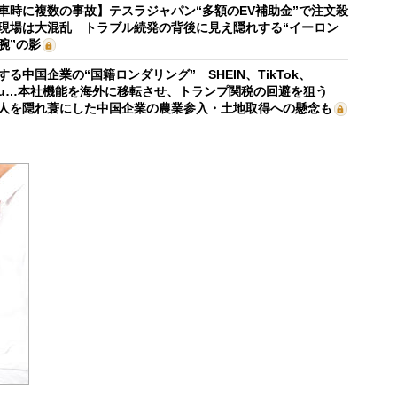
車時に複数の事故】テスラジャパン“多額のEV補助金”で注文殺
現場は大混乱 トラブル続発の背後に見え隠れする“イーロン
腕”の影
する中国企業の“国籍ロンダリング” SHEIN、TikTok、
mu…本社機能を海外に移転させ、トランプ関税の回避を狙う
人を隠れ蓑にした中国企業の農業参入・土地取得への懸念も