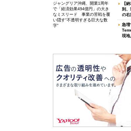
ジャングリア沖縄、開業1周年
【納
で「経済効果494億円」の大き
到、
なミスリード 事業の苦戦を覆
の右
い隠す“不透明すぎる巨大な数
急増
字”
Te
現地