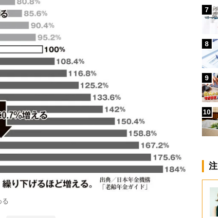
7
8
9
10
注
わる