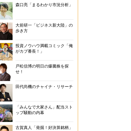
森口亮「まるわかり市況分析」
大前研一「ビジネス新大陸」の
歩き方
投資ノウハウ満載コミック「俺
がカブ番長！」
戸松信博の明日の爆騰株を探
せ！
田代尚機のチャイナ・リサーチ
「みんなで大家さん」配当スト
ップ騒動の内幕
古賀真人「発掘！好決算銘柄」