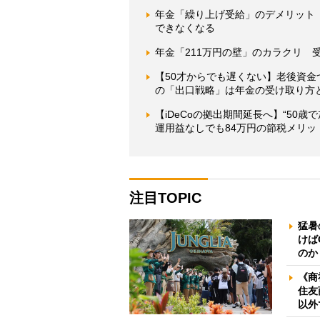
年金「繰り上げ受給」のデメリット
できなくなる
年金「211万円の壁」のカラクリ 
【50才からでも遅くない】老後資金
の「出口戦略」は年金の受け取り方
【iDeCoの拠出期間延長へ】“50
運用益なしでも84万円の節税メリッ
注目TOPIC
猛暑
けば
のか
《商
住友
以外