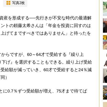
写真2枚
資産を形成する──先行きが不安な時代の最適解
タントの頼藤太希さんは「年金を投資に回すのは
り上げてまですべきではありません」と待ったを
才からですが、60～64才で受給する『繰り上
繰り下げ』を選択することもできる。繰り上げ受給
つ受給額が減っていき、60才で受給すると24％減
下同）
に0.7％ずつ受給額が増え、75才まで待てば