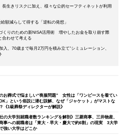
 長生きリスクに加え、様々な公的セーフティネットが利用
受給額減らして得する「逆転の発想」
づくりのための新NISA活用術 増やしたお金を取り崩す際
と合わせて考える
歳で加入、70歳まで毎月2万円を積み立て”シミュレーション、
ト
のお葬式で悩ましい“喪服問題” 女性は「ワンピースを着てい
OK」という俗説に潜む誤解、なぜ「ジャケット」がマストな
？《1級葬祭ディレクターが解説》
社の大学別就職者数ランキングを解剖》三菱商事、三井物産、
商事への就職者は「東大・早大・慶大で約6割」の現実 3大学
で強い大学はどこか