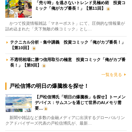
「売り時」を逃さないトレンド見極め術 投資コ
ミック「俺がカブ番長！」【第11回】
かつて投資情報雑誌「マネーポスト」にて、圧倒的な情報量が
詰め込まれた「天下無敵の株コミック」とし…
テクニカル分析・集中講義 投資コミック「俺がカブ番長！」
【第10回】
不透明相場に勝つ信用取引の極意 投資コミック「俺がカブ番
長！」【第9回】
一覧を見る
戸松信博の明日の爆騰株を探せ！
【戸松信博氏「明日の爆騰株」を探せ】トーメン
デバイス：サムスンを通じて世界のAIメモリ需
要…
新聞や雑誌など多数の金融メディアに出演するグローバルリン
クアドバイザーズ代表の戸松信博氏が、最新…