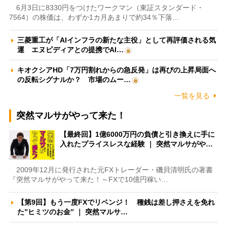
6月3日に8330円をつけたワークマン（東証スタンダード・
7564）の株価は、わずか1カ月あまりで約34％下落…
三菱重工が「AIインフラの新たな主役」として再評価される気
運 エヌビディアとの提携でAI…
キオクシアHD「7万円割れからの急反発」は再びの上昇局面へ
の反転シグナルか？ 市場のムー…
一覧を見る
突然マルサがやって来た！
【最終回】1億6000万円の負債と引き換えに手に
入れたプライスレスな経験 ｜ 突然マルサがや…
2009年12月に発行された元FXトレーダー・磯貝清明氏の著書
『突然マルサがやって来た！～FXで10億円稼い…
【第9回】もう一度FXでリベンジ！ 種銭は差し押さえを免れ
た”ヒミツのお金” ｜ 突然マルサ…