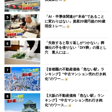
「AI・半導体関連が“本命”であること
5
に変わりはない」資産20億円超の90歳
現役トレー…
「失敗すると取り返しがつかない」葬
6
儀社の手を借りない「DIY葬」の落とし
穴 素人には…
【首都圏の不動産価格「危ない駅」ラ
7
ンキング】“中古マンション売れ行き鈍
化”のワー…
【大阪の不動産価格「危ない駅」ラン
8
キング】“中古マンション売れ行き鈍
化”のワース…