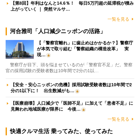
【第8回】年利はなんと14.6％！ 毎日5万円超の延滞税が積み
上がっていく ｜ 突然マルサ…
一覧を見る
河合雅司「人口減少ニッポンの活路」
【「警察官離れ」に歯止めはかかるか？】警察庁
が本気で取り組む「警察組織の構造改革」 実
現…
警察庁が目下、頭を悩ませているのが「警察官不足」だ。警察
官の採用試験の受験者数は10年間で2分の1以…
【安全・安心ニッポンの危機】採用試験受験者数は10年間で2
分の1以下に！ 出生数減がも…
【医療崩壊】人口減少で「医師不足」に加えて「患者不足」に
見舞われ地域医療が限界に 今後…
一覧を見る
快適クルマ生活 乗ってみた、使ってみた