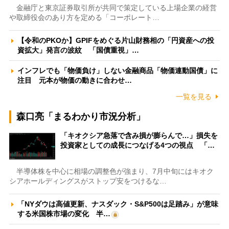
金融庁と東京証券取引所が共同で策定している上場企業の経営
や取締役会のあり方を定める「コーポレート…
【令和のPKOか】GPIFをめぐる片山財務相の「円資産への投
資拡大」発言の波紋 「国債重視」…
インフレでも「物価負け」しない金融商品「物価連動国債」に
注目 元本が物価の動きに合わせ…
一覧を見る
森口亮「まるわかり市況分析」
「キオクシア急落で含み損が膨らんで…」損失を
投資家としての成長につなげる4つの視点 「…
半導体株を中心に相場の調整色が強まり、7月中旬にはキオク
シアホールディングスがストップ安をつけるな…
「NYダウは高値更新、ナスダック・S&P500は足踏み」が意味
する米国株市場の変化 半…