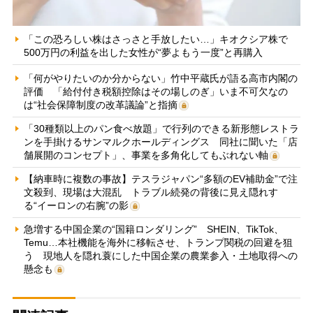
「この恐ろしい株はさっさと手放したい…」キオクシア株で
500万円の利益を出した女性が“夢よもう一度”と再購入
「何がやりたいのか分からない」竹中平蔵氏が語る高市内閣の
評価 「給付付き税額控除はその場しのぎ」いま不可欠なの
は“社会保障制度の改革議論”と指摘
「30種類以上のパン食べ放題」で行列のできる新形態レストラ
ンを手掛けるサンマルクホールディングス 同社に聞いた「店
舗展開のコンセプト」、事業を多角化してもぶれない軸
【納車時に複数の事故】テスラジャパン“多額のEV補助金”で注
文殺到、現場は大混乱 トラブル続発の背後に見え隠れす
る“イーロンの右腕”の影
急増する中国企業の“国籍ロンダリング” SHEIN、TikTok、
Temu…本社機能を海外に移転させ、トランプ関税の回避を狙
う 現地人を隠れ蓑にした中国企業の農業参入・土地取得への
懸念も