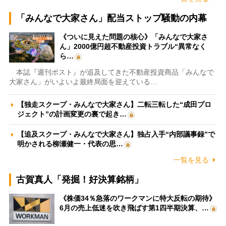
「みんなで大家さん」配当ストップ騒動の内幕
《ついに見えた問題の核心》「みんなで大家さ
ん」2000億円超不動産投資トラブル“異常なく
ら…
本誌『週刊ポスト』が追及してきた不動産投資商品「みんなで
大家さん」がいよいよ最終局面を迎えている…
【独走スクープ・みんなで大家さん】二転三転した“成田プロ
ジェクト”の計画変更の裏で起き…
【追及スクープ・みんなで大家さん】独占入手“内部議事録”で
明かされる柳瀬健一・代表の思…
一覧を見る
古賀真人「発掘！好決算銘柄」
《株価34％急落のワークマンに特大反転の期待》
6月の売上低迷を吹き飛ばす第1四半期決算、…