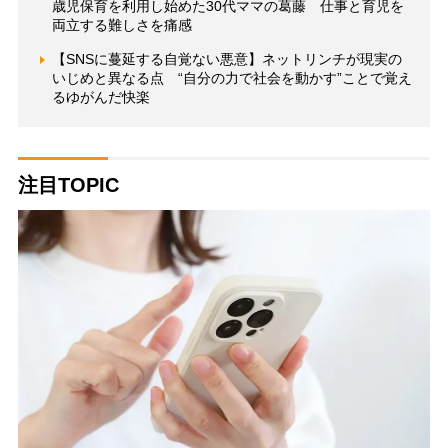
歳児保育を利用し始めた30代ママの葛藤 仕事と育児を
両立する難しさを痛感
【SNSに蔓延する自覚ない悪意】ネットリンチが現実の
いじめと異なる点 “自分の力で社会を動かす”ことで覚え
るゆがんだ快楽
注目TOPIC