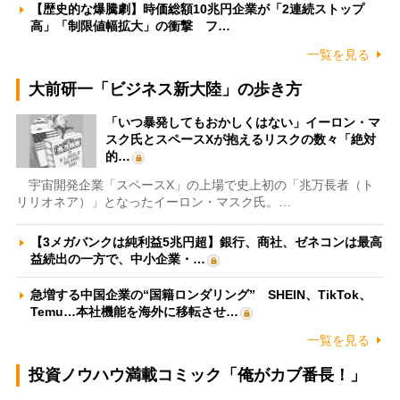
【歴史的な爆騰劇】時価総額10兆円企業が「2連続ストップ
高」「制限値幅拡大」の衝撃 フ…
一覧を見る
大前研一「ビジネス新大陸」の歩き方
「いつ暴発してもおかしくはない」イーロン・マ
スク氏とスペースXが抱えるリスクの数々「絶対
的…
宇宙開発企業「スペースX」の上場で史上初の「兆万長者（ト
リリオネア）」となったイーロン・マスク氏。…
【3メガバンクは純利益5兆円超】銀行、商社、ゼネコンは最高
益続出の一方で、中小企業・…
急増する中国企業の“国籍ロンダリング” SHEIN、TikTok、
Temu…本社機能を海外に移転させ…
一覧を見る
投資ノウハウ満載コミック「俺がカブ番長！」