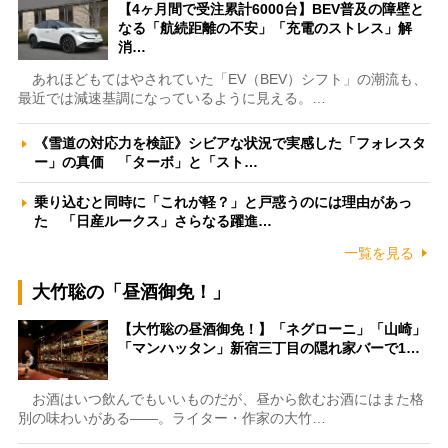
【4ヶ月間で受注累計6000台】BEV普及の障壁と
なる「航続距離の不安」「充電のストレス」解
消…
あれほどもてはやされていた「EV（BEV）シフト」の潮流も、
最近では減速基調になっているように見える。…
《雪道の対応力を検証》シビアな状況で実感した「フォレスタ
ー」の真価 「ターボ」と「スト…
乗り込むと同時に「これが軽？」と戸惑うのには理由があっ
た 「日産ルークス」さらなる躍進…
一覧を見る
大竹聡の「昼酒御免！」
【大竹聡の昼酒御免！】「ネグローニ」「山崎」
「マンハッタン」新宿三丁目の隠れ家バーで1…
お酒はいつ飲んでもいいものだが、昼から飲むお酒にはまた格
別の味わいがある――。ライター・作家の大竹…