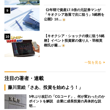
《2年弱で資産17.5倍の元証券マンが
9
「キオクシア急落で次に狙う」5銘柄を
公開》10…
【キオクシア・ショックの後に狙う5銘
10
柄】イベント投資家の億り人・羽根英
樹氏が厳…
一覧を見る
注目の著者・連載
藤川里絵「さあ、投資を始めよう！」
5年ぶり改訂の「CGコード」、何が変わったのか
ポイントを解説 企業に成長投資の具体的な説
明…