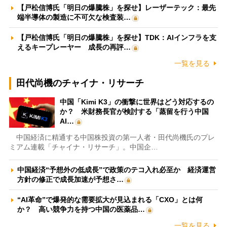
【戸松信博氏「明日の爆騰株」を探せ】レーザーテック：最先
端半導体の製造に不可欠な検査装…
【戸松信博氏「明日の爆騰株」を探せ】TDK：AIインフラを支
えるキープレーヤー 成長の再評…
一覧を見る
田代尚機のチャイナ・リサーチ
中国「Kimi K3」の衝撃に世界はどう対応するの
か？ 米財務長官が検討する「蒸留を行う中国
AI…
中国経済に精通する中国株投資の第一人者・田代尚機氏のプレ
ミアム連載「チャイナ・リサーチ」。中国企…
中国経済“予想外の低成長”で政策のテコ入れ必至か 経済運営
方針の修正で成長加速が予想さ…
“AI革命”で爆発的な需要拡大が見込まれる「CXO」とは何
か？ 高い競争力を持つ中国の医薬品…
一覧を見る