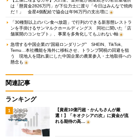
【土俵に埋まるカネ】大の里、豊昇龍が黒星続きの名古屋場所
は「懸賞金2826万円」が下位力士に渡り「今日はみんなで焼肉
だ！」 金星4個配給で協会は年96万円の支出増に
「30種類以上のパン食べ放題」で行列のできる新形態レストラ
ンを手掛けるサンマルクホールディングス 同社に聞いた「店
舗展開のコンセプト」、事業を多角化してもぶれない軸
急増する中国企業の“国籍ロンダリング” SHEIN、TikTok、
Temu…本社機能を海外に移転させ、トランプ関税の回避を狙
う 現地人を隠れ蓑にした中国企業の農業参入・土地取得への
懸念も
関連記事
ランキング
【資産10億円超・かんちさんが厳
1
選！】「キオクシアの次」に資金が流
れる期待の高…