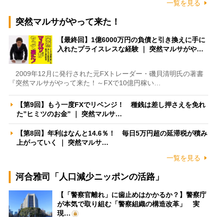
一覧を見る
突然マルサがやって来た！
【最終回】1億6000万円の負債と引き換えに手に
入れたプライスレスな経験 ｜ 突然マルサがや…
2009年12月に発行された元FXトレーダー・磯貝清明氏の著書
『突然マルサがやって来た！～FXで10億円稼い…
【第9回】もう一度FXでリベンジ！ 種銭は差し押さえを免れ
た”ヒミツのお金” ｜ 突然マルサ…
【第8回】年利はなんと14.6％！ 毎日5万円超の延滞税が積み
上がっていく ｜ 突然マルサ…
一覧を見る
河合雅司「人口減少ニッポンの活路」
【「警察官離れ」に歯止めはかかるか？】警察庁
が本気で取り組む「警察組織の構造改革」 実
現…