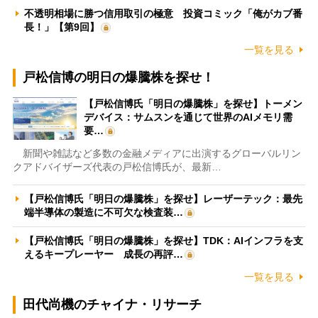
不透明相場に勝つ信用取引の極意 投資コミック「俺がカブ番
長！」【第9回】
一覧を見る
戸松信博の明日の爆騰株を探せ！
【戸松信博氏「明日の爆騰株」を探せ】トーメン
デバイス：サムスンを通じて世界のAIメモリ需
要…
新聞や雑誌など多数の金融メディアに出演するグローバルリン
クアドバイザーズ代表の戸松信博氏が、最新…
【戸松信博氏「明日の爆騰株」を探せ】レーザーテック：最先
端半導体の製造に不可欠な検査装…
【戸松信博氏「明日の爆騰株」を探せ】TDK：AIインフラを支
えるキープレーヤー 成長の再評…
一覧を見る
田代尚機のチャイナ・リサーチ