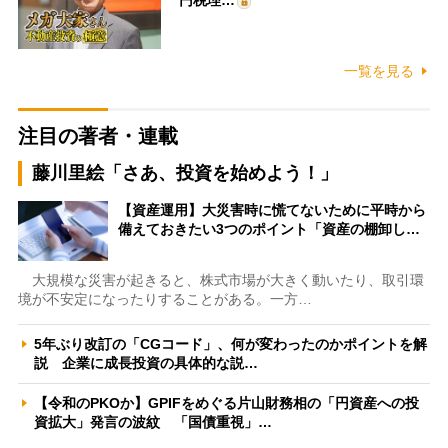
円税理…
一覧を見る
注目の著者・連載
藤川里絵「さあ、投資を始めよう！」
【資産運用】大災害時に慌てないために平時から
備えておきたい3つのポイント「資産の棚卸し…
大規模な災害が起きると、株式市場が大きく動いたり、取引環
境が不安定になったりすることがある。一方…
5年ぶり改訂の「CGコード」、何が変わったのかポイントを解
説 企業に成長投資の具体的な説…
【令和のPKOか】GPIFをめぐる片山財務相の「円資産への投
資拡大」発言の波紋 「国債重視」…