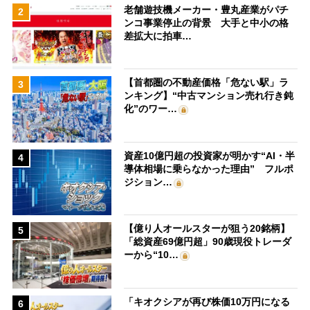
老舗遊技機メーカー・豊丸産業がパチ
2
ンコ事業停止の背景 大手と中小の格
差拡大に拍車…
【首都圏の不動産価格「危ない駅」ラ
3
ンキング】“中古マンション売れ行き鈍
化”のワー…
資産10億円超の投資家が明かす“AI・半
4
導体相場に乗らなかった理由” フルポ
ジション…
【億り人オールスターが狙う20銘柄】
5
「総資産69億円超」90歳現役トレーダ
ーから“10…
「キオクシアが再び株価10万円になる
6