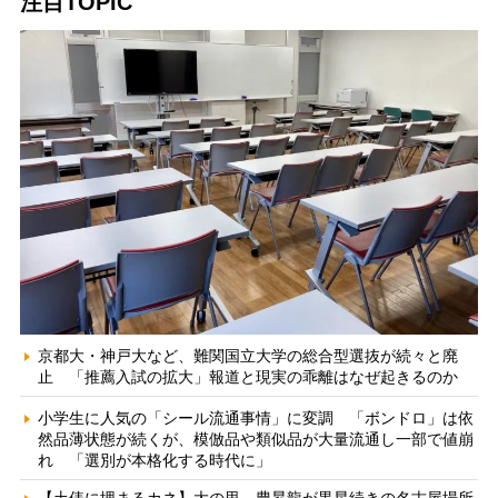
注目TOPIC
京都大・神戸大など、難関国立大学の総合型選抜が続々と廃
止 「推薦入試の拡大」報道と現実の乖離はなぜ起きるのか
小学生に人気の「シール流通事情」に変調 「ボンドロ」は依
然品薄状態が続くが、模倣品や類似品が大量流通し一部で値崩
れ 「選別が本格化する時代に」