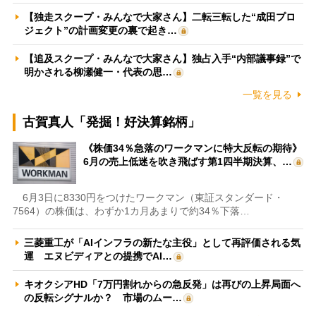
【独走スクープ・みんなで大家さん】二転三転した“成田プロ
ジェクト”の計画変更の裏で起き…
【追及スクープ・みんなで大家さん】独占入手“内部議事録”で
明かされる柳瀬健一・代表の思…
一覧を見る
古賀真人「発掘！好決算銘柄」
《株価34％急落のワークマンに特大反転の期待》
6月の売上低迷を吹き飛ばす第1四半期決算、…
6月3日に8330円をつけたワークマン（東証スタンダード・
7564）の株価は、わずか1カ月あまりで約34％下落…
三菱重工が「AIインフラの新たな主役」として再評価される気
運 エヌビディアとの提携でAI…
キオクシアHD「7万円割れからの急反発」は再びの上昇局面へ
の反転シグナルか？ 市場のムー…