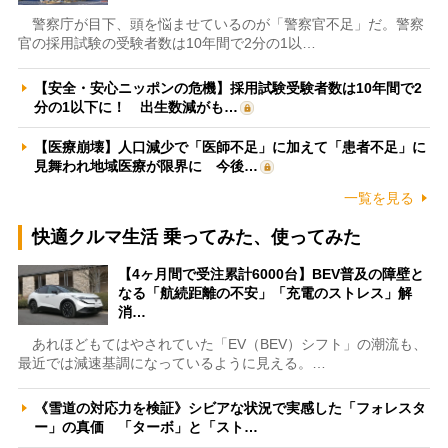
警察庁が目下、頭を悩ませているのが「警察官不足」だ。警察
官の採用試験の受験者数は10年間で2分の1以…
【安全・安心ニッポンの危機】採用試験受験者数は10年間で2
分の1以下に！ 出生数減がも…
【医療崩壊】人口減少で「医師不足」に加えて「患者不足」に
見舞われ地域医療が限界に 今後…
一覧を見る
快適クルマ生活 乗ってみた、使ってみた
【4ヶ月間で受注累計6000台】BEV普及の障壁と
なる「航続距離の不安」「充電のストレス」解
消…
あれほどもてはやされていた「EV（BEV）シフト」の潮流も、
最近では減速基調になっているように見える。…
《雪道の対応力を検証》シビアな状況で実感した「フォレスタ
ー」の真価 「ターボ」と「スト…