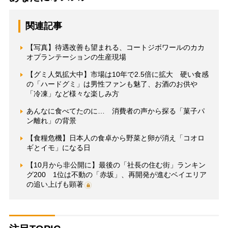
関連記事
【写真】待遇改善も望まれる、コートジボワールのカカ
オプランテーションの生産現場
【グミ人気拡大中】市場は10年で2.5倍に拡大 硬い食感
の「ハードグミ」は男性ファンも魅了、お酒のお供や
「冷凍」など様々な楽しみ方
あんなに食べてたのに… 消費者の声から探る「菓子パ
ン離れ」の背景
【食糧危機】日本人の食卓から野菜と卵が消え「コオロ
ギとイモ」になる日
【10月から非公開に】最後の「社長の住む街」ランキン
グ200 1位は不動の「赤坂」、再開発が進むベイエリア
の追い上げも顕著