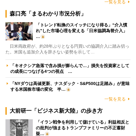
一覧を見る
森口亮「まるわかり市況分析」
「トレンド転換のスイッチになり得る」“介入慣
れ”した市場心理を変える「日米協調為替介入」
…
日米両政府が、約28年ぶりとなる円買いの協調介入に踏み切っ
た。米国も追加介入を辞さない姿勢を示して…
「キオクシア急落で含み損が膨らんで…」損失を投資家として
の成長につなげる4つの視点 …
「NYダウは高値更新、ナスダック・S&P500は足踏み」が意味
する米国株市場の変化 半…
一覧を見る
大前研一「ビジネス新大陸」の歩き方
「イラン戦争を利用して儲けている」利益相反と
の批判が強まるトランプファミリーの不正蓄財
疑…