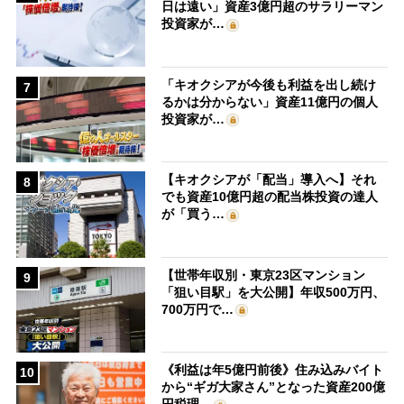
日は遠い」資産3億円超のサラリーマン
投資家が…
「キオクシアが今後も利益を出し続け
7
るかは分からない」資産11億円の個人
投資家が…
【キオクシアが「配当」導入へ】それ
8
でも資産10億円超の配当株投資の達人
が「買う…
【世帯年収別・東京23区マンション
9
「狙い目駅」を大公開】年収500万円、
700万円で…
《利益は年5億円前後》住み込みバイト
10
から“ギガ大家さん”となった資産200億