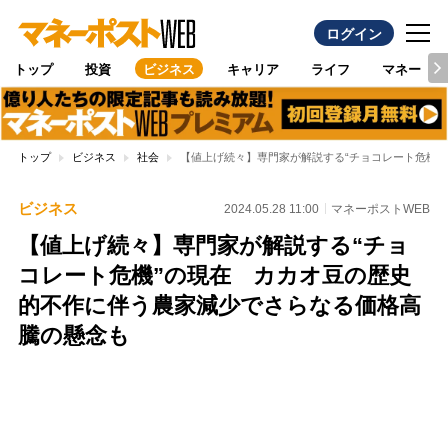
ログイン
トップ
投資
ビジネス
キャリア
ライフ
マネー
トップ
ビジネス
社会
【値上げ続々】専門家が解説する“チョコレート危機
ビジネス
2024.05.28 11:00
マネーポストWEB
【値上げ続々】専門家が解説する“チョ
コレート危機”の現在 カカオ豆の歴史
的不作に伴う農家減少でさらなる価格高
騰の懸念も
Loaded
:
95.43%
/
Unmute