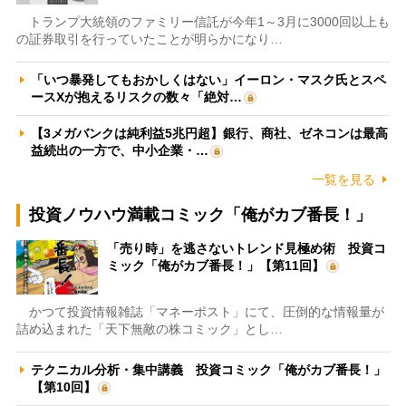
トランプ大統領のファミリー信託が今年1～3月に3000回以上も
の証券取引を行っていたことが明らかになり…
「いつ暴発してもおかしくはない」イーロン・マスク氏とスペ
ースXが抱えるリスクの数々「絶対…
【3メガバンクは純利益5兆円超】銀行、商社、ゼネコンは最高
益続出の一方で、中小企業・…
一覧を見る
投資ノウハウ満載コミック「俺がカブ番長！」
「売り時」を逃さないトレンド見極め術 投資コ
ミック「俺がカブ番長！」【第11回】
かつて投資情報雑誌「マネーポスト」にて、圧倒的な情報量が
詰め込まれた「天下無敵の株コミック」とし…
テクニカル分析・集中講義 投資コミック「俺がカブ番長！」
【第10回】