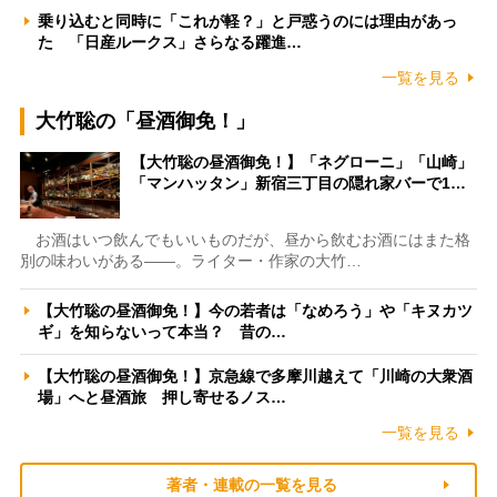
乗り込むと同時に「これが軽？」と戸惑うのには理由があっ
た 「日産ルークス」さらなる躍進…
一覧を見る
大竹聡の「昼酒御免！」
【大竹聡の昼酒御免！】「ネグローニ」「山崎」
「マンハッタン」新宿三丁目の隠れ家バーで1…
お酒はいつ飲んでもいいものだが、昼から飲むお酒にはまた格
別の味わいがある――。ライター・作家の大竹…
【大竹聡の昼酒御免！】今の若者は「なめろう」や「キヌカツ
ギ」を知らないって本当？ 昔の…
【大竹聡の昼酒御免！】京急線で多摩川越えて「川崎の大衆酒
場」へと昼酒旅 押し寄せるノス…
一覧を見る
著者・連載の一覧を見る