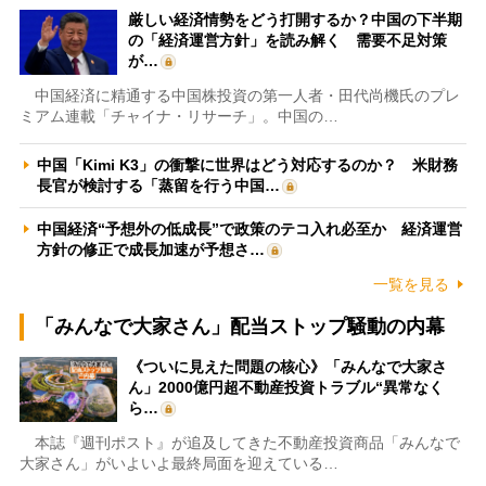
厳しい経済情勢をどう打開するか？中国の下半期
の「経済運営方針」を読み解く 需要不足対策
が…
中国経済に精通する中国株投資の第一人者・田代尚機氏のプレ
ミアム連載「チャイナ・リサーチ」。中国の…
中国「Kimi K3」の衝撃に世界はどう対応するのか？ 米財務
長官が検討する「蒸留を行う中国…
中国経済“予想外の低成長”で政策のテコ入れ必至か 経済運営
方針の修正で成長加速が予想さ…
一覧を見る
「みんなで大家さん」配当ストップ騒動の内幕
《ついに見えた問題の核心》「みんなで大家さ
ん」2000億円超不動産投資トラブル“異常なく
ら…
本誌『週刊ポスト』が追及してきた不動産投資商品「みんなで
大家さん」がいよいよ最終局面を迎えている…