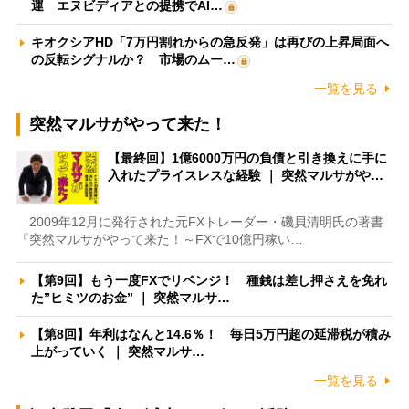
運 エヌビディアとの提携でAI…
キオクシアHD「7万円割れからの急反発」は再びの上昇局面へ
の反転シグナルか？ 市場のムー…
一覧を見る
突然マルサがやって来た！
【最終回】1億6000万円の負債と引き換えに手に
入れたプライスレスな経験 ｜ 突然マルサがや…
2009年12月に発行された元FXトレーダー・磯貝清明氏の著書
『突然マルサがやって来た！～FXで10億円稼い…
【第9回】もう一度FXでリベンジ！ 種銭は差し押さえを免れ
た”ヒミツのお金” ｜ 突然マルサ…
【第8回】年利はなんと14.6％！ 毎日5万円超の延滞税が積み
上がっていく ｜ 突然マルサ…
一覧を見る