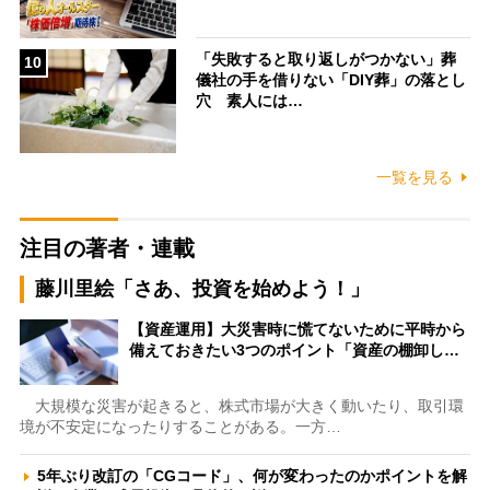
「失敗すると取り返しがつかない」葬
10
儀社の手を借りない「DIY葬」の落とし
穴 素人には…
一覧を見る
注目の著者・連載
藤川里絵「さあ、投資を始めよう！」
【資産運用】大災害時に慌てないために平時から
備えておきたい3つのポイント「資産の棚卸し…
大規模な災害が起きると、株式市場が大きく動いたり、取引環
境が不安定になったりすることがある。一方…
5年ぶり改訂の「CGコード」、何が変わったのかポイントを解