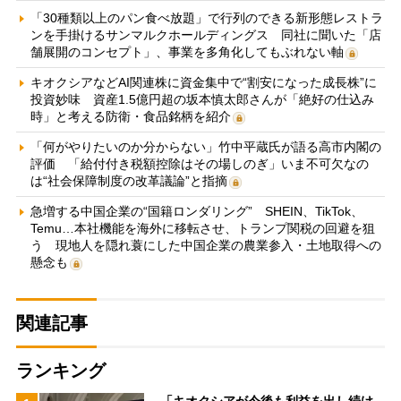
「30種類以上のパン食べ放題」で行列のできる新形態レストラ
ンを手掛けるサンマルクホールディングス 同社に聞いた「店
舗展開のコンセプト」、事業を多角化してもぶれない軸
キオクシアなどAI関連株に資金集中で“割安になった成長株”に
投資妙味 資産1.5億円超の坂本慎太郎さんが「絶好の仕込み
時」と考える防衛・食品銘柄を紹介
「何がやりたいのか分からない」竹中平蔵氏が語る高市内閣の
評価 「給付付き税額控除はその場しのぎ」いま不可欠なの
は“社会保障制度の改革議論”と指摘
急増する中国企業の“国籍ロンダリング” SHEIN、TikTok、
Temu…本社機能を海外に移転させ、トランプ関税の回避を狙
う 現地人を隠れ蓑にした中国企業の農業参入・土地取得への
懸念も
関連記事
ランキング
「キオクシアが今後も利益を出し続け