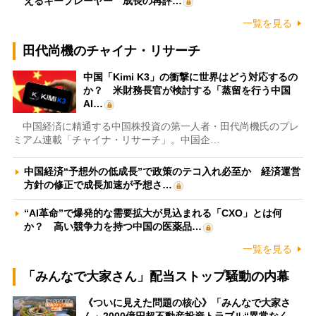
えるキープレーヤー 成長の再評…
一覧を見る
田代尚機のチャイナ・リサーチ
中国「Kimi K3」の衝撃に世界はどう対応するの
か？ 米財務長官が検討する「蒸留を行う中国
AI…
中国経済に精通する中国株投資の第一人者・田代尚機氏のプレ
ミアム連載「チャイナ・リサーチ」。中国企…
中国経済“予想外の低成長”で政策のテコ入れ必至か 経済運営
方針の修正で成長加速が予想さ…
“AI革命”で爆発的な需要拡大が見込まれる「CXO」とは何
か？ 高い競争力を持つ中国の医薬品…
一覧を見る
「みんなで大家さん」配当ストップ騒動の内幕
《ついに見えた問題の核心》「みんなで大家さ