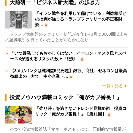
大前研一「ビジネス新大陸」の歩き方
「イラン戦争を利用して儲けている」利益相反と
の批判が強まるトランプファミリーの不正蓄財
疑…
トランプ大統領のファミリー信託が今年1～3月に3000回以上も
の証券取引を行っていたことが明らかになり…
「いつ暴発してもおかしくはない」イーロン・マスク氏とスペ
ースXが抱えるリスクの数々「絶対…
【3メガバンクは純利益5兆円超】銀行、商社、ゼネコンは最高
益続出の一方で、中小企業・…
一覧を見る
投資ノウハウ満載コミック「俺がカブ番長！」
「売り時」を逃さないトレンド見極め術 投資コ
ミック「俺がカブ番長！」【第11回】
かつて投資情報雑誌「マネーポスト」にて、圧倒的な情報量が