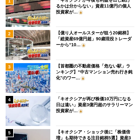
1
るかは分からない」資産11億円の個人
投資家が…
【億り人オールスターが狙う20銘柄】
2
「総資産69億円超」90歳現役トレーダ
ーから“10…
【首都圏の不動産価格「危ない駅」ラ
3
ンキング】“中古マンション売れ行き鈍
化”のワー…
「キオクシアが再び株価10万円になる
4
日は遠い」資産3億円超のサラリーマン
投資家が…
【キオクシア・ショック後に「株価倍
5
増」も期待できる注目銘柄5選】資産3