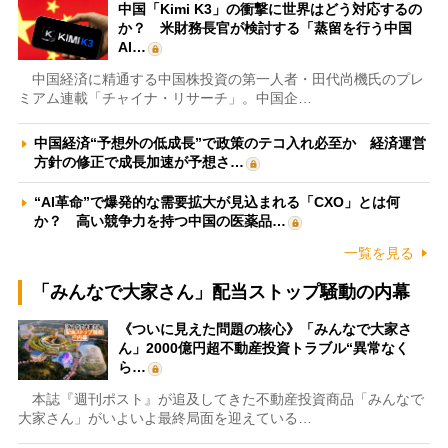
中国「Kimi K3」の衝撃に世界はどう対応するの
か？ 米財務長官が検討する「蒸留を行う中国
AI…
中国経済に精通する中国株投資の第一人者・田代尚機氏のプレ
ミアム連載「チャイナ・リサーチ」。中国企…
中国経済“予想外の低成長”で政策のテコ入れ必至か 経済運営
方針の修正で成長加速が予想さ…
“AI革命”で爆発的な需要拡大が見込まれる「CXO」とは何
か？ 高い競争力を持つ中国の医薬品…
一覧を見る
「みんなで大家さん」配当ストップ騒動の内幕
《ついに見えた問題の核心》「みんなで大家さ
ん」2000億円超不動産投資トラブル“異常なく
ら…
本誌『週刊ポスト』が追及してきた不動産投資商品「みんなで
大家さん」がいよいよ最終局面を迎えている…