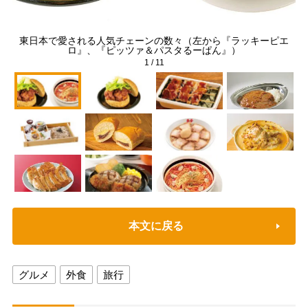
東日本で愛される人気チェーンの数々（左から『ラッキーピエ
ロ』、『ピッツァ＆パスタるーぱん』）
1
/
11
本文に戻る
グルメ
外食
旅行