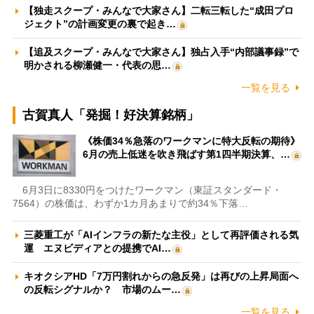
【独走スクープ・みんなで大家さん】二転三転した“成田プロ
ジェクト”の計画変更の裏で起き…
【追及スクープ・みんなで大家さん】独占入手“内部議事録”で
明かされる柳瀬健一・代表の思…
一覧を見る
古賀真人「発掘！好決算銘柄」
《株価34％急落のワークマンに特大反転の期待》
6月の売上低迷を吹き飛ばす第1四半期決算、…
6月3日に8330円をつけたワークマン（東証スタンダード・
7564）の株価は、わずか1カ月あまりで約34％下落…
三菱重工が「AIインフラの新たな主役」として再評価される気
運 エヌビディアとの提携でAI…
キオクシアHD「7万円割れからの急反発」は再びの上昇局面へ
の反転シグナルか？ 市場のムー…
一覧を見る