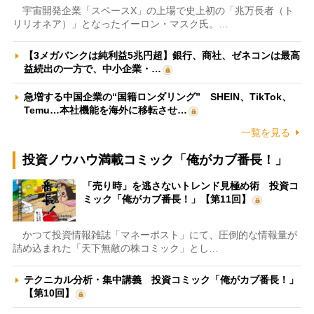
宇宙開発企業「スペースX」の上場で史上初の「兆万長者（ト
リリオネア）」となったイーロン・マスク氏。…
【3メガバンクは純利益5兆円超】銀行、商社、ゼネコンは最高
益続出の一方で、中小企業・…
急増する中国企業の“国籍ロンダリング” SHEIN、TikTok、
Temu…本社機能を海外に移転させ…
一覧を見る
投資ノウハウ満載コミック「俺がカブ番長！」
「売り時」を逃さないトレンド見極め術 投資コ
ミック「俺がカブ番長！」【第11回】
かつて投資情報雑誌「マネーポスト」にて、圧倒的な情報量が
詰め込まれた「天下無敵の株コミック」とし…
テクニカル分析・集中講義 投資コミック「俺がカブ番長！」
【第10回】