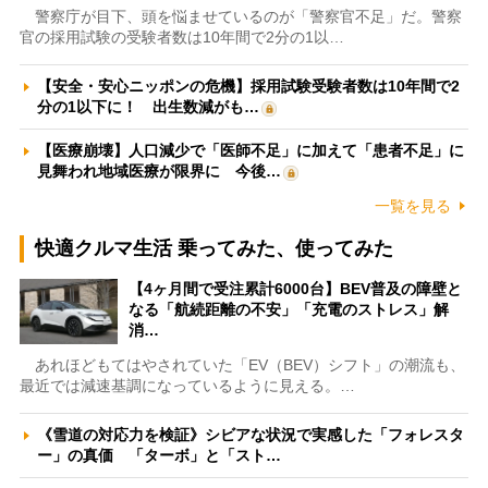
警察庁が目下、頭を悩ませているのが「警察官不足」だ。警察
官の採用試験の受験者数は10年間で2分の1以…
【安全・安心ニッポンの危機】採用試験受験者数は10年間で2
分の1以下に！ 出生数減がも…
【医療崩壊】人口減少で「医師不足」に加えて「患者不足」に
見舞われ地域医療が限界に 今後…
一覧を見る
快適クルマ生活 乗ってみた、使ってみた
【4ヶ月間で受注累計6000台】BEV普及の障壁と
なる「航続距離の不安」「充電のストレス」解
消…
あれほどもてはやされていた「EV（BEV）シフト」の潮流も、
最近では減速基調になっているように見える。…
《雪道の対応力を検証》シビアな状況で実感した「フォレスタ
ー」の真価 「ターボ」と「スト…