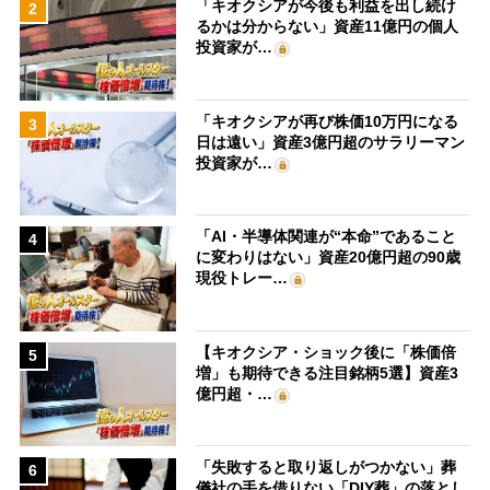
「キオクシアが今後も利益を出し続け
2
るかは分からない」資産11億円の個人
投資家が…
「キオクシアが再び株価10万円になる
3
日は遠い」資産3億円超のサラリーマン
投資家が…
「AI・半導体関連が“本命”であること
4
に変わりはない」資産20億円超の90歳
現役トレー…
【キオクシア・ショック後に「株価倍
5
増」も期待できる注目銘柄5選】資産3
億円超・…
「失敗すると取り返しがつかない」葬
6
儀社の手を借りない「DIY葬」の落とし