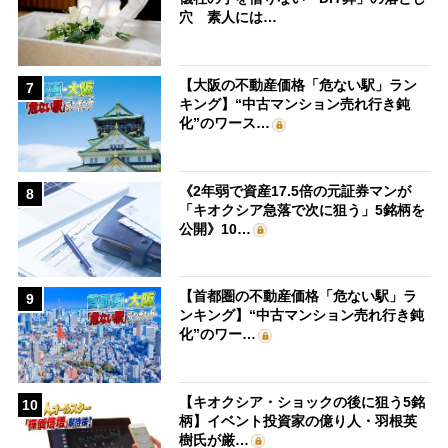
穴 素人には…
【大阪の不動産価格「危ない駅」ラン
7
キング】“中古マンション売れ行き鈍
化”のワース…
《2年弱で資産17.5倍の元証券マンが
8
「キオクシア急落で次に狙う」5銘柄を
公開》10…
【首都圏の不動産価格「危ない駅」ラ
9
ンキング】“中古マンション売れ行き鈍
化”のワー…
【キオクシア・ショックの後に狙う5銘
10
柄】イベント投資家の億り人・羽根英
樹氏が厳…