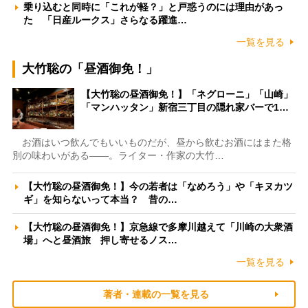
乗り込むと同時に「これが軽？」と戸惑うのには理由があっ
た 「日産ルークス」さらなる躍進…
一覧を見る
大竹聡の「昼酒御免！」
【大竹聡の昼酒御免！】「ネグローニ」「山崎」
「マンハッタン」新宿三丁目の隠れ家バーで1…
お酒はいつ飲んでもいいものだが、昼から飲むお酒にはまた格
別の味わいがある――。ライター・作家の大竹…
【大竹聡の昼酒御免！】今の若者は「なめろう」や「キヌカツ
ギ」を知らないって本当？ 昔の…
【大竹聡の昼酒御免！】京急線で多摩川越えて「川崎の大衆酒
場」へと昼酒旅 押し寄せるノス…
一覧を見る
著者・連載の一覧を見る