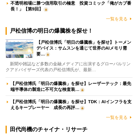
不透明相場に勝つ信用取引の極意 投資コミック「俺がカブ番
長！」【第9回】
一覧を見る
戸松信博の明日の爆騰株を探せ！
【戸松信博氏「明日の爆騰株」を探せ】トーメン
デバイス：サムスンを通じて世界のAIメモリ需
要…
新聞や雑誌など多数の金融メディアに出演するグローバルリン
クアドバイザーズ代表の戸松信博氏が、最新…
【戸松信博氏「明日の爆騰株」を探せ】レーザーテック：最先
端半導体の製造に不可欠な検査装…
【戸松信博氏「明日の爆騰株」を探せ】TDK：AIインフラを支
えるキープレーヤー 成長の再評…
一覧を見る
田代尚機のチャイナ・リサーチ