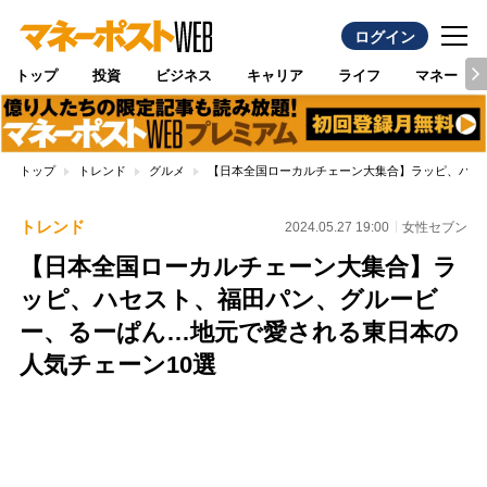
ログイン
トップ
投資
ビジネス
キャリア
ライフ
マネー
トップ
トレンド
グルメ
【日本全国ローカルチェーン大集合】ラッピ、ハセ
トレンド
2024.05.27 19:00
女性セブン
【日本全国ローカルチェーン大集合】ラ
ッピ、ハセスト、福田パン、グルービ
ー、るーぱん…地元で愛される東日本の
人気チェーン10選
Loaded
:
100.00%
/
Unmute