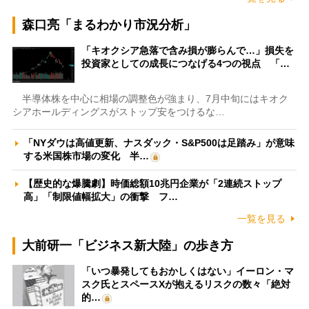
森口亮「まるわかり市況分析」
「キオクシア急落で含み損が膨らんで…」損失を
投資家としての成長につなげる4つの視点 「…
半導体株を中心に相場の調整色が強まり、7月中旬にはキオク
シアホールディングスがストップ安をつけるな…
「NYダウは高値更新、ナスダック・S&P500は足踏み」が意味
する米国株市場の変化 半…
【歴史的な爆騰劇】時価総額10兆円企業が「2連続ストップ
高」「制限値幅拡大」の衝撃 フ…
一覧を見る
大前研一「ビジネス新大陸」の歩き方
「いつ暴発してもおかしくはない」イーロン・マ
スク氏とスペースXが抱えるリスクの数々「絶対
的…