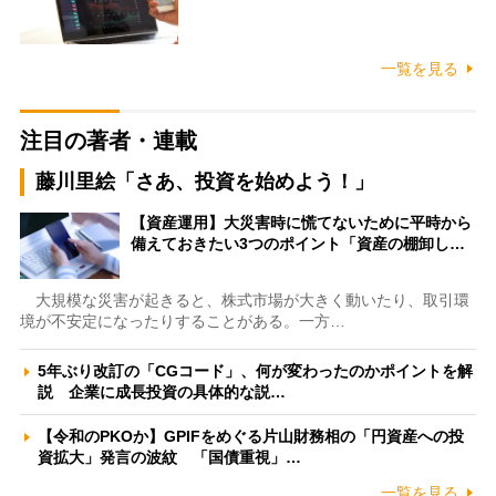
一覧を見る
注目の著者・連載
藤川里絵「さあ、投資を始めよう！」
【資産運用】大災害時に慌てないために平時から
備えておきたい3つのポイント「資産の棚卸し…
大規模な災害が起きると、株式市場が大きく動いたり、取引環
境が不安定になったりすることがある。一方…
5年ぶり改訂の「CGコード」、何が変わったのかポイントを解
説 企業に成長投資の具体的な説…
【令和のPKOか】GPIFをめぐる片山財務相の「円資産への投
資拡大」発言の波紋 「国債重視」…
一覧を見る