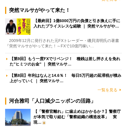
突然マルサがやって来た！
【最終回】1億6000万円の負債と引き換えに手に
入れたプライスレスな経験 ｜ 突然マルサがや…
2009年12月に発行された元FXトレーダー・磯貝清明氏の著書
『突然マルサがやって来た！～FXで10億円稼い…
【第9回】もう一度FXでリベンジ！ 種銭は差し押さえを免れ
た”ヒミツのお金” ｜ 突然マルサ…
【第8回】年利はなんと14.6％！ 毎日5万円超の延滞税が積み
上がっていく ｜ 突然マルサ…
一覧を見る
河合雅司「人口減少ニッポンの活路」
【「警察官離れ」に歯止めはかかるか？】警察庁
が本気で取り組む「警察組織の構造改革」 実
現…