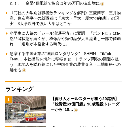
だ！」 金星4個配給で協会は年96万円の支出増に
《商社の大学別就職者数ランキングを解剖》三菱商事、三井物
産、住友商事への就職者は「東大・早大・慶大で約6割」の現
実 3大学以外で強い大学はどこか
小学生に人気の「シール流通事情」に変調 「ボンドロ」は依
然品薄状態が続くが、模倣品や類似品が大量流通し一部で値崩
れ 「選別が本格化する時代に」
急増する中国企業の“国籍ロンダリング” SHEIN、TikTok、
Temu…本社機能を海外に移転させ、トランプ関税の回避を狙
う 現地人を隠れ蓑にした中国企業の農業参入・土地取得への
懸念も
ランキング
【億り人オールスターが狙う20銘柄】
1
「総資産69億円超」90歳現役トレーダ
ーから“10…