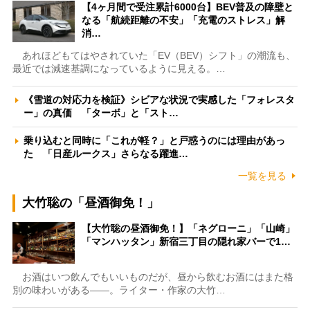
【4ヶ月間で受注累計6000台】BEV普及の障壁と
なる「航続距離の不安」「充電のストレス」解
消…
あれほどもてはやされていた「EV（BEV）シフト」の潮流も、
最近では減速基調になっているように見える。…
《雪道の対応力を検証》シビアな状況で実感した「フォレスタ
ー」の真価 「ターボ」と「スト…
乗り込むと同時に「これが軽？」と戸惑うのには理由があっ
た 「日産ルークス」さらなる躍進…
一覧を見る
大竹聡の「昼酒御免！」
【大竹聡の昼酒御免！】「ネグローニ」「山崎」
「マンハッタン」新宿三丁目の隠れ家バーで1…
お酒はいつ飲んでもいいものだが、昼から飲むお酒にはまた格
別の味わいがある――。ライター・作家の大竹…