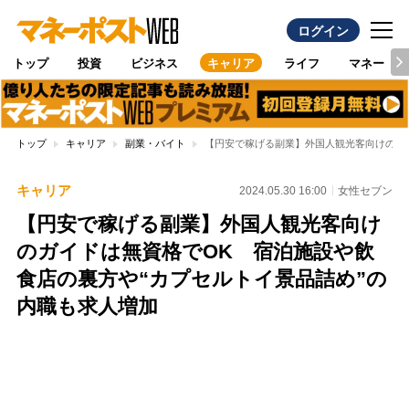
ログイン
トップ
投資
ビジネス
キャリア
ライフ
マネー
トップ
キャリア
副業・バイト
【円安で稼げる副業】外国人観光客向けのガ
キャリア
2024.05.30 16:00
女性セブン
【円安で稼げる副業】外国人観光客向け
のガイドは無資格でOK 宿泊施設や飲
食店の裏方や“カプセルトイ景品詰め”の
内職も求人増加
Loaded
:
100.00%
/
Unmute