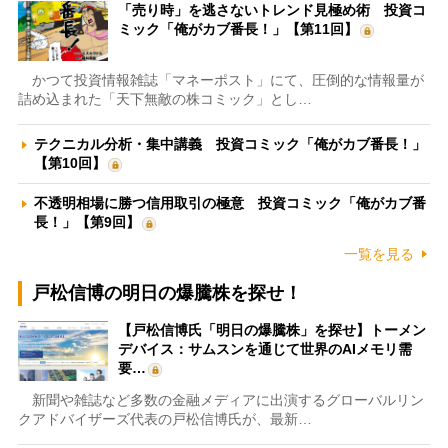
「売り時」を逃さないトレンド見極め術 投資コ
ミック「俺がカブ番長！」【第11回】
かつて投資情報雑誌「マネーポスト」にて、圧倒的な情報量が
詰め込まれた「天下無敵の株コミック」とし…
テクニカル分析・集中講義 投資コミック「俺がカブ番長！」
【第10回】
不透明相場に勝つ信用取引の極意 投資コミック「俺がカブ番
長！」【第9回】
一覧を見る
戸松信博の明日の爆騰株を探せ！
【戸松信博氏「明日の爆騰株」を探せ】トーメン
デバイス：サムスンを通じて世界のAIメモリ需
要…
新聞や雑誌など多数の金融メディアに出演するグローバルリン
クアドバイザーズ代表の戸松信博氏が、最新…