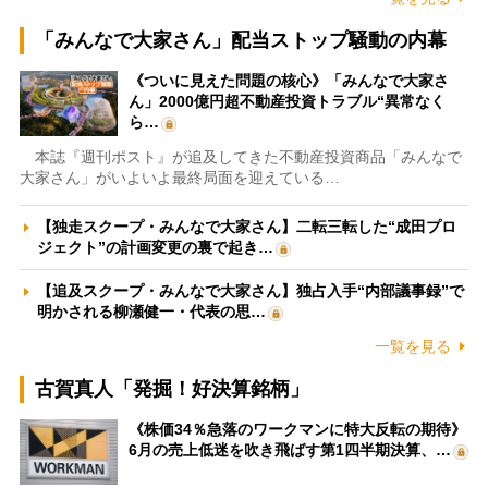
「みんなで大家さん」配当ストップ騒動の内幕
《ついに見えた問題の核心》「みんなで大家さ
ん」2000億円超不動産投資トラブル“異常なく
ら…
本誌『週刊ポスト』が追及してきた不動産投資商品「みんなで
大家さん」がいよいよ最終局面を迎えている…
【独走スクープ・みんなで大家さん】二転三転した“成田プロ
ジェクト”の計画変更の裏で起き…
【追及スクープ・みんなで大家さん】独占入手“内部議事録”で
明かされる柳瀬健一・代表の思…
一覧を見る
古賀真人「発掘！好決算銘柄」
《株価34％急落のワークマンに特大反転の期待》
6月の売上低迷を吹き飛ばす第1四半期決算、…