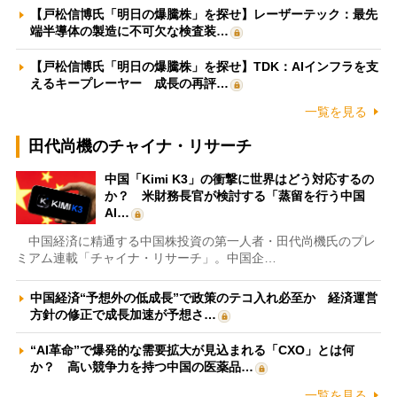
【戸松信博氏「明日の爆騰株」を探せ】レーザーテック：最先
端半導体の製造に不可欠な検査装…
【戸松信博氏「明日の爆騰株」を探せ】TDK：AIインフラを支
えるキープレーヤー 成長の再評…
一覧を見る
田代尚機のチャイナ・リサーチ
中国「Kimi K3」の衝撃に世界はどう対応するの
か？ 米財務長官が検討する「蒸留を行う中国
AI…
中国経済に精通する中国株投資の第一人者・田代尚機氏のプレ
ミアム連載「チャイナ・リサーチ」。中国企…
中国経済“予想外の低成長”で政策のテコ入れ必至か 経済運営
方針の修正で成長加速が予想さ…
“AI革命”で爆発的な需要拡大が見込まれる「CXO」とは何
か？ 高い競争力を持つ中国の医薬品…
一覧を見る