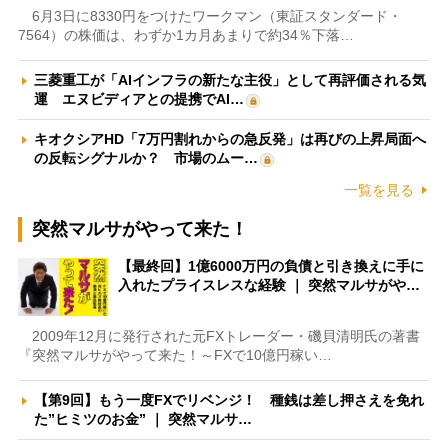
6月3日に8330円をつけたワークマン（東証スタンダード・
7564）の株価は、わずか1カ月あまりで約34％下落…
三菱重工が「AIインフラの新たな主役」として再評価される気
運 エヌビディアとの提携でAI…
キオクシアHD「7万円割れからの急反発」は再びの上昇局面へ
の反転シグナルか？ 市場のムー…
一覧を見る
突然マルサがやって来た！
【最終回】1億6000万円の負債と引き換えに手に
入れたプライスレスな経験 ｜ 突然マルサがや…
2009年12月に発行された元FXトレーダー・磯貝清明氏の著書
『突然マルサがやって来た！～FXで10億円稼い…
【第9回】もう一度FXでリベンジ！ 種銭は差し押さえを免れ
た”ヒミツのお金” ｜ 突然マルサ…