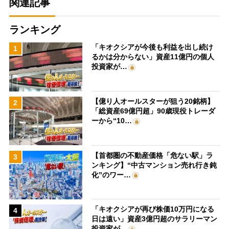
関連記事
ランキング
「キオクシアが今後も利益を出し続け
1
るかは分からない」資産11億円の個人
投資家が…
【億り人オールスターが狙う20銘柄】
2
「総資産69億円超」90歳現役トレーダ
ーから“10…
【首都圏の不動産価格「危ない駅」ラ
3
ンキング】“中古マンション売れ行き鈍
化”のワー…
「キオクシアが再び株価10万円になる
4
日は遠い」資産3億円超のサラリーマン
投資家が…