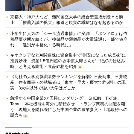
京都大・神戸大など、難関国立大学の総合型選抜が続々と廃
止 「推薦入試の拡大」報道と現実の乖離はなぜ起きるのか
小学生に人気の「シール流通事情」に変調 「ボンドロ」は依
然品薄状態が続くが、模倣品や類似品が大量流通し一部で値崩
れ 「選別が本格化する時代に」
キオクシアなどAI関連株に資金集中で“割安になった成長株”に
投資妙味 資産1.5億円超の坂本慎太郎さんが「絶好の仕込み
時」と考える防衛・食品銘柄を紹介
《商社の大学別就職者数ランキングを解剖》三菱商事、三井物
産、住友商事への就職者は「東大・早大・慶大で約6割」の現
実 3大学以外で強い大学はどこか
急増する中国企業の“国籍ロンダリング” SHEIN、TikTok、
Temu…本社機能を海外に移転させ、トランプ関税の回避を狙
う 現地人を隠れ蓑にした中国企業の農業参入・土地取得への
懸念も