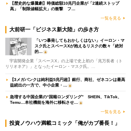
【歴史的な爆騰劇】時価総額10兆円企業が「2連続ストップ
高」「制限値幅拡大」の衝撃 フ…
一覧を見る
大前研一「ビジネス新大陸」の歩き方
「いつ暴発してもおかしくはない」イーロン・マ
スク氏とスペースXが抱えるリスクの数々「絶対
的…
宇宙開発企業「スペースX」の上場で史上初の「兆万長者（ト
リリオネア）」となったイーロン・マスク氏。…
【3メガバンクは純利益5兆円超】銀行、商社、ゼネコンは最高
益続出の一方で、中小企業・…
急増する中国企業の“国籍ロンダリング” SHEIN、TikTok、
Temu…本社機能を海外に移転させ…
一覧を見る
投資ノウハウ満載コミック「俺がカブ番長！」