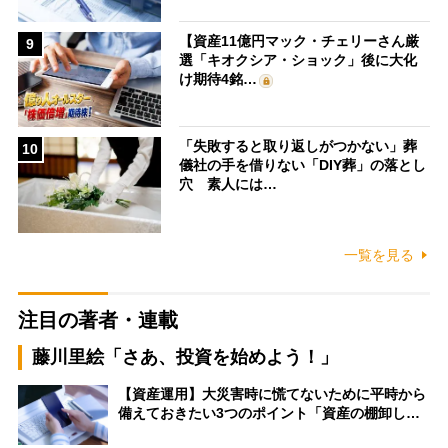
【資産11億円マック・チェリーさん厳
9
選「キオクシア・ショック」後に大化
け期待4銘…
「失敗すると取り返しがつかない」葬
10
儀社の手を借りない「DIY葬」の落とし
穴 素人には…
一覧を見る
注目の著者・連載
藤川里絵「さあ、投資を始めよう！」
【資産運用】大災害時に慌てないために平時から
備えておきたい3つのポイント「資産の棚卸し…