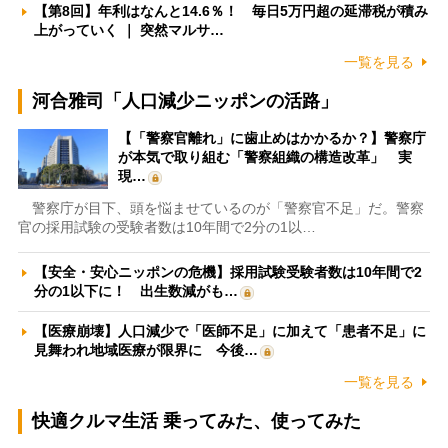
【第8回】年利はなんと14.6％！ 毎日5万円超の延滞税が積み
上がっていく ｜ 突然マルサ…
一覧を見る
河合雅司「人口減少ニッポンの活路」
【「警察官離れ」に歯止めはかかるか？】警察庁
が本気で取り組む「警察組織の構造改革」 実
現…
警察庁が目下、頭を悩ませているのが「警察官不足」だ。警察
官の採用試験の受験者数は10年間で2分の1以…
【安全・安心ニッポンの危機】採用試験受験者数は10年間で2
分の1以下に！ 出生数減がも…
【医療崩壊】人口減少で「医師不足」に加えて「患者不足」に
見舞われ地域医療が限界に 今後…
一覧を見る
快適クルマ生活 乗ってみた、使ってみた