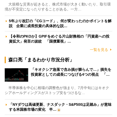
大規模な災害が起きると、株式市場が大きく動いたり、取引環
境が不安定になったりすることがある。一方…
5年ぶり改訂の「CGコード」、何が変わったのかポイントを解
説 企業に成長投資の具体的な説…
【令和のPKOか】GPIFをめぐる片山財務相の「円資産への投
資拡大」発言の波紋 「国債重視」…
一覧を見る
森口亮「まるわかり市況分析」
「キオクシア急落で含み損が膨らんで…」損失を
投資家としての成長につなげる4つの視点 「…
半導体株を中心に相場の調整色が強まり、7月中旬にはキオク
シアホールディングスがストップ安をつけるな…
「NYダウは高値更新、ナスダック・S&P500は足踏み」が意味
する米国株市場の変化 半…