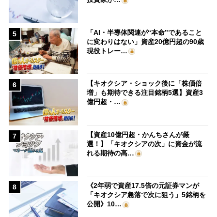
「AI・半導体関連が“本命”であること
5
に変わりはない」資産20億円超の90歳
現役トレー…
【キオクシア・ショック後に「株価倍
6
増」も期待できる注目銘柄5選】資産3
億円超・…
【資産10億円超・かんちさんが厳
7
選！】「キオクシアの次」に資金が流
れる期待の高…
《2年弱で資産17.5倍の元証券マンが
8
「キオクシア急落で次に狙う」5銘柄を
公開》10…