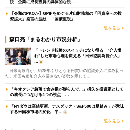
説 企業に成長投資の具体的な説…
【令和のPKOか】GPIFをめぐる片山財務相の「円資産への投
資拡大」発言の波紋 「国債重視」…
一覧を見る
森口亮「まるわかり市況分析」
「トレンド転換のスイッチになり得る」“介入慣
れ”した市場心理を変える「日米協調為替介入」
…
日米両政府が、約28年ぶりとなる円買いの協調介入に踏み切っ
た。米国も追加介入を辞さない姿勢を示して…
「キオクシア急落で含み損が膨らんで…」損失を投資家として
の成長につなげる4つの視点 …
「NYダウは高値更新、ナスダック・S&P500は足踏み」が意味
する米国株市場の変化 半…
一覧を見る