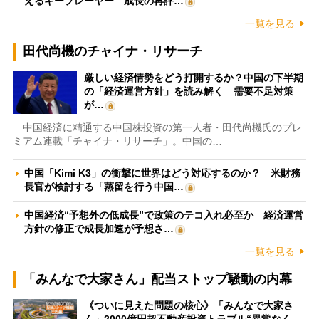
えるキープレーヤー 成長の再評…
一覧を見る
田代尚機のチャイナ・リサーチ
厳しい経済情勢をどう打開するか？中国の下半期
の「経済運営方針」を読み解く 需要不足対策
が…
中国経済に精通する中国株投資の第一人者・田代尚機氏のプレ
ミアム連載「チャイナ・リサーチ」。中国の…
中国「Kimi K3」の衝撃に世界はどう対応するのか？ 米財務
長官が検討する「蒸留を行う中国…
中国経済“予想外の低成長”で政策のテコ入れ必至か 経済運営
方針の修正で成長加速が予想さ…
一覧を見る
「みんなで大家さん」配当ストップ騒動の内幕
《ついに見えた問題の核心》「みんなで大家さ