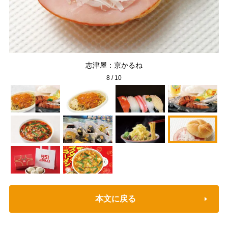
志津屋：京かるね
8
/
10
本文に戻る