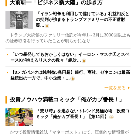
大前研一「ビジネス新大陸」の歩き方
「イラン戦争を利用して儲けている」利益相反と
の批判が強まるトランプファミリーの不正蓄財
疑…
トランプ大統領のファミリー信託が今年1～3月に3000回以上も
の証券取引を行っていたことが明らかになり…
「いつ暴発してもおかしくはない」イーロン・マスク氏とスペ
ースXが抱えるリスクの数々「絶対…
【3メガバンクは純利益5兆円超】銀行、商社、ゼネコンは最高
益続出の一方で、中小企業・…
一覧を見る
投資ノウハウ満載コミック「俺がカブ番長！」
「売り時」を逃さないトレンド見極め術 投資コ
ミック「俺がカブ番長！」【第11回】
かつて投資情報雑誌「マネーポスト」にて、圧倒的な情報量が