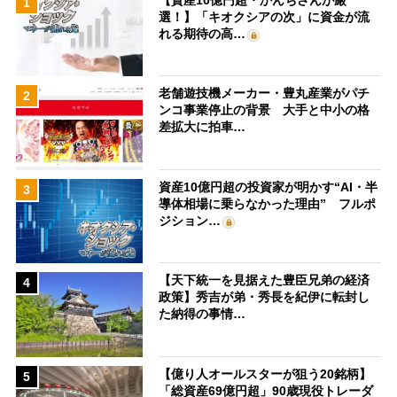
1
選！】「キオクシアの次」に資金が流
れる期待の高…
老舗遊技機メーカー・豊丸産業がパチ
2
ンコ事業停止の背景 大手と中小の格
差拡大に拍車…
資産10億円超の投資家が明かす“AI・半
3
導体相場に乗らなかった理由” フルポ
ジション…
【天下統一を見据えた豊臣兄弟の経済
4
政策】秀吉が弟・秀長を紀伊に転封し
た納得の事情…
【億り人オールスターが狙う20銘柄】
5
「総資産69億円超」90歳現役トレーダ