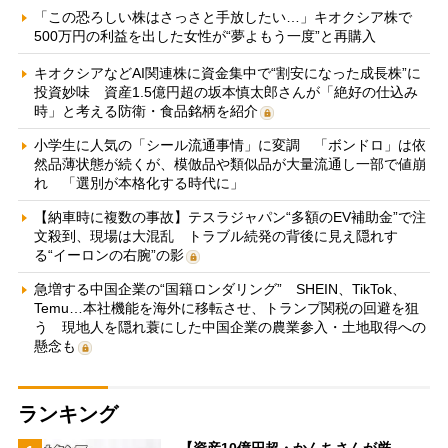
「この恐ろしい株はさっさと手放したい…」キオクシア株で
500万円の利益を出した女性が“夢よもう一度”と再購入
キオクシアなどAI関連株に資金集中で“割安になった成長株”に
投資妙味 資産1.5億円超の坂本慎太郎さんが「絶好の仕込み
時」と考える防衛・食品銘柄を紹介
小学生に人気の「シール流通事情」に変調 「ボンドロ」は依
然品薄状態が続くが、模倣品や類似品が大量流通し一部で値崩
れ 「選別が本格化する時代に」
【納車時に複数の事故】テスラジャパン“多額のEV補助金”で注
文殺到、現場は大混乱 トラブル続発の背後に見え隠れす
る“イーロンの右腕”の影
急増する中国企業の“国籍ロンダリング” SHEIN、TikTok、
Temu…本社機能を海外に移転させ、トランプ関税の回避を狙
う 現地人を隠れ蓑にした中国企業の農業参入・土地取得への
懸念も
ランキング
【資産10億円超・かんちさんが厳