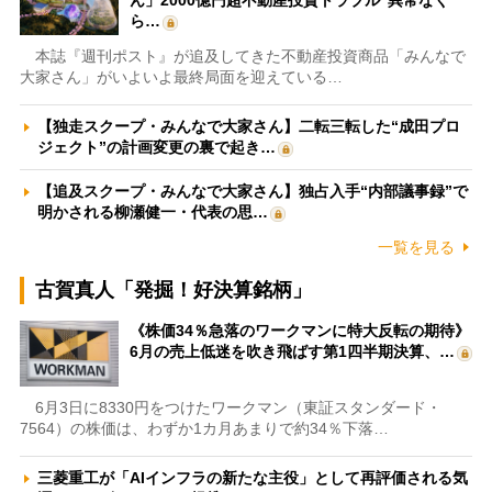
ん」2000億円超不動産投資トラブル“異常なく
ら…
本誌『週刊ポスト』が追及してきた不動産投資商品「みんなで
大家さん」がいよいよ最終局面を迎えている…
【独走スクープ・みんなで大家さん】二転三転した“成田プロ
ジェクト”の計画変更の裏で起き…
【追及スクープ・みんなで大家さん】独占入手“内部議事録”で
明かされる柳瀬健一・代表の思…
一覧を見る
古賀真人「発掘！好決算銘柄」
《株価34％急落のワークマンに特大反転の期待》
6月の売上低迷を吹き飛ばす第1四半期決算、…
6月3日に8330円をつけたワークマン（東証スタンダード・
7564）の株価は、わずか1カ月あまりで約34％下落…
三菱重工が「AIインフラの新たな主役」として再評価される気