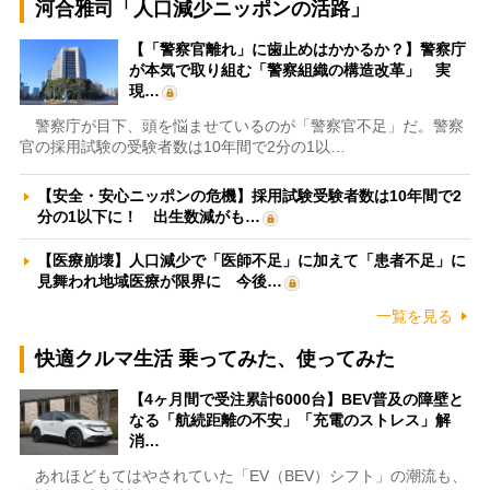
河合雅司「人口減少ニッポンの活路」
【「警察官離れ」に歯止めはかかるか？】警察庁
が本気で取り組む「警察組織の構造改革」 実
現…
警察庁が目下、頭を悩ませているのが「警察官不足」だ。警察
官の採用試験の受験者数は10年間で2分の1以…
【安全・安心ニッポンの危機】採用試験受験者数は10年間で2
分の1以下に！ 出生数減がも…
【医療崩壊】人口減少で「医師不足」に加えて「患者不足」に
見舞われ地域医療が限界に 今後…
一覧を見る
快適クルマ生活 乗ってみた、使ってみた
【4ヶ月間で受注累計6000台】BEV普及の障壁と
なる「航続距離の不安」「充電のストレス」解
消…
あれほどもてはやされていた「EV（BEV）シフト」の潮流も、