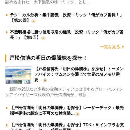
詰め込まれた「天下無敵の株コミック」とし…
テクニカル分析・集中講義 投資コミック「俺がカブ番長！」
【第10回】
不透明相場に勝つ信用取引の極意 投資コミック「俺がカブ番
長！」【第9回】
一覧を見る
戸松信博の明日の爆騰株を探せ！
【戸松信博氏「明日の爆騰株」を探せ】トーメン
デバイス：サムスンを通じて世界のAIメモリ需
要…
新聞や雑誌など多数の金融メディアに出演するグローバルリン
クアドバイザーズ代表の戸松信博氏が、最新…
【戸松信博氏「明日の爆騰株」を探せ】レーザーテック：最先
端半導体の製造に不可欠な検査装…
【戸松信博氏「明日の爆騰株」を探せ】TDK：AIインフラを支