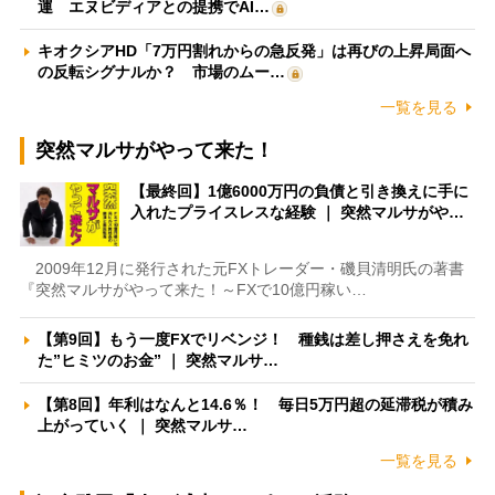
運 エヌビディアとの提携でAI…
キオクシアHD「7万円割れからの急反発」は再びの上昇局面へ
の反転シグナルか？ 市場のムー…
一覧を見る
突然マルサがやって来た！
【最終回】1億6000万円の負債と引き換えに手に
入れたプライスレスな経験 ｜ 突然マルサがや…
2009年12月に発行された元FXトレーダー・磯貝清明氏の著書
『突然マルサがやって来た！～FXで10億円稼い…
【第9回】もう一度FXでリベンジ！ 種銭は差し押さえを免れ
た”ヒミツのお金” ｜ 突然マルサ…
【第8回】年利はなんと14.6％！ 毎日5万円超の延滞税が積み
上がっていく ｜ 突然マルサ…
一覧を見る