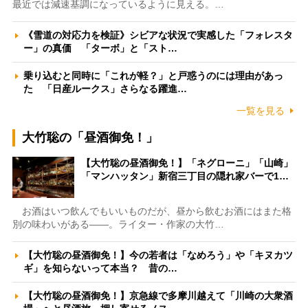
最近では減速基調になっているように見える。…
《雪道の対応力を検証》シビアな状況で実感した「フォレスタ
ー」の真価 「ターボ」と「スト…
乗り込むと同時に「これが軽？」と戸惑うのには理由があっ
た 「日産ルークス」さらなる躍進…
一覧を見る
大竹聡の「昼酒御免！」
【大竹聡の昼酒御免！】「ネグローニ」「山崎」
「マンハッタン」新宿三丁目の隠れ家バーで1…
お酒はいつ飲んでもいいものだが、昼から飲むお酒にはまた格
別の味わいがある――。ライター・作家の大竹…
【大竹聡の昼酒御免！】今の若者は「なめろう」や「キヌカツ
ギ」を知らないって本当？ 昔の…
【大竹聡の昼酒御免！】京急線で多摩川越えて「川崎の大衆酒