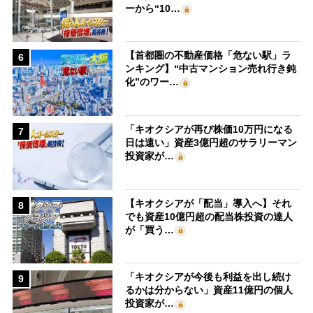
ーから“10…
【首都圏の不動産価格「危ない駅」ラ
6
ンキング】“中古マンション売れ行き鈍
化”のワー…
「キオクシアが再び株価10万円になる
7
日は遠い」資産3億円超のサラリーマン
投資家が…
【キオクシアが「配当」導入へ】それ
8
でも資産10億円超の配当株投資の達人
が「買う…
「キオクシアが今後も利益を出し続け
9
るかは分からない」資産11億円の個人
投資家が…