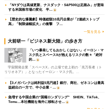
「NYダウは高値更新、ナスダック・S&P500は足踏み」が意味
する米国株市場の変化 半…
【歴史的な爆騰劇】時価総額10兆円企業が「2連続ストップ
高」「制限値幅拡大」の衝撃 フ…
一覧を見る
大前研一「ビジネス新大陸」の歩き方
「いつ暴発してもおかしくはない」イーロン・マ
スク氏とスペースXが抱えるリスクの数々「絶対
的…
宇宙開発企業「スペースX」の上場で史上初の「兆万長者（ト
リリオネア）」となったイーロン・マスク氏。…
【3メガバンクは純利益5兆円超】銀行、商社、ゼネコンは最高
益続出の一方で、中小企業・…
急増する中国企業の“国籍ロンダリング” SHEIN、TikTok、
Temu…本社機能を海外に移転させ…