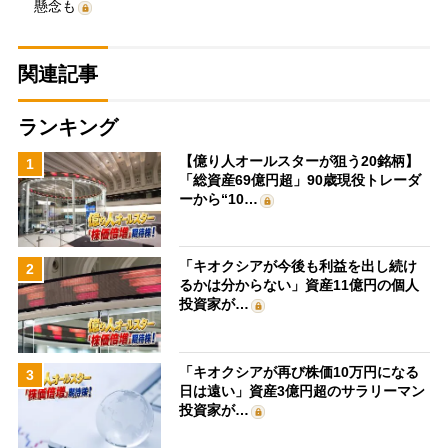
懸念も
関連記事
ランキング
【億り人オールスターが狙う20銘柄】
1
「総資産69億円超」90歳現役トレーダ
ーから“10…
「キオクシアが今後も利益を出し続け
2
るかは分からない」資産11億円の個人
投資家が…
「キオクシアが再び株価10万円になる
3
日は遠い」資産3億円超のサラリーマン
投資家が…