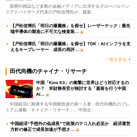
新聞や雑誌など多数の金融メディアに出演するグローバルリン
クアドバイザーズ代表の戸松信博氏が、最新…
【戸松信博氏「明日の爆騰株」を探せ】レーザーテック：最先
端半導体の製造に不可欠な検査装…
【戸松信博氏「明日の爆騰株」を探せ】TDK：AIインフラを支
えるキープレーヤー 成長の再評…
一覧を見る
田代尚機のチャイナ・リサーチ
中国「Kimi K3」の衝撃に世界はどう対応するの
か？ 米財務長官が検討する「蒸留を行う中国
AI…
中国経済に精通する中国株投資の第一人者・田代尚機氏のプレ
ミアム連載「チャイナ・リサーチ」。中国企…
中国経済“予想外の低成長”で政策のテコ入れ必至か 経済運営
方針の修正で成長加速が予想さ…