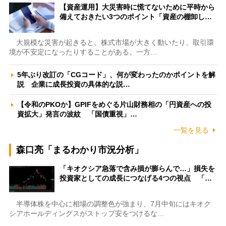
【資産運用】大災害時に慌てないために平時から
備えておきたい3つのポイント「資産の棚卸し…
大規模な災害が起きると、株式市場が大きく動いたり、取引環
境が不安定になったりすることがある。一方…
5年ぶり改訂の「CGコード」、何が変わったのかポイントを解
説 企業に成長投資の具体的な説…
【令和のPKOか】GPIFをめぐる片山財務相の「円資産への投
資拡大」発言の波紋 「国債重視」…
一覧を見る
森口亮「まるわかり市況分析」
「キオクシア急落で含み損が膨らんで…」損失を
投資家としての成長につなげる4つの視点 「…
半導体株を中心に相場の調整色が強まり、7月中旬にはキオク
シアホールディングスがストップ安をつけるな…