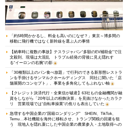
「約5時間かかるし、料金も高いのになぜ？」東京～博多間の
移動に飛行機ではなく新幹線を選ぶ人の事情
【納車時に複数の事故】テスラジャパン“多額のEV補助金”で注
文殺到、現場は大混乱 トラブル続発の背後に見え隠れす
る“イーロンの右腕”の影
「30種類以上のパン食べ放題」で行列のできる新形態レストラ
ンを手掛けるサンマルクホールディングス 同社に聞いた「店
舗展開のコンセプト」、事業を多角化してもぶれない軸
【クレジット決済代行・全東信が破産】63社もの金融機関が融
資をしながら「20年以上の粉飾決算」を見抜けなかったカラク
リ 営業現場では“自転車操業”の焦りも表出していた
急増する中国企業の“国籍ロンダリング” SHEIN、TikTok、
Temu…本社機能を海外に移転させ、トランプ関税の回避を狙
う 現地人を隠れ蓑にした中国企業の農業参入・土地取得への