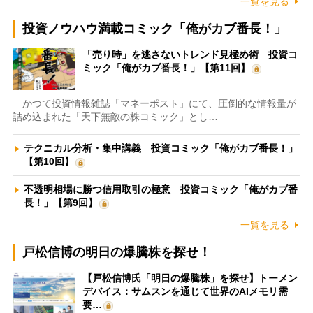
一覧を見る
投資ノウハウ満載コミック「俺がカブ番長！」
「売り時」を逃さないトレンド見極め術 投資コ
ミック「俺がカブ番長！」【第11回】
かつて投資情報雑誌「マネーポスト」にて、圧倒的な情報量が
詰め込まれた「天下無敵の株コミック」とし…
テクニカル分析・集中講義 投資コミック「俺がカブ番長！」
【第10回】
不透明相場に勝つ信用取引の極意 投資コミック「俺がカブ番
長！」【第9回】
一覧を見る
戸松信博の明日の爆騰株を探せ！
【戸松信博氏「明日の爆騰株」を探せ】トーメン
デバイス：サムスンを通じて世界のAIメモリ需
要…