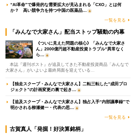
“AI革命”で爆発的な需要拡大が見込まれる「CXO」とは何
か？ 高い競争力を持つ中国の医薬品…
一覧を見る
「みんなで大家さん」配当ストップ騒動の内幕
《ついに見えた問題の核心》「みんなで大家さ
ん」2000億円超不動産投資トラブル“異常なく
ら…
本誌『週刊ポスト』が追及してきた不動産投資商品「みんなで
大家さん」がいよいよ最終局面を迎えている…
【独走スクープ・みんなで大家さん】二転三転した“成田プロ
ジェクト”の計画変更の裏で起き…
【追及スクープ・みんなで大家さん】独占入手“内部議事録”で
明かされる柳瀬健一・代表の思…
一覧を見る
古賀真人「発掘！好決算銘柄」