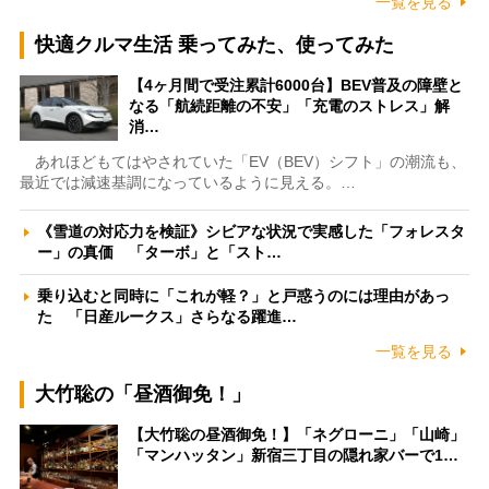
一覧を見る
快適クルマ生活 乗ってみた、使ってみた
【4ヶ月間で受注累計6000台】BEV普及の障壁と
なる「航続距離の不安」「充電のストレス」解
消…
あれほどもてはやされていた「EV（BEV）シフト」の潮流も、
最近では減速基調になっているように見える。…
《雪道の対応力を検証》シビアな状況で実感した「フォレスタ
ー」の真価 「ターボ」と「スト…
乗り込むと同時に「これが軽？」と戸惑うのには理由があっ
た 「日産ルークス」さらなる躍進…
一覧を見る
大竹聡の「昼酒御免！」
【大竹聡の昼酒御免！】「ネグローニ」「山崎」
「マンハッタン」新宿三丁目の隠れ家バーで1…