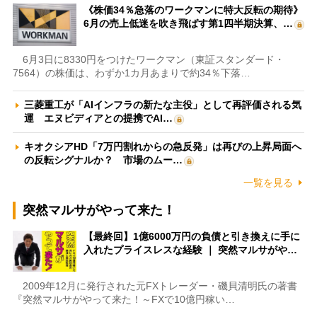
《株価34％急落のワークマンに特大反転の期待》
6月の売上低迷を吹き飛ばす第1四半期決算、…
6月3日に8330円をつけたワークマン（東証スタンダード・
7564）の株価は、わずか1カ月あまりで約34％下落…
三菱重工が「AIインフラの新たな主役」として再評価される気
運 エヌビディアとの提携でAI…
キオクシアHD「7万円割れからの急反発」は再びの上昇局面へ
の反転シグナルか？ 市場のムー…
一覧を見る
突然マルサがやって来た！
【最終回】1億6000万円の負債と引き換えに手に
入れたプライスレスな経験 ｜ 突然マルサがや…
2009年12月に発行された元FXトレーダー・磯貝清明氏の著書
『突然マルサがやって来た！～FXで10億円稼い…