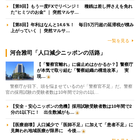
【第9回】もう一度FXでリベンジ！ 種銭は差し押さえを免れ
た”ヒミツのお金” ｜ 突然マルサ…
【第8回】年利はなんと14.6％！ 毎日5万円超の延滞税が積み
上がっていく ｜ 突然マルサ…
一覧を見る
河合雅司「人口減少ニッポンの活路」
【「警察官離れ」に歯止めはかかるか？】警察庁
が本気で取り組む「警察組織の構造改革」 実
現…
警察庁が目下、頭を悩ませているのが「警察官不足」だ。警察
官の採用試験の受験者数は10年間で2分の1以…
【安全・安心ニッポンの危機】採用試験受験者数は10年間で2
分の1以下に！ 出生数減がも…
【医療崩壊】人口減少で「医師不足」に加えて「患者不足」に
見舞われ地域医療が限界に 今後…