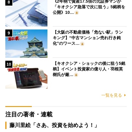
《2年弱で資産17.5倍の元証券マンが
8
「キオクシア急落で次に狙う」5銘柄を
公開》10…
【大阪の不動産価格「危ない駅」ラン
9
キング】“中古マンション売れ行き鈍
化”のワース…
【キオクシア・ショックの後に狙う5銘
10
柄】イベント投資家の億り人・羽根英
樹氏が厳…
一覧を見る
注目の著者・連載
藤川里絵「さあ、投資を始めよう！」