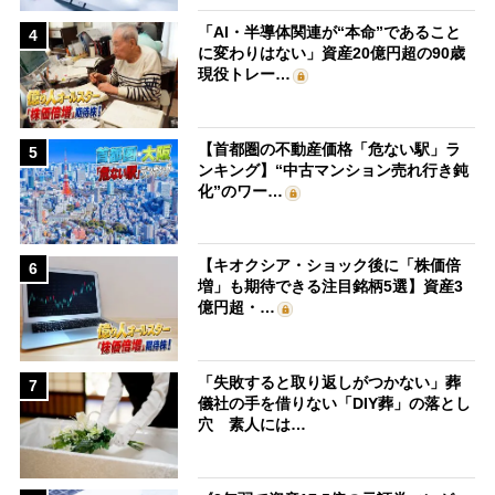
「AI・半導体関連が“本命”であること
4
に変わりはない」資産20億円超の90歳
現役トレー…
【首都圏の不動産価格「危ない駅」ラ
5
ンキング】“中古マンション売れ行き鈍
化”のワー…
【キオクシア・ショック後に「株価倍
6
増」も期待できる注目銘柄5選】資産3
億円超・…
「失敗すると取り返しがつかない」葬
7
儀社の手を借りない「DIY葬」の落とし
穴 素人には…